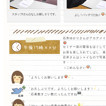
スタッフIさん心なしか嬉しそうです。
よし！バッチリだね！
石井ゆかりさんがアカデメイ
セミナー前の緊張をほぐして
お茶を差し入れてしばし、座
石井さんはシャイなので写真
す・・・
（ごめんなさい
）
「よろしくお願いします
」
「お久しぶりです。よろしくお願いします！
」
「応募数すごい数だったんですね
」
「はい。すごい倍率の抽選でした
」