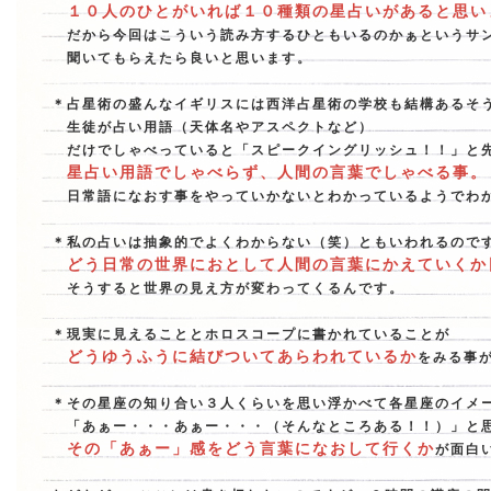
１０人のひとがいれば１０種類の星占いがあると思い
だから今回はこういう読み方するひともいるのかぁというサ
聞いてもらえたら良いと思います。
＊占星術の盛んなイギリスには西洋占星術の学校も結構あるそ
生徒が占い用語（天体名やアスペクトなど）
だけでしゃべっていると「スピークイングリッシュ！！」と
星占い用語でしゃべらず、人間の言葉でしゃべる事。
日常語になおす事をやっていかないとわかっているようでわか
＊私の占いは抽象的でよくわからない（笑）ともいわれるので
どう日常の世界におとして人間の言葉にかえていくか
そうすると世界の見え方が変わってくるんです。
＊現実に見えることとホロスコープに書かれていることが
どうゆうふうに結びついてあらわれているか
をみる事
＊その星座の知り合い３人くらいを思い浮かべて各星座のイメ
「あぁー・・・あぁー・・・（そんなところある！！）」と
その「あぁー」感をどう言葉になおして行くか
が面白