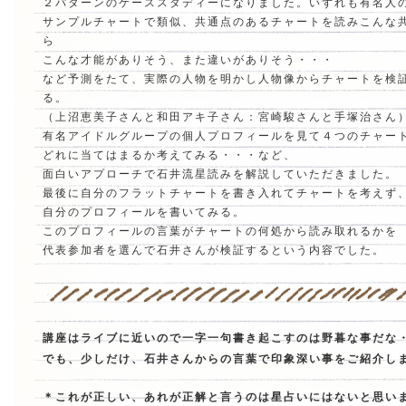
２パターンのケーススタディーになりました。いずれも有名人
サンプルチャートで類似、共通点のあるチャートを読みこんな
ら
こんな才能がありそう、また違いがありそう・・・
など予測をたて、実際の人物を明かし人物像からチャートを検
る。
（上沼恵美子さんと和田アキ子さん：宮崎駿さんと手塚治さん
有名アイドルグループの個人プロフィールを見て４つのチャー
どれに当てはまるか考えてみる・・・など、
面白いアプローチで石井流星読みを解説していただきました。
最後に自分のフラットチャートを書き入れてチャートを考えず
自分のプロフィールを書いてみる。
このプロフィールの言葉がチャートの何処から読み取れるかを
代表参加者を選んで石井さんが検証するという内容でした。
講座はライブに近いので一字一句書き起こすのは野暮な事だな
でも、少しだけ、石井さんからの言葉で印象深い事をご紹介し
＊これが正しい、あれが正解と言うのは星占いにはないと思い