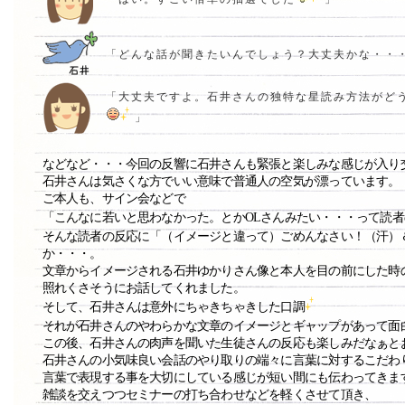
「どんな話が聞きたいんでしょう？大丈夫かな・・
「大丈夫ですよ。石井さんの独特な星読み方法がど
」
などなど・・・今回の反響に石井さんも緊張と楽しみな感じが入り
石井さんは気さくな方でいい意味で普通人の空気が漂っています。
ご本人も、サイン会などで
「こんなに若いと思わなかった。とかOLさんみたい・・・って読
そんな読者の反応に「（イメージと違って）ごめんなさい！（汗）
か・・・。
文章からイメージされる石井ゆかりさん像と本人を目の前にした時
照れくさそうにお話してくれました。
そして、石井さんは意外にちゃきちゃきした口調
それが石井さんのやわらかな文章のイメージとギャップがあって面
この後、石井さんの肉声を聞いた生徒さんの反応も楽しみだなぁと
石井さんの小気味良い会話のやり取りの端々に言葉に対するこだわ
言葉で表現する事を大切にしている感じが短い間にも伝わってきま
雑談を交えつつセミナーの打ち合わせなどを軽くさせて頂き、