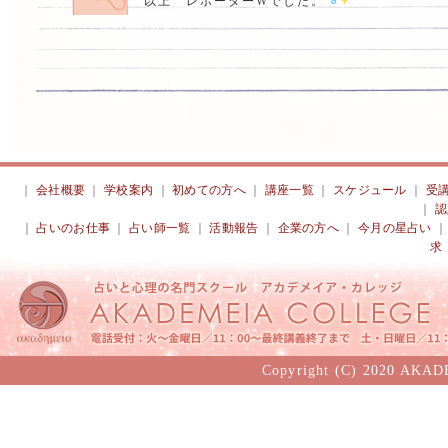
以上 レポーターWでした。
｜
会社概要
｜
学校案内
｜
初めての方へ
｜
講座一覧
｜
スケジュール
｜
受
｜
認
｜
占いのお仕事
｜
占い師一覧
｜
活動報告
｜
企業の方へ
｜
今月の星占い
求
Copyright (C) 2020 AKAD