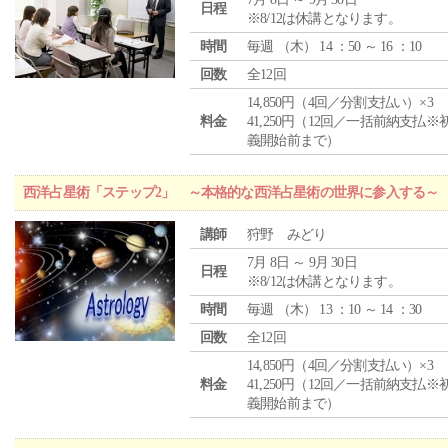
日程
※8/12は休講となります。
時間
毎週 （
木
） 14 ：50 ～ 16 ：10
回数
全12回
14,850円（4回／分割支払い）×3
料金
41,250円（12回／一括前納支払※
義開始前まで）
西洋占星術「ステップ2」 ～本格的な西洋占星術の世界に参入する～
講師
狩野 みどり
7月 8日 ～ 9月 30日
日程
※8/12は休講となります。
時間
毎週 （
木
） 13 ：10 ～ 14 ：30
回数
全12回
14,850円（4回／分割支払い）×3
料金
41,250円（12回／一括前納支払※
義開始前まで）