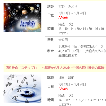
講師
狩野 みどり
7月 13日 ～ 9月 28日
日程
A Week
隔週 （
火
）
時間
13：10～14：30／14：50～16：10
2コマ）
回数
全12回
14,850円（4回／分割支払い）×3
料金
41,250円（12回／一括前納支払※
義開始前まで）
四柱推命「ステップ1」 ～基礎から学ぶ本場・中国の四柱推命の真髄
講師
澤田 昌征
7月 13日 ～ 9月 28日
日程
A Week
隔週 （
火
）
時間
14：50 〜 16：10／16：30 〜 17：5
日2コマ）