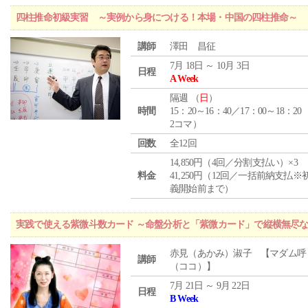
四柱推命初級実習 ～実例から身につける！本場・中国の四柱推命～
講師
澤田 昌征
7月 18日 ～ 10月 3日
日程
A Week
隔週 （
日
）
時間
15：20～16：40／17：00～18：20
2コマ）
回数
全12回
14,850円（4回／分割支払い）×3
料金
41,250円（12回／一括前納支払※
義開始前まで）
実践で使える紫微斗数カード ～命盤分析と「紫微カード」で縦横無尽
赤見（あかみ）淑子 【マダム呼
講師
（ココ）】
7月 21日 ～ 9月 22日
日程
B Week