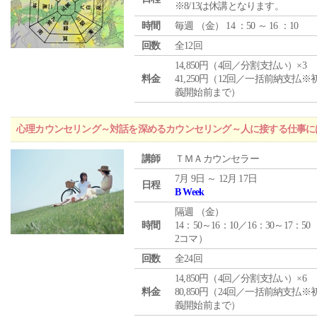
※8/13は休講となります。
時間
毎週 （
金
） 14 ：50 ～ 16 ：10
回数
全12回
14,850円（4回／分割支払い）×3
料金
41,250円（12回／一括前納支払※
義開始前まで）
心理カウンセリング～対話を深めるカウンセリング～人に接する仕事には
講師
ＴＭＡカウンセラー
7月 9日 ～ 12月 17日
日程
B Week
隔週 （
金
）
時間
14：50～16：10／16：30～17：50
2コマ）
回数
全24回
14,850円（4回／分割支払い）×6
料金
80,850円（24回／一括前納支払※
義開始前まで）