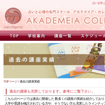
占いを学
TOPページ
>
過去の講座実績
過去の講座も充実しております。参考にご覧下さい。
こちらのページでは過去に開催した 数多くの講座の実績を紹介しており
入学や受講を検討されている方や、そうでない方も充実したラインナッ