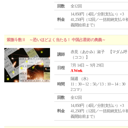
回数
全12回
14,850円（4回／分割支払い）×3
料金
41,250円（12回／一括前納支払※
義開始前まで）
紫微斗数Ⅱ ～恐いほどよく当たる！ 中国占星術の奥義～
赤見（あかみ）淑子 【マダム呼
講師
（ココ）】
7月 14日 ～ 9月 29日
日程
A Week
隔週 （
水
）
時間
11：30～12：50／13：10～14：30
2コマ）
回数
全12回
14,850円（4回／分割支払い）×3
料金
41,250円（12回／一括前納支払※
義開始前まで）