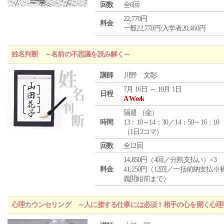
回数
全6回
22,770円
料金
一般22,770円/入学者20,460円
姓名判断 ～名前の不思議を読み解く～
講師
川野 文彰
7月 16日 ～ 10月 1日
日程
A Week
隔週 （
金
）
時間
13：10～14：30／14：50～16：10
（1日2コマ）
回数
全12回
14,850円（4回／分割支払い）×3
料金
41,250円（12回／一括前納支払※
義開始前まで）
心理カウンセリング ～人に接する仕事には必須！相手の心を開く心理