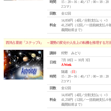
時間
15：20～16：40／17：00～18：20
2コマ）
回数
全12回
14,850円（4回／分割支払い）×3
料金
41,250円（12回／一括前納支払※
義開始前まで）
西洋占星術「ステップ4」 ～運勢の変化や人生上の転機を推理する方
講師
狩野 みどり
7月 18日 ～ 10月 3日
日程
A Week
隔週 （
日
）
時間
15：20～16：40／17：00～18：20
2コマ）
回数
全12回
14,850円（4回／分割支払い）×3
料金
41,250円（12回／一括前納支払※
義開始前まで）