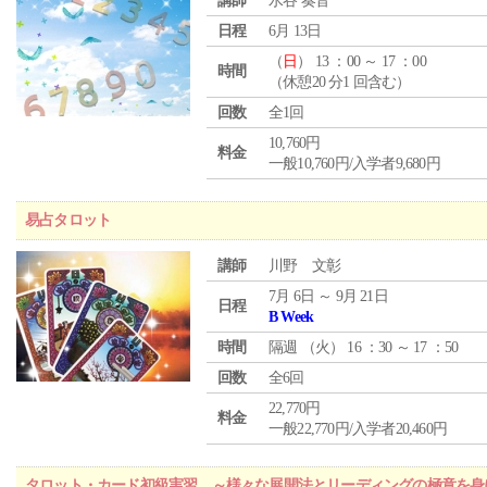
講師
水谷 奏音
日程
6月 13日
（
日
） 13 ：00 ～ 17 ：00
時間
（休憩20 分1 回含む）
回数
全1回
10,760円
料金
一般10,760円/入学者9,680円
易占タロット
講師
川野 文彰
7月 6日 ～ 9月 21日
日程
B Week
時間
隔週 （
火
） 16 ：30 ～ 17 ：50
回数
全6回
22,770円
料金
一般22,770円/入学者20,460円
タロット・カード初級実習 ～様々な展開法とリーディングの極意を身