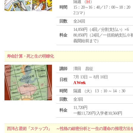
隔週 （
日
）
時間
15：20～16：40／17：00～18：20
2コマ）
回数
全24回
14,850円（4回／分割支払い）×6
料金
80,850円（24回／一括前納支払※
義開始前まで）
寿命計算・死と生の明瞭化
講師
澤田 昌征
7月 13日 ～ 8月 10日
日程
A Week
時間
隔週 （
火
） 13 ：10 ～ 14 ：30
回数
全3回
11,720円
料金
一般11,720円/入学者10,560円
西洋占星術「ステップ3」 ～性格の細密分析と一生の運命の推理方法