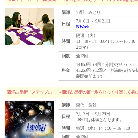
講師
狩野 みどり
7月 6日 ～ 9月 21日
日程
B Week
隔週 （
火
）
時間
13：10～14：30／14：50～16：10
2コマ）
回数
全12回
14,850円（4回／分割支払い）×3
料金
41,250円（12回／一括前納支払※
義開始前まで）
西洋占星術「ステップ1」 ～西洋占星術の第一歩をじっくり楽しく身
講師
森信 彰雄
7月 7日 ～ 9月 29日
日程
※8/11は休講となります。
時間
毎週 （
水
） 14 ：50 ～ 16 ：10
回数
全12回