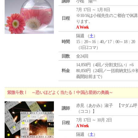
講師
小槌 陽一
7月 17日 ～ 1月 8日
※10/16は小槌先生のご都合で休
日程
ります。
A Week
隔週 （
土
）
時間
15：20～16：40／17：00～18：20
（1日2コマ）
回数
全24回
14,850円（4回／分割支払い）×6
料金
80,850円（24回／一括前納支払※
義開始前まで）
紫微斗数Ⅰ ～恐いほどよく当たる！中国占星術の奥義～
赤見（あかみ）淑子 【マダム呼
講師
（ココ）】
7月 17日 ～ 10月 2日
日程
A Week
隔週 （
土
）