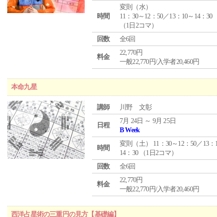
変則（水）
時間
11：30～12：50／13：10～14：30
（1日2コマ）
回数
全6回
22,770円
料金
一般22,770円/入学者20,460円
本命九星
講師
川野 文彰
7月 24日 ～ 9月 25日
日程
B Week
変則（土） 11：30～12：50／13：
時間
14：30 （1日2コマ）
回数
全6回
22,770円
料金
一般22,770円/入学者20,460円
西洋占星術の三重円の見方【基礎編】