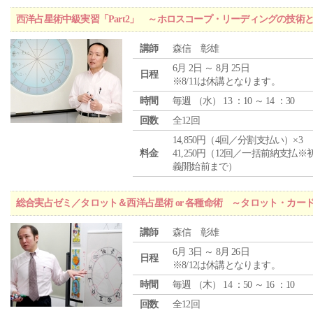
西洋占星術中級実習「Part2」 ～ホロスコープ・リーディングの技術
講師
森信 彰雄
6月 2日 ～ 8月 25日
日程
※8/11は休講となります。
時間
毎週 （
水
） 13 ：10 ～ 14 ：30
回数
全12回
14,850円（4回／分割支払い）×3
料金
41,250円（12回／一括前納支払※
義開始前まで）
総合実占ゼミ／タロット＆西洋占星術 or 各種命術 ～タロット・カ
講師
森信 彰雄
6月 3日 ～ 8月 26日
日程
※8/12は休講となります。
時間
毎週 （
木
） 14 ：50 ～ 16 ：10
回数
全12回