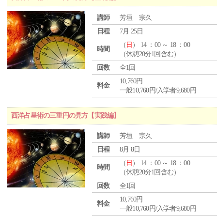
講師
芳垣 宗久
日程
7月 25日
（
日
） 14 ：00 ～ 18 ：00
時間
（休憩20分1回含む）
回数
全1回
10,760円
料金
一般10,760円/入学者9,680円
西洋占星術の三重円の見方【実践編】
講師
芳垣 宗久
日程
8月 8日
（
日
） 14 ：00 ～ 18 ：00
時間
（休憩20分1回含む）
回数
全1回
10,760円
料金
一般10,760円/入学者9,680円