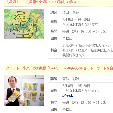
九星術Ⅰ ～九星術の命術について詳しく学ぶ～
講師
澤田 昌征
7月 8日 ～ 9月 30日
日程
※8/12は休講となります。
時間
毎週 （
木
） 16 ：30 ～ 17 ：50
回数
全12回
14,850円（4回／分割支払い）×3
料金
41,250円（12回／一括前納支払※
義開始前まで）
タロット・小アルカナ実習「Part2」 ～78枚のフルセット・カードを
講師
森信 彰雄
7月 8日 ～ 9月 30日
日程
※8/12は休講となります。
B Week
時間
毎週 （
木
） 13 ：10 ～ 14 ：30
回数
全12回