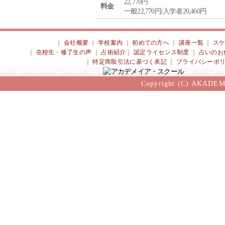
22,770円
料金
一般22,770円/入学者20,460円
｜
会社概要
｜
学校案内
｜
初めての方へ
｜
講座一覧
｜
ス
｜
在校生・修了生の声
｜
占術紹介
｜
認定ライセンス制度
｜
占いのお
｜
特定商取引法に基づく表記
｜
プライバシーポ
Copyright (C) AKADEM