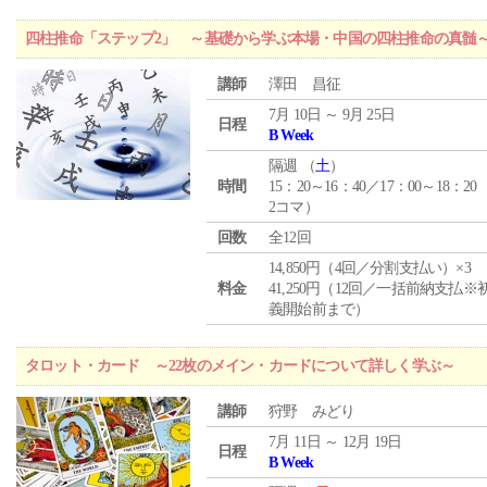
四柱推命「ステップ2」 ～基礎から学ぶ本場・中国の四柱推命の真髄
講師
澤田 昌征
7月 10日 ～ 9月 25日
日程
B Week
隔週 （
土
）
時間
15：20～16：40／17：00～18：20
2コマ）
回数
全12回
14,850円（4回／分割支払い）×3
料金
41,250円（12回／一括前納支払※
義開始前まで）
タロット・カード ～22枚のメイン・カードについて詳しく学ぶ～
講師
狩野 みどり
7月 11日 ～ 12月 19日
日程
B Week