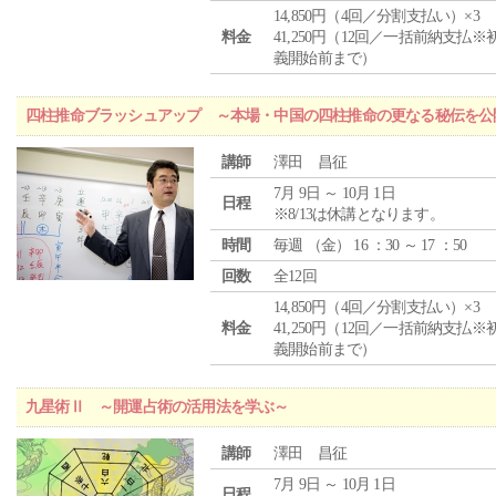
14,850円（4回／分割支払い）×3
料金
41,250円（12回／一括前納支払※
義開始前まで）
四柱推命ブラッシュアップ ～本場・中国の四柱推命の更なる秘伝を公
講師
澤田 昌征
7月 9日 ～ 10月 1日
日程
※8/13は休講となります。
時間
毎週 （
金
） 16 ：30 ～ 17 ：50
回数
全12回
14,850円（4回／分割支払い）×3
料金
41,250円（12回／一括前納支払※
義開始前まで）
九星術Ⅱ ～開運占術の活用法を学ぶ～
講師
澤田 昌征
7月 9日 ～ 10月 1日
日程