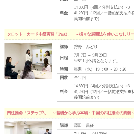
14,850円（4回／分割支払い）×3
料金
41,250円（12回／一括前納支払※
義開始前まで）
タロット・カード中級実習「Part2」 ～様々な展開法を使いこなしリ
講師
狩野 みどり
7月 7日 ～ 9月 29日
日程
※8/11は休講となります。
時間
毎週 （
水
） 19 ：00 ～ 20 ：20
回数
全12回
14,850円（4回／分割支払い）×3
料金
41,250円（12回／一括前納支払※
義開始前まで）
四柱推命「ステップ3」 ～基礎から学ぶ本場・中国の四柱推命の真髄
講師
澤田 昌征
7月 8日 ～ 9月 30日