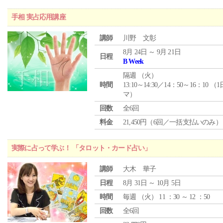
手相 実占応用講座
講師
川野 文彰
8月 24日 ～ 9月 21日
日程
B Week
隔週 （
火
）
時間
13:10～14:30／14：50～16：10 （
マ）
回数
全6回
料金
21,450円（6回／一括支払いのみ）
実際に占って学ぶ！ 「タロット・カード占い」
講師
大木 華子
日程
8月 31日 ～ 10月 5日
時間
毎週 （
火
） 11 ：30 ～ 12 ：50
回数
全6回