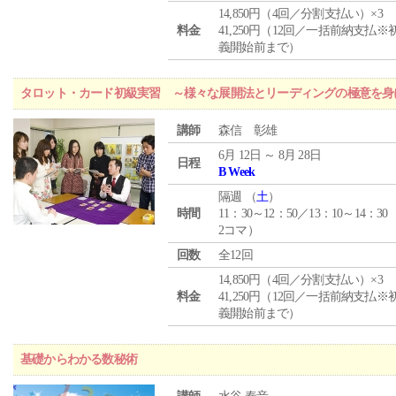
14,850円（4回／分割支払い）×3
料金
41,250円（12回／一括前納支払※
義開始前まで）
タロット・カード初級実習 ～様々な展開法とリーディングの極意を身
講師
森信 彰雄
6月 12日 ～ 8月 28日
日程
B Week
隔週 （
土
）
時間
11：30～12：50／13：10～14：30
2コマ）
回数
全12回
14,850円（4回／分割支払い）×3
料金
41,250円（12回／一括前納支払※
義開始前まで）
基礎からわかる数秘術