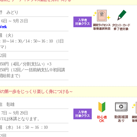
野 みどり
 6日 ～ 9月 21日
Week
週 （
火
）
：10～14：30／14：50～16：10 （1日
コマ）
12回
4,850円（4回／分割支払い）×3
1,250円（12回／一括前納支払※初回講
開始前まで）
術の第一歩をじっくり楽しく身につける～
信 彰雄
 7日 ～ 9月 29日
8/11は休講となります。
週 （
水
） 14 ：50 ～ 16 ：10
12回