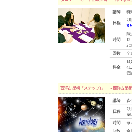
講師
狩
7月
日程
B 
隔
時間
13
2
回数
全
1
料金
4
義
西洋占星術「ステップ1」 ～西洋占星
講師
森
7月
日程
※
時間
毎
回数
全