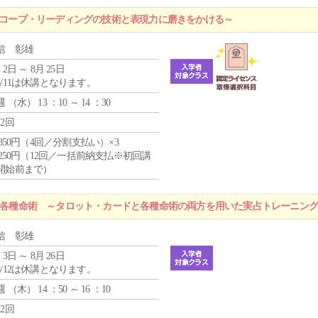
ロスコープ・リーディングの技術と表現力に磨きをかける～
信 彰雄
 2日 ～ 8月 25日
8/11は休講となります。
週 （
水
） 13 ：10 ～ 14 ：30
12回
4,850円（4回／分割支払い）×3
1,250円（12回／一括前納支払※初回講
開始前まで）
r 各種命術 ～タロット・カードと各種命術の両方を用いた実占トレーニン
信 彰雄
 3日 ～ 8月 26日
8/12は休講となります。
週 （
木
） 14 ：50 ～ 16 ：10
12回