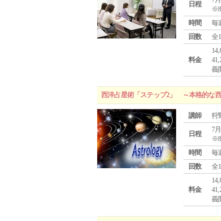
日程
※
時間
毎
回数
全
1
料金
4
義
西洋占星術「ステップ2」 ～本格的な
講師
狩
7月
日程
※
時間
毎
回数
全
1
料金
4
義