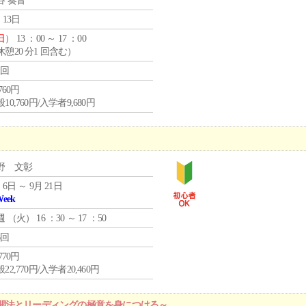
谷 奏音
 13日
日
） 13 ：00 ～ 17 ：00
休憩20 分1 回含む）
1回
,760円
10,760円/入学者9,680円
野 文彰
 6日 ～ 9月 21日
Week
週 （
火
） 16 ：30 ～ 17 ：50
6回
,770円
22,770円/入学者20,460円
開法とリーディングの極意を身につける～