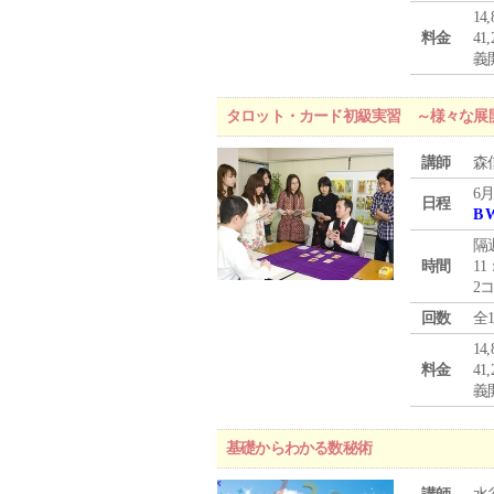
1
料金
4
義
タロット・カード初級実習 ～様々な展
講師
森
6月
日程
B 
隔
時間
11
2
回数
全
1
料金
4
義
基礎からわかる数秘術