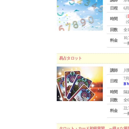
講師
水
日程
6月
（
時間
（
回数
全
10
料金
一般
易占タロット
講師
川
7月
日程
B 
時間
隔
回数
全
22
料金
一般
タロット・カード初級実習 ～様々な展