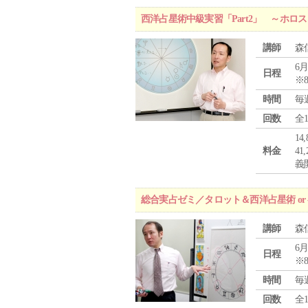
西洋占星術中級実習「Part2」 ～ホ
講師
森
6月
日程
※
時間
毎
回数
全
1
料金
4
義
総合実占ゼミ／タロット＆西洋占星術 o
講師
森
6月
日程
※
時間
毎
回数
全