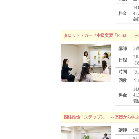
1
料金
4
義
タロット・カード中級実習「Part2」
講師
狩
7月
日程
※
時間
毎
回数
全
1
料金
4
義
四柱推命「ステップ3」 ～基礎から学
講師
澤
7月