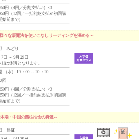
4,850円（4回／分割支払い）×3
1,250円（12回／一括前納支払※初回講
開始前まで）
 ～様々な展開法を使いこなしリーディングを深める～
野 みどり
 7日 ～ 9月 29日
8/11は休講となります。
週 （
水
） 19 ：00 ～ 20 ：20
12回
4,850円（4回／分割支払い）×3
1,250円（12回／一括前納支払※初回講
開始前まで）
ぶ本場・中国の四柱推命の真髄～
田 昌征
 8日 ～ 9月 30日