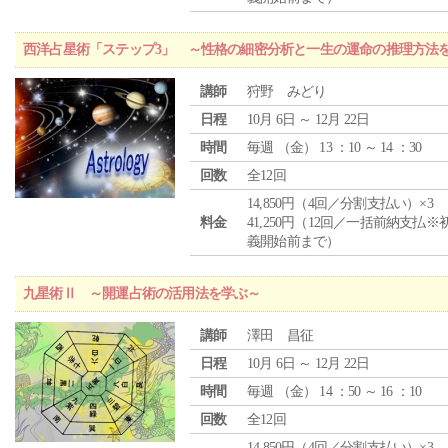
西洋占星術「ステップ3」 ～性格の細密分析と一生の運命の推理方法
講師
狩野 みどり
日程
10月 6日 ～ 12月 22日
時間
毎週 （
金
） 13 ：10 ～ 14 ：30
回数
全12回
14,850円（4回／分割支払い）×3
料金
41,250円（12回／一括前納支払※
義開始前まで）
九星術Ⅱ ～開運占術の活用法を学ぶ～
講師
澤田 昌征
日程
10月 6日 ～ 12月 22日
時間
毎週 （
金
） 14 ：50 ～ 16 ：10
回数
全12回
14,850円（4回／分割支払い）×3