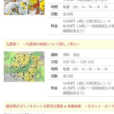
時間
毎週 （
木
） 14 ：50 ～ 16 ：10
回数
全24回
14,850円（4回／分割支払い）×6
料金
80,850円（24回／一括前納支払※
義開始前まで）
九星術Ⅰ ～九星術の命術について詳しく学ぶ～
講師
澤田 昌征
日程
10月 5日 ～ 12月 21日
時間
毎週 （
木
） 14 ：50 ～ 16 ：10
回数
全12回
14,850円（4回／分割支払い）×3
料金
41,250円（12回／一括前納支払※
義開始前まで）
総合実占ゼミ／タロット＆西洋占星術 or 各種命術 ～タロット・カ