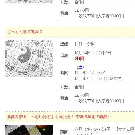
回数
全6回
22,770円
料金
一般22,770円/入学者20,460円
じっくり学ぶ九星２
講師
川野 文彰
10月 14日 ～ 12月 9日
日程
月1回
（
土
）
時間
11：30～12：50／
13：10～14：30（1日2コマ）
回数
全6回
22,770円
料金
一般22,770円/入学者20,460円
紫微斗数Ⅱ ～恐いほどよく当たる！ 中国占星術の奥義～
赤見（あかみ）淑子 【マダム呼
講師