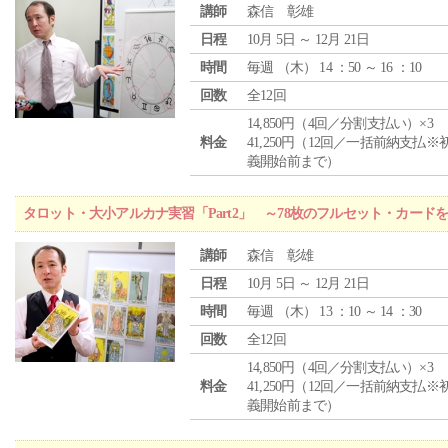
講師
森信 彰雄
日程
10月 5日 ～ 12月 21日
時間
毎週 （
木
） 14 ：50 ～ 16 ：10
回数
全12回
14,850円（4回／分割支払い）×3
料金
41,250円（12回／一括前納支払※
義開始前まで）
タロット・大小アルカナ実習「Part2」 ～78枚のフルセット・カード
講師
森信 彰雄
日程
10月 5日 ～ 12月 21日
時間
毎週 （
木
） 13 ：10 ～ 14 ：30
回数
全12回
14,850円（4回／分割支払い）×3
料金
41,250円（12回／一括前納支払※
義開始前まで）