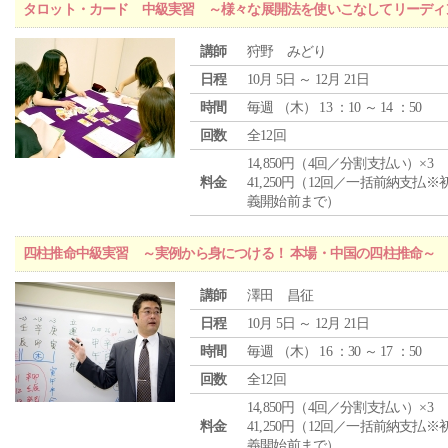
タロット・カード 中級実習 ～様々な展開法を使いこなしてリーディ
講師
狩野 みどり
日程
10月 5日 ～ 12月 21日
時間
毎週 （
木
） 13 ：10 ～ 14 ：50
回数
全12回
14,850円（4回／分割支払い）×3
料金
41,250円（12回／一括前納支払※
義開始前まで）
四柱推命中級実習 ～実例から身につける！ 本場・中国の四柱推命～
講師
澤田 昌征
日程
10月 5日 ～ 12月 21日
時間
毎週 （
木
） 16 ：30 ～ 17 ：50
回数
全12回
14,850円（4回／分割支払い）×3
料金
41,250円（12回／一括前納支払※
義開始前まで）