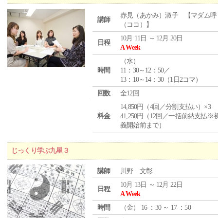
赤見（あかみ）淑子 【マダム呼
講師
（ココ）】
10月 11日 ～ 12月 20日
日程
A Week
（
水
）
時間
11：30～12：50／
13：10～14：30（1日2コマ）
回数
全12回
14,850円（4回／分割支払い）×3
料金
41,250円（12回／一括前納支払※
義開始前まで）
じっくり学ぶ九星３
講師
川野 文彰
10月 13日 ～ 12月 22日
日程
A Week
時間
（
金
） 16 ：30 ～ 17 ：50