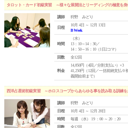
タロット・カード初級実習 ～様々な展開法とリーディングの極意を身
講師
狩野 みどり
10月 4日 ～ 12月 13日
日程
B Week
（
水
）
時間
13：10～14：30／
14：50～16：10（1日2コマ）
回数
全12回
14,850円（4回／分割支払い）×3
料金
41,250円（12回／一括前納支払※
義開始前まで）
西洋占星術初級実習 ～ホロスコープからあらゆる事を読み取る訓練を
講師
狩野 みどり
日程
10月 4日 ～ 12月 20日
時間
毎週 （
水
） 19 ：00 ～ 20 ：20
回数
全12回