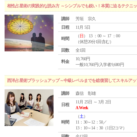
相性占星術の実践的な読み方 ～シンプルでも鋭い！本質に迫るテクニ
講師
芳垣 宗久
日程
11月 5日
（
日
） 13 ：00 ～ 17 ：00
時間
（休憩20分1回含む）
回数
全1回
10,760円
料金
一般10,760円/入学者9,680円
西洋占星術ブラッシュアップ～中級レベルまでを総復習してスキルアッ
講師
森信 彰雄
11月 25日 ～ 3月 2日
日程
A Week
（
土
）
時間
11：30～12：50／
13：10～14：30（1日2コマ）
回数
全12回