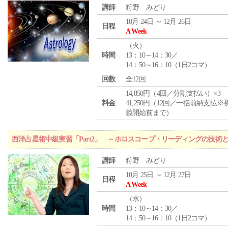
講師
狩野 みどり
10月 24日 ～ 12月 26日
日程
A Week
（
火
）
時間
13：10～14：30／
14：50～16：10（1日2コマ）
回数
全12回
14,850円（4回／分割支払い）×3
料金
41,250円（12回／一括前納支払※
義開始前まで）
西洋占星術中級実習「Part2」 ～ホロスコープ・リーディングの技術
講師
狩野 みどり
10月 25日 ～ 12月 27日
日程
A Week
（
水
）
時間
13：10～14：30／
14：50～16：10（1日2コマ）