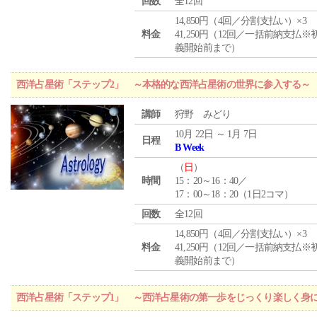
回数
全12回
14,850円（4回／分割支払い）×3
料金
41,250円（12回／一括前納支払※
義開始前まで）
西洋占星術「ステップ2」 ～本格的な西洋占星術の世界に参入する～
講師
狩野 みどり
10月 22日 ～ 1月 7日
日程
B Week
（
日
）
時間
15：20～16：40／
17：00～18：20（1日2コマ）
回数
全12回
14,850円（4回／分割支払い）×3
料金
41,250円（12回／一括前納支払※
義開始前まで）
西洋占星術「ステップ1」 ～西洋占星術の第一歩をじっくり楽しく身