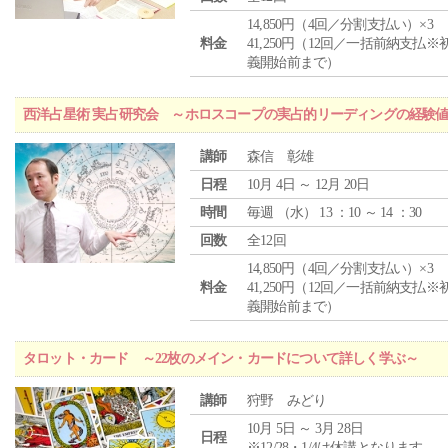
14,850円（4回／分割支払い）×3
料金
41,250円（12回／一括前納支払※
義開始前まで）
西洋占星術 実占研究会 ～ホロスコープの実占的リーディングの経験
講師
森信 彰雄
日程
10月 4日 ～ 12月 20日
時間
毎週 （
水
） 13 ：10 ～ 14 ：30
回数
全12回
14,850円（4回／分割支払い）×3
料金
41,250円（12回／一括前納支払※
義開始前まで）
タロット・カード ～22枚のメイン・カードについて詳しく学ぶ～
講師
狩野 みどり
10月 5日 ～ 3月 28日
日程
※12/28・1/4は休講となります。