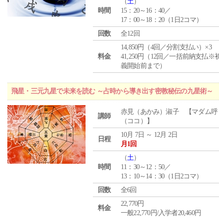
（
土
）
時間
15：20～16：40／
17：00～18：20（1日2コマ）
回数
全12回
14,850円（4回／分割支払い）×3
料金
41,250円（12回／一括前納支払※
義開始前まで）
飛星・三元九星で未来を読む ～占時から導き出す密教秘伝の九星術～
赤見（あかみ）淑子 【マダム呼
講師
（ココ）】
10月 7日 ～ 12月 2日
日程
月1回
（
土
）
時間
11：30～12：50／
13：10～14：30（1日2コマ）
回数
全6回
22,770円
料金
一般22,770円/入学者20,460円