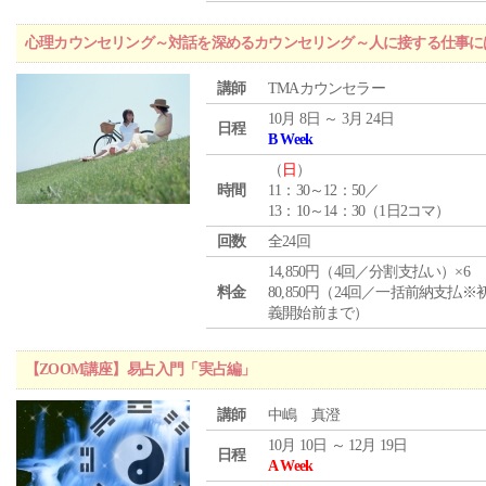
心理カウンセリング～対話を深めるカウンセリング～人に接する仕事には
講師
TMAカウンセラー
10月 8日 ～ 3月 24日
日程
B Week
（
日
）
時間
11：30～12：50／
13：10～14：30（1日2コマ）
回数
全24回
14,850円（4回／分割支払い）×6
料金
80,850円（24回／一括前納支払※
義開始前まで）
【ZOOM講座】易占入門「実占編」
講師
中嶋 真澄
10月 10日 ～ 12月 19日
日程
A Week