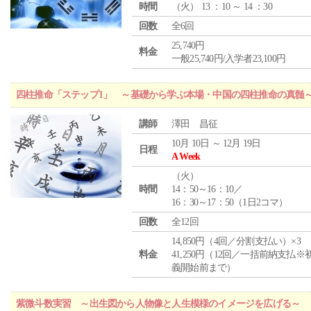
時間
（
火
） 13 ：10 ～ 14 ：30
回数
全6回
25,740円
料金
一般25,740円/入学者23,100円
四柱推命「ステップ1」 ～基礎から学ぶ本場・中国の四柱推命の真髄
講師
澤田 昌征
10月 10日 ～ 12月 19日
日程
A Week
（
火
）
時間
14：50～16：10／
16：30～17：50（1日2コマ）
回数
全12回
14,850円（4回／分割支払い）×3
料金
41,250円（12回／一括前納支払※
義開始前まで）
紫微斗数実習 ～出生図から人物像と人生模様のイメージを広げる～