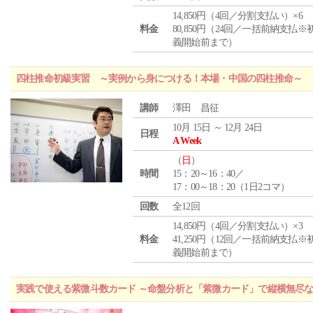
14,850円（4回／分割支払い）×6
料金
80,850円（24回／一括前納支払※
義開始前まで）
四柱推命初級実習 ～実例から身につける！本場・中国の四柱推命～
講師
澤田 昌征
10月 15日 ～ 12月 24日
日程
A Week
（
日
）
時間
15：20～16：40／
17：00～18：20（1日2コマ）
回数
全12回
14,850円（4回／分割支払い）×3
料金
41,250円（12回／一括前納支払※
義開始前まで）
実践で使える紫微斗数カード ～命盤分析と「紫微カード」で縦横無尽