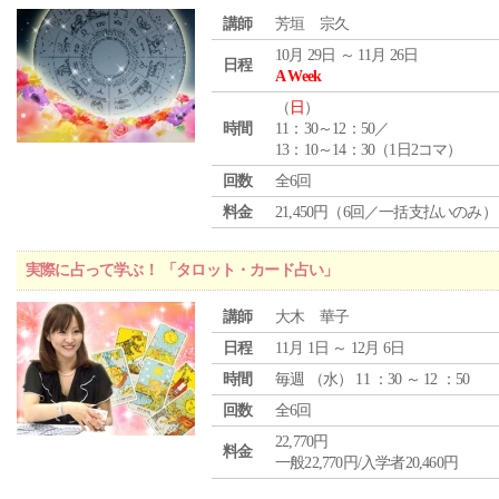
講師
芳垣 宗久
10月 29日 ～ 11月 26日
日程
A Week
（
日
）
時間
11：30～12：50／
13：10～14：30（1日2コマ）
回数
全6回
料金
21,450円（6回／一括支払いのみ）
実際に占って学ぶ！ 「タロット・カード占い」
講師
大木 華子
日程
11月 1日 ～ 12月 6日
時間
毎週 （
水
） 11 ：30 ～ 12 ：50
回数
全6回
22,770円
料金
一般22,770円/入学者20,460円