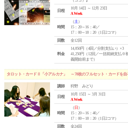
（ココ）】
10月 14日 ～ 12月 23日
日程
A Week
（
土
）
時間
15：20～16：40／
17：00～18：20（1日2コマ）
回数
全12回
14,850円（4回／分割支払い）×3
料金
41,250円（12回／一括前納支払※
義開始前まで）
タロット・カードⅡ「小アルカナ」 ～78枚のフルセット・カードを自
講師
狩野 みどり
10月 15日 ～ 3月 31日
日程
A Week
（
日
）
時間
15：20～16：40／
17：00～18：20（1日2コマ）
回数
全24回