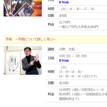
B Week
時間
（
火
） 16 ：30 ～ 17 ：50
回数
全6回
22,770円
料金
一般22,770円/入学者20,460円
手相 ～手相について詳しく学ぶ～
講師
川野 文彰
10月 3日 ～ 3月 19日
日程
B Week
（
火
）
時間
13：10～14：30／
14：50～16：10（1日2コマ）
回数
全24回
14,850円（4回／分割支払い）×6
料金
80,850円（24回／一括前納支払※
義開始前まで）