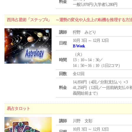
料金
一般5,870円/入学者5,280円
西洋占星術「ステップ4」 ～運勢の変化や人生上の転機を推理する方
講師
狩野 みどり
10月 3日 ～ 12月 12日
日程
B Week
（
火
）
時間
13：10～14：30／
14：50～16：10（1日2コマ）
回数
全12回
14,850円（4回／分割支払い）×3
料金
41,250円（12回／一括前納支払※
義開始前まで）
易占タロット
講師
川野 文彰
10月 3日 ～ 12月 12日
日程