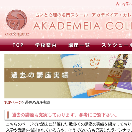
占いを学
TOPページ
>
過去の講座実績
過去の講座も充実しております。参考にご覧下さい。
こちらのページでは過去に開催した 数多くの講座の実績を紹介しており
入学や受講を検討されている方や、そうでない方も充実したラインナッ