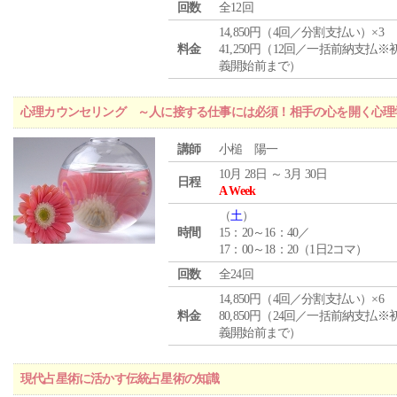
回数
全12回
14,850円（4回／分割支払い）×3
料金
41,250円（12回／一括前納支払※
義開始前まで）
心理カウンセリング ～人に接する仕事には必須！相手の心を開く心理
講師
小槌 陽一
10月 28日 ～ 3月 30日
日程
A Week
（
土
）
時間
15：20～16：40／
17：00～18：20（1日2コマ）
回数
全24回
14,850円（4回／分割支払い）×6
料金
80,850円（24回／一括前納支払※
義開始前まで）
現代占星術に活かす伝統占星術の知識