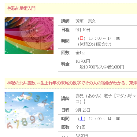
色彩占星術入門
講師
芳垣 宗久
日程
9月 10日
（
日
） 13 ：00 ～ 17 ：00
時間
（休憩20分1回含む）
回数
全1回
10,760円
料金
一般10,760円/入学者9,680円
神秘の北斗霊数 ～生まれ年の末尾の数字でその人の宿命がわかる、東
赤見（あかみ）淑子【マダム呼々
講師
コ）】
日程
9月 23日
時間
（
土
） 12 ：00 ～ 14 ：00
回数
全1回
5,870円