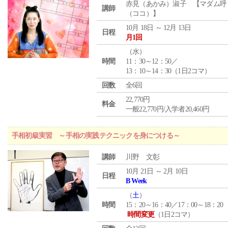
赤見（あかみ）淑子 【マダム呼
講師
（ココ）】
10月 18日 ～ 12月 13日
日程
月1回
（
水
）
時間
11：30～12：50／
13：10～14：30（1日2コマ）
回数
全6回
22,770円
料金
一般22,770円/入学者20,460円
手相初級実習 ～手相の実践テクニックを身につける～
講師
川野 文彰
10月 21日 ～ 2月 10日
日程
B Week
（
土
）
時間
15：20～16：40／17：00～18：20
時間変更
（1日2コマ）