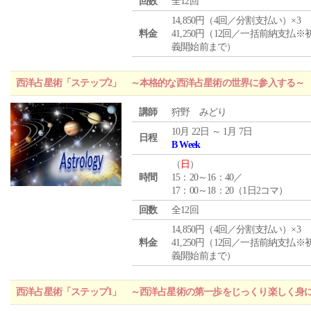
回数
全12回
14,850円（4回／分割支払い）×3
料金
41,250円（12回／一括前納支払※
義開始前まで）
西洋占星術「ステップ2」 ～本格的な西洋占星術の世界に参入する～
講師
狩野 みどり
10月 22日 ～ 1月 7日
日程
B Week
（
日
）
時間
15：20～16：40／
17：00～18：20（1日2コマ）
回数
全12回
14,850円（4回／分割支払い）×3
料金
41,250円（12回／一括前納支払※
義開始前まで）
西洋占星術「ステップ1」 ～西洋占星術の第一歩をじっくり楽しく身