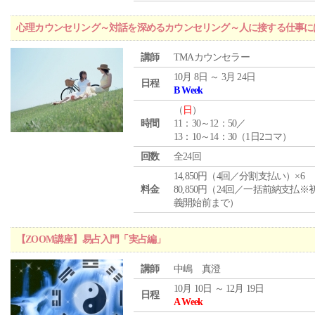
心理カウンセリング～対話を深めるカウンセリング～人に接する仕事には
講師
TMAカウンセラー
10月 8日 ～ 3月 24日
日程
B Week
（
日
）
時間
11：30～12：50／
13：10～14：30（1日2コマ）
回数
全24回
14,850円（4回／分割支払い）×6
料金
80,850円（24回／一括前納支払※
義開始前まで）
【ZOOM講座】易占入門「実占編」
講師
中嶋 真澄
10月 10日 ～ 12月 19日
日程
A Week