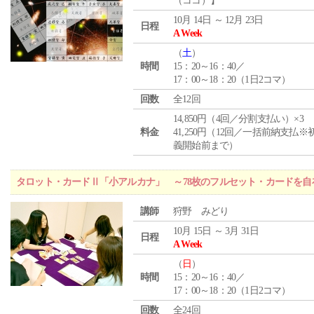
（ココ）】
10月 14日 ～ 12月 23日
日程
A Week
（
土
）
時間
15：20～16：40／
17：00～18：20（1日2コマ）
回数
全12回
14,850円（4回／分割支払い）×3
料金
41,250円（12回／一括前納支払※
義開始前まで）
タロット・カードⅡ「小アルカナ」 ～78枚のフルセット・カードを自
講師
狩野 みどり
10月 15日 ～ 3月 31日
日程
A Week
（
日
）
時間
15：20～16：40／
17：00～18：20（1日2コマ）
回数
全24回