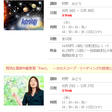
講師
狩野 みどり
10月 24日 ～ 12月 26日
日程
A Week
（
火
）
時間
13：10～14：30／
14：50～16：10（1日2コマ）
回数
全12回
14,850円（4回／分割支払い）×3
料金
41,250円（12回／一括前納支払※
義開始前まで）
西洋占星術中級実習「Part2」 ～ホロスコープ・リーディングの技術
講師
狩野 みどり
10月 25日 ～ 12月 27日
日程
A Week
（
水
）
時間
13：10～14：30／
14：50～16：10（1日2コマ）