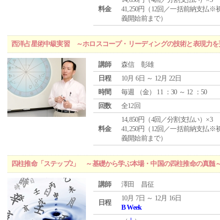
料金
41,250円（12回／一括前納支払※
義開始前まで）
西洋占星術中級実習 ～ホロスコープ・リーディングの技術と表現力を
講師
森信 彰雄
日程
10月 6日 ～ 12月 22日
時間
毎週 （
金
） 11 ：30 ～ 12 ：50
回数
全12回
14,850円（4回／分割支払い）×3
料金
41,250円（12回／一括前納支払※
義開始前まで）
四柱推命「ステップ2」 ～基礎から学ぶ本場・中国の四柱推命の真髄
講師
澤田 昌征
10月 7日 ～ 12月 16日
日程
B Week