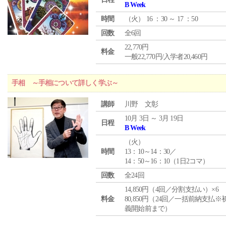
B Week
時間
（
火
） 16 ：30 ～ 17 ：50
回数
全6回
22,770円
料金
一般22,770円/入学者20,460円
手相 ～手相について詳しく学ぶ～
講師
川野 文彰
10月 3日 ～ 3月 19日
日程
B Week
（
火
）
時間
13：10～14：30／
14：50～16：10（1日2コマ）
回数
全24回
14,850円（4回／分割支払い）×6
料金
80,850円（24回／一括前納支払※
義開始前まで）