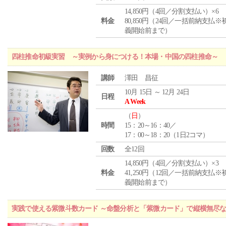
14,850円（4回／分割支払い）×6
料金
80,850円（24回／一括前納支払※
義開始前まで）
四柱推命初級実習 ～実例から身につける！本場・中国の四柱推命～
講師
澤田 昌征
10月 15日 ～ 12月 24日
日程
A Week
（
日
）
時間
15：20～16：40／
17：00～18：20（1日2コマ）
回数
全12回
14,850円（4回／分割支払い）×3
料金
41,250円（12回／一括前納支払※
義開始前まで）
実践で使える紫微斗数カード ～命盤分析と「紫微カード」で縦横無尽