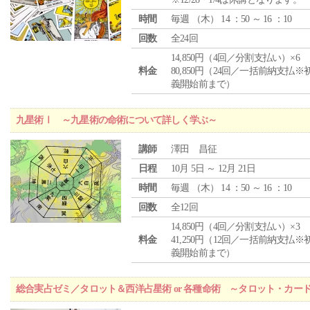
時間
毎週 （
木
） 14 ：50 ～ 16 ：10
回数
全24回
14,850円（4回／分割支払い）×6
料金
80,850円（24回／一括前納支払※
義開始前まで）
九星術Ⅰ ～九星術の命術について詳しく学ぶ～
講師
澤田 昌征
日程
10月 5日 ～ 12月 21日
時間
毎週 （
木
） 14 ：50 ～ 16 ：10
回数
全12回
14,850円（4回／分割支払い）×3
料金
41,250円（12回／一括前納支払※
義開始前まで）
総合実占ゼミ／タロット＆西洋占星術 or 各種命術 ～タロット・カ