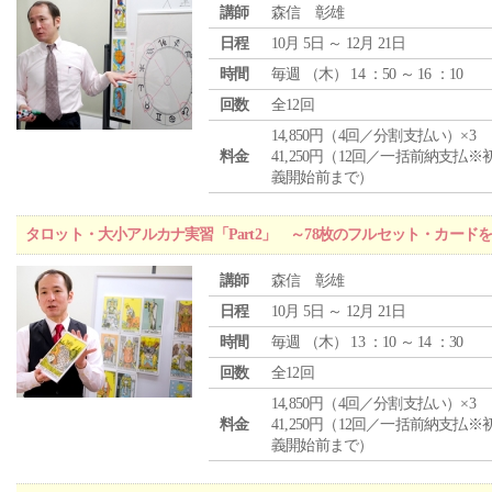
講師
森信 彰雄
日程
10月 5日 ～ 12月 21日
時間
毎週 （
木
） 14 ：50 ～ 16 ：10
回数
全12回
14,850円（4回／分割支払い）×3
料金
41,250円（12回／一括前納支払※
義開始前まで）
タロット・大小アルカナ実習「Part2」 ～78枚のフルセット・カード
講師
森信 彰雄
日程
10月 5日 ～ 12月 21日
時間
毎週 （
木
） 13 ：10 ～ 14 ：30
回数
全12回
14,850円（4回／分割支払い）×3
料金
41,250円（12回／一括前納支払※
義開始前まで）