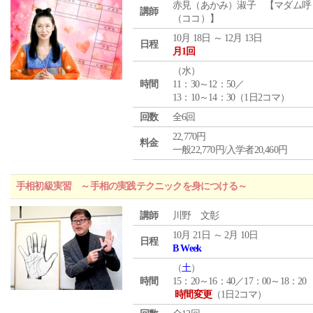
赤見（あかみ）淑子 【マダム呼
講師
（ココ）】
10月 18日 ～ 12月 13日
日程
月1回
（
水
）
時間
11：30～12：50／
13：10～14：30（1日2コマ）
回数
全6回
22,770円
料金
一般22,770円/入学者20,460円
手相初級実習 ～手相の実践テクニックを身につける～
講師
川野 文彰
10月 21日 ～ 2月 10日
日程
B Week
（
土
）
時間
15：20～16：40／17：00～18：20
時間変更
（1日2コマ）