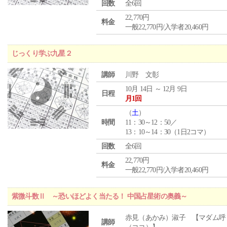
回数
全6回
22,770円
料金
一般22,770円/入学者20,460円
じっくり学ぶ九星２
講師
川野 文彰
10月 14日 ～ 12月 9日
日程
月1回
（
土
）
時間
11：30～12：50／
13：10～14：30（1日2コマ）
回数
全6回
22,770円
料金
一般22,770円/入学者20,460円
紫微斗数Ⅱ ～恐いほどよく当たる！ 中国占星術の奥義～
赤見（あかみ）淑子 【マダム呼
講師