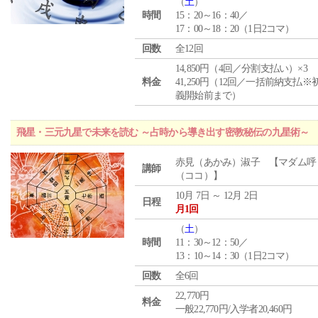
（
土
）
時間
15：20～16：40／
17：00～18：20（1日2コマ）
回数
全12回
14,850円（4回／分割支払い）×3
料金
41,250円（12回／一括前納支払※
義開始前まで）
飛星・三元九星で未来を読む ～占時から導き出す密教秘伝の九星術～
赤見（あかみ）淑子 【マダム呼
講師
（ココ）】
10月 7日 ～ 12月 2日
日程
月1回
（
土
）
時間
11：30～12：50／
13：10～14：30（1日2コマ）
回数
全6回
22,770円
料金
一般22,770円/入学者20,460円