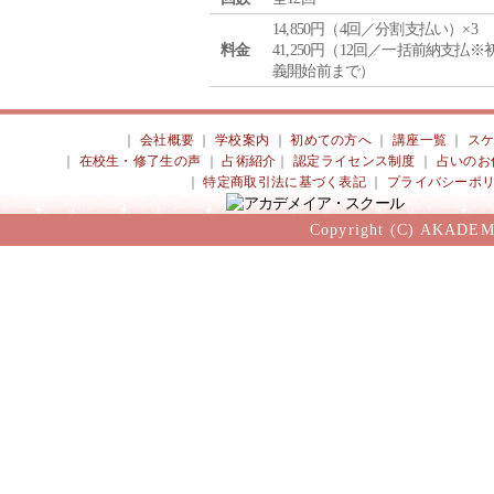
14,850円（4回／分割支払い）×3
料金
41,250円（12回／一括前納支払※
義開始前まで）
｜
会社概要
｜
学校案内
｜
初めての方へ
｜
講座一覧
｜
ス
｜
在校生・修了生の声
｜
占術紹介
｜
認定ライセンス制度
｜
占いのお
｜
特定商取引法に基づく表記
｜
プライバシーポ
Copyright (C) AKADEM