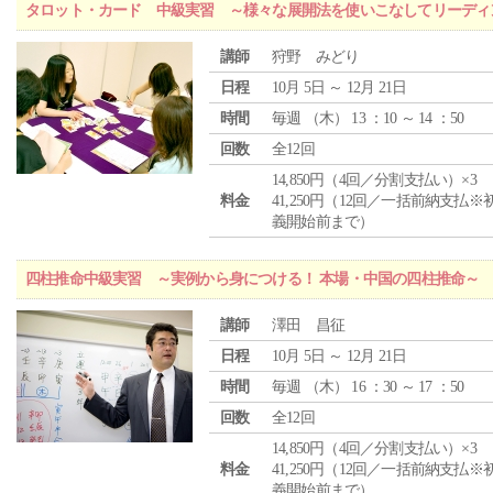
タロット・カード 中級実習 ～様々な展開法を使いこなしてリーディ
講師
狩野 みどり
日程
10月 5日 ～ 12月 21日
時間
毎週 （
木
） 13 ：10 ～ 14 ：50
回数
全12回
14,850円（4回／分割支払い）×3
料金
41,250円（12回／一括前納支払※
義開始前まで）
四柱推命中級実習 ～実例から身につける！ 本場・中国の四柱推命～
講師
澤田 昌征
日程
10月 5日 ～ 12月 21日
時間
毎週 （
木
） 16 ：30 ～ 17 ：50
回数
全12回
14,850円（4回／分割支払い）×3
料金
41,250円（12回／一括前納支払※
義開始前まで）