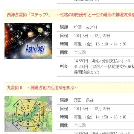
西洋占星術「ステップ3」 ～性格の細密分析と一生の運命の推理方法
講師
狩野 みどり
日程
10月 6日 ～ 12月 22日
時間
毎週 （
金
） 13 ：10 ～ 14 ：30
回数
全12回
14,850円（4回／分割支払い）×3
料金
41,250円（12回／一括前納支払※
義開始前まで）
九星術Ⅱ ～開運占術の活用法を学ぶ～
講師
澤田 昌征
日程
10月 6日 ～ 12月 22日
時間
毎週 （
金
） 14 ：50 ～ 16 ：10
回数
全12回
14,850円（4回／分割支払い）×3