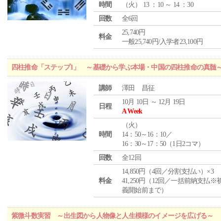
時間
（
火
） 13 ：10 ～ 14 ：30
回数
全6回
25,740円
料金
一般25,740円/入学者23,100円
四柱推命「ステップ1」 ～基礎から学ぶ本場・中国の四柱推命の真髄
講師
澤田 昌征
10月 10日 ～ 12月 19日
日程
A Week
（
火
）
時間
14：50～16：10／
16：30～17：50（1日2コマ）
回数
全12回
14,850円（4回／分割支払い）×3
料金
41,250円（12回／一括前納支払※
義開始前まで）
紫微斗数実習 ～出生図から人物像と人生模様のイメージを広げる～