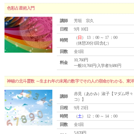
色彩占星術入門
講師
芳垣 宗久
日程
9月 10日
（
日
） 13 ：00 ～ 17 ：00
時間
（休憩20分1回含む）
回数
全1回
10,760円
料金
一般10,760円/入学者9,680円
神秘の北斗霊数 ～生まれ年の末尾の数字でその人の宿命がわかる、東
赤見（あかみ）淑子【マダム呼々
講師
コ）】
日程
9月 23日
時間
（
土
） 12 ：00 ～ 14 ：00
回数
全1回
5,870円