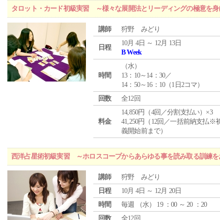
タロット・カード初級実習 ～様々な展開法とリーディングの極意を身
講師
狩野 みどり
10月 4日 ～ 12月 13日
日程
B Week
（
水
）
時間
13：10～14：30／
14：50～16：10（1日2コマ）
回数
全12回
14,850円（4回／分割支払い）×3
料金
41,250円（12回／一括前納支払※
義開始前まで）
西洋占星術初級実習 ～ホロスコープからあらゆる事を読み取る訓練を
講師
狩野 みどり
日程
10月 4日 ～ 12月 20日
時間
毎週 （
水
） 19 ：00 ～ 20 ：20
回数
全12回