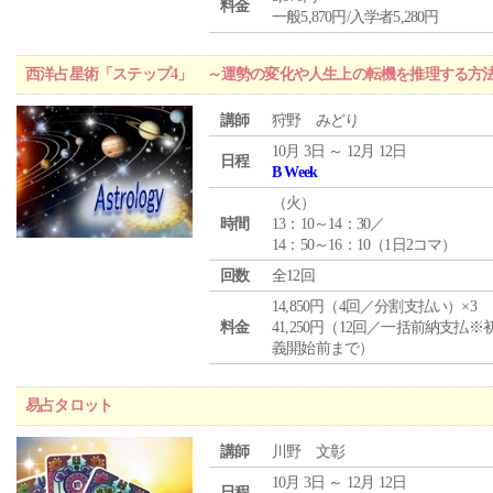
料金
一般5,870円/入学者5,280円
西洋占星術「ステップ4」 ～運勢の変化や人生上の転機を推理する方
講師
狩野 みどり
10月 3日 ～ 12月 12日
日程
B Week
（
火
）
時間
13：10～14：30／
14：50～16：10（1日2コマ）
回数
全12回
14,850円（4回／分割支払い）×3
料金
41,250円（12回／一括前納支払※
義開始前まで）
易占タロット
講師
川野 文彰
10月 3日 ～ 12月 12日
日程