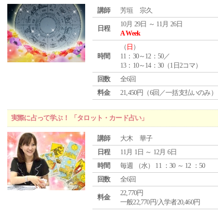
講師
芳垣 宗久
10月 29日 ～ 11月 26日
日程
A Week
（
日
）
時間
11：30～12：50／
13：10～14：30（1日2コマ）
回数
全6回
料金
21,450円（6回／一括支払いのみ）
実際に占って学ぶ！ 「タロット・カード占い」
講師
大木 華子
日程
11月 1日 ～ 12月 6日
時間
毎週 （
水
） 11 ：30 ～ 12 ：50
回数
全6回
22,770円
料金
一般22,770円/入学者20,460円