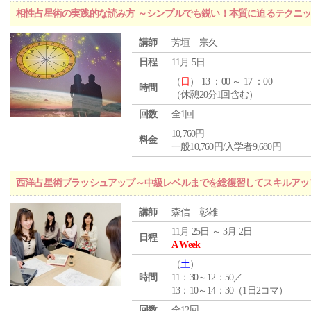
相性占星術の実践的な読み方 ～シンプルでも鋭い！本質に迫るテクニ
講師
芳垣 宗久
日程
11月 5日
（
日
） 13 ：00 ～ 17 ：00
時間
（休憩20分1回含む）
回数
全1回
10,760円
料金
一般10,760円/入学者9,680円
西洋占星術ブラッシュアップ～中級レベルまでを総復習してスキルアッ
講師
森信 彰雄
11月 25日 ～ 3月 2日
日程
A Week
（
土
）
時間
11：30～12：50／
13：10～14：30（1日2コマ）
回数
全12回