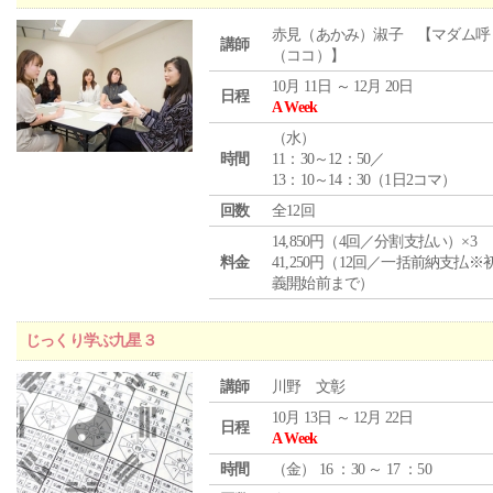
赤見（あかみ）淑子 【マダム呼
講師
（ココ）】
10月 11日 ～ 12月 20日
日程
A Week
（
水
）
時間
11：30～12：50／
13：10～14：30（1日2コマ）
回数
全12回
14,850円（4回／分割支払い）×3
料金
41,250円（12回／一括前納支払※
義開始前まで）
じっくり学ぶ九星３
講師
川野 文彰
10月 13日 ～ 12月 22日
日程
A Week
時間
（
金
） 16 ：30 ～ 17 ：50