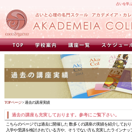
占いを学
TOPページ
>
過去の講座実績
過去の講座も充実しております。参考にご覧下さい。
こちらのページでは過去に開催した 数多くの講座の実績を紹介しており
入学や受講を検討されている方や、そうでない方も充実したラインナッ