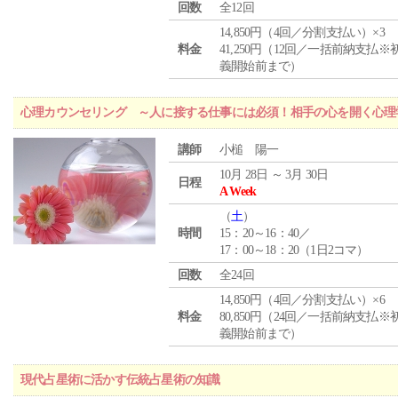
回数
全12回
14,850円（4回／分割支払い）×3
料金
41,250円（12回／一括前納支払※
義開始前まで）
心理カウンセリング ～人に接する仕事には必須！相手の心を開く心理
講師
小槌 陽一
10月 28日 ～ 3月 30日
日程
A Week
（
土
）
時間
15：20～16：40／
17：00～18：20（1日2コマ）
回数
全24回
14,850円（4回／分割支払い）×6
料金
80,850円（24回／一括前納支払※
義開始前まで）
現代占星術に活かす伝統占星術の知識