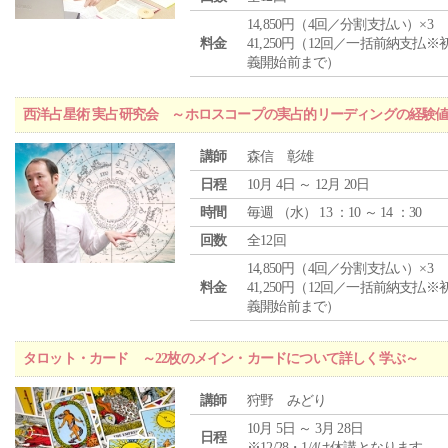
14,850円（4回／分割支払い）×3
料金
41,250円（12回／一括前納支払※
義開始前まで）
西洋占星術 実占研究会 ～ホロスコープの実占的リーディングの経験
講師
森信 彰雄
日程
10月 4日 ～ 12月 20日
時間
毎週 （
水
） 13 ：10 ～ 14 ：30
回数
全12回
14,850円（4回／分割支払い）×3
料金
41,250円（12回／一括前納支払※
義開始前まで）
タロット・カード ～22枚のメイン・カードについて詳しく学ぶ～
講師
狩野 みどり
10月 5日 ～ 3月 28日
日程
※12/28・1/4は休講となります。