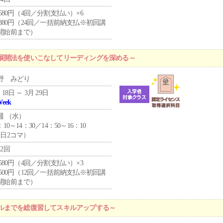
4,580円（4回／分割支払い）×6
9,380円（24回／一括前納支払※初回講
開始前まで）
展開法を使いこなしてリーディングを深める～
野 みどり
 18日 ～ 3月 29日
Week
週 （
水
）
：10～14：30／14：50～16：10
1日2コマ）
12回
4,580円（4回／分割支払い）×3
0,500円（12回／一括前納支払※初回講
開始前まで）
ルまでを総復習してスキルアップする～