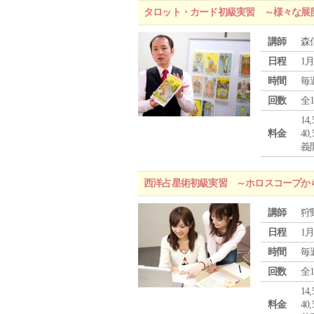
タロット・カード初級実習 ～様々な展
講師
森
日程
1月
時間
毎
回数
全
1
料金
4
義
西洋占星術初級実習 ～ホロスコープか
講師
狩
日程
1月
時間
毎
回数
全
1
料金
4