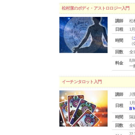
松村潔のボディ・アストロロジー入門
講師
松
日程
1月
（
時間
（
回数
全
8,
料金
一般
イーチンタロット入門
講師
川
1月
日程
B 
時間
隔
回数
全
22