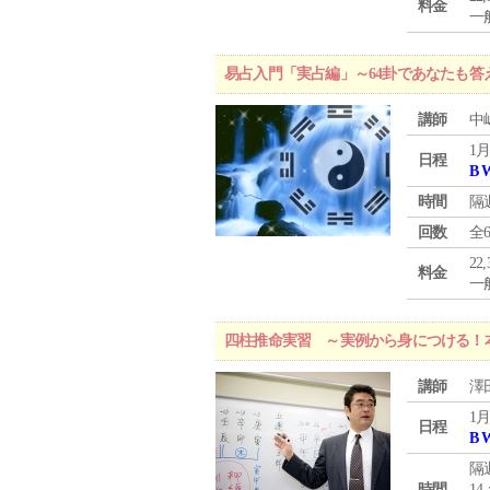
料金
一般
易占入門「実占編」～64卦であなたも答
講師
中
1月
日程
B 
時間
隔
回数
全
22
料金
一般
四柱推命実習 ～実例から身につける！
講師
澤
1月
日程
B 
隔
時間
14