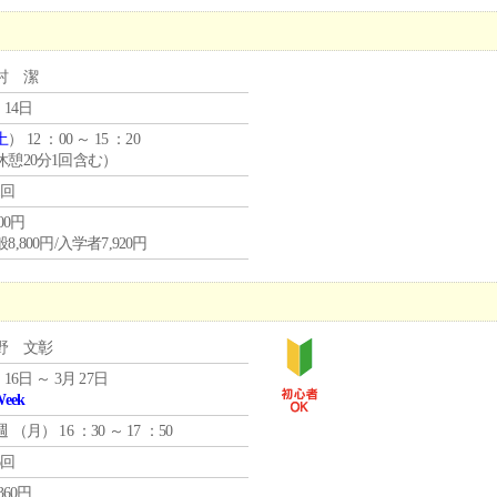
村 潔
 14日
土
） 12 ：00 ～ 15 ：20
休憩20分1回含む）
1回
800円
8,800円/入学者7,920円
野 文彰
 16日 ～ 3月 27日
Week
週 （
月
） 16 ：30 ～ 17 ：50
6回
,360円