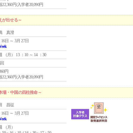
22,360円/入学者20,090円
えが出せる～
嶋 真澄
 16日 ～ 3月 27日
Week
週 （
月
） 13 ：10 ～ 14 ：30
6回
,360円
22,360円/入学者20,090円
本場・中国の四柱推命～
田 昌征
 16日 ～ 3月 27日
Week
週 （
月
）
：50～16：10／16：30～17：50