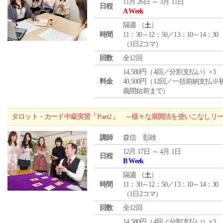
11月 26日 ～ 3月 11日
日程
A Week
隔週 （
土
）
時間
11：30～12：50／13：10～14：30
（1日2コマ）
回数
全12回
14,580円（4回／分割支払い）×3
料金
40,500円（12回／一括前納支払※
義開始前まで）
タロット・カード中級実習「Part2」 ～様々な展開法を使いこなしリ
講師
森信 彰雄
12月 17日 ～ 4月 1日
日程
B Week
隔週 （
土
）
時間
11：30～12：50／13：10～14：30
（1日2コマ）
回数
全12回
14,580円（4回／分割支払い）×3