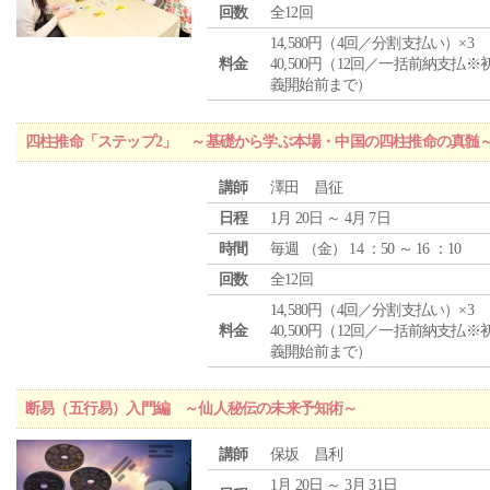
回数
全12回
14,580円（4回／分割支払い）×3
料金
40,500円（12回／一括前納支払※
義開始前まで）
四柱推命「ステップ2」 ～基礎から学ぶ本場・中国の四柱推命の真髄
講師
澤田 昌征
日程
1月 20日 ～ 4月 7日
時間
毎週 （
金
） 14 ：50 ～ 16 ：10
回数
全12回
14,580円（4回／分割支払い）×3
料金
40,500円（12回／一括前納支払※
義開始前まで）
断易（五行易）入門編 ～仙人秘伝の未来予知術～
講師
保坂 昌利
1月 20日 ～ 3月 31日