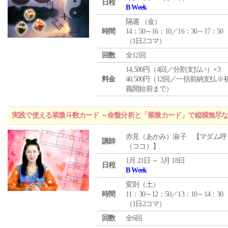
日程
B Week
隔週 （
金
）
時間
14：50～16：10／16：30～17：50
（1日2コマ）
回数
全12回
14,580円（4回／分割支払い）×3
料金
40,500円（12回／一括前納支払※
義開始前まで）
実践で使える紫微斗数カード ～命盤分析と「紫微カード」で縦横無尽
赤見（あかみ）淑子 【マダム呼
講師
（ココ）】
1月 21日 ～ 3月 18日
日程
B Week
変則（土）
時間
11：30～12：50／13：10～14：30
（1日2コマ）
回数
全6回