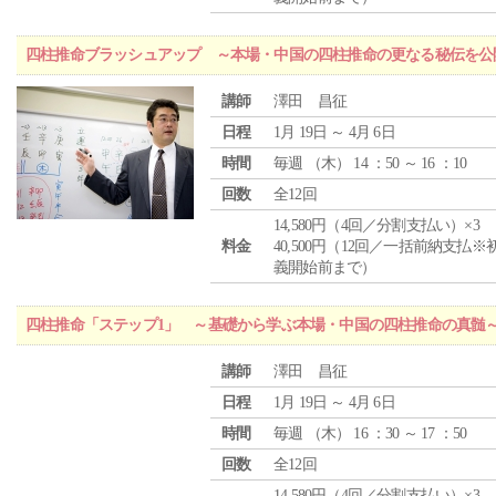
四柱推命ブラッシュアップ ～本場・中国の四柱推命の更なる秘伝を公
講師
澤田 昌征
日程
1月 19日 ～ 4月 6日
時間
毎週 （
木
） 14 ：50 ～ 16 ：10
回数
全12回
14,580円（4回／分割支払い）×3
料金
40,500円（12回／一括前納支払※
義開始前まで）
四柱推命「ステップ1」 ～基礎から学ぶ本場・中国の四柱推命の真髄
講師
澤田 昌征
日程
1月 19日 ～ 4月 6日
時間
毎週 （
木
） 16 ：30 ～ 17 ：50
回数
全12回
14,580円（4回／分割支払い）×3