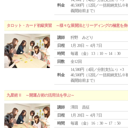
料金
40,500円（12回／一括前納支払※
義開始前まで）
タロット・カード初級実習 ～様々な展開法とリーディングの極意を身
講師
狩野 みどり
日程
1月 20日 ～ 4月 7日
時間
毎週 （
金
） 13 ：10 ～ 14 ：30
回数
全12回
14,580円（4回／分割支払い）×3
料金
40,500円（12回／一括前納支払※
義開始前まで）
九星術Ⅱ ～開運占術の活用法を学ぶ～
講師
澤田 昌征
日程
1月 20日 ～ 4月 7日
時間
毎週 （
金
） 16 ：30 ～ 17 ：50