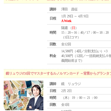
講師
澤田 昌征
1月 29日 ～ 4月 9日
日程
A Week
隔週 （
日
）
時間
15：20～16：40／17：00～18：20
（1日2コマ）
回数
全12回
14,580円（4回／分割支払い）×3
料金
40,500円（12回／一括前納支払※
義開始前まで）
鏡リュウジの1回でマスターするルノルマンカード ～背景からグランタ
講師
鏡 リュウジ
日程
2月 2日
時間
（
木
） 19 ：00 ～ 21 ：00
回数
全1回