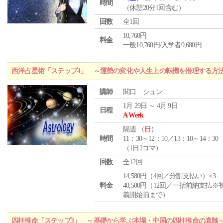
時間
（休憩20分1回含む）
回数
全1回
10,760円
料金
一般10,760円/入学者9,680円
西洋占星術「ステップ4」 ～運勢の変化や人生上の転機を推理する方
講師
関口 シュン
1月 29日 ～ 4月 9日
日程
A Week
隔週 （
日
）
時間
11：30～12：50／13：10～14：30
（1日2コマ）
回数
全12回
14,580円（4回／分割支払い）×3
料金
40,500円（12回／一括前納支払※
義開始前まで）
四柱推命「ステップ3」 ～基礎から学ぶ本場・中国の四柱推命の真髄