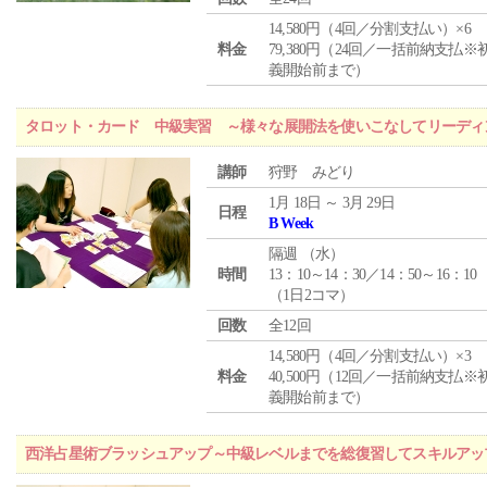
14,580円（4回／分割支払い）×6
料金
79,380円（24回／一括前納支払※
義開始前まで）
タロット・カード 中級実習 ～様々な展開法を使いこなしてリーディ
講師
狩野 みどり
1月 18日 ～ 3月 29日
日程
B Week
隔週 （
水
）
時間
13：10～14：30／14：50～16：10
（1日2コマ）
回数
全12回
14,580円（4回／分割支払い）×3
料金
40,500円（12回／一括前納支払※
義開始前まで）
西洋占星術ブラッシュアップ～中級レベルまでを総復習してスキルアッ