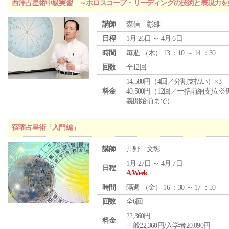
西洋占星術中級実習 ～ホロスコープ・リーディングの技術と表現力を
講師
森信 彰雄
日程
1月 26日 ～ 4月 6日
時間
毎週 （
木
） 13 ：10 ～ 14 ：30
回数
全12回
14,580円（4回／分割支払い）×3
料金
40,500円（12回／一括前納支払※
義開始前まで）
宿曜占星術「入門編」
講師
川野 文彰
1月 27日 ～ 4月 7日
日程
A Week
時間
隔週 （
金
） 16 ：30 ～ 17 ：50
回数
全6回
22,360円
料金
一般22,360円/入学者20,090円