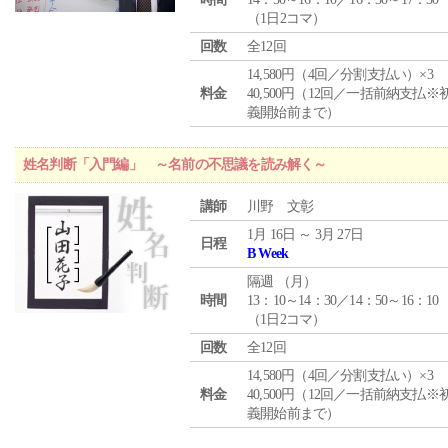
（1日2コマ）
回数
全12回
14,580円（4回／分割支払い）×3
料金
40,500円（12回／一括前納支払※
義開始前まで）
姓名判断「入門編」 ～名前の不思議を読み解く～
講師
川野 文彰
1月 16日 ～ 3月 27日
日程
B Week
隔週 （
月
）
時間
13：10～14：30／14：50～16：10
（1日2コマ）
回数
全12回
14,580円（4回／分割支払い）×3
料金
40,500円（12回／一括前納支払※
義開始前まで）