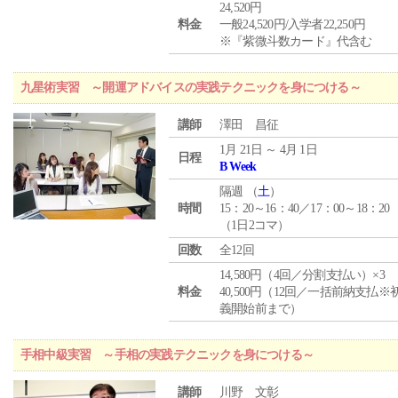
24,520円
料金
一般24,520円/入学者22,250円
※『紫微斗数カード』代含む
九星術実習 ～開運アドバイスの実践テクニックを身につける～
講師
澤田 昌征
1月 21日 ～ 4月 1日
日程
B Week
隔週 （
土
）
時間
15：20～16：40／17：00～18：20
（1日2コマ）
回数
全12回
14,580円（4回／分割支払い）×3
料金
40,500円（12回／一括前納支払※
義開始前まで）
手相中級実習 ～手相の実践テクニックを身につける～
講師
川野 文彰