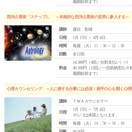
義開始前まで）
西洋占星術「ステップ2」 ～本格的な西洋占星術の世界に参入する～
講師
森信 彰雄
日程
1月 17日 ～ 4月 4日
時間
毎週 （
火
） 11 ：30 ～ 12 ：50
回数
全12回
14,580円（4回／分割支払い）×3
料金
40,500円（12回／一括前納支払※
義開始前まで）
心理カウンセリング ～人に接する仕事には必須！相手の心を開く心理
講師
ＴＭＡカウンセラー
1月 17日 ～ 7月 4日
日程
※5／2は休講となります。
時間
毎週 （
火
） 14 ：50 ～ 16 ：10
回数
全24回