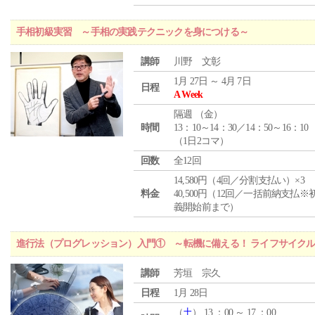
手相初級実習 ～手相の実践テクニックを身につける～
講師
川野 文彰
1月 27日 ～ 4月 7日
日程
A Week
隔週 （
金
）
時間
13：10～14：30／14：50～16：10
（1日2コマ）
回数
全12回
14,580円（4回／分割支払い）×3
料金
40,500円（12回／一括前納支払※
義開始前まで）
進行法（プログレッション）入門① ～転機に備える！ ライフサイク
講師
芳垣 宗久
日程
1月 28日
（
土
） 13 ：00 ～ 17 ：00