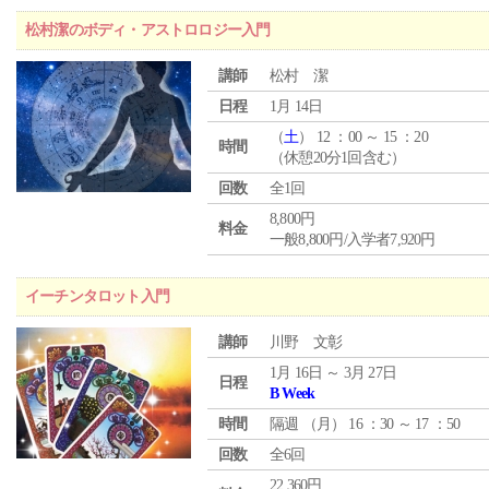
松村潔のボディ・アストロロジー入門
講師
松村 潔
日程
1月 14日
（
土
） 12 ：00 ～ 15 ：20
時間
（休憩20分1回含む）
回数
全1回
8,800円
料金
一般8,800円/入学者7,920円
イーチンタロット入門
講師
川野 文彰
1月 16日 ～ 3月 27日
日程
B Week
時間
隔週 （
月
） 16 ：30 ～ 17 ：50
回数
全6回
22,360円