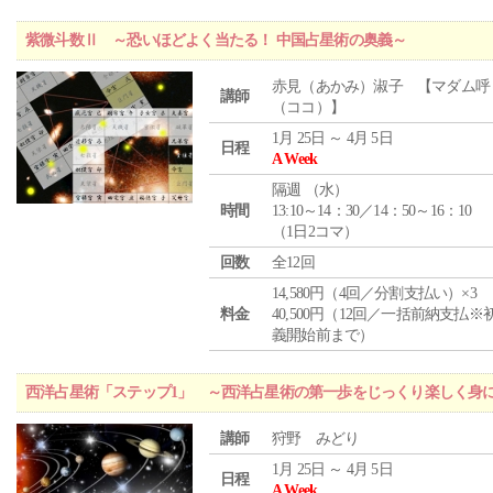
紫微斗数Ⅱ ～恐いほどよく当たる！ 中国占星術の奥義～
赤見（あかみ）淑子 【マダム呼
講師
（ココ）】
1月 25日 ～ 4月 5日
日程
A Week
隔週 （
水
）
時間
13:10～14：30／14：50～16：10
（1日2コマ）
回数
全12回
14,580円（4回／分割支払い）×3
料金
40,500円（12回／一括前納支払※
義開始前まで）
西洋占星術「ステップ1」 ～西洋占星術の第一歩をじっくり楽しく身
講師
狩野 みどり
1月 25日 ～ 4月 5日
日程
A Week