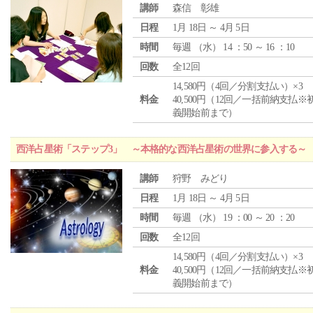
講師
森信 彰雄
日程
1月 18日 ～ 4月 5日
時間
毎週 （
水
） 14 ：50 ～ 16 ：10
回数
全12回
14,580円（4回／分割支払い）×3
料金
40,500円（12回／一括前納支払※
義開始前まで）
西洋占星術「ステップ3」 ～本格的な西洋占星術の世界に参入する～
講師
狩野 みどり
日程
1月 18日 ～ 4月 5日
時間
毎週 （
水
） 19 ：00 ～ 20 ：20
回数
全12回
14,580円（4回／分割支払い）×3
料金
40,500円（12回／一括前納支払※
義開始前まで）