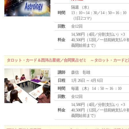
隔週 （
水
）
時間
13：10～14：30／14：50～16：10
（1日2コマ）
回数
全12回
14,580円（4回／分割支払い）×3
料金
40,500円（12回／一括前納支払※
義開始前まで）
タロット・カード＆西洋占星術／合同実占ゼミ ～タロット・カードと
講師
森信 彰雄
日程
1月 26日 ～ 4月 6日
時間
毎週 （
木
） 14 ：50 ～ 16 ：10
回数
全12回
14,580円（4回／分割支払い）×3
料金
40,500円（12回／一括前納支払※
義開始前まで）