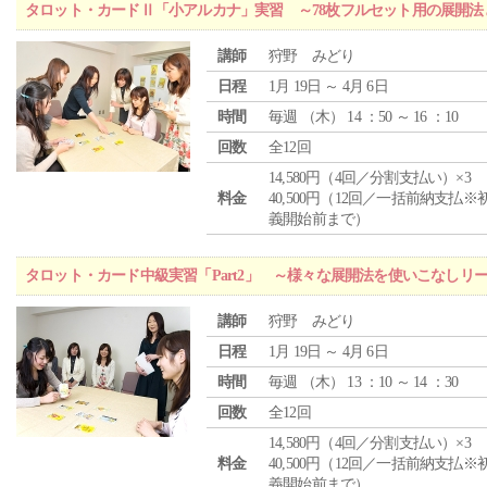
タロット・カードⅡ「小アルカナ」実習 ～78枚フルセット用の展開
講師
狩野 みどり
日程
1月 19日 ～ 4月 6日
時間
毎週 （
木
） 14 ：50 ～ 16 ：10
回数
全12回
14,580円（4回／分割支払い）×3
料金
40,500円（12回／一括前納支払※
義開始前まで）
タロット・カード中級実習「Part2」 ～様々な展開法を使いこなしリ
講師
狩野 みどり
日程
1月 19日 ～ 4月 6日
時間
毎週 （
木
） 13 ：10 ～ 14 ：30
回数
全12回
14,580円（4回／分割支払い）×3
料金
40,500円（12回／一括前納支払※
義開始前まで）