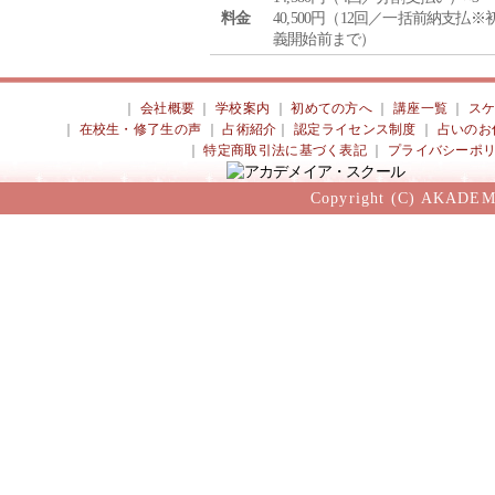
料金
40,500円（12回／一括前納支払※
義開始前まで）
｜
会社概要
｜
学校案内
｜
初めての方へ
｜
講座一覧
｜
ス
｜
在校生・修了生の声
｜
占術紹介
｜
認定ライセンス制度
｜
占いのお
｜
特定商取引法に基づく表記
｜
プライバシーポ
Copyright (C) AKADEM