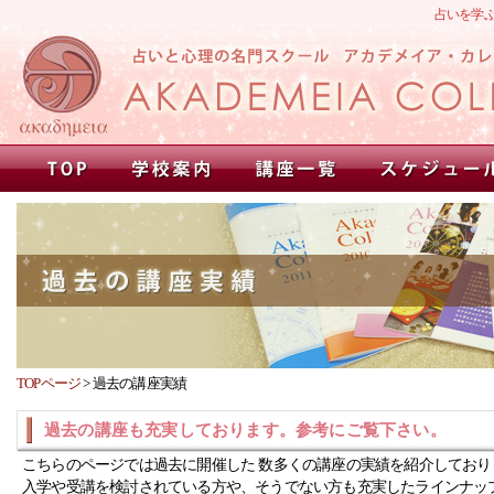
占いを学
TOPページ
>
過去の講座実績
過去の講座も充実しております。参考にご覧下さい。
こちらのページでは過去に開催した 数多くの講座の実績を紹介しており
入学や受講を検討されている方や、そうでない方も充実したラインナッ