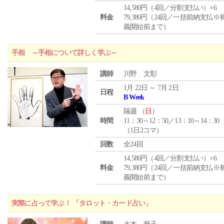
14,580円（4回／分割支払い）×6
料金
79,380円（24回／一括前納支払※
義開始前まで）
手相 ～手相について詳しく学ぶ～
講師
川野 文彰
1月 22日 ～ 7月 2日
日程
B Week
隔週 （
日
）
時間
11：30～12：50／13：10～14：30
（1日2コマ）
回数
全24回
14,580円（4回／分割支払い）×6
料金
79,380円（24回／一括前納支払※
義開始前まで）
実際に占って学ぶ！ 「タロット・カード占い」