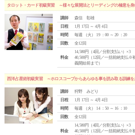
タロット・カード初級実習 ～様々な展開法とリーディングの極意を身
講師
森信 彰雄
日程
1月 17日 ～ 4月 4日
時間
毎週 （
火
） 19 ：00 ～ 20 ：20
回数
全12回
14,580円（4回／分割支払い）×3
料金
40,500円（12回／一括前納支払※
義開始前まで）
西洋占星術初級実習 ～ホロスコープからあらゆる事を読み取る訓練を
講師
狩野 みどり
日程
1月 17日 ～ 4月 4日
時間
毎週 （
火
） 14 ：50 ～ 16 ：10
回数
全12回
14,580円（4回／分割支払い）×3
料金
40,500円（12回／一括前納支払※