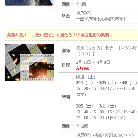
回数
全1回
10,760円
料金
一般10,760円/入学者9,680円
紫微斗数Ⅰ ～恐いほどよく当たる！中国占星術の奥義～
赤見（あかみ）淑子 【マダム呼
講師
（ココ）】
2月 11日 ～ 4月 8日
日程
A Week
隔週 （
土
）
2/11（土）・3/25（土）・4/8（土
15：20～16：40／17：00～18：20
コマ）
時間
2/25（土）・3/11（土）
13：40～15：00／15：20～16：40
17：00～18：20（1日3コマ）
回数
全12回
14,580円（4回／分割支払い）×3