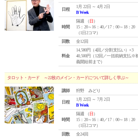
1月 22日 ～ 4月 2日
日程
B Week
隔週 （
日
）
時間
15：20～16：40／17：00～18：20
（1日2コマ）
回数
全12回
14,580円（4回／分割支払い）×3
料金
40,500円（12回／一括前納支払※
義開始前まで）
タロット・カード ～22枚のメイン・カードについて詳しく学ぶ～
講師
狩野 みどり
1月 22日 ～ 7月 2日
日程
B Week
隔週 （
日
）
時間
15：20～16：40／17：00～18：20
（1日2コマ）
回数
全24回