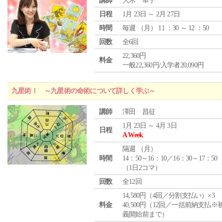
講師
大木 華子
日程
1月 23日 ～ 2月 27日
時間
毎週 （
月
） 11 ：30 ～ 12 ：50
回数
全6回
22,360円
料金
一般22,360円/入学者20,090円
九星術Ⅰ ～九星術の命術について詳しく学ぶ～
講師
澤田 昌征
1月 23日 ～ 4月 3日
日程
A Week
隔週 （
月
）
時間
14：50～16：10／16：30～17：50
（1日2コマ）
回数
全12回
14,580円（4回／分割支払い）×3
料金
40,500円（12回／一括前納支払※
義開始前まで）