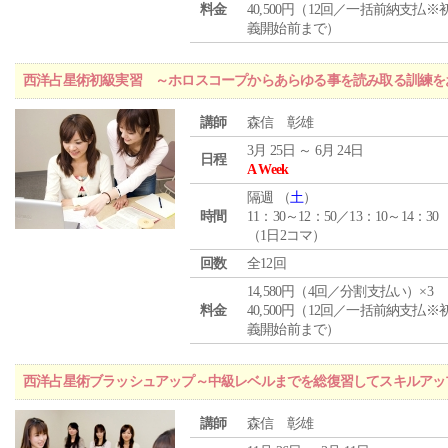
料金
40,500円（12回／一括前納支払※
義開始前まで）
西洋占星術初級実習 ～ホロスコープからあらゆる事を読み取る訓練を
講師
森信 彰雄
3月 25日 ～ 6月 24日
日程
A Week
隔週 （
土
）
時間
11：30～12：50／13：10～14：30
（1日2コマ）
回数
全12回
14,580円（4回／分割支払い）×3
料金
40,500円（12回／一括前納支払※
義開始前まで）
西洋占星術ブラッシュアップ～中級レベルまでを総復習してスキルアッ
講師
森信 彰雄