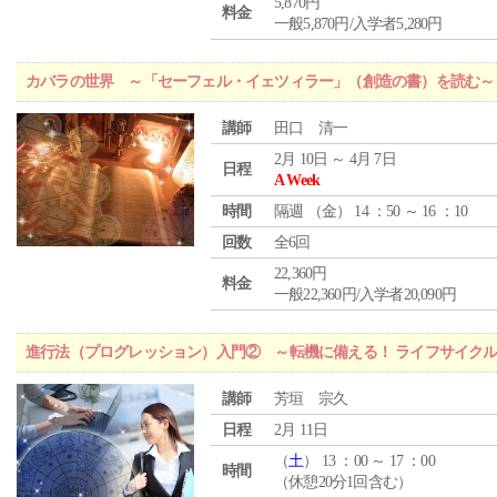
5,870円
料金
一般5,870円/入学者5,280円
カバラの世界 ～「セーフェル・イェツィラー」（創造の書）を読む～
講師
田口 清一
2月 10日 ～ 4月 7日
日程
A Week
時間
隔週 （
金
） 14 ：50 ～ 16 ：10
回数
全6回
22,360円
料金
一般22,360円/入学者20,090円
進行法（プログレッション）入門② ～転機に備える！ ライフサイク
講師
芳垣 宗久
日程
2月 11日
（
土
） 13 ：00 ～ 17 ：00
時間
（休憩20分1回含む）