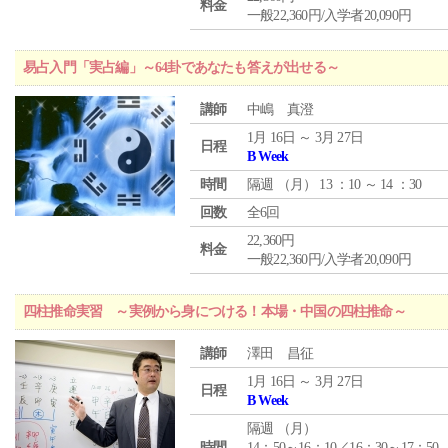
料金
一般22,360円/入学者20,090円
易占入門「実占編」～64卦であなたも答えが出せる～
講師
中嶋 真澄
1月 16日 ～ 3月 27日
日程
B Week
時間
隔週 （
月
） 13 ：10 ～ 14 ：30
回数
全6回
22,360円
料金
一般22,360円/入学者20,090円
四柱推命実習 ～実例から身につける！本場・中国の四柱推命～
講師
澤田 昌征
1月 16日 ～ 3月 27日
日程
B Week
隔週 （
月
）
時間
14：50～16：10／16：30～17：50