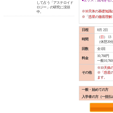
●エリス：混沌をも
して占う「アステロイド
ロジー」の研究に没頭
※10天体の基礎知
中。
※「惑星の徹底理解 
日程
8月 2日
（
日
） 13 
時間
（休憩20
回数
全1回
10,760円
料金
一般10,76
※10天
その他
※「惑星の
ます。
一般・始めての方
入学者の方（一括払