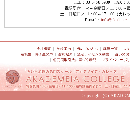
TEL：03-5468-5939 FAX：03-
電話受付：火～金曜日／11：00～
土・日曜日／11：00～17：00（カ
E-mail：
info@akademeia.
｜
会社概要
｜
学校案内
｜
初めての方へ
｜
講座一覧
｜
ス
｜
在校生・修了生の声
｜
占術紹介
｜
認定ライセンス制度
｜
占いのお
｜
特定商取引法に基づく表記
｜
プライバシーポ
Copyright (C) AKADEM