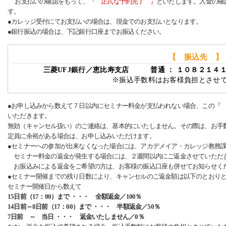
お支払いの確認をもって、
『 正式な予約完了 』
といたします。入金の確
す。
●カレッジ受付にてお支払いの場合は、現金でのお支払いとなります。
●銀行振込の場合は、下記銀行口座までお振込ください。
【 振込先 】
三菱UFJ銀行／恵比寿支店 普通 ： １０８２１４
※振込手数料はお客様負担とさせ
●お申し込みから数えて７日以内にセミナー料金が支払われない場合、この『
いただきます。
無効（キャンセル扱い）のご連絡は、基本的にいたしません。その際は、お手
定員に余裕がある場合は、お申し込みいただけます。
●セミナーへの参加が出来なくなった場合には、アカデメイア・カレッジ教務
セミナー料金の返金が発生する場合には、２週間以内にご返金させていただ
お振込みによる返金をご希望の方は、お客様の振込口座も併せてお知らせく
●セミナー開催までの残り日数により、キャンセルのご返金額は以下のとおり
セミナー開催日から数えて
15日前（17：00）まで ・・・ 全額返金／100％
14日前～8日前（17：00）まで ・・・ 半額返金／50％
7日前 ～ 当日 ・・・ 返金いたしません／0％