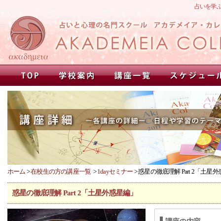
占いを学
ホーム
>
在校生の方の講座一覧
>
1dayセミナー
> 惑星の徹底理解 Part 2「土星
惑星の徹底理解 Part 2「土星外惑星編」