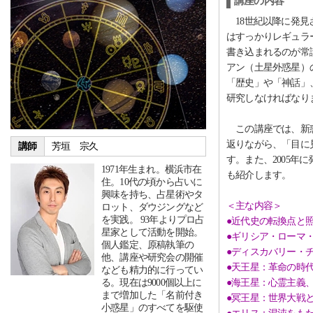
講座の内容
18世紀以降に発見
はすっかりレギュラ
書き込まれるのが常
アン（土星外惑星）
「歴史」や「神話」
研究しなければなり
この講座では、新惑
返りながら、「目に
講師
芳垣 宗久
す。また、2005年
1971年生まれ。横浜市在
も紹介します。
住。10代の頃から占いに
興味を持ち、占星術やタ
＜主な内容＞
ロット、ダウジングなど
を実践。 93年よりプロ占
●近代史の転換点と
星家として活動を開始。
●ギリシア・ローマ
個人鑑定、原稿執筆の
●ディスカバリー・
他、講座や研究会の開催
●天王星：革命の時
なども精力的に行ってい
る。現在は9000個以上に
●海王星：心霊主義
まで増加した「名前付き
●冥王星：世界大戦
小惑星」のすべてを駆使