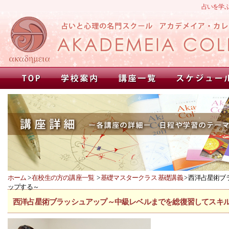
占いを学
ホーム
>
在校生の方の講座一覧
>
基礎マスタークラス 基礎講義
> 西洋占星術
ップする～
西洋占星術ブラッシュアップ～中級レベルまでを総復習してスキ