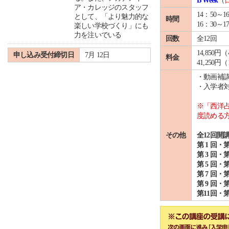
B Week
（
ア・カレッジのスタッフ
14：50～1
として、「より魅力的な
時間
16：30～
楽しい学校づくり」にも
力を注いでいる
回数
全12回
14,850
申し込み受付締切日
7月 12日
料金
41,25
・動画補
・入学者
※「西洋
度読める
その他
全12回開
第 1 回・第
第 3 回・第
第 5 回・第
第 7 回・第
第 9 回・
第11回・第