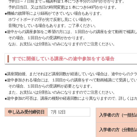
予約日～７日前まで→補講料金１本につき半分の320円がかかります。
予約日当日、又は当日の時間変更は１本につき640円かかります。
●機械の故障等により録画ができていない場合もあります。
ホワイトボードの字が光で反射し見にくい場合や、
音飛びをしている場合もあります。ご了承ください。
●途中からの講座参加をご希望の方には、１回目からの講座を全て動画で補講
その場合、１回目からの受講料がかかります。
なお、お支払いは分割払いのみになりますのでご注意ください。
すでに開催している講座への途中参加をする場合
●講座開始後、まだそれほど講座回数が経過していない場合は、途中からのク
●途中参加される場合には、１回目からの講座をすべて動画補講にて受講して
その場合、１回目からの受講料が必要となります。
また、お支払いは分割払いのみになりますのでご注意ください。
●途中参加の可否は、講座の種類や経過回数により異なりますので、詳しくは
申し込み受付締切日
7月 12日
入学者の方（一括払
入学者の方（分割払