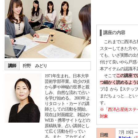
講座の内容
これまでに西洋占星
スターしてきた方や
ても、いざ実際の出
付けて良いやら戸惑
講師
狩野 みどり
本アイテムの認識不
そこで
この講座で
1971年生まれ。日本大学
芸術学部卒業。幼少の頃
つ細かく読めるよう
から夢や神秘の世界と親
プ1】から【ステッ
しみ、自然な流れで占い
まだちょっと…とい
を学び始める。 2003年よ
す。
りタロット・カードの講
師としての活動を開始。
※「西洋占星術ステ
現在は対面鑑定、雑誌や
対象
WEB・携帯サイトなどの
原稿執筆、占い講師とし
て広く活動を行ってい
7月 19日 ～
日程
る。また、アカデメイ