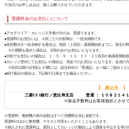
※当日のお申し込みは、固くお断りさせていただきます。
受講料金のお支払いについて
●アカデメイア・カレッジ入学者の方のみ、受講できます。
●受講料のお支払いは、４回ごとの分割制か、一括全納制です。
●全回数分を一括全納する場合は、初回（１回目）講座開始前までに、規定の
その期限を過ぎた場合は、分割のみのお支払いとなります。
●分割でお支払いの場合は、１・５・９・１３・１７・２１回目の各講座開始
●カレッジ受付にてお支払いの場合は、現金でのお支払いとなります。会員の
５回目以降の分割払いの際には、該当科目の『受講証』も一緒にご提出くだ
●銀行振込の場合は、下記銀行口座までお振込ください。
【 振込先 】
三菱UFJ銀行／恵比寿支店 普通 ： １０８２１４
※振込手数料はお客様負担とさせ
※受講料、教材費の表示金額はすべて消費税を含む金額です。
受講料のほかに教材費、テキスト代等をいただくこともあります。
※納入された受講料は、原則としてカレッジの都合により講座を中止する等の