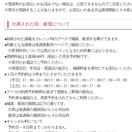
※受講料のお支払いがお済みでない場合は、入室できませんのでご注意くださ
※受付が混雑することがありますので、お支払いのある方は講座開始１０分前
欠席された回・復習について
●録画された講義をカレッジ内のブースで補講、復習する事ができます。
●対象となる講座は各講座案内ページでご確認ください。
※実習科目については実占がメインとなるため対象にはなりません。
●視聴料金は１講座640円（税込）の完全予約制です。
※受付かお電話でご予約ください。
※視聴当日、学生証・受講証の提示と、補講料金を受付にてお支払いくださ
●１日の予約枠は２枠までとさせていただきます。
［平日］11：00～13：00/13：00～15：00/15：00～17：00/17：00～19：00
［土日］11：00～13：00/13：00～15：00/15：00～17：00
●ブースの利用予約時間を過ぎて視聴をご希望の場合は、
予約表を確認の上、再度予約を入れてからご利用ください。
●補講、復習の期限は以下の通りです。
欠席は各講座の最終回から１か月以内
復習は各講座の最終回から３か月以内
●キャンセル料について
予約日～８日前まで→かかりません。