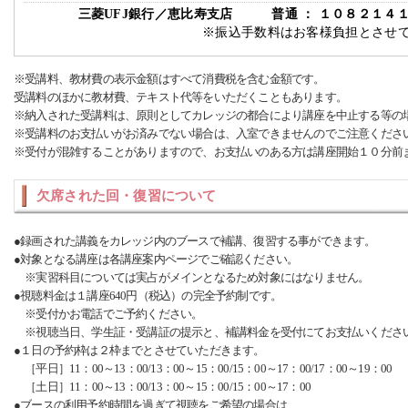
三菱UFJ銀行／恵比寿支店 普通 ： １０８２１４
※振込手数料はお客様負担とさせ
※受講料、教材費の表示金額はすべて消費税を含む金額です。
受講料のほかに教材費、テキスト代等をいただくこともあります。
※納入された受講料は、原則としてカレッジの都合により講座を中止する等の
※受講料のお支払いがお済みでない場合は、入室できませんのでご注意くださ
※受付が混雑することがありますので、お支払いのある方は講座開始１０分前
欠席された回・復習について
●録画された講義をカレッジ内のブースで補講、復習する事ができます。
●対象となる講座は各講座案内ページでご確認ください。
※実習科目については実占がメインとなるため対象にはなりません。
●視聴料金は１講座640円（税込）の完全予約制です。
※受付かお電話でご予約ください。
※視聴当日、学生証・受講証の提示と、補講料金を受付にてお支払いくださ
●１日の予約枠は２枠までとさせていただきます。
［平日］11：00～13：00/13：00～15：00/15：00～17：00/17：00～19：00
［土日］11：00～13：00/13：00～15：00/15：00～17：00
●ブースの利用予約時間を過ぎて視聴をご希望の場合は、