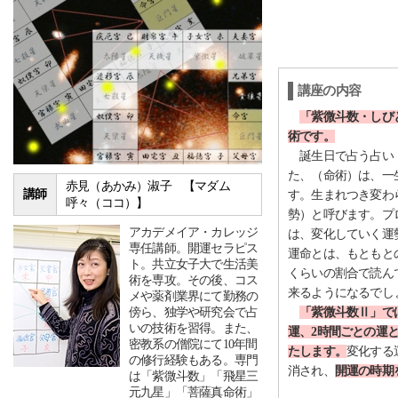
講座の内容
「紫微斗数・しび
術です。
誕生日で占う占い（
た、（命術）は、一
赤見（あかみ）淑子 【マダム
講師
す。生まれつき変わ
呼々（ココ）】
勢）と呼びます。プ
アカデメイア・カレッジ
は、変化していく運
専任講師。開運セラピス
運命とは、もともと
ト。共立女子大で生活美
くらいの割合で読ん
術を専攻。その後、コス
来るようになるでし
メや薬剤業界にて勤務の
傍ら、独学や研究会で占
「紫微斗数Ⅱ」で
いの技術を習得。また、
運、2時間ごとの運
密教系の僧院にて10年間
たします。
変化する
の修行経験もある。専門
消され、
開運の時期
は「紫微斗数」「飛星三
元九星」「菩薩真命術」