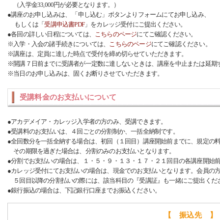
（入学金33,000円が必要となります。）
●講座のお申し込みは、 「申し込む」ボタンよりフォームにてお申し込み、
もしくは「
受講申込書PDF
」をカレッジ受付にご提出ください。
●各回の詳しい日程については、
こちらのページ
にてご確認ください。
※入学・入会の諸手続きについては、
こちらのページ
にてご確認ください。
※講座は、定員に達した時点で受付を締め切らせていただきます。
※開講７日前までに受講者が一定数に達しないときは、講座を中止または延期
※当日のお申し込みは、固くお断りさせていただきます。
受講料金のお支払いについて
●アカデメイア・カレッジ入学者の方のみ、受講できます。
●受講料のお支払いは、４回ごとの分割制か、一括全納制です。
●全回数分を一括全納する場合は、初回（１回目）講座開始前までに、規定の
その期限を過ぎた場合は、分割のみのお支払いとなります。
●分割でお支払いの場合は、１・５・９・１３・１７・２１回目の各講座開始
●カレッジ受付にてお支払いの場合は、現金でのお支払いとなります。会員の
５回目以降の分割払いの際には、該当科目の『受講証』も一緒にご提出くだ
●銀行振込の場合は、下記銀行口座までお振込ください。
【 振込先 】