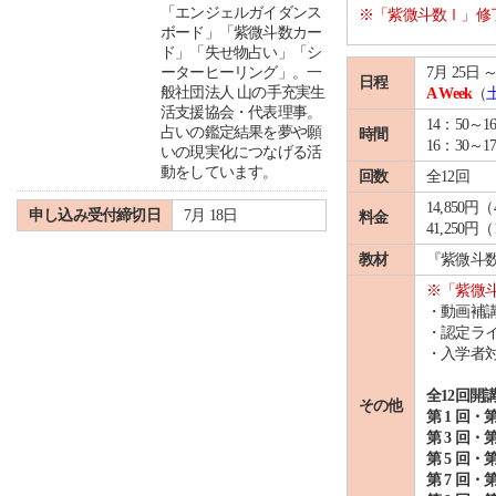
「エンジェルガイダンス
※「紫微斗数Ⅰ」修
ボード」「紫微斗数カー
ド」「失せ物占い」「シ
ーターヒーリング」。一
7月 25日 ～
日程
般社団法人 山の手充実生
A Week
（
活支援協会・代表理事。
14：50～1
占いの鑑定結果を夢や願
時間
16：30～
いの現実化につなげる活
動をしています。
回数
全12回
14,850
申し込み受付締切日
7月 18日
料金
41,25
教材
『紫微斗数
※「紫微
・動画補
・認定ラ
・入学者
全12回開
その他
第 1 回・第
第 3 回・第
第 5 回・第
第 7 回・第