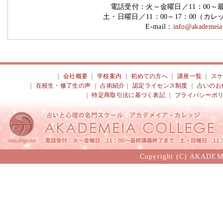
電話受付：火～金曜日／11：00～
土・日曜日／11：00～17：00（カ
E-mail：
info@akademeia.
｜
会社概要
｜
学校案内
｜
初めての方へ
｜
講座一覧
｜
ス
｜
在校生・修了生の声
｜
占術紹介
｜
認定ライセンス制度
｜
占いのお
｜
特定商取引法に基づく表記
｜
プライバシーポ
Copyright (C) AKADEM