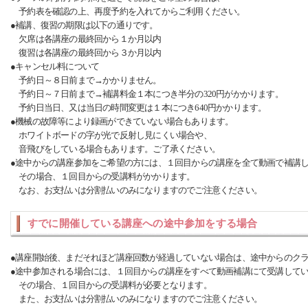
予約表を確認の上、再度予約を入れてからご利用ください。
●補講、復習の期限は以下の通りです。
欠席は各講座の最終回から１か月以内
復習は各講座の最終回から３か月以内
●キャンセル料について
予約日～８日前まで→かかりません。
予約日～７日前まで→補講料金１本につき半分の320円がかかります。
予約日当日、又は当日の時間変更は１本につき640円かかります。
●機械の故障等により録画ができていない場合もあります。
ホワイトボードの字が光で反射し見にくい場合や、
音飛びをしている場合もあります。ご了承ください。
●途中からの講座参加をご希望の方には、１回目からの講座を全て動画で補講
その場合、１回目からの受講料がかかります。
なお、お支払いは分割払いのみになりますのでご注意ください。
すでに開催している講座への途中参加をする場合
●講座開始後、まだそれほど講座回数が経過していない場合は、途中からのク
●途中参加される場合には、１回目からの講座をすべて動画補講にて受講して
その場合、１回目からの受講料が必要となります。
また、お支払いは分割払いのみになりますのでご注意ください。