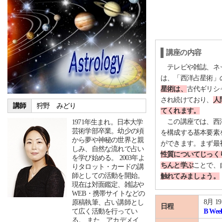
講座の内容
テレビや雑誌、ネッ
は、「西洋占星術」
星術は、
古代ギリシ
され続けており、
人
講師
狩野 みどり
てくれます。
この講座では、西洋
1971年生まれ。日本大学
芸術学部卒業。幼少の頃
を構成する基本要素
から夢や神秘の世界と親
ができます。まず最
しみ、自然な流れで占い
性質についてじっく
を学び始める。 2003年よ
ちんと学ぶ
ことで、
りタロット・カードの講
師としての活動を開始。
触れてみましょう。
現在は対面鑑定、雑誌や
WEB・携帯サイトなどの
8月 1
原稿執筆、占い講師とし
日程
て広く活動を行ってい
B Wee
る。 また、アカデメイ