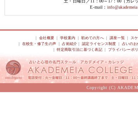
土・日曜日／11：00～17：00（カ
E-mail：
info@akademeia.
｜
会社概要
｜
学校案内
｜
初めての方へ
｜
講座一覧
｜
ス
｜
在校生・修了生の声
｜
占術紹介
｜
認定ライセンス制度
｜
占いのお
｜
特定商取引法に基づく表記
｜
プライバシーポ
Copyright (C) AKADEM