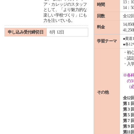
13：1
ア・カレッジのスタッフ
時間
14：
として、「より魅力的な
楽しい学校づくり」にも
回数
全12
力を注いでいる。
14,
料金
41,
申し込み受付締切日
8月 12日
●黄道
学習テーマ
●各1
・初
・認
・入
※各
の3/
（必要
その他
全12
第 1 
第 3 
第 5 
第 7 
第 9 
第11