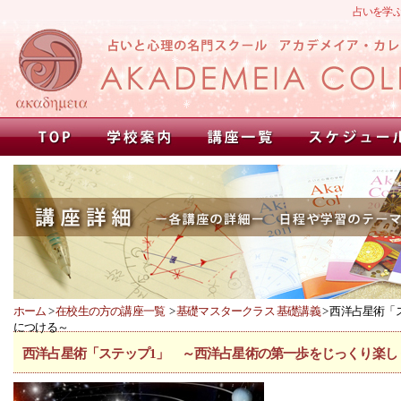
占いを学
ホーム
>
在校生の方の講座一覧
>
基礎マスタークラス 基礎講義
> 西洋占星術
につける～
西洋占星術「ステップ1」 ～西洋占星術の第一歩をじっくり楽し