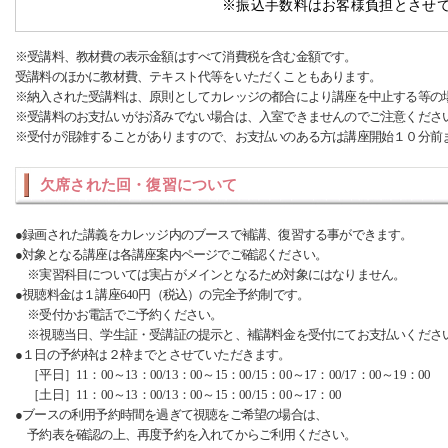
※振込手数料はお客様負担とさせ
※受講料、教材費の表示金額はすべて消費税を含む金額です。
受講料のほかに教材費、テキスト代等をいただくこともあります。
※納入された受講料は、原則としてカレッジの都合により講座を中止する等の
※受講料のお支払いがお済みでない場合は、入室できませんのでご注意くださ
※受付が混雑することがありますので、お支払いのある方は講座開始１０分前
欠席された回・復習について
●録画された講義をカレッジ内のブースで補講、復習する事ができます。
●対象となる講座は各講座案内ページでご確認ください。
※実習科目については実占がメインとなるため対象にはなりません。
●視聴料金は１講座640円（税込）の完全予約制です。
※受付かお電話でご予約ください。
※視聴当日、学生証・受講証の提示と、補講料金を受付にてお支払いくださ
●１日の予約枠は２枠までとさせていただきます。
［平日］11：00～13：00/13：00～15：00/15：00～17：00/17：00～19：00
［土日］11：00～13：00/13：00～15：00/15：00～17：00
●ブースの利用予約時間を過ぎて視聴をご希望の場合は、
予約表を確認の上、再度予約を入れてからご利用ください。