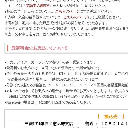
もしくは「
受講申込書PDF
」をカレッジ受付にご提出ください。
●各回の詳しい日程については、
こちらのページ
にてご確認ください。
※入学・入会の諸手続きについては、
こちらのページ
にてご確認ください。
※講座は、定員に達した時点で受付を締め切らせていただきます。
※開講７日前までに受講者が一定数に達しないときは、講座を中止または延期
※当日のお申し込みは、固くお断りさせていただきます。
受講料金のお支払いについて
●アカデメイア・カレッジ入学者の方のみ、受講できます。
●受講料のお支払いは、４回ごとの分割制か、一括全納制です。
●全回数分を一括全納する場合は、初回（１回目）講座開始前までに、規定の
その期限を過ぎた場合は、分割のみのお支払いとなります。
●分割でお支払いの場合は、１・５・９・１３・１７・２１回目の各講座開始
●カレッジ受付にてお支払いの場合は、現金でのお支払いとなります。会員の
５回目以降の分割払いの際には、該当科目の『受講証』も一緒にご提出くだ
●銀行振込の場合は、下記銀行口座までお振込ください。
【 振込先 】
三菱UFJ銀行／恵比寿支店 普通 ： １０８２１４