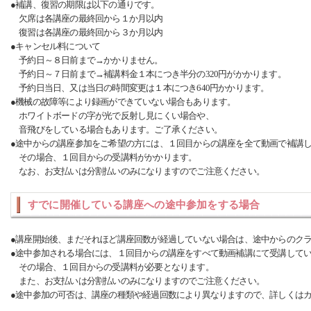
●補講、復習の期限は以下の通りです。
欠席は各講座の最終回から１か月以内
復習は各講座の最終回から３か月以内
●キャンセル料について
予約日～８日前まで→かかりません。
予約日～７日前まで→補講料金１本につき半分の320円がかかります。
予約日当日、又は当日の時間変更は１本につき640円かかります。
●機械の故障等により録画ができていない場合もあります。
ホワイトボードの字が光で反射し見にくい場合や、
音飛びをしている場合もあります。ご了承ください。
●途中からの講座参加をご希望の方には、１回目からの講座を全て動画で補講
その場合、１回目からの受講料がかかります。
なお、お支払いは分割払いのみになりますのでご注意ください。
すでに開催している講座への途中参加をする場合
●講座開始後、まだそれほど講座回数が経過していない場合は、途中からのク
●途中参加される場合には、１回目からの講座をすべて動画補講にて受講して
その場合、１回目からの受講料が必要となります。
また、お支払いは分割払いのみになりますのでご注意ください。
●途中参加の可否は、講座の種類や経過回数により異なりますので、詳しくは