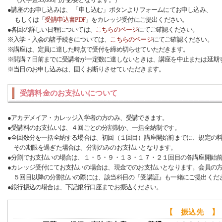
●講座のお申し込みは、 「申し込む」ボタンよりフォームにてお申し込み、
もしくは「
受講申込書PDF
」をカレッジ受付にご提出ください。
●各回の詳しい日程については、
こちらのページ
にてご確認ください。
※入学・入会の諸手続きについては、
こちらのページ
にてご確認ください。
※講座は、定員に達した時点で受付を締め切らせていただきます。
※開講７日前までに受講者が一定数に達しないときは、講座を中止または延期
※当日のお申し込みは、固くお断りさせていただきます。
受講料金のお支払いについて
●アカデメイア・カレッジ入学者の方のみ、受講できます。
●受講料のお支払いは、４回ごとの分割制か、一括全納制です。
●全回数分を一括全納する場合は、初回（１回目）講座開始前までに、規定の
その期限を過ぎた場合は、分割のみのお支払いとなります。
●分割でお支払いの場合は、１・５・９・１３・１７・２１回目の各講座開始
●カレッジ受付にてお支払いの場合は、現金でのお支払いとなります。会員の
５回目以降の分割払いの際には、該当科目の『受講証』も一緒にご提出くだ
●銀行振込の場合は、下記銀行口座までお振込ください。
【 振込先 】