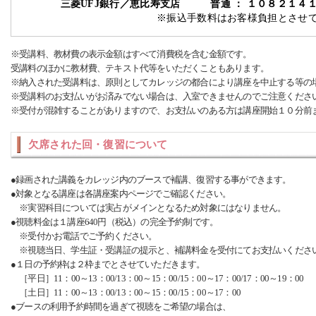
三菱UFJ銀行／恵比寿支店 普通 ： １０８２１４
※振込手数料はお客様負担とさせ
※受講料、教材費の表示金額はすべて消費税を含む金額です。
受講料のほかに教材費、テキスト代等をいただくこともあります。
※納入された受講料は、原則としてカレッジの都合により講座を中止する等の
※受講料のお支払いがお済みでない場合は、入室できませんのでご注意くださ
※受付が混雑することがありますので、お支払いのある方は講座開始１０分前
欠席された回・復習について
●録画された講義をカレッジ内のブースで補講、復習する事ができます。
●対象となる講座は各講座案内ページでご確認ください。
※実習科目については実占がメインとなるため対象にはなりません。
●視聴料金は１講座640円（税込）の完全予約制です。
※受付かお電話でご予約ください。
※視聴当日、学生証・受講証の提示と、補講料金を受付にてお支払いくださ
●１日の予約枠は２枠までとさせていただきます。
［平日］11：00～13：00/13：00～15：00/15：00～17：00/17：00～19：00
［土日］11：00～13：00/13：00～15：00/15：00～17：00
●ブースの利用予約時間を過ぎて視聴をご希望の場合は、