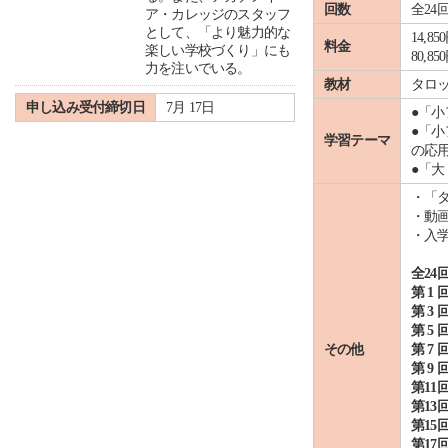
回数
全24
ア・カレッジのスタッフ
として、「より魅力的な
14,
料金
楽しい学校づくり」にも
80,
力を注いでいる。
教材
タロ
申し込み受付締切日
7月 17日
●「
●「
学習テーマ
の応
●「
・「
・動
・入
全24
第 1 
第 3 
第 5 
その他
第 7 
第 9 
第11
第13
第15
第17