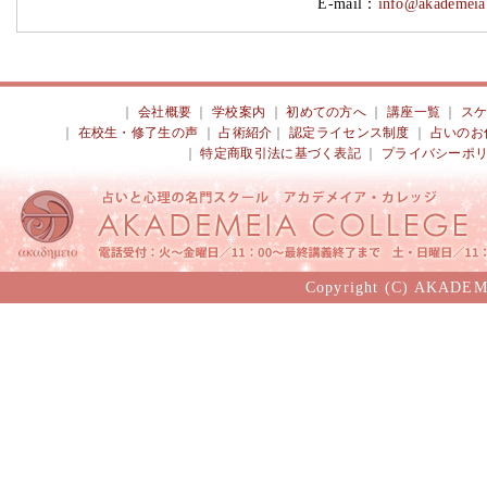
E-mail：
info@akademeia.
｜
会社概要
｜
学校案内
｜
初めての方へ
｜
講座一覧
｜
ス
｜
在校生・修了生の声
｜
占術紹介
｜
認定ライセンス制度
｜
占いのお
｜
特定商取引法に基づく表記
｜
プライバシーポ
Copyright (C) AKADEM