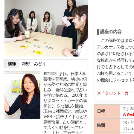
講座の内容
この講座ではタロッ
アルカナ」56枚に
の多さに幻惑される
な観点から整理して
講師
狩野 みどり
けでも占卜としての
78枚を用いること
1971年生まれ。日本大学
芸術学部卒業。幼少の頃
の機会にフルセット
から夢や神秘の世界と親
しみ、自然な流れで占い
※「タロット・カー
を学び始める。 2003年よ
りタロット・カードの講
師としての活動を開始。
7月 2
現在は対面鑑定、雑誌や
日程
A Wee
WEB・携帯サイトなどの
原稿執筆、占い講師とし
13：1
時間
て広く活動を行ってい
14：
る。また、アカデメイ