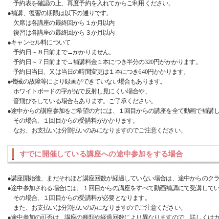
予約表を確認の上、再度予約を入れてからご利用ください。
●補講、復習の期限は以下の通りです。
欠席は各講座の最終回から１か月以内
復習は各講座の最終回から３か月以内
●キャンセル料について
予約日～８日前まで→かかりません。
予約日～７日前まで→補講料金１本につき半分の320円がかかります。
予約日当日、又は当日の時間変更は１本につき640円かかります。
●機械の故障等により録画ができていない場合もあります。
ホワイトボードの字が光で反射し見にくい場合や、
音飛びをしている場合もあります。ご了承ください。
●途中からの講座参加をご希望の方には、１回目からの講座を全て動画で補講
その場合、１回目からの受講料がかかります。
なお、お支払いは分割払いのみになりますのでご注意ください。
すでに開催している講座への途中参加をする場合
●講座開始後、まだそれほど講座回数が経過していない場合は、途中からのク
●途中参加される場合には、１回目からの講座をすべて動画補講にて受講して
その場合、１回目からの受講料が必要となります。
また、お支払いは分割払いのみになりますのでご注意ください。
●途中参加の可否は、講座の種類や経過回数により異なりますので、詳しくは