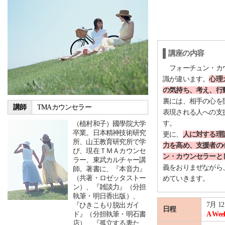
講座の内容
フォーチュン・カウ
識が違います。
心理
の気持ち、考え、行
裏には、相手の心を
講師
TMAカウンセラー
表現される人への支
す。
（植村和子）國學院大学
卒業。日本精神技術研究
更に、
人に対する理
所、山王教育研究所で学
力を高め、支援者の
び、現在ＴＭＡカウンセ
ン・カウンセラーと
ラー、東武カルチャー講
義をおりまぜながら
師。著書に、『本音力』
（共著・ロゼッタストー
めていきます。
ン）、『雑談力』（分担
執筆・明日香出版）、
7月 1
『ひきこもり脱出ガイ
日程
ド』（分担執筆・明石書
A Wee
店）、『孤立する妻た