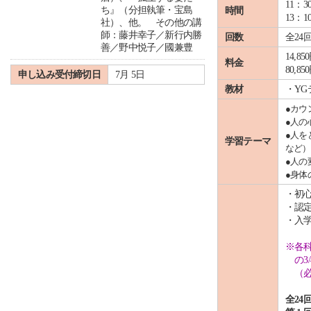
11：3
ち』（分担執筆・宝島
時間
13：
社）、他。 その他の講
師：藤井幸子／新行内勝
回数
全24
善／野中悦子／國兼豊
14,
料金
80,
申し込み受付締切日
7月 5日
教材
・YG
●カウ
●人の
●人を
学習テーマ
など）
●人の
●身体
・初
・認
・入
※各
の3/
（必要
全24