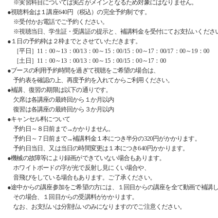
※実習科目については実占がメインとなるため対象にはなりません。
●視聴料金は１講座640円（税込）の完全予約制です。
※受付かお電話でご予約ください。
※視聴当日、学生証・受講証の提示と、補講料金を受付にてお支払いくださ
●１日の予約枠は２枠までとさせていただきます。
［平日］11：00～13：00/13：00～15：00/15：00～17：00/17：00～19：00
［土日］11：00～13：00/13：00～15：00/15：00～17：00
●ブースの利用予約時間を過ぎて視聴をご希望の場合は、
予約表を確認の上、再度予約を入れてからご利用ください。
●補講、復習の期限は以下の通りです。
欠席は各講座の最終回から１か月以内
復習は各講座の最終回から３か月以内
●キャンセル料について
予約日～８日前まで→かかりません。
予約日～７日前まで→補講料金１本につき半分の320円がかかります。
予約日当日、又は当日の時間変更は１本につき640円かかります。
●機械の故障等により録画ができていない場合もあります。
ホワイトボードの字が光で反射し見にくい場合や、
音飛びをしている場合もあります。ご了承ください。
●途中からの講座参加をご希望の方には、１回目からの講座を全て動画で補講
その場合、１回目からの受講料がかかります。
なお、お支払いは分割払いのみになりますのでご注意ください。