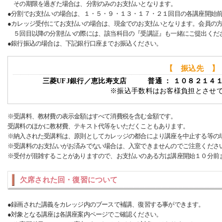
その期限を過ぎた場合は、分割のみのお支払いとなります。
●分割でお支払いの場合は、１・５・９・１３・１７・２１回目の各講座開始
●カレッジ受付にてお支払いの場合は、現金でのお支払いとなります。会員の
５回目以降の分割払いの際には、該当科目の『受講証』も一緒にご提出くだ
●銀行振込の場合は、下記銀行口座までお振込ください。
【 振込先 】
三菱UFJ銀行／恵比寿支店 普通 ： １０８２１４
※振込手数料はお客様負担とさせ
※受講料、教材費の表示金額はすべて消費税を含む金額です。
受講料のほかに教材費、テキスト代等をいただくこともあります。
※納入された受講料は、原則としてカレッジの都合により講座を中止する等の
※受講料のお支払いがお済みでない場合は、入室できませんのでご注意くださ
※受付が混雑することがありますので、お支払いのある方は講座開始１０分前
欠席された回・復習について
●録画された講義をカレッジ内のブースで補講、復習する事ができます。
●対象となる講座は各講座案内ページでご確認ください。