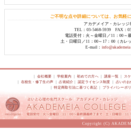
ご不明な点や詳細については、お気軽
アカデメイア・カレッジ
TEL：03-5468-5939 FAX：03-
電話受付：火～金曜日／11：00～
土・日曜日／11：00～17：00（カ
E-mail：
info@akademeia.
｜
会社概要
｜
学校案内
｜
初めての方へ
｜
講座一覧
｜
ス
｜
在校生・修了生の声
｜
占術紹介
｜
認定ライセンス制度
｜
占いのお
｜
特定商取引法に基づく表記
｜
プライバシーポ
Copyright (C) AKADEM