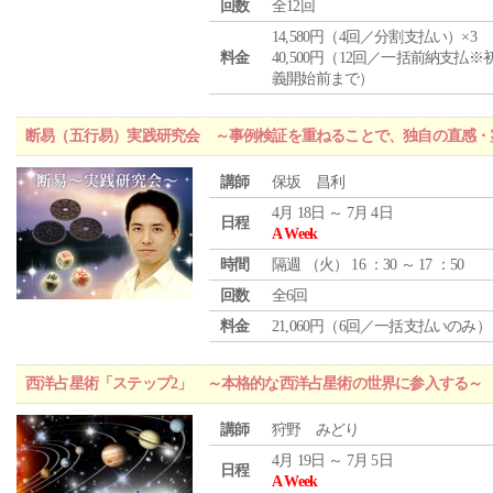
回数
全12回
14,580円（4回／分割支払い）×3
料金
40,500円（12回／一括前納支払※
義開始前まで）
断易（五行易）実践研究会 ～事例検証を重ねることで、独自の直感・
講師
保坂 昌利
4月 18日 ～ 7月 4日
日程
A Week
時間
隔週 （
火
） 16 ：30 ～ 17 ：50
回数
全6回
料金
21,060円（6回／一括支払いのみ）
西洋占星術「ステップ2」 ～本格的な西洋占星術の世界に参入する～
講師
狩野 みどり
4月 19日 ～ 7月 5日
日程
A Week