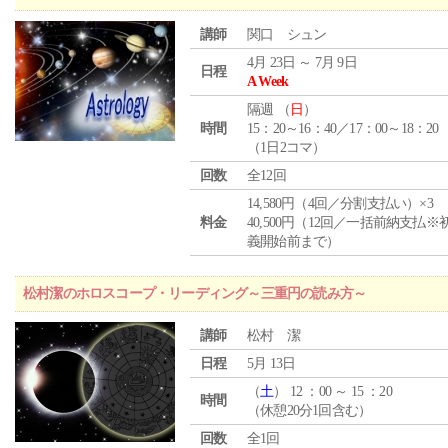
講師
関口 シュン
4月 23日 ～ 7月 9日
日程
A Week
隔週 （
日
）
時間
15：20～16：40／17：00～18：20
（1日2コマ）
回数
全12回
14,580円（4回／分割支払い）×3
料金
40,500円（12回／一括前納支払※
義開始前まで）
松村潔のホロスコープ・リーディング～三重円の読み方～
講師
松村 潔
日程
5月 13日
（
土
） 12 ：00 ～ 15 ：20
時間
（休憩20分1回含む）
回数
全1回