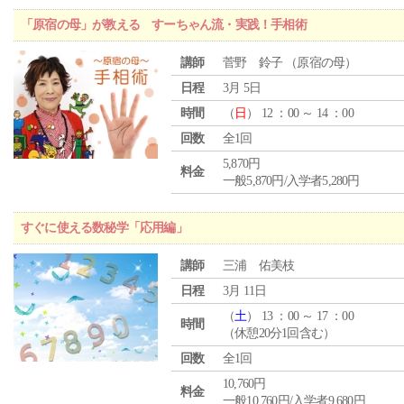
「原宿の母」が教える すーちゃん流・実践！手相術
講師
菅野 鈴子 （原宿の母）
日程
3月 5日
時間
（
日
） 12 ：00 ～ 14 ：00
回数
全1回
5,870円
料金
一般5,870円/入学者5,280円
すぐに使える数秘学「応用編」
講師
三浦 佑美枝
日程
3月 11日
（
土
） 13 ：00 ～ 17 ：00
時間
（休憩20分1回含む）
回数
全1回
10,760円
料金
一般10,760円/入学者9,680円