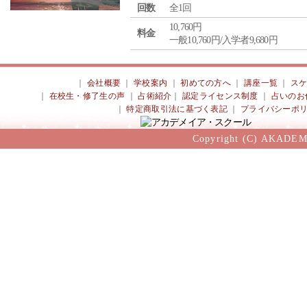
回数
全1回
10,760円
料金
一般10,760円/入学者9,680円
｜
会社概要
｜
学校案内
｜
初めての方へ
｜
講座一覧
｜
ス
｜
在校生・修了生の声
｜
占術紹介
｜
認定ライセンス制度
｜
占いのお
｜
特定商取引法に基づく表記
｜
プライバシーポ
Copyright (C) AKADEM