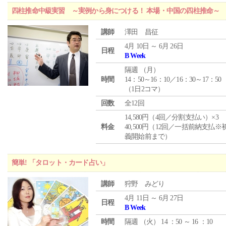
四柱推命中級実習 ～実例から身につける！ 本場・中国の四柱推命～
講師
澤田 昌征
4月 10日 ～ 6月 26日
日程
B Week
隔週 （
月
）
時間
14：50～16：10／16：30～17：50
（1日2コマ）
回数
全12回
14,580円（4回／分割支払い）×3
料金
40,500円（12回／一括前納支払※
義開始前まで）
簡単! 「タロット・カード占い」
講師
狩野 みどり
4月 11日 ～ 6月 27日
日程
B Week
時間
隔週 （
火
） 14 ：50 ～ 16 ：10