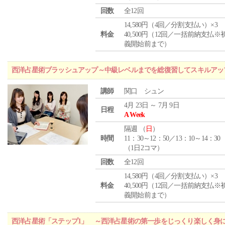
回数
全12回
14,580円（4回／分割支払い）×3
料金
40,500円（12回／一括前納支払※
義開始前まで）
西洋占星術ブラッシュアップ～中級レベルまでを総復習してスキルアッ
講師
関口 シュン
4月 23日 ～ 7月 9日
日程
A Week
隔週 （
日
）
時間
11：30～12：50／13：10～14：30
（1日2コマ）
回数
全12回
14,580円（4回／分割支払い）×3
料金
40,500円（12回／一括前納支払※
義開始前まで）
西洋占星術「ステップ1」 ～西洋占星術の第一歩をじっくり楽しく身