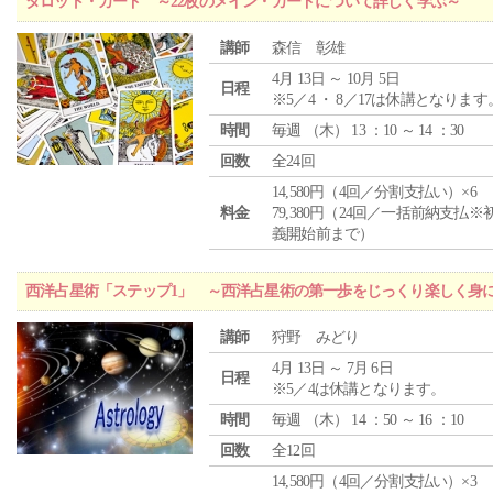
タロット・カード ～22枚のメイン・カードについて詳しく学ぶ～
講師
森信 彰雄
4月 13日 ～ 10月 5日
日程
※5／4 ・ 8／17は休講となります
時間
毎週 （
木
） 13 ：10 ～ 14 ：30
回数
全24回
14,580円（4回／分割支払い）×6
料金
79,380円（24回／一括前納支払※
義開始前まで）
西洋占星術「ステップ1」 ～西洋占星術の第一歩をじっくり楽しく身
講師
狩野 みどり
4月 13日 ～ 7月 6日
日程
※5／4は休講となります。
時間
毎週 （
木
） 14 ：50 ～ 16 ：10
回数
全12回
14,580円（4回／分割支払い）×3