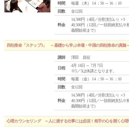
時間
毎週 （
木
） 14 ：50 ～ 16 ：10
回数
全12回
14,580円（4回／分割支払い）×3
料金
40,500円（12回／一括前納支払※
義開始前まで）
四柱推命「ステップ3」 ～基礎から学ぶ本場・中国の四柱推命の真髄
講師
澤田 昌征
4月 14日 ～ 7月 7日
日程
※5／5は休講となります。
時間
毎週 （
金
） 14 ：50 ～ 16 ：10
回数
全12回
14,580円（4回／分割支払い）×3
料金
40,500円（12回／一括前納支払※
義開始前まで）
心理カウンセリング ～人に接する仕事には必須！相手の心を開く心理