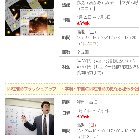
赤見（あかみ）淑子 【マダム呼
講師
（ココ）】
4月 22日 ～ 7月 8日
日程
A Week
隔週 （
土
）
時間
15：20～16：40／17：00～18：20
（1日2コマ）
回数
全12回
14,580円（4回／分割支払い）×3
料金
40,500円（12回／一括前納支払※
義開始前まで）
四柱推命ブラッシュアップ ～本場・中国の四柱推命の更なる秘伝を公
講師
澤田 昌征
4月 23日 ～ 7月 9日
日程
A Week
隔週 （
日
）
時間
15：20～16：40／17：00～18：20
（1日2コマ）