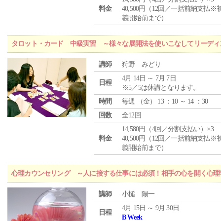
料金
40,500円（12回／一括前納支払※
義開始前まで）
タロット・カード 中級実習 ～様々な展開法を使いこなしてリーディ
講師
狩野 みどり
4月 14日 ～ 7月 7日
日程
※5／5は休講となります。
時間
毎週 （
金
） 13 ：10 ～ 14 ：30
回数
全12回
14,580円（4回／分割支払い）×3
料金
40,500円（12回／一括前納支払※
義開始前まで）
心理カウンセリング ～人に接する仕事には必須！相手の心を開く心理
講師
小槌 陽一
4月 15日 ～ 9月 30日
日程
B Week