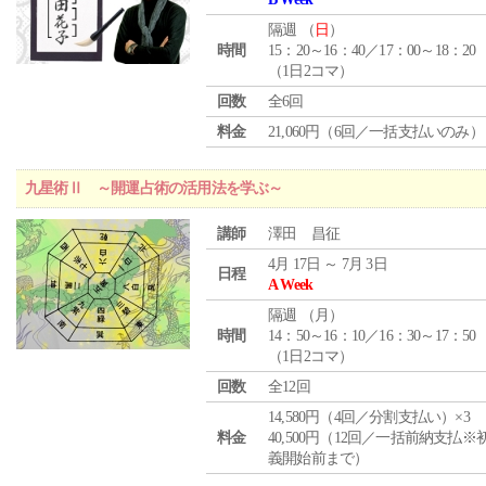
隔週 （
日
）
時間
15：20～16：40／17：00～18：20
（1日2コマ）
回数
全6回
料金
21,060円（6回／一括支払いのみ）
九星術Ⅱ ～開運占術の活用法を学ぶ～
講師
澤田 昌征
4月 17日 ～ 7月 3日
日程
A Week
隔週 （
月
）
時間
14：50～16：10／16：30～17：50
（1日2コマ）
回数
全12回
14,580円（4回／分割支払い）×3
料金
40,500円（12回／一括前納支払※
義開始前まで）