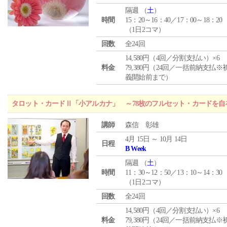
隔週 （
土
）
時間
15：20～16：40／17：00～18：20
（1日2コマ）
回数
全24回
14,580円（4回／分割支払い）×6
料金
79,380円（24回／一括前納支払※
義開始前まで）
タロット・カードⅡ「小アルカナ」 ～78枚のフルセット・カードを自
講師
森信 彰雄
4月 15日 ～ 10月 14日
日程
B Week
隔週 （
土
）
時間
11：30～12：50／13：10～14：30
（1日2コマ）
回数
全24回
14,580円（4回／分割支払い）×6
料金
79,380円（24回／一括前納支払※