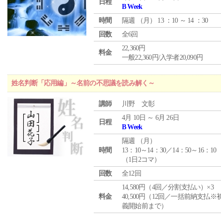
日程
B Week
時間
隔週 （
月
） 13 ：10 ～ 14 ：30
回数
全6回
22,360円
料金
一般22,360円/入学者20,090円
姓名判断「応用編」～名前の不思議を読み解く～
講師
川野 文彰
4月 10日 ～ 6月 26日
日程
B Week
隔週 （
月
）
時間
13：10～14：30／14：50～16：10
（1日2コマ）
回数
全12回
14,580円（4回／分割支払い）×3
料金
40,500円（12回／一括前納支払※
義開始前まで）