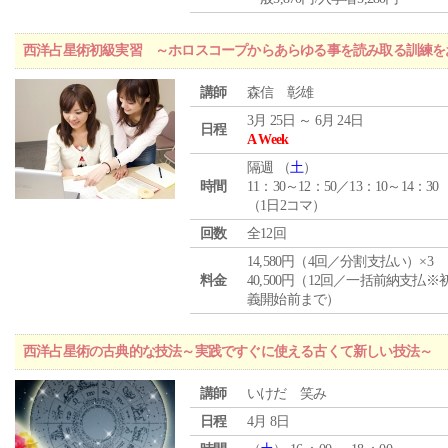
西洋占星術初級実習 ～ホロスコープからあらゆる事を読み取る訓練を
講師
森信 彰雄
3月 25日 ～ 6月 24日
日程
A Week
隔週 （
土
）
時間
11：30～12：50／13：10～14：30
（1日2コマ）
回数
全12回
14,580円（4回／分割支払い）×3
料金
40,500円（12回／一括前納支払※
義開始前まで）
西洋占星術の古典的な技法～実践ですぐに使える古くて新しい技法～
講師
いけだ 笑み
日程
4月 8日