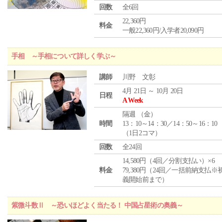
回数
全6回
22,360円
料金
一般22,360円/入学者20,090円
手相 ～手相について詳しく学ぶ～
講師
川野 文彰
4月 21日 ～ 10月 20日
日程
A Week
隔週 （
金
）
時間
13：10～14：30／14：50～16：10
（1日2コマ）
回数
全24回
14,580円（4回／分割支払い）×6
料金
79,380円（24回／一括前納支払※
義開始前まで）
紫微斗数Ⅱ ～恐いほどよく当たる！ 中国占星術の奥義～