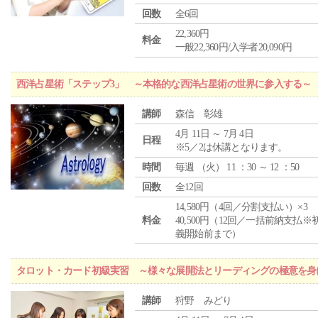
回数
全6回
22,360円
料金
一般22,360円/入学者20,090円
西洋占星術「ステップ3」 ～本格的な西洋占星術の世界に参入する～
講師
森信 彰雄
4月 11日 ～ 7月 4日
日程
※5／2は休講となります。
時間
毎週 （
火
） 11 ：30 ～ 12 ：50
回数
全12回
14,580円（4回／分割支払い）×3
料金
40,500円（12回／一括前納支払※
義開始前まで）
タロット・カード初級実習 ～様々な展開法とリーディングの極意を身
講師
狩野 みどり