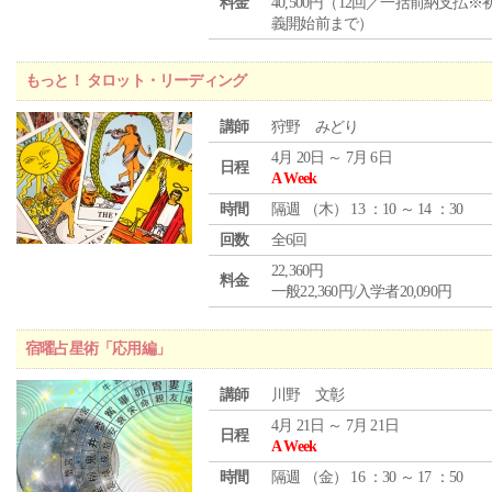
料金
40,500円（12回／一括前納支払※
義開始前まで）
もっと！ タロット・リーディング
講師
狩野 みどり
4月 20日 ～ 7月 6日
日程
A Week
時間
隔週 （
木
） 13 ：10 ～ 14 ：30
回数
全6回
22,360円
料金
一般22,360円/入学者20,090円
宿曜占星術「応用編」
講師
川野 文彰
4月 21日 ～ 7月 21日
日程
A Week
時間
隔週 （
金
） 16 ：30 ～ 17 ：50