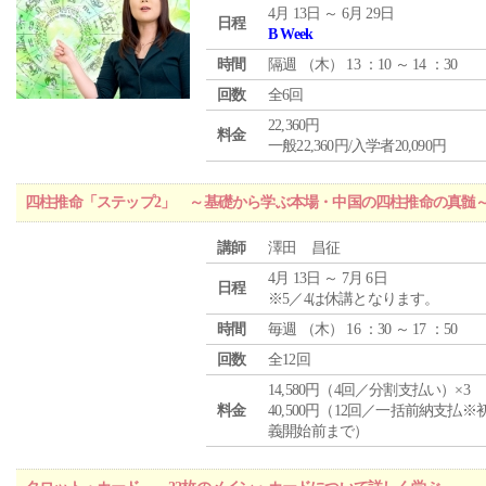
4月 13日 ～ 6月 29日
日程
B Week
時間
隔週 （
木
） 13 ：10 ～ 14 ：30
回数
全6回
22,360円
料金
一般22,360円/入学者20,090円
四柱推命「ステップ2」 ～基礎から学ぶ本場・中国の四柱推命の真髄
講師
澤田 昌征
4月 13日 ～ 7月 6日
日程
※5／4は休講となります。
時間
毎週 （
木
） 16 ：30 ～ 17 ：50
回数
全12回
14,580円（4回／分割支払い）×3
料金
40,500円（12回／一括前納支払※
義開始前まで）