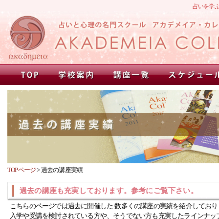
占いを学
TOPページ
>
過去の講座実績
過去の講座も充実しております。参考にご覧下さい。
こちらのページでは過去に開催した 数多くの講座の実績を紹介しており
入学や受講を検討されている方や、そうでない方も充実したラインナッ