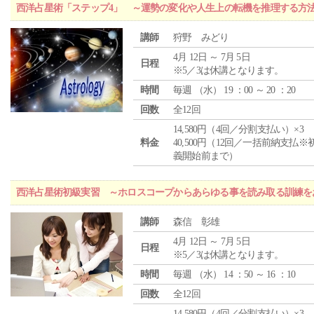
西洋占星術「ステップ4」 ～運勢の変化や人生上の転機を推理する方
講師
狩野 みどり
4月 12日 ～ 7月 5日
日程
※5／3は休講となります。
時間
毎週 （
水
） 19 ：00 ～ 20 ：20
回数
全12回
14,580円（4回／分割支払い）×3
料金
40,500円（12回／一括前納支払※
義開始前まで）
西洋占星術初級実習 ～ホロスコープからあらゆる事を読み取る訓練を
講師
森信 彰雄
4月 12日 ～ 7月 5日
日程
※5／3は休講となります。
時間
毎週 （
水
） 14 ：50 ～ 16 ：10
回数
全12回
14,580円（4回／分割支払い）×3