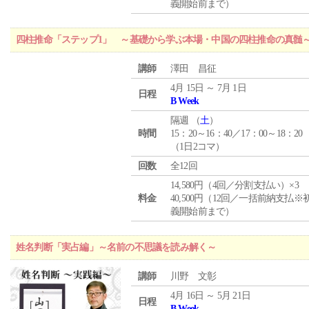
義開始前まで）
四柱推命「ステップ1」 ～基礎から学ぶ本場・中国の四柱推命の真髄
講師
澤田 昌征
4月 15日 ～ 7月 1日
日程
B Week
隔週 （
土
）
時間
15：20～16：40／17：00～18：20
（1日2コマ）
回数
全12回
14,580円（4回／分割支払い）×3
料金
40,500円（12回／一括前納支払※
義開始前まで）
姓名判断「実占編」～名前の不思議を読み解く～
講師
川野 文彰
4月 16日 ～ 5月 21日
日程
B Week