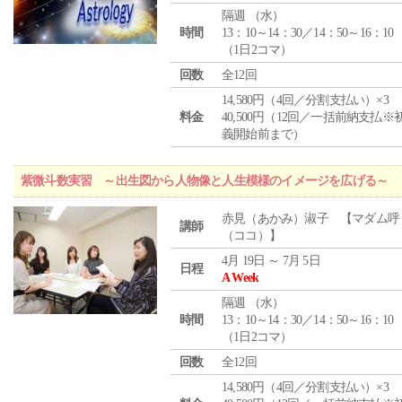
隔週 （
水
）
時間
13：10～14：30／14：50～16：10
（1日2コマ）
回数
全12回
14,580円（4回／分割支払い）×3
料金
40,500円（12回／一括前納支払※
義開始前まで）
紫微斗数実習 ～出生図から人物像と人生模様のイメージを広げる～
赤見（あかみ）淑子 【マダム呼
講師
（ココ）】
4月 19日 ～ 7月 5日
日程
A Week
隔週 （
水
）
時間
13：10～14：30／14：50～16：10
（1日2コマ）
回数
全12回
14,580円（4回／分割支払い）×3