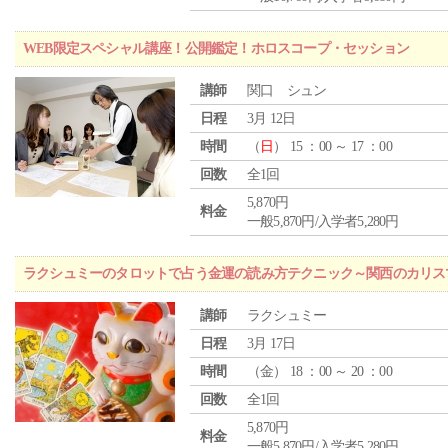
WEB限定スペシャル講座！公開鑑定！ホロスコープ・セッション
講師
関口 シュン
日程
3月 12日
時間
（
日
） 15 ：00 ～ 17 ：00
回数
全1回
5,870円
料金
一般5,870円/入学者5,280円
ラクシュミーのタロットで占う金運の読み方テクニック～関西のカリス
講師
ラクシュミー
日程
3月 17日
時間
（
金
） 18 ：00 ～ 20 ：00
回数
全1回
5,870円
料金
一般5,870円/入学者5,280円