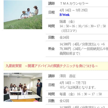
講師
ＴＭＡカウンセラー
4月 14日 ～ 9月 29日
日程
B Week
隔週 （
金
）
時間
14：50～16：10／16：30～17：50
（1日2コマ）
回数
全24回
14,580円（4回／分割支払い）×6
料金
79,380円（24回／一括前納支払※
義開始前まで）
九星術実習 ～開運アドバイスの実践テクニックを身につける～
講師
澤田 昌征
4月 14日 ～ 7月 7日
日程
※5／5は休講となります。
時間
毎週 （
金
） 16 ：30 ～ 17 ：50
回数
全12回
14,580円（4回／分割支払い）×3