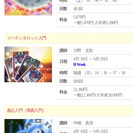
時間
（
土
） 16 ：00 ～ 18 ：00
回数
全1回
5,870円
料金
一般5,870円/入学者5,280円
イーチンタロット入門
講師
川野 文彰
4月 10日 ～ 6月 26日
日程
B Week
時間
隔週 （
月
） 16 ：30 ～ 17 ：50
回数
全6回
22,360円
料金
一般22,360円/入学者20,090円
易占入門（周易入門）
講師
中嶋 真澄
4月 10日 ～ 6月 26日