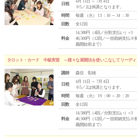
4月 11日 ～ 7月 4日
日程
※5／2は休講となります。
時間
毎週 （
火
） 13 ：10 ～ 14 ：30
回数
全12回
14,580円（4回／分割支払い）×3
料金
40,500円（12回／一括前納支払※
義開始前まで）
タロット・カード 中級実習 ～様々な展開法を使いこなしてリーディ
講師
森信 彰雄
4月 11日 ～ 7月 4日
日程
※5／2は休講となります。
時間
毎週 （
火
） 19 ：00 ～ 20 ：20
回数
全12回
14,580円（4回／分割支払い）×3
料金
40,500円（12回／一括前納支払※
義開始前まで）