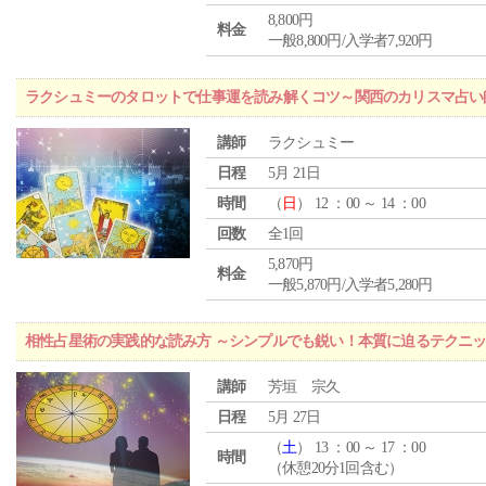
8,800円
料金
一般8,800円/入学者7,920円
ラクシュミーのタロットで仕事運を読み解くコツ～関西のカリスマ占い
講師
ラクシュミー
日程
5月 21日
時間
（
日
） 12 ：00 ～ 14 ：00
回数
全1回
5,870円
料金
一般5,870円/入学者5,280円
相性占星術の実践的な読み方 ～シンプルでも鋭い！本質に迫るテクニ
講師
芳垣 宗久
日程
5月 27日
（
土
） 13 ：00 ～ 17 ：00
時間
（休憩20分1回含む）