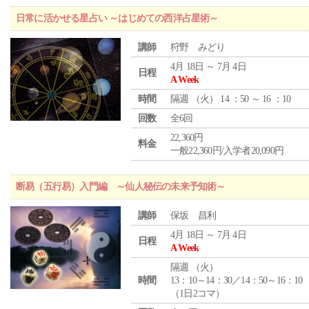
日常に活かせる星占い ～はじめての西洋占星術～
講師
狩野 みどり
4月 18日 ～ 7月 4日
日程
A Week
時間
隔週 （
火
） 14 ：50 ～ 16 ：10
回数
全6回
22,360円
料金
一般22,360円/入学者20,090円
断易（五行易）入門編 ～仙人秘伝の未来予知術～
講師
保坂 昌利
4月 18日 ～ 7月 4日
日程
A Week
隔週 （
火
）
時間
13：10～14：30／14：50～16：10
（1日2コマ）