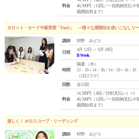
料金
40,500円（12回／一括前納支払※
義開始前まで）
タロット・カード中級実習「Part2」 ～様々な展開法を使いこなしリ
講師
狩野 みどり
4月 12日 ～ 6月 28日
日程
B Week
隔週 （
水
）
時間
13：10～14：30／14：50～16：10
（1日2コマ）
回数
全12回
14,580円（4回／分割支払い）×3
料金
40,500円（12回／一括前納支払※
義開始前まで）
楽しく！ ホロスコープ・リーディング
講師
狩野 みどり