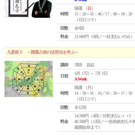
隔週 （
日
）
時間
15：20～16：40／17：00～18：20
（1日2コマ）
回数
全6回
料金
21,060円（6回／一括支払いのみ）
九星術Ⅱ ～開運占術の活用法を学ぶ～
講師
澤田 昌征
4月 17日 ～ 7月 3日
日程
A Week
隔週 （
月
）
時間
14：50～16：10／16：30～17：50
（1日2コマ）
回数
全12回
14,580円（4回／分割支払い）×3
料金
40,500円（12回／一括前納支払※
義開始前まで）