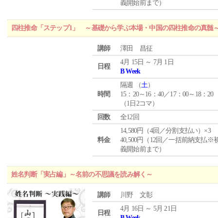
義開始前まで）
四柱推命「ステップ1」 ～基礎から学ぶ本場・中国の四柱推命の真髄
講師
澤田 昌征
4月 15日 ～ 7月 1日
日程
B Week
隔週 （
土
）
時間
15：20～16：40／17：00～18：20
（1日2コマ）
回数
全12回
14,580円（4回／分割支払い）×3
料金
40,500円（12回／一括前納支払※
義開始前まで）
姓名判断「実占編」～名前の不思議を読み解く～
講師
川野 文彰
4月 16日 ～ 5月 21日
日程
B Week