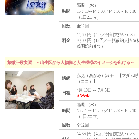
隔週 （
水
）
時間
13：10～14：30／14：50～16：10
（1日2コマ）
回数
全12回
14,580円（4回／分割支払い）×3
料金
40,500円（12回／一括前納支払※
義開始前まで）
紫微斗数実習 ～出生図から人物像と人生模様のイメージを広げる～
赤見（あかみ）淑子 【マダム呼
講師
（ココ）】
4月 19日 ～ 7月 5日
日程
A Week
隔週 （
水
）
時間
13：10～14：30／14：50～16：10
（1日2コマ）
回数
全12回
14,580円（4回／分割支払い）×3