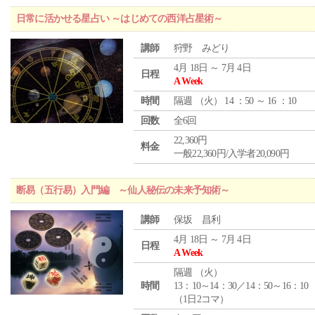
日常に活かせる星占い ～はじめての西洋占星術～
講師
狩野 みどり
4月 18日 ～ 7月 4日
日程
A Week
時間
隔週 （
火
） 14 ：50 ～ 16 ：10
回数
全6回
22,360円
料金
一般22,360円/入学者20,090円
断易（五行易）入門編 ～仙人秘伝の未来予知術～
講師
保坂 昌利
4月 18日 ～ 7月 4日
日程
A Week
隔週 （
火
）
時間
13：10～14：30／14：50～16：10
（1日2コマ）