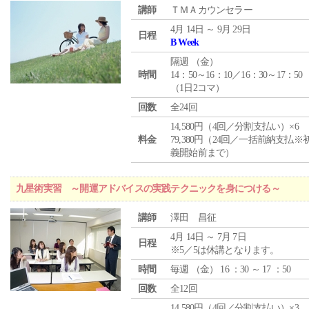
講師
ＴＭＡカウンセラー
4月 14日 ～ 9月 29日
日程
B Week
隔週 （
金
）
時間
14：50～16：10／16：30～17：50
（1日2コマ）
回数
全24回
14,580円（4回／分割支払い）×6
料金
79,380円（24回／一括前納支払※
義開始前まで）
九星術実習 ～開運アドバイスの実践テクニックを身につける～
講師
澤田 昌征
4月 14日 ～ 7月 7日
日程
※5／5は休講となります。
時間
毎週 （
金
） 16 ：30 ～ 17 ：50
回数
全12回
14,580円（4回／分割支払い）×3