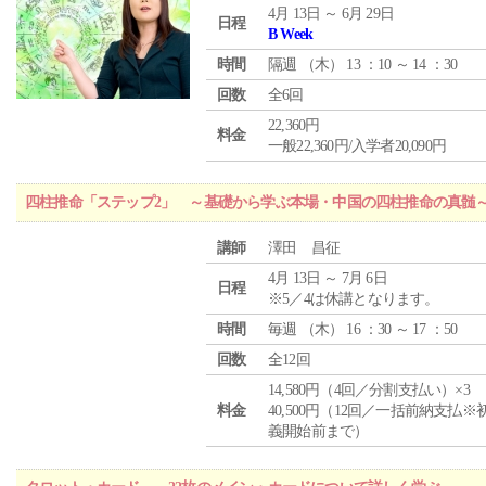
4月 13日 ～ 6月 29日
日程
B Week
時間
隔週 （
木
） 13 ：10 ～ 14 ：30
回数
全6回
22,360円
料金
一般22,360円/入学者20,090円
四柱推命「ステップ2」 ～基礎から学ぶ本場・中国の四柱推命の真髄
講師
澤田 昌征
4月 13日 ～ 7月 6日
日程
※5／4は休講となります。
時間
毎週 （
木
） 16 ：30 ～ 17 ：50
回数
全12回
14,580円（4回／分割支払い）×3
料金
40,500円（12回／一括前納支払※
義開始前まで）