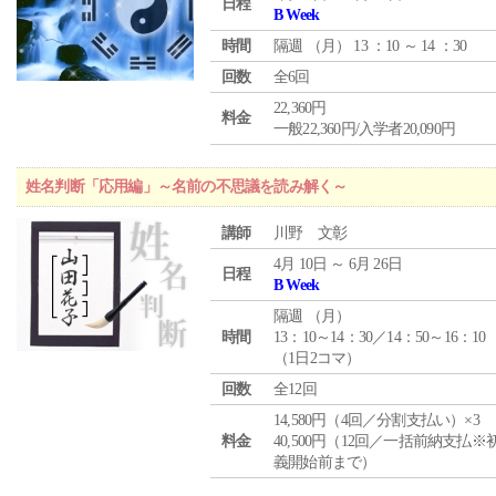
日程
B Week
時間
隔週 （
月
） 13 ：10 ～ 14 ：30
回数
全6回
22,360円
料金
一般22,360円/入学者20,090円
姓名判断「応用編」～名前の不思議を読み解く～
講師
川野 文彰
4月 10日 ～ 6月 26日
日程
B Week
隔週 （
月
）
時間
13：10～14：30／14：50～16：10
（1日2コマ）
回数
全12回
14,580円（4回／分割支払い）×3
料金
40,500円（12回／一括前納支払※
義開始前まで）