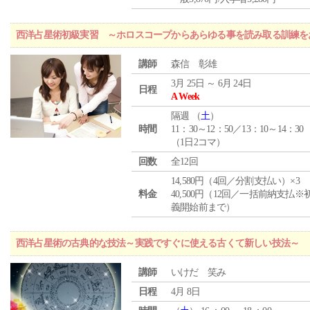
西洋占星術初級実習 ～ホロスコープからあらゆる事を読み取る訓練を
講師
森信 彰雄
3月 25日 ～ 6月 24日
日程
A Week
隔週 （
土
）
時間
11：30～12：50／13：10～14：30
（1日2コマ）
回数
全12回
14,580円（4回／分割支払い）×3
料金
40,500円（12回／一括前納支払※
義開始前まで）
西洋占星術の古典的な技法～実践ですぐに使える古くて新しい技法～
講師
いけだ 笑み
日程
4月 8日