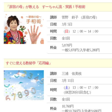
「原宿の母」が教える すーちゃん流・実践！手相術
講師
菅野 鈴子 （原宿の母）
日程
3月 5日
時間
（
日
） 12 ：00 ～ 14 ：00
回数
全1回
5,870円
料金
一般5,870円/入学者5,280円
すぐに使える数秘学「応用編」
講師
三浦 佑美枝
日程
3月 11日
（
土
） 13 ：00 ～ 17 ：00
時間
（休憩20分1回含む）
回数
全1回
10,760円
料金
一般10,760円/入学者9,680円