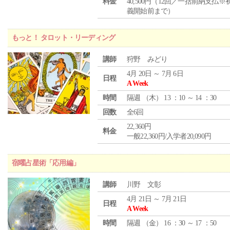
料金
40,500円（12回／一括前納支払※
義開始前まで）
もっと！ タロット・リーディング
講師
狩野 みどり
4月 20日 ～ 7月 6日
日程
A Week
時間
隔週 （
木
） 13 ：10 ～ 14 ：30
回数
全6回
22,360円
料金
一般22,360円/入学者20,090円
宿曜占星術「応用編」
講師
川野 文彰
4月 21日 ～ 7月 21日
日程
A Week
時間
隔週 （
金
） 16 ：30 ～ 17 ：50