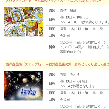
タロット・カード ～22枚のメイン・カードについて詳しく学ぶ～
講師
森信 彰雄
4月 13日 ～ 10月 5日
日程
※5／4 ・ 8／17は休講となります
時間
毎週 （
木
） 13 ：10 ～ 14 ：30
回数
全24回
14,580円（4回／分割支払い）×6
料金
79,380円（24回／一括前納支払※
義開始前まで）
西洋占星術「ステップ1」 ～西洋占星術の第一歩をじっくり楽しく身
講師
狩野 みどり
4月 13日 ～ 7月 6日
日程
※5／4は休講となります。
時間
毎週 （
木
） 14 ：50 ～ 16 ：10
回数
全12回
14,580円（4回／分割支払い）×3