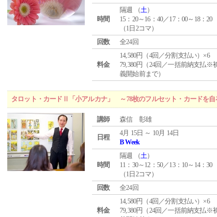
隔週 （
土
）
時間
15：20～16：40／17：00～18：20
（1日2コマ）
回数
全24回
14,580円（4回／分割支払い）×6
料金
79,380円（24回／一括前納支払※
義開始前まで）
タロット・カードⅡ「小アルカナ」 ～78枚のフルセット・カードを自
講師
森信 彰雄
4月 15日 ～ 10月 14日
日程
B Week
隔週 （
土
）
時間
11：30～12：50／13：10～14：30
（1日2コマ）
回数
全24回
14,580円（4回／分割支払い）×6
料金
79,380円（24回／一括前納支払※