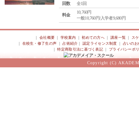
回数
全1回
10,760円
料金
一般10,760円/入学者9,680円
｜
会社概要
｜
学校案内
｜
初めての方へ
｜
講座一覧
｜
ス
｜
在校生・修了生の声
｜
占術紹介
｜
認定ライセンス制度
｜
占いのお
｜
特定商取引法に基づく表記
｜
プライバシーポ
Copyright (C) AKADEM