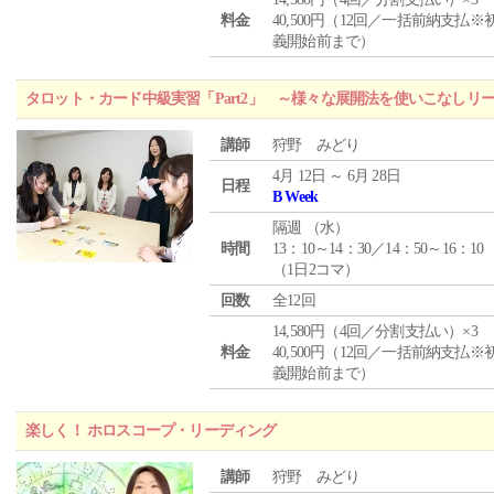
料金
40,500円（12回／一括前納支払※
義開始前まで）
タロット・カード中級実習「Part2」 ～様々な展開法を使いこなしリ
講師
狩野 みどり
4月 12日 ～ 6月 28日
日程
B Week
隔週 （
水
）
時間
13：10～14：30／14：50～16：10
（1日2コマ）
回数
全12回
14,580円（4回／分割支払い）×3
料金
40,500円（12回／一括前納支払※
義開始前まで）
楽しく！ ホロスコープ・リーディング
講師
狩野 みどり