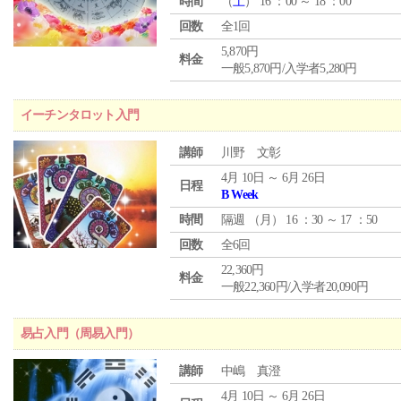
時間
（
土
） 16 ：00 ～ 18 ：00
回数
全1回
5,870円
料金
一般5,870円/入学者5,280円
イーチンタロット入門
講師
川野 文彰
4月 10日 ～ 6月 26日
日程
B Week
時間
隔週 （
月
） 16 ：30 ～ 17 ：50
回数
全6回
22,360円
料金
一般22,360円/入学者20,090円
易占入門（周易入門）
講師
中嶋 真澄
4月 10日 ～ 6月 26日