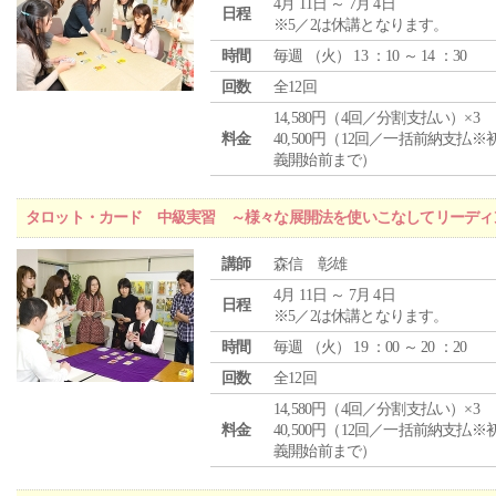
4月 11日 ～ 7月 4日
日程
※5／2は休講となります。
時間
毎週 （
火
） 13 ：10 ～ 14 ：30
回数
全12回
14,580円（4回／分割支払い）×3
料金
40,500円（12回／一括前納支払※
義開始前まで）
タロット・カード 中級実習 ～様々な展開法を使いこなしてリーディ
講師
森信 彰雄
4月 11日 ～ 7月 4日
日程
※5／2は休講となります。
時間
毎週 （
火
） 19 ：00 ～ 20 ：20
回数
全12回
14,580円（4回／分割支払い）×3
料金
40,500円（12回／一括前納支払※
義開始前まで）