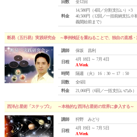
回数
全12回
14,580円（4回／分割支払い）×3
料金
40,500円（12回／一括前納支払※
義開始前まで）
断易（五行易）実践研究会 ～事例検証を重ねることで、独自の直感・
講師
保坂 昌利
4月 18日 ～ 7月 4日
日程
A Week
時間
隔週 （
火
） 16 ：30 ～ 17 ：50
回数
全6回
料金
21,060円（6回／一括支払いのみ）
西洋占星術「ステップ2」 ～本格的な西洋占星術の世界に参入する～
講師
狩野 みどり
4月 19日 ～ 7月 5日
日程
A Week