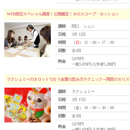
WEB限定スペシャル講座！公開鑑定！ホロスコープ・セッション
講師
関口 シュン
日程
3月 12日
時間
（
日
） 15 ：00 ～ 17 ：00
回数
全1回
5,870円
料金
一般5,870円/入学者5,280円
ラクシュミーのタロットで占う金運の読み方テクニック～関西のカリス
講師
ラクシュミー
日程
3月 17日
時間
（
金
） 18 ：00 ～ 20 ：00
回数
全1回
5,870円
料金
一般5,870円/入学者5,280円