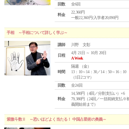
回数
全6回
22,360円
料金
一般22,360円/入学者20,090円
手相 ～手相について詳しく学ぶ～
講師
川野 文彰
4月 21日 ～ 10月 20日
日程
A Week
隔週 （
金
）
時間
13：10～14：30／14：50～16：10
（1日2コマ）
回数
全24回
14,580円（4回／分割支払い）×6
料金
79,380円（24回／一括前納支払※
義開始前まで）
紫微斗数Ⅱ ～恐いほどよく当たる！ 中国占星術の奥義～