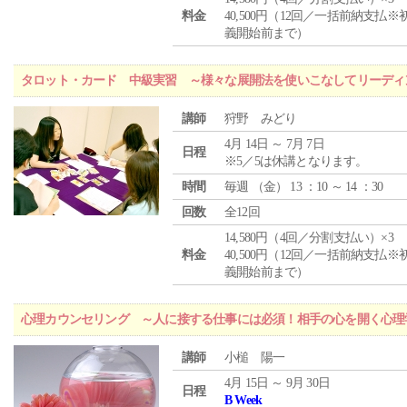
料金
40,500円（12回／一括前納支払※
義開始前まで）
タロット・カード 中級実習 ～様々な展開法を使いこなしてリーディ
講師
狩野 みどり
4月 14日 ～ 7月 7日
日程
※5／5は休講となります。
時間
毎週 （
金
） 13 ：10 ～ 14 ：30
回数
全12回
14,580円（4回／分割支払い）×3
料金
40,500円（12回／一括前納支払※
義開始前まで）
心理カウンセリング ～人に接する仕事には必須！相手の心を開く心理
講師
小槌 陽一
4月 15日 ～ 9月 30日
日程
B Week