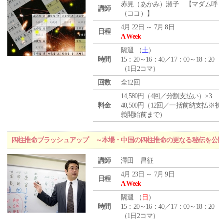
赤見（あかみ）淑子 【マダム呼
講師
（ココ）】
4月 22日 ～ 7月 8日
日程
A Week
隔週 （
土
）
時間
15：20～16：40／17：00～18：20
（1日2コマ）
回数
全12回
14,580円（4回／分割支払い）×3
料金
40,500円（12回／一括前納支払※
義開始前まで）
四柱推命ブラッシュアップ ～本場・中国の四柱推命の更なる秘伝を公
講師
澤田 昌征
4月 23日 ～ 7月 9日
日程
A Week
隔週 （
日
）
時間
15：20～16：40／17：00～18：20
（1日2コマ）