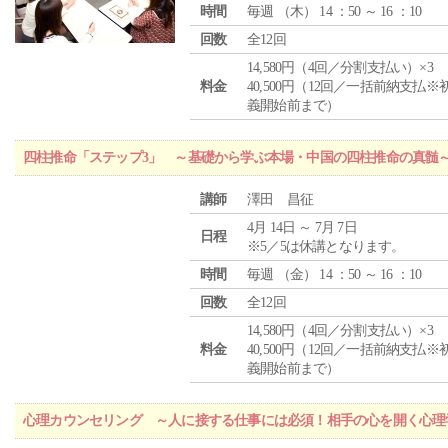
時間
毎週 （
木
） 14 ：50 ～ 16 ：10
回数
全12回
14,580円（4回／分割支払い）×3
料金
40,500円（12回／一括前納支払※
義開始前まで）
四柱推命「ステップ3」 ～基礎から学ぶ本場・中国の四柱推命の真髄
講師
澤田 昌征
4月 14日 ～ 7月 7日
日程
※5／5は休講となります。
時間
毎週 （
金
） 14 ：50 ～ 16 ：10
回数
全12回
14,580円（4回／分割支払い）×3
料金
40,500円（12回／一括前納支払※
義開始前まで）
心理カウンセリング ～人に接する仕事には必須！相手の心を開く心理