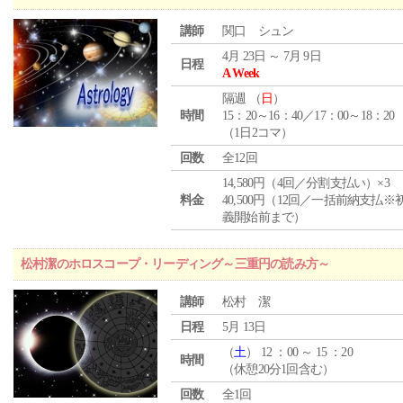
講師
関口 シュン
4月 23日 ～ 7月 9日
日程
A Week
隔週 （
日
）
時間
15：20～16：40／17：00～18：20
（1日2コマ）
回数
全12回
14,580円（4回／分割支払い）×3
料金
40,500円（12回／一括前納支払※
義開始前まで）
松村潔のホロスコープ・リーディング～三重円の読み方～
講師
松村 潔
日程
5月 13日
（
土
） 12 ：00 ～ 15 ：20
時間
（休憩20分1回含む）
回数
全1回