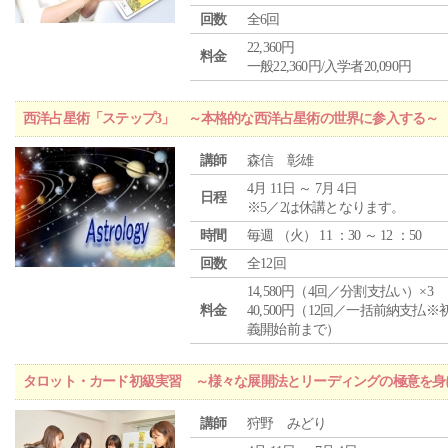
回数
全6回
22,360円
料金
一般22,360円/入学者20,090円
西洋占星術「ステップ3」 ～本格的な西洋占星術の世界に参入する～
講師
森信 彰雄
4月 11日 ～ 7月 4日
日程
※5／2は休講となります。
時間
毎週 （
火
） 11 ：30 ～ 12 ：50
回数
全12回
14,580円（4回／分割支払い）×3
料金
40,500円（12回／一括前納支払※
義開始前まで）
タロット・カード初級実習 ～様々な展開法とリーディングの極意を身
講師
狩野 みどり