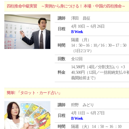
四柱推命中級実習 ～実例から身につける！ 本場・中国の四柱推命～
講師
澤田 昌征
4月 10日 ～ 6月 26日
日程
B Week
隔週 （
月
）
時間
14：50～16：10／16：30～17：50
（1日2コマ）
回数
全12回
14,580円（4回／分割支払い）×3
料金
40,500円（12回／一括前納支払※
義開始前まで）
簡単! 「タロット・カード占い」
講師
狩野 みどり
4月 11日 ～ 6月 27日
日程
B Week
時間
隔週 （
火
） 14 ：50 ～ 16 ：10