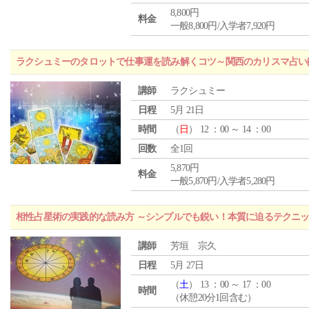
8,800円
料金
一般8,800円/入学者7,920円
ラクシュミーのタロットで仕事運を読み解くコツ～関西のカリスマ占い
講師
ラクシュミー
日程
5月 21日
時間
（
日
） 12 ：00 ～ 14 ：00
回数
全1回
5,870円
料金
一般5,870円/入学者5,280円
相性占星術の実践的な読み方 ～シンプルでも鋭い！本質に迫るテクニ
講師
芳垣 宗久
日程
5月 27日
（
土
） 13 ：00 ～ 17 ：00
時間
（休憩20分1回含む）