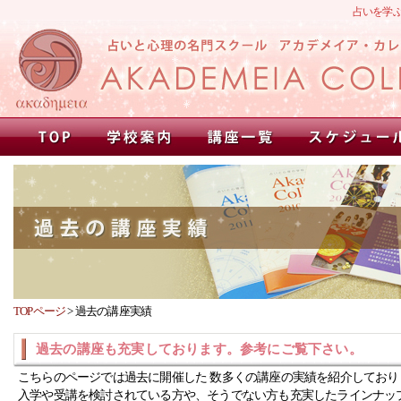
占いを学
TOPページ
>
過去の講座実績
過去の講座も充実しております。参考にご覧下さい。
こちらのページでは過去に開催した 数多くの講座の実績を紹介しており
入学や受講を検討されている方や、そうでない方も充実したラインナッ