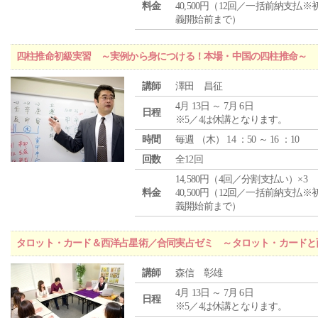
料金
40,500円（12回／一括前納支払※
義開始前まで）
四柱推命初級実習 ～実例から身につける！本場・中国の四柱推命～
講師
澤田 昌征
4月 13日 ～ 7月 6日
日程
※5／4は休講となります。
時間
毎週 （
木
） 14 ：50 ～ 16 ：10
回数
全12回
14,580円（4回／分割支払い）×3
料金
40,500円（12回／一括前納支払※
義開始前まで）
タロット・カード＆西洋占星術／合同実占ゼミ ～タロット・カードと
講師
森信 彰雄
4月 13日 ～ 7月 6日
日程
※5／4は休講となります。