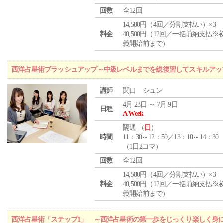
回数
全12回
14,580円（4回／分割支払い）×3
料金
40,500円（12回／一括前納支払※
義開始前まで）
西洋占星術ブラッシュアップ～中級レベルまでを総復習してスキルアッ
講師
関口 シュン
4月 23日 ～ 7月 9日
日程
A Week
隔週 （
日
）
時間
11：30～12：50／13：10～14：30
（1日2コマ）
回数
全12回
14,580円（4回／分割支払い）×3
料金
40,500円（12回／一括前納支払※
義開始前まで）
西洋占星術「ステップ1」 ～西洋占星術の第一歩をじっくり楽しく身