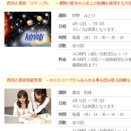
西洋占星術「ステップ4」 ～運勢の変化や人生上の転機を推理する方
講師
狩野 みどり
4月 12日 ～ 7月 5日
日程
※5／3は休講となります。
時間
毎週 （
水
） 19 ：00 ～ 20 ：20
回数
全12回
14,580円（4回／分割支払い）×3
料金
40,500円（12回／一括前納支払※
義開始前まで）
西洋占星術初級実習 ～ホロスコープからあらゆる事を読み取る訓練を
講師
森信 彰雄
4月 12日 ～ 7月 5日
日程
※5／3は休講となります。
時間
毎週 （
水
） 14 ：50 ～ 16 ：10
回数
全12回
14,580円（4回／分割支払い）×3