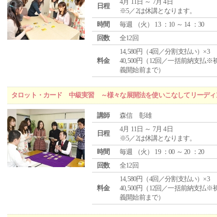
4月 11日 ～ 7月 4日
日程
※5／2は休講となります。
時間
毎週 （
火
） 13 ：10 ～ 14 ：30
回数
全12回
14,580円（4回／分割支払い）×3
料金
40,500円（12回／一括前納支払※
義開始前まで）
タロット・カード 中級実習 ～様々な展開法を使いこなしてリーディ
講師
森信 彰雄
4月 11日 ～ 7月 4日
日程
※5／2は休講となります。
時間
毎週 （
火
） 19 ：00 ～ 20 ：20
回数
全12回
14,580円（4回／分割支払い）×3
料金
40,500円（12回／一括前納支払※
義開始前まで）