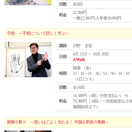
回数
全6回
22,360円
料金
一般22,360円/入学者20,090円
手相 ～手相について詳しく学ぶ～
講師
川野 文彰
4月 21日 ～ 10月 20日
日程
A Week
隔週 （
金
）
時間
13：10～14：30／14：50～16：10
（1日2コマ）
回数
全24回
14,580円（4回／分割支払い）×6
料金
79,380円（24回／一括前納支払※
義開始前まで）
紫微斗数Ⅱ ～恐いほどよく当たる！ 中国占星術の奥義～