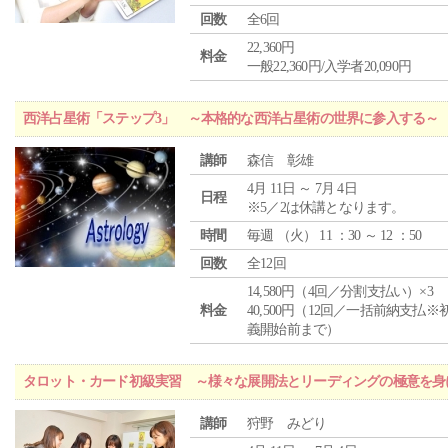
回数
全6回
22,360円
料金
一般22,360円/入学者20,090円
西洋占星術「ステップ3」 ～本格的な西洋占星術の世界に参入する～
講師
森信 彰雄
4月 11日 ～ 7月 4日
日程
※5／2は休講となります。
時間
毎週 （
火
） 11 ：30 ～ 12 ：50
回数
全12回
14,580円（4回／分割支払い）×3
料金
40,500円（12回／一括前納支払※
義開始前まで）
タロット・カード初級実習 ～様々な展開法とリーディングの極意を身
講師
狩野 みどり