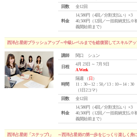
回数
全12回
14,580円（4回／分割支払い）×3
料金
40,500円（12回／一括前納支払※
義開始前まで）
西洋占星術ブラッシュアップ～中級レベルまでを総復習してスキルアッ
講師
関口 シュン
4月 23日 ～ 7月 9日
日程
A Week
隔週 （
日
）
時間
11：30～12：50／13：10～14：30
（1日2コマ）
回数
全12回
14,580円（4回／分割支払い）×3
料金
40,500円（12回／一括前納支払※
義開始前まで）
西洋占星術「ステップ1」 ～西洋占星術の第一歩をじっくり楽しく身