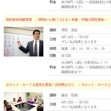
料金
40,500円（12回／一括前納支払※
義開始前まで）
四柱推命初級実習 ～実例から身につける！本場・中国の四柱推命～
講師
澤田 昌征
4月 13日 ～ 7月 6日
日程
※5／4は休講となります。
時間
毎週 （
木
） 14 ：50 ～ 16 ：10
回数
全12回
14,580円（4回／分割支払い）×3
料金
40,500円（12回／一括前納支払※
義開始前まで）
タロット・カード＆西洋占星術／合同実占ゼミ ～タロット・カードと
講師
森信 彰雄
4月 13日 ～ 7月 6日
日程
※5／4は休講となります。