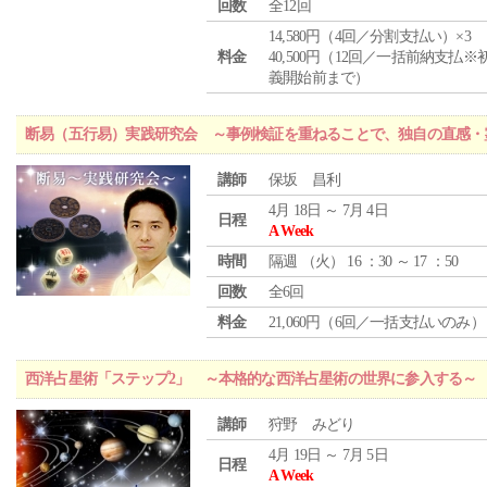
回数
全12回
14,580円（4回／分割支払い）×3
料金
40,500円（12回／一括前納支払※
義開始前まで）
断易（五行易）実践研究会 ～事例検証を重ねることで、独自の直感・
講師
保坂 昌利
4月 18日 ～ 7月 4日
日程
A Week
時間
隔週 （
火
） 16 ：30 ～ 17 ：50
回数
全6回
料金
21,060円（6回／一括支払いのみ）
西洋占星術「ステップ2」 ～本格的な西洋占星術の世界に参入する～
講師
狩野 みどり
4月 19日 ～ 7月 5日
日程
A Week