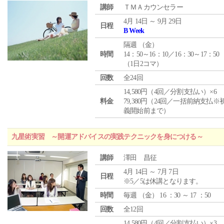
講師
ＴＭＡカウンセラー
4月 14日 ～ 9月 29日
日程
B Week
隔週 （
金
）
時間
14：50～16：10／16：30～17：50
（1日2コマ）
回数
全24回
14,580円（4回／分割支払い）×6
料金
79,380円（24回／一括前納支払※
義開始前まで）
九星術実習 ～開運アドバイスの実践テクニックを身につける～
講師
澤田 昌征
4月 14日 ～ 7月 7日
日程
※5／5は休講となります。
時間
毎週 （
金
） 16 ：30 ～ 17 ：50
回数
全12回
14,580円（4回／分割支払い）×3