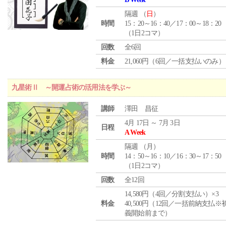
隔週 （
日
）
時間
15：20～16：40／17：00～18：20
（1日2コマ）
回数
全6回
料金
21,060円（6回／一括支払いのみ）
九星術Ⅱ ～開運占術の活用法を学ぶ～
講師
澤田 昌征
4月 17日 ～ 7月 3日
日程
A Week
隔週 （
月
）
時間
14：50～16：10／16：30～17：50
（1日2コマ）
回数
全12回
14,580円（4回／分割支払い）×3
料金
40,500円（12回／一括前納支払※
義開始前まで）