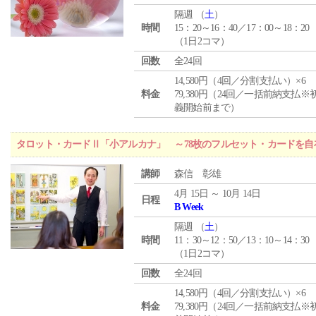
隔週 （
土
）
時間
15：20～16：40／17：00～18：20
（1日2コマ）
回数
全24回
14,580円（4回／分割支払い）×6
料金
79,380円（24回／一括前納支払※
義開始前まで）
タロット・カードⅡ「小アルカナ」 ～78枚のフルセット・カードを自
講師
森信 彰雄
4月 15日 ～ 10月 14日
日程
B Week
隔週 （
土
）
時間
11：30～12：50／13：10～14：30
（1日2コマ）
回数
全24回
14,580円（4回／分割支払い）×6
料金
79,380円（24回／一括前納支払※