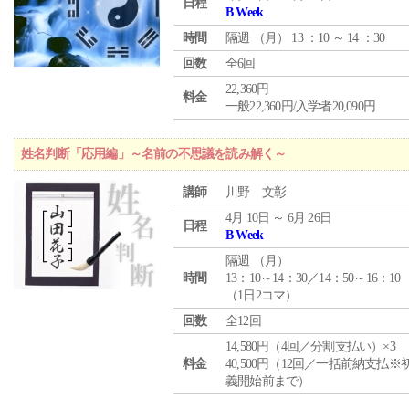
日程
B Week
時間
隔週 （
月
） 13 ：10 ～ 14 ：30
回数
全6回
22,360円
料金
一般22,360円/入学者20,090円
姓名判断「応用編」～名前の不思議を読み解く～
講師
川野 文彰
4月 10日 ～ 6月 26日
日程
B Week
隔週 （
月
）
時間
13：10～14：30／14：50～16：10
（1日2コマ）
回数
全12回
14,580円（4回／分割支払い）×3
料金
40,500円（12回／一括前納支払※
義開始前まで）