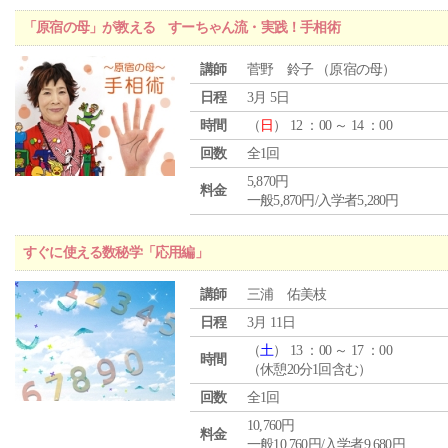
「原宿の母」が教える すーちゃん流・実践！手相術
講師
菅野 鈴子 （原宿の母）
日程
3月 5日
時間
（
日
） 12 ：00 ～ 14 ：00
回数
全1回
5,870円
料金
一般5,870円/入学者5,280円
すぐに使える数秘学「応用編」
講師
三浦 佑美枝
日程
3月 11日
（
土
） 13 ：00 ～ 17 ：00
時間
（休憩20分1回含む）
回数
全1回
10,760円
料金
一般10,760円/入学者9,680円