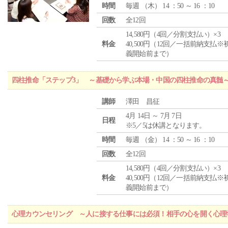
時間
毎週 （
木
） 14 ：50 ～ 16 ：10
回数
全12回
14,580円（4回／分割支払い）×3
料金
40,500円（12回／一括前納支払※
義開始前まで）
四柱推命「ステップ3」 ～基礎から学ぶ本場・中国の四柱推命の真髄
講師
澤田 昌征
4月 14日 ～ 7月 7日
日程
※5／5は休講となります。
時間
毎週 （
金
） 14 ：50 ～ 16 ：10
回数
全12回
14,580円（4回／分割支払い）×3
料金
40,500円（12回／一括前納支払※
義開始前まで）
心理カウンセリング ～人に接する仕事には必須！相手の心を開く心理