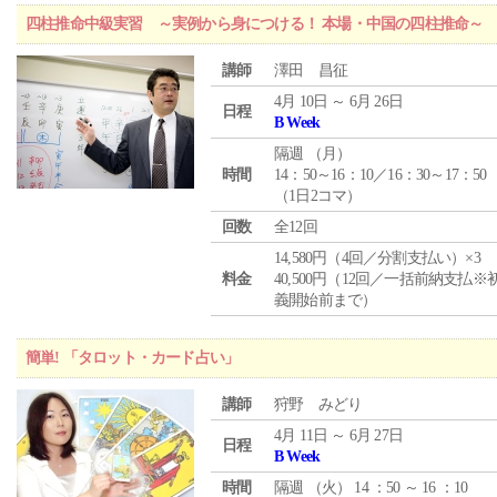
四柱推命中級実習 ～実例から身につける！ 本場・中国の四柱推命～
講師
澤田 昌征
4月 10日 ～ 6月 26日
日程
B Week
隔週 （
月
）
時間
14：50～16：10／16：30～17：50
（1日2コマ）
回数
全12回
14,580円（4回／分割支払い）×3
料金
40,500円（12回／一括前納支払※
義開始前まで）
簡単! 「タロット・カード占い」
講師
狩野 みどり
4月 11日 ～ 6月 27日
日程
B Week
時間
隔週 （
火
） 14 ：50 ～ 16 ：10