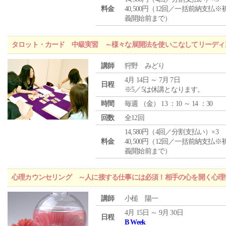
料金
40,500円（12回／一括前納支払※
義開始前まで）
タロット・カード 中級実習 ～様々な展開法を使いこなしてリーディ
講師
狩野 みどり
4月 14日 ～ 7月 7日
日程
※5／5は休講となります。
時間
毎週 （
金
） 13 ：10 ～ 14 ：30
回数
全12回
14,580円（4回／分割支払い）×3
料金
40,500円（12回／一括前納支払※
義開始前まで）
心理カウンセリング ～人に接する仕事には必須！相手の心を開く心理
講師
小槌 陽一
4月 15日 ～ 9月 30日
日程
B Week