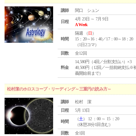
講師
関口 シュン
4月 23日 ～ 7月 9日
日程
A Week
隔週 （
日
）
時間
15：20～16：40／17：00～18：20
（1日2コマ）
回数
全12回
14,580円（4回／分割支払い）×3
料金
40,500円（12回／一括前納支払※
義開始前まで）
松村潔のホロスコープ・リーディング～三重円の読み方～
講師
松村 潔
日程
5月 13日
（
土
） 12 ：00 ～ 15 ：20
時間
（休憩20分1回含む）
回数
全1回