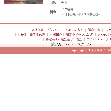
回数
全1回
10,760円
料金
一般10,760円/入学者9,680円
｜
会社概要
｜
学校案内
｜
初めての方へ
｜
講座一覧
｜
ス
｜
在校生・修了生の声
｜
占術紹介
｜
認定ライセンス制度
｜
占いのお
｜
特定商取引法に基づく表記
｜
プライバシーポ
Copyright (C) AKADEM