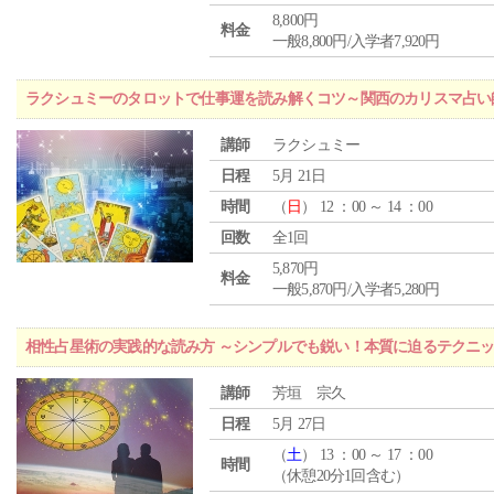
8,800円
料金
一般8,800円/入学者7,920円
ラクシュミーのタロットで仕事運を読み解くコツ～関西のカリスマ占い
講師
ラクシュミー
日程
5月 21日
時間
（
日
） 12 ：00 ～ 14 ：00
回数
全1回
5,870円
料金
一般5,870円/入学者5,280円
相性占星術の実践的な読み方 ～シンプルでも鋭い！本質に迫るテクニ
講師
芳垣 宗久
日程
5月 27日
（
土
） 13 ：00 ～ 17 ：00
時間
（休憩20分1回含む）