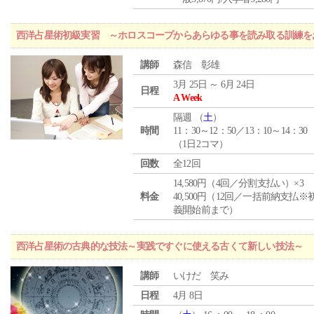
西洋占星術初級実習 ～ホロスコープからあらゆる事を読み取る訓練を
講師
森信 彰雄
3月 25日 ～ 6月 24日
日程
A Week
隔週 （
土
）
時間
11：30～12：50／13：10～14：30
（1日2コマ）
回数
全12回
14,580円（4回／分割支払い）×3
料金
40,500円（12回／一括前納支払※
義開始前まで）
西洋占星術の古典的な技法～実践ですぐに使える古くて新しい技法～
講師
いけだ 笑み
日程
4月 8日