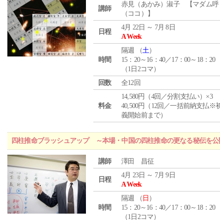
赤見（あかみ）淑子 【マダム呼
講師
（ココ）】
4月 22日 ～ 7月 8日
日程
A Week
隔週 （
土
）
時間
15：20～16：40／17：00～18：20
（1日2コマ）
回数
全12回
14,580円（4回／分割支払い）×3
料金
40,500円（12回／一括前納支払※
義開始前まで）
四柱推命ブラッシュアップ ～本場・中国の四柱推命の更なる秘伝を公
講師
澤田 昌征
4月 23日 ～ 7月 9日
日程
A Week
隔週 （
日
）
時間
15：20～16：40／17：00～18：20
（1日2コマ）