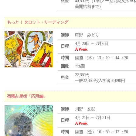
料金
40,500円（12回／一括前納支払※
義開始前まで）
もっと！ タロット・リーディング
講師
狩野 みどり
4月 20日 ～ 7月 6日
日程
A Week
時間
隔週 （
木
） 13 ：10 ～ 14 ：30
回数
全6回
22,360円
料金
一般22,360円/入学者20,090円
宿曜占星術「応用編」
講師
川野 文彰
4月 21日 ～ 7月 21日
日程
A Week
時間
隔週 （
金
） 16 ：30 ～ 17 ：50