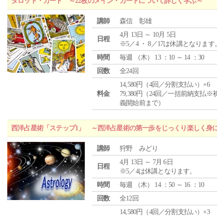
タロット・カード ～22枚のメイン・カードについて詳しく学ぶ～
講師
森信 彰雄
4月 13日 ～ 10月 5日
日程
※5／4 ・ 8／17は休講となります
時間
毎週 （
木
） 13 ：10 ～ 14 ：30
回数
全24回
14,580円（4回／分割支払い）×6
料金
79,380円（24回／一括前納支払※
義開始前まで）
西洋占星術「ステップ1」 ～西洋占星術の第一歩をじっくり楽しく身
講師
狩野 みどり
4月 13日 ～ 7月 6日
日程
※5／4は休講となります。
時間
毎週 （
木
） 14 ：50 ～ 16 ：10
回数
全12回
14,580円（4回／分割支払い）×3