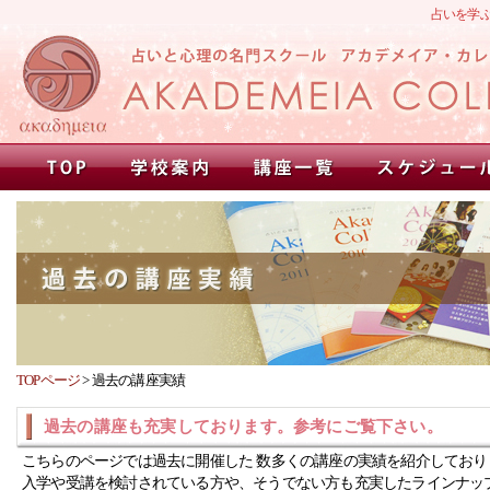
占いを学
TOPページ
>
過去の講座実績
過去の講座も充実しております。参考にご覧下さい。
こちらのページでは過去に開催した 数多くの講座の実績を紹介しており
入学や受講を検討されている方や、そうでない方も充実したラインナッ