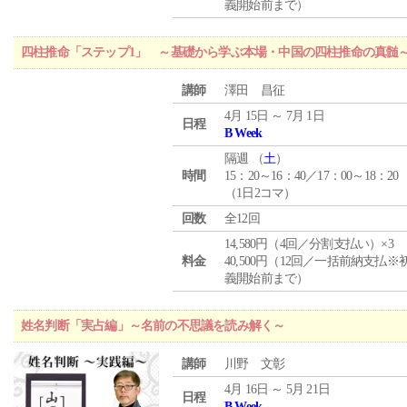
義開始前まで）
四柱推命「ステップ1」 ～基礎から学ぶ本場・中国の四柱推命の真髄
講師
澤田 昌征
4月 15日 ～ 7月 1日
日程
B Week
隔週 （
土
）
時間
15：20～16：40／17：00～18：20
（1日2コマ）
回数
全12回
14,580円（4回／分割支払い）×3
料金
40,500円（12回／一括前納支払※
義開始前まで）
姓名判断「実占編」～名前の不思議を読み解く～
講師
川野 文彰
4月 16日 ～ 5月 21日
日程
B Week