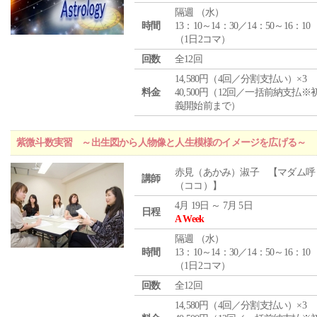
隔週 （
水
）
時間
13：10～14：30／14：50～16：10
（1日2コマ）
回数
全12回
14,580円（4回／分割支払い）×3
料金
40,500円（12回／一括前納支払※
義開始前まで）
紫微斗数実習 ～出生図から人物像と人生模様のイメージを広げる～
赤見（あかみ）淑子 【マダム呼
講師
（ココ）】
4月 19日 ～ 7月 5日
日程
A Week
隔週 （
水
）
時間
13：10～14：30／14：50～16：10
（1日2コマ）
回数
全12回
14,580円（4回／分割支払い）×3