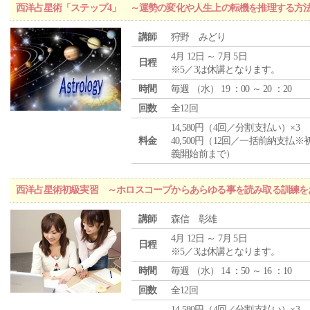
西洋占星術「ステップ4」 ～運勢の変化や人生上の転機を推理する方
講師
狩野 みどり
4月 12日 ～ 7月 5日
日程
※5／3は休講となります。
時間
毎週 （
水
） 19 ：00 ～ 20 ：20
回数
全12回
14,580円（4回／分割支払い）×3
料金
40,500円（12回／一括前納支払※
義開始前まで）
西洋占星術初級実習 ～ホロスコープからあらゆる事を読み取る訓練を
講師
森信 彰雄
4月 12日 ～ 7月 5日
日程
※5／3は休講となります。
時間
毎週 （
水
） 14 ：50 ～ 16 ：10
回数
全12回
14,580円（4回／分割支払い）×3