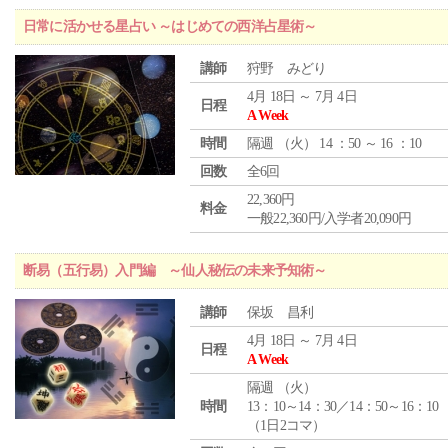
日常に活かせる星占い ～はじめての西洋占星術～
講師
狩野 みどり
4月 18日 ～ 7月 4日
日程
A Week
時間
隔週 （
火
） 14 ：50 ～ 16 ：10
回数
全6回
22,360円
料金
一般22,360円/入学者20,090円
断易（五行易）入門編 ～仙人秘伝の未来予知術～
講師
保坂 昌利
4月 18日 ～ 7月 4日
日程
A Week
隔週 （
火
）
時間
13：10～14：30／14：50～16：10
（1日2コマ）