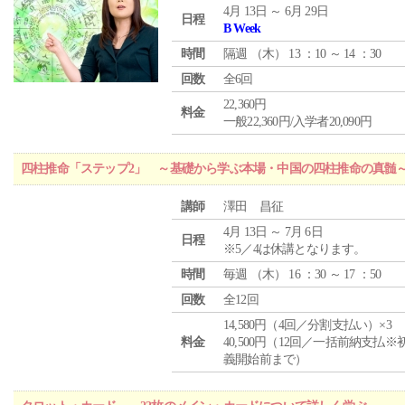
4月 13日 ～ 6月 29日
日程
B Week
時間
隔週 （
木
） 13 ：10 ～ 14 ：30
回数
全6回
22,360円
料金
一般22,360円/入学者20,090円
四柱推命「ステップ2」 ～基礎から学ぶ本場・中国の四柱推命の真髄
講師
澤田 昌征
4月 13日 ～ 7月 6日
日程
※5／4は休講となります。
時間
毎週 （
木
） 16 ：30 ～ 17 ：50
回数
全12回
14,580円（4回／分割支払い）×3
料金
40,500円（12回／一括前納支払※
義開始前まで）