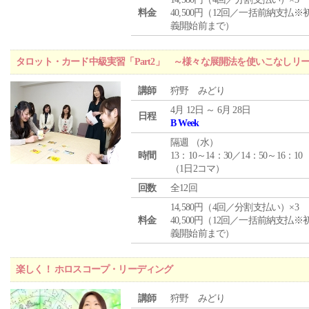
料金
40,500円（12回／一括前納支払※
義開始前まで）
タロット・カード中級実習「Part2」 ～様々な展開法を使いこなしリ
講師
狩野 みどり
4月 12日 ～ 6月 28日
日程
B Week
隔週 （
水
）
時間
13：10～14：30／14：50～16：10
（1日2コマ）
回数
全12回
14,580円（4回／分割支払い）×3
料金
40,500円（12回／一括前納支払※
義開始前まで）
楽しく！ ホロスコープ・リーディング
講師
狩野 みどり