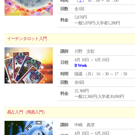
時間
（
土
） 16 ：00 ～ 18 ：00
回数
全1回
5,870円
料金
一般5,870円/入学者5,280円
イーチンタロット入門
講師
川野 文彰
4月 10日 ～ 6月 26日
日程
B Week
時間
隔週 （
月
） 16 ：30 ～ 17 ：50
回数
全6回
22,360円
料金
一般22,360円/入学者20,090円
易占入門（周易入門）
講師
中嶋 真澄
4月 10日 ～ 6月 26日