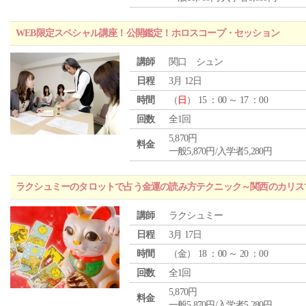
WEB限定スペシャル講座！公開鑑定！ホロスコープ・セッション
講師
関口 シュン
日程
3月 12日
時間
（
日
） 15 ：00 ～ 17 ：00
回数
全1回
5,870円
料金
一般5,870円/入学者5,280円
ラクシュミーのタロットで占う金運の読み方テクニック～関西のカリス
講師
ラクシュミー
日程
3月 17日
時間
（
金
） 18 ：00 ～ 20 ：00
回数
全1回
5,870円
料金
一般5,870円/入学者5,280円