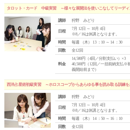
タロット・カード 中級実習 ～様々な展開法を使いこなしてリーディ
講師
狩野 みどり
7月 12日 ～ 10月 4日
日程
※8／16は休講となります。
時間
毎週 （
木
） 13 ：10 ～ 14 ：30
回数
全12回
14,580円（4回／分割支払い）×3
料金
40,500円（12回／一括前納支払※
義開始前まで）
西洋占星術初級実習 ～ホロスコープからあらゆる事を読み取る訓練を
講師
狩野 みどり
7月 12日 ～ 10月 4日
日程
※8／16は休講となります。
時間
毎週 （
木
） 14 ：50 ～ 16 ：10
回数
全12回