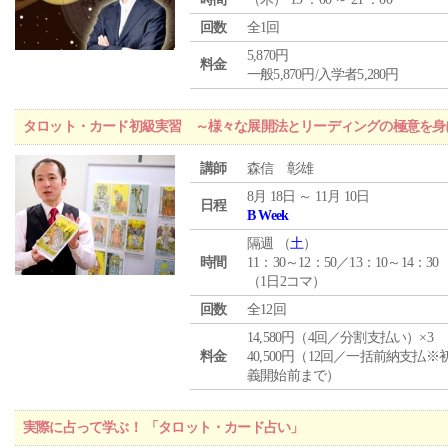
回数
全1回
5,870円
料金
一般5,870円/入学者5,280円
タロット・カード初級実習 ～様々な展開法とリーディングの極意を身
講師
森信 彰雄
8月 18日 ～ 11月 10日
日程
B Week
隔週 （
土
）
時間
11：30～12：50／13：10～14：30
（1日2コマ）
回数
全12回
14,580円（4回／分割支払い）×3
料金
40,500円（12回／一括前納支払※
義開始前まで）
実際に占って学ぶ！ 「タロット・カード占い」