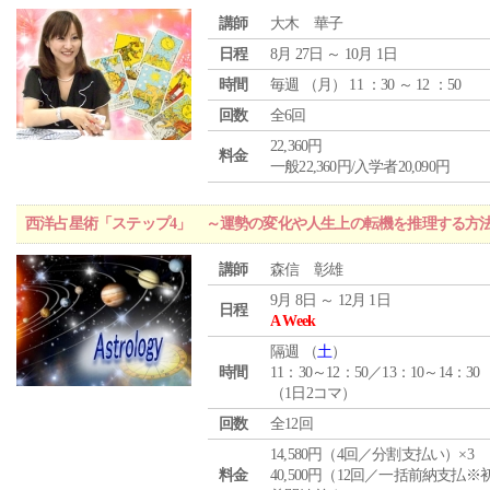
講師
大木 華子
日程
8月 27日 ～ 10月 1日
時間
毎週 （
月
） 11 ：30 ～ 12 ：50
回数
全6回
22,360円
料金
一般22,360円/入学者20,090円
西洋占星術「ステップ4」 ～運勢の変化や人生上の転機を推理する方
講師
森信 彰雄
9月 8日 ～ 12月 1日
日程
A Week
隔週 （
土
）
時間
11：30～12：50／13：10～14：30
（1日2コマ）
回数
全12回
14,580円（4回／分割支払い）×3
料金
40,500円（12回／一括前納支払※