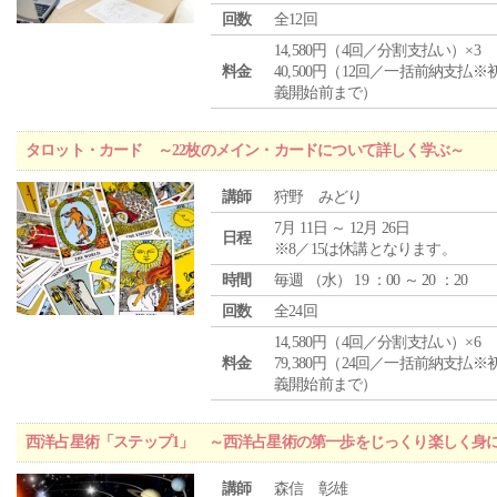
回数
全12回
14,580円（4回／分割支払い）×3
料金
40,500円（12回／一括前納支払※
義開始前まで）
タロット・カード ～22枚のメイン・カードについて詳しく学ぶ～
講師
狩野 みどり
7月 11日 ～ 12月 26日
日程
※8／15は休講となります。
時間
毎週 （
水
） 19 ：00 ～ 20 ：20
回数
全24回
14,580円（4回／分割支払い）×6
料金
79,380円（24回／一括前納支払※
義開始前まで）
西洋占星術「ステップ1」 ～西洋占星術の第一歩をじっくり楽しく身
講師
森信 彰雄