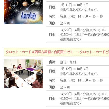
7月 11日 ～ 10月 3日
日程
※8／15は休講となります。
時間
毎週 （
水
） 14 ：50 ～ 16 ：10
回数
全12回
14,580円（4回／分割支払い）×3
料金
40,500円（12回／一括前納支払※
義開始前まで）
タロット・カード＆西洋占星術／合同実占ゼミ ～タロット・カードと
講師
森信 彰雄
7月 12日 ～ 10月 4日
日程
※8／16は休講となります。
時間
毎週 （
木
） 14 ：50 ～ 16 ：10
回数
全12回
14,580円（4回／分割支払い）×3
料金
40,500円（12回／一括前納支払※
義開始前まで）