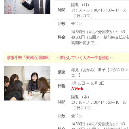
隔週 （
月
）
時間
14：50～16：10／16：30～17：50
（1日2コマ）
回数
全12回
14,580円（4回／分割支払い）×3
料金
40,500円（12回／一括前納支払※
義開始前まで）
紫微斗数「実践応用講座」 ～変化していく人の一生を読む～
赤見（あかみ）淑子【マダム呼々
講師
コ）】
7月 18日 ～ 10月 3日
日程
A Week
隔週 （
水
）
時間
13：10～14：30／14：50～16：10
（1日2コマ）
回数
全12回
14,580円（4回／分割支払い）×3