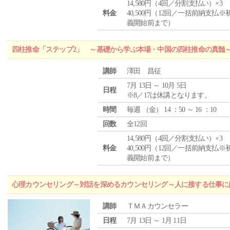
14,580円（4回／分割支払い）×3
料金
40,500円（12回／一括前納支払※
義開始前まで）
四柱推命「ステップ2」 ～基礎から学ぶ本場・中国の四柱推命の真髄
講師
澤田 昌征
7月 13日 ～ 10月 5日
日程
※8／17は休講となります。
時間
毎週 （
金
） 14 ：50 ～ 16 ：10
回数
全12回
14,580円（4回／分割支払い）×3
料金
40,500円（12回／一括前納支払※
義開始前まで）
心理カウンセリング～対話を深めるカウンセリング～人に接する仕事には
講師
ＴＭＡカウンセラー
日程
7月 13日 ～ 1月 11日