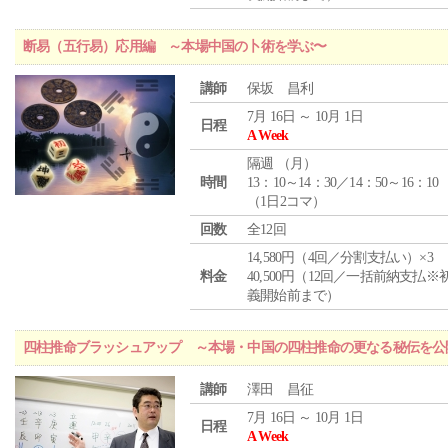
断易（五行易）応用編 ～本場中国の卜術を学ぶ〜
講師
保坂 昌利
7月 16日 ～ 10月 1日
日程
A Week
隔週 （
月
）
時間
13：10～14：30／14：50～16：10
（1日2コマ）
回数
全12回
14,580円（4回／分割支払い）×3
料金
40,500円（12回／一括前納支払※
義開始前まで）
四柱推命ブラッシュアップ ～本場・中国の四柱推命の更なる秘伝を公
講師
澤田 昌征
7月 16日 ～ 10月 1日
日程
A Week