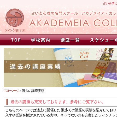
占いを学
TOPページ
>
過去の講座実績
過去の講座も充実しております。参考にご覧下さい。
こちらのページでは過去に開催した 数多くの講座の実績を紹介しており
入学や受講を検討されている方や、そうでない方も充実したラインナッ