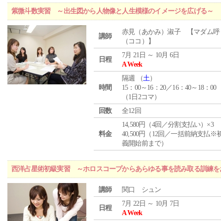
紫微斗数実習 ～出生図から人物像と人生模様のイメージを広げる～
赤見（あかみ）淑子 【マダム呼
講師
（ココ）】
7月 21日 ～ 10月 6日
日程
A Week
隔週 （
土
）
時間
15：00～16：20／16：40～18：00
（1日2コマ）
回数
全12回
14,580円（4回／分割支払い）×3
料金
40,500円（12回／一括前納支払※
義開始前まで）
西洋占星術初級実習 ～ホロスコープからあらゆる事を読み取る訓練を
講師
関口 シュン
7月 22日 ～ 10月 7日
日程
A Week