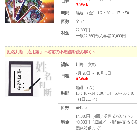
日程
A Week
時間
隔週 （
金
） 16 ：30 ～ 17 ：50
回数
全6回
22,360円
料金
一般22,360円/入学者20,090円
姓名判断「応用編」～名前の不思議を読み解く～
講師
川野 文彰
7月 20日 ～ 10月 5日
日程
A Week
隔週 （
金
）
時間
13：10～14：30／14：50～16：10
（1日2コマ）
回数
全12回
14,580円（4回／分割支払い）×3
料金
40,500円（12回／一括前納支払※
義開始前まで）