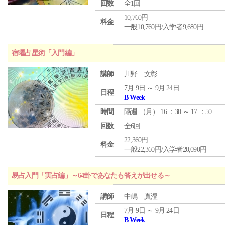
回数
全1回
10,760円
料金
一般10,760円/入学者9,680円
宿曜占星術「入門編」
講師
川野 文彰
7月 9日 ～ 9月 24日
日程
B Week
時間
隔週 （
月
） 16 ：30 ～ 17 ：50
回数
全6回
22,360円
料金
一般22,360円/入学者20,090円
易占入門「実占編」～64卦であなたも答えが出せる～
講師
中嶋 真澄
7月 9日 ～ 9月 24日
日程
B Week