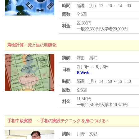
時間
隔週 （
月
） 13 ：10 ～ 14 ：30
回数
全6回
22,360円
料金
一般22,360円/入学者20,090円
寿命計算・死と生の明瞭化
講師
澤田 昌征
7月 9日 ～ 8月 6日
日程
B Week
時間
隔週 （
月
） 14 ：50 ～ 16 ：10
回数
全3回
11,510円
料金
一般11,510円/入学者10,370円
手相中級実習 ～手相の実践テクニックを身につける～
講師
川野 文彰