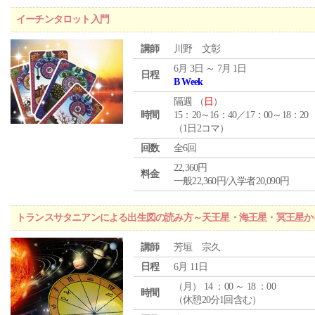
イーチンタロット入門
講師
川野 文彰
6月 3日 ～ 7月 1日
日程
B Week
隔週 （
日
）
時間
15：20～16：40／17：00～18：20
（1日2コマ）
回数
全6回
22,360円
料金
一般22,360円/入学者20,090円
トランスサタニアンによる出生図の読み方～天王星・海王星・冥王星か
講師
芳垣 宗久
日程
6月 11日
（
月
） 14 ：00 ～ 18 ：00
時間
（休憩20分1回含む）