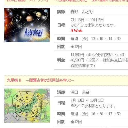
講師
狩野 みどり
7月 13日 ～ 10月 5日
日程
※8／17は休講となります。
A Week
時間
毎週 （
金
） 13 ：10 ～ 14 ：30
回数
全12回
14,580円（4回／分割支払い）×3
料金
40,500円（12回／一括前納支払※
義開始前まで）
九星術Ⅱ ～開運占術の活用法を学ぶ～
講師
澤田 昌征
7月 13日 ～ 10月 5日
日程
※8／17は休講となります。
時間
毎週 （
金
） 16 ：30 ～ 17 ：50
回数
全12回