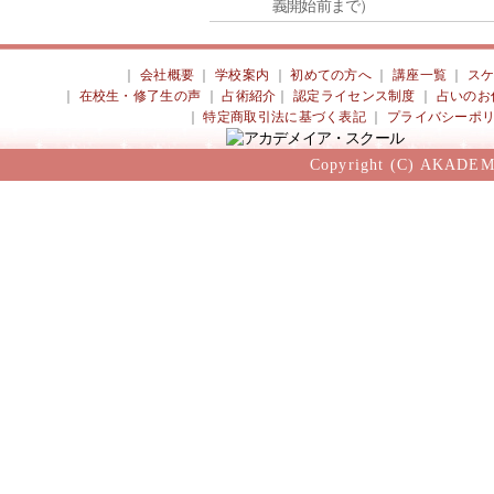
義開始前まで）
｜
会社概要
｜
学校案内
｜
初めての方へ
｜
講座一覧
｜
ス
｜
在校生・修了生の声
｜
占術紹介
｜
認定ライセンス制度
｜
占いのお
｜
特定商取引法に基づく表記
｜
プライバシーポ
Copyright (C) AKADEM