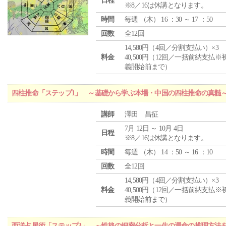
日程
※8／16は休講となります。
時間
毎週 （
木
） 16 ：30 ～ 17 ：50
回数
全12回
14,580円（4回／分割支払い）×3
料金
40,500円（12回／一括前納支払※
義開始前まで）
四柱推命「ステップ1」 ～基礎から学ぶ本場・中国の四柱推命の真髄
講師
澤田 昌征
7月 12日 ～ 10月 4日
日程
※8／16は休講となります。
時間
毎週 （
木
） 14 ：50 ～ 16 ：10
回数
全12回
14,580円（4回／分割支払い）×3
料金
40,500円（12回／一括前納支払※
義開始前まで）
西洋占星術「ステップ3」 ～性格の細密分析と一生の運命の推理方法