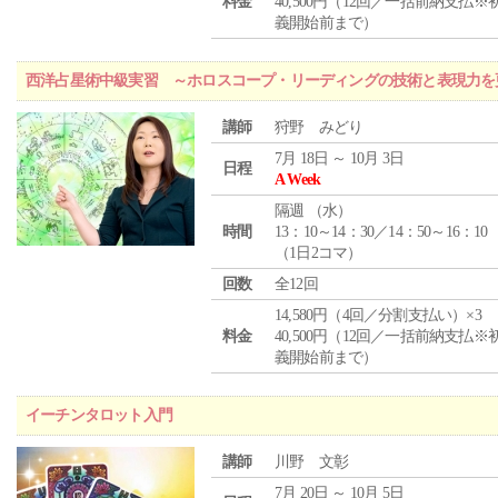
料金
40,500円（12回／一括前納支払※
義開始前まで）
西洋占星術中級実習 ～ホロスコープ・リーディングの技術と表現力を
講師
狩野 みどり
7月 18日 ～ 10月 3日
日程
A Week
隔週 （
水
）
時間
13：10～14：30／14：50～16：10
（1日2コマ）
回数
全12回
14,580円（4回／分割支払い）×3
料金
40,500円（12回／一括前納支払※
義開始前まで）
イーチンタロット入門
講師
川野 文彰
7月 20日 ～ 10月 5日