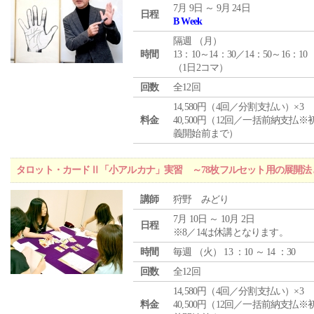
7月 9日 ～ 9月 24日
日程
B Week
隔週 （
月
）
時間
13：10～14：30／14：50～16：10
（1日2コマ）
回数
全12回
14,580円（4回／分割支払い）×3
料金
40,500円（12回／一括前納支払※
義開始前まで）
タロット・カードⅡ「小アルカナ」実習 ～78枚フルセット用の展開
講師
狩野 みどり
7月 10日 ～ 10月 2日
日程
※8／14は休講となります。
時間
毎週 （
火
） 13 ：10 ～ 14 ：30
回数
全12回
14,580円（4回／分割支払い）×3
料金
40,500円（12回／一括前納支払※