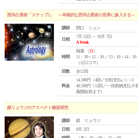
西洋占星術「ステップ2」 ～本格的な西洋占星術の世界に参入する～
講師
関口 シュン
7月 22日 ～ 10月 7日
日程
A Week
隔週 （
日
）
時間
11：30～12：50 ／13：10～14：30
（1日2コマ）
回数
全12回
14,580円（4回／分割支払い）×3
料金
40,500円（12回／一括前納支払※
義開始前まで）
鏡リュウジのアスペクト徹底研究
講師
鏡 リュウジ
日程
8月 2日
時間
（
木
） 19 ：00 ～ 21 ：00