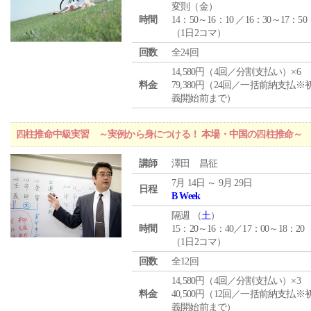
変則（金）
時間
14：50～16：10 ／16：30～17：50
（1日2コマ）
回数
全24回
14,580円（4回／分割支払い）×6
料金
79,380円（24回／一括前納支払※
義開始前まで）
四柱推命中級実習 ～実例から身につける！ 本場・中国の四柱推命～
講師
澤田 昌征
7月 14日 ～ 9月 29日
日程
B Week
隔週 （
土
）
時間
15：20～16：40／17：00～18：20
（1日2コマ）
回数
全12回
14,580円（4回／分割支払い）×3
料金
40,500円（12回／一括前納支払※
義開始前まで）