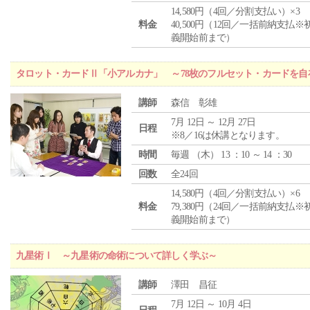
14,580円（4回／分割支払い）×3
料金
40,500円（12回／一括前納支払※
義開始前まで）
タロット・カードⅡ「小アルカナ」 ～78枚のフルセット・カードを自
講師
森信 彰雄
7月 12日 ～ 12月 27日
日程
※8／16は休講となります。
時間
毎週 （
木
） 13 ：10 ～ 14 ：30
回数
全24回
14,580円（4回／分割支払い）×6
料金
79,380円（24回／一括前納支払※
義開始前まで）
九星術Ⅰ ～九星術の命術について詳しく学ぶ～
講師
澤田 昌征
7月 12日 ～ 10月 4日