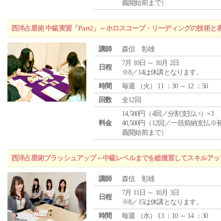
義開始前まで）
西洋占星術 中級実習「Part2」～ホロスコープ・リーディングの技術
講師
森信 彰雄
7月 10日 ～ 10月 2日
日程
※8／14は休講となります。
時間
毎週 （
火
） 11 ：30 ～ 12 ：50
回数
全12回
14,580円（4回／分割支払い）×3
料金
40,500円（12回／一括前納支払※
義開始前まで）
西洋占星術ブラッシュアップ～中級レベルまでを総復習してスキルアッ
講師
森信 彰雄
7月 11日 ～ 10月 3日
日程
※8／15は休講となります。
時間
毎週 （
水
） 13 ：10 ～ 14 ：30