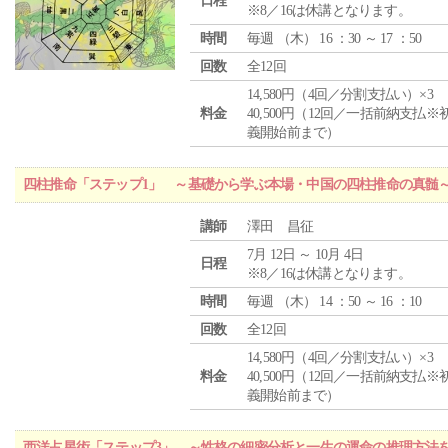
日程
※8／16は休講となります。
時間
毎週 （
木
） 16 ：30 ～ 17 ：50
回数
全12回
14,580円（4回／分割支払い）×3
料金
40,500円（12回／一括前納支払※
義開始前まで）
四柱推命「ステップ1」 ～基礎から学ぶ本場・中国の四柱推命の真髄
講師
澤田 昌征
7月 12日 ～ 10月 4日
日程
※8／16は休講となります。
時間
毎週 （
木
） 14 ：50 ～ 16 ：10
回数
全12回
14,580円（4回／分割支払い）×3
料金
40,500円（12回／一括前納支払※
義開始前まで）
西洋占星術「ステップ3」 ～性格の細密分析と一生の運命の推理方法