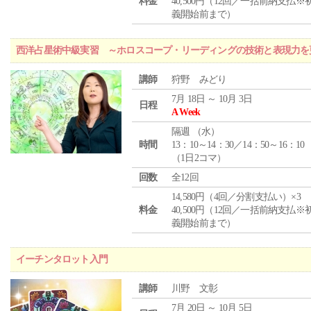
料金
40,500円（12回／一括前納支払※
義開始前まで）
西洋占星術中級実習 ～ホロスコープ・リーディングの技術と表現力を
講師
狩野 みどり
7月 18日 ～ 10月 3日
日程
A Week
隔週 （
水
）
時間
13：10～14：30／14：50～16：10
（1日2コマ）
回数
全12回
14,580円（4回／分割支払い）×3
料金
40,500円（12回／一括前納支払※
義開始前まで）
イーチンタロット入門
講師
川野 文彰
7月 20日 ～ 10月 5日