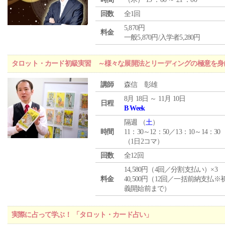
回数
全1回
5,870円
料金
一般5,870円/入学者5,280円
タロット・カード初級実習 ～様々な展開法とリーディングの極意を身
講師
森信 彰雄
8月 18日 ～ 11月 10日
日程
B Week
隔週 （
土
）
時間
11：30～12：50／13：10～14：30
（1日2コマ）
回数
全12回
14,580円（4回／分割支払い）×3
料金
40,500円（12回／一括前納支払※
義開始前まで）
実際に占って学ぶ！ 「タロット・カード占い」