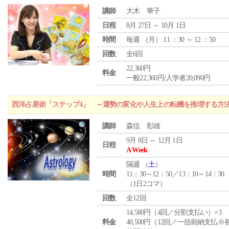
講師
大木 華子
日程
8月 27日 ～ 10月 1日
時間
毎週 （
月
） 11 ：30 ～ 12 ：50
回数
全6回
22,360円
料金
一般22,360円/入学者20,090円
西洋占星術「ステップ4」 ～運勢の変化や人生上の転機を推理する方
講師
森信 彰雄
9月 8日 ～ 12月 1日
日程
A Week
隔週 （
土
）
時間
11：30～12：50／13：10～14：30
（1日2コマ）
回数
全12回
14,580円（4回／分割支払い）×3
料金
40,500円（12回／一括前納支払※