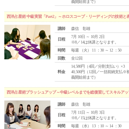
義開始前まで）
西洋占星術 中級実習「Part2」～ホロスコープ・リーディングの技術
講師
森信 彰雄
7月 10日 ～ 10月 2日
日程
※8／14は休講となります。
時間
毎週 （
火
） 11 ：30 ～ 12 ：50
回数
全12回
14,580円（4回／分割支払い）×3
料金
40,500円（12回／一括前納支払※
義開始前まで）
西洋占星術ブラッシュアップ～中級レベルまでを総復習してスキルアッ
講師
森信 彰雄
7月 11日 ～ 10月 3日
日程
※8／15は休講となります。
時間
毎週 （
水
） 13 ：10 ～ 14 ：30