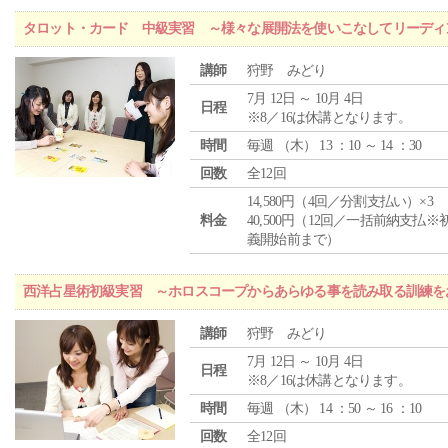
タロット・カード 中級実習 ～様々な展開法を使いこなしてリーディ
講師
狩野 みどり
7月 12日 ～ 10月 4日
日程
※8／16は休講となります。
時間
毎週 （
木
） 13 ：10 ～ 14 ：30
回数
全12回
14,580円（4回／分割支払い）×3
料金
40,500円（12回／一括前納支払※
義開始前まで）
西洋占星術初級実習 ～ホロスコープからあらゆる事を読み取る訓練を
講師
狩野 みどり
7月 12日 ～ 10月 4日
日程
※8／16は休講となります。
時間
毎週 （
木
） 14 ：50 ～ 16 ：10
回数
全12回