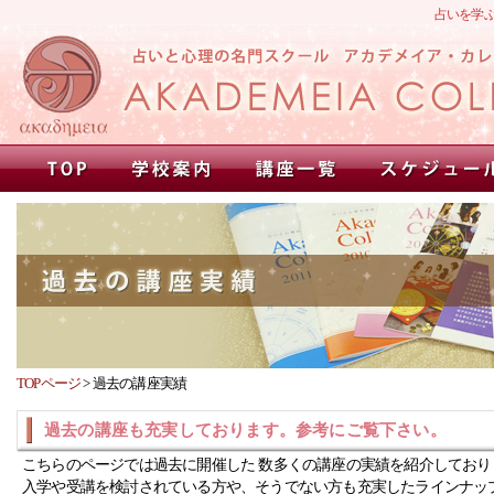
占いを学
TOPページ
>
過去の講座実績
過去の講座も充実しております。参考にご覧下さい。
こちらのページでは過去に開催した 数多くの講座の実績を紹介しており
入学や受講を検討されている方や、そうでない方も充実したラインナッ