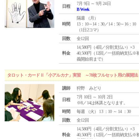
7月 9日 ～ 9月 24日
日程
B Week
隔週 （
月
）
時間
13：10～14：30／14：50～16：10
（1日2コマ）
回数
全12回
14,580円（4回／分割支払い）×3
料金
40,500円（12回／一括前納支払※
義開始前まで）
タロット・カードⅡ「小アルカナ」実習 ～78枚フルセット用の展開
講師
狩野 みどり
7月 10日 ～ 10月 2日
日程
※8／14は休講となります。
時間
毎週 （
火
） 13 ：10 ～ 14 ：30
回数
全12回
14,580円（4回／分割支払い）×3
料金
40,500円（12回／一括前納支払※