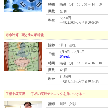
時間
隔週 （
月
） 13 ：10 ～ 14 ：30
回数
全6回
22,360円
料金
一般22,360円/入学者20,090円
寿命計算・死と生の明瞭化
講師
澤田 昌征
7月 9日 ～ 8月 6日
日程
B Week
時間
隔週 （
月
） 14 ：50 ～ 16 ：10
回数
全3回
11,510円
料金
一般11,510円/入学者10,370円
手相中級実習 ～手相の実践テクニックを身につける～
講師
川野 文彰