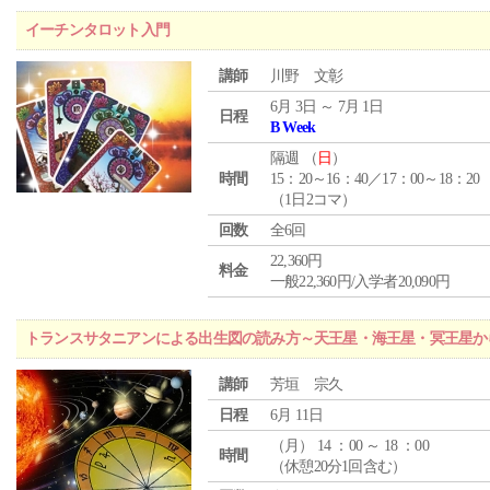
イーチンタロット入門
講師
川野 文彰
6月 3日 ～ 7月 1日
日程
B Week
隔週 （
日
）
時間
15：20～16：40／17：00～18：20
（1日2コマ）
回数
全6回
22,360円
料金
一般22,360円/入学者20,090円
トランスサタニアンによる出生図の読み方～天王星・海王星・冥王星か
講師
芳垣 宗久
日程
6月 11日
（
月
） 14 ：00 ～ 18 ：00
時間
（休憩20分1回含む）