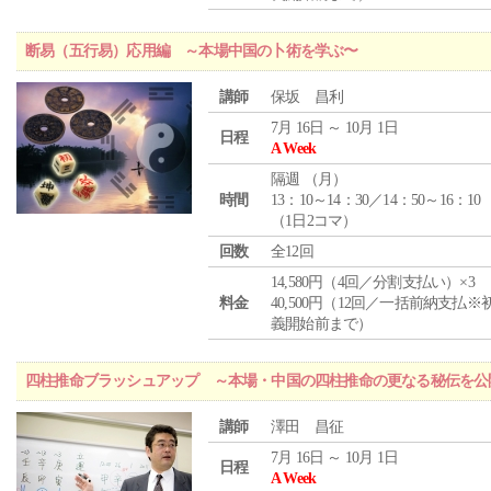
断易（五行易）応用編 ～本場中国の卜術を学ぶ〜
講師
保坂 昌利
7月 16日 ～ 10月 1日
日程
A Week
隔週 （
月
）
時間
13：10～14：30／14：50～16：10
（1日2コマ）
回数
全12回
14,580円（4回／分割支払い）×3
料金
40,500円（12回／一括前納支払※
義開始前まで）
四柱推命ブラッシュアップ ～本場・中国の四柱推命の更なる秘伝を公
講師
澤田 昌征
7月 16日 ～ 10月 1日
日程
A Week