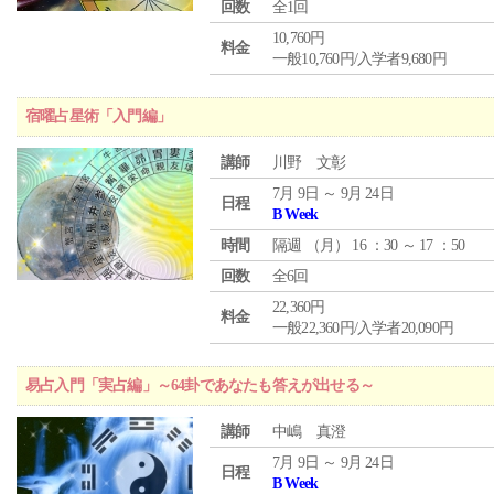
回数
全1回
10,760円
料金
一般10,760円/入学者9,680円
宿曜占星術「入門編」
講師
川野 文彰
7月 9日 ～ 9月 24日
日程
B Week
時間
隔週 （
月
） 16 ：30 ～ 17 ：50
回数
全6回
22,360円
料金
一般22,360円/入学者20,090円
易占入門「実占編」～64卦であなたも答えが出せる～
講師
中嶋 真澄
7月 9日 ～ 9月 24日
日程
B Week