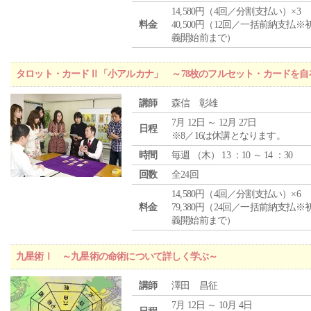
14,580円（4回／分割支払い）×3
料金
40,500円（12回／一括前納支払※
義開始前まで）
タロット・カードⅡ「小アルカナ」 ～78枚のフルセット・カードを自
講師
森信 彰雄
7月 12日 ～ 12月 27日
日程
※8／16は休講となります。
時間
毎週 （
木
） 13 ：10 ～ 14 ：30
回数
全24回
14,580円（4回／分割支払い）×6
料金
79,380円（24回／一括前納支払※
義開始前まで）
九星術Ⅰ ～九星術の命術について詳しく学ぶ～
講師
澤田 昌征
7月 12日 ～ 10月 4日