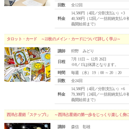
回数
全12回
14,580円（4回／分割支払い）×3
料金
40,500円（12回／一括前納支払※
義開始前まで）
タロット・カード ～22枚のメイン・カードについて詳しく学ぶ～
講師
狩野 みどり
7月 11日 ～ 12月 26日
日程
※8／15は休講となります。
時間
毎週 （
水
） 19 ：00 ～ 20 ：20
回数
全24回
14,580円（4回／分割支払い）×6
料金
79,380円（24回／一括前納支払※
義開始前まで）
西洋占星術「ステップ1」 ～西洋占星術の第一歩をじっくり楽しく身
講師
森信 彰雄