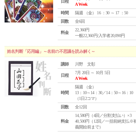
日程
A Week
時間
隔週 （
金
） 16 ：30 ～ 17 ：50
回数
全6回
22,360円
料金
一般22,360円/入学者20,090円
姓名判断「応用編」～名前の不思議を読み解く～
講師
川野 文彰
7月 20日 ～ 10月 5日
日程
A Week
隔週 （
金
）
時間
13：10～14：30／14：50～16：10
（1日2コマ）
回数
全12回
14,580円（4回／分割支払い）×3
料金
40,500円（12回／一括前納支払※
義開始前まで）