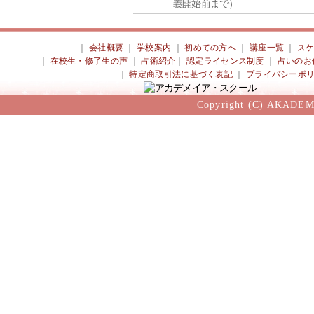
義開始前まで）
｜
会社概要
｜
学校案内
｜
初めての方へ
｜
講座一覧
｜
ス
｜
在校生・修了生の声
｜
占術紹介
｜
認定ライセンス制度
｜
占いのお
｜
特定商取引法に基づく表記
｜
プライバシーポ
Copyright (C) AKADEM