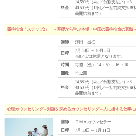
14,580円（4回／分割支払い）×3
料金
40,500円（12回／一括前納支払※
義開始前まで）
四柱推命「ステップ2」 ～基礎から学ぶ本場・中国の四柱推命の真髄
講師
澤田 昌征
7月 13日 ～ 10月 5日
日程
※8／17は休講となります。
時間
毎週 （
金
） 14 ：50 ～ 16 ：10
回数
全12回
14,580円（4回／分割支払い）×3
料金
40,500円（12回／一括前納支払※
義開始前まで）
心理カウンセリング～対話を深めるカウンセリング～人に接する仕事には
講師
ＴＭＡカウンセラー
日程
7月 13日 ～ 1月 11日