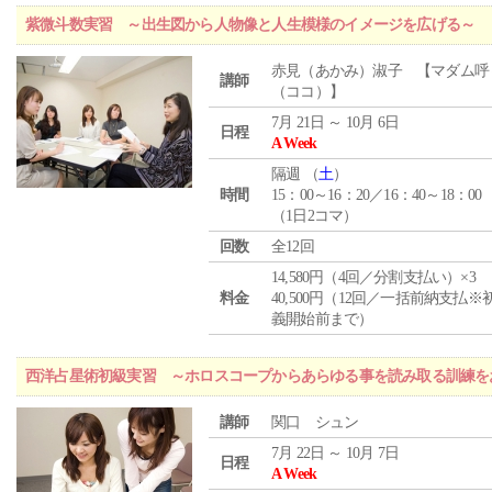
紫微斗数実習 ～出生図から人物像と人生模様のイメージを広げる～
赤見（あかみ）淑子 【マダム呼
講師
（ココ）】
7月 21日 ～ 10月 6日
日程
A Week
隔週 （
土
）
時間
15：00～16：20／16：40～18：00
（1日2コマ）
回数
全12回
14,580円（4回／分割支払い）×3
料金
40,500円（12回／一括前納支払※
義開始前まで）
西洋占星術初級実習 ～ホロスコープからあらゆる事を読み取る訓練を
講師
関口 シュン
7月 22日 ～ 10月 7日
日程
A Week