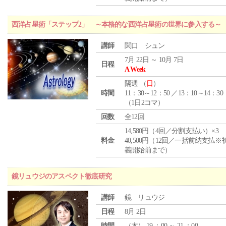
西洋占星術「ステップ2」 ～本格的な西洋占星術の世界に参入する～
講師
関口 シュン
7月 22日 ～ 10月 7日
日程
A Week
隔週 （
日
）
時間
11：30～12：50 ／13：10～14：30
（1日2コマ）
回数
全12回
14,580円（4回／分割支払い）×3
料金
40,500円（12回／一括前納支払※
義開始前まで）
鏡リュウジのアスペクト徹底研究
講師
鏡 リュウジ
日程
8月 2日
時間
（
木
） 19 ：00 ～ 21 ：00