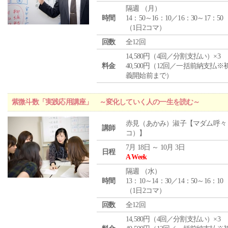
隔週 （
月
）
時間
14：50～16：10／16：30～17：50
（1日2コマ）
回数
全12回
14,580円（4回／分割支払い）×3
料金
40,500円（12回／一括前納支払※
義開始前まで）
紫微斗数「実践応用講座」 ～変化していく人の一生を読む～
赤見（あかみ）淑子【マダム呼々
講師
コ）】
7月 18日 ～ 10月 3日
日程
A Week
隔週 （
水
）
時間
13：10～14：30／14：50～16：10
（1日2コマ）
回数
全12回
14,580円（4回／分割支払い）×3