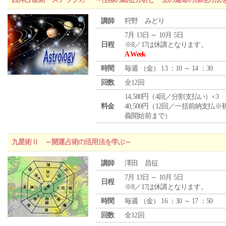
講師
狩野 みどり
7月 13日 ～ 10月 5日
日程
※8／17は休講となります。
A Week
時間
毎週 （
金
） 13 ：10 ～ 14 ：30
回数
全12回
14,580円（4回／分割支払い）×3
料金
40,500円（12回／一括前納支払※
義開始前まで）
九星術Ⅱ ～開運占術の活用法を学ぶ～
講師
澤田 昌征
7月 13日 ～ 10月 5日
日程
※8／17は休講となります。
時間
毎週 （
金
） 16 ：30 ～ 17 ：50
回数
全12回