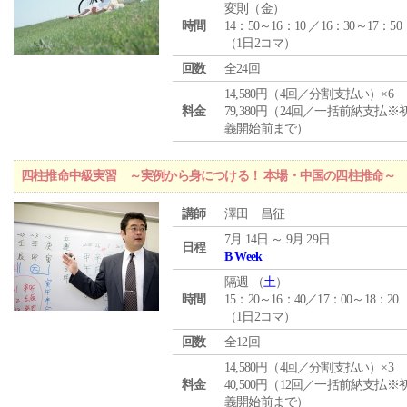
変則（金）
時間
14：50～16：10 ／16：30～17：50
（1日2コマ）
回数
全24回
14,580円（4回／分割支払い）×6
料金
79,380円（24回／一括前納支払※
義開始前まで）
四柱推命中級実習 ～実例から身につける！ 本場・中国の四柱推命～
講師
澤田 昌征
7月 14日 ～ 9月 29日
日程
B Week
隔週 （
土
）
時間
15：20～16：40／17：00～18：20
（1日2コマ）
回数
全12回
14,580円（4回／分割支払い）×3
料金
40,500円（12回／一括前納支払※
義開始前まで）