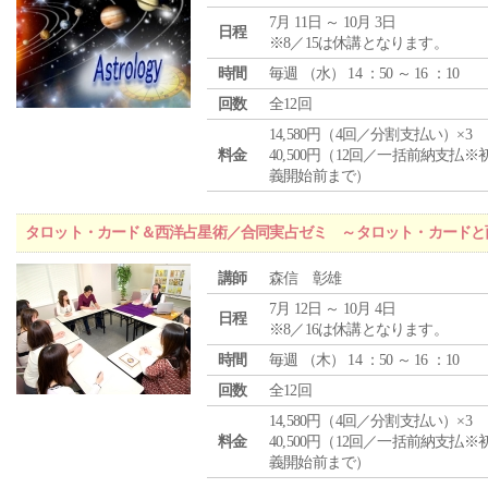
7月 11日 ～ 10月 3日
日程
※8／15は休講となります。
時間
毎週 （
水
） 14 ：50 ～ 16 ：10
回数
全12回
14,580円（4回／分割支払い）×3
料金
40,500円（12回／一括前納支払※
義開始前まで）
タロット・カード＆西洋占星術／合同実占ゼミ ～タロット・カードと
講師
森信 彰雄
7月 12日 ～ 10月 4日
日程
※8／16は休講となります。
時間
毎週 （
木
） 14 ：50 ～ 16 ：10
回数
全12回
14,580円（4回／分割支払い）×3
料金
40,500円（12回／一括前納支払※
義開始前まで）