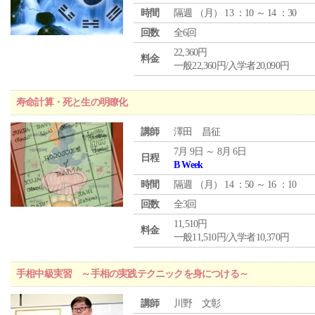
時間
隔週 （
月
） 13 ：10 ～ 14 ：30
回数
全6回
22,360円
料金
一般22,360円/入学者20,090円
寿命計算・死と生の明瞭化
講師
澤田 昌征
7月 9日 ～ 8月 6日
日程
B Week
時間
隔週 （
月
） 14 ：50 ～ 16 ：10
回数
全3回
11,510円
料金
一般11,510円/入学者10,370円
手相中級実習 ～手相の実践テクニックを身につける～
講師
川野 文彰