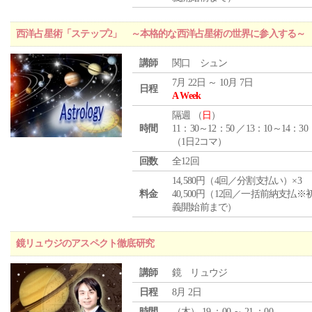
西洋占星術「ステップ2」 ～本格的な西洋占星術の世界に参入する～
講師
関口 シュン
7月 22日 ～ 10月 7日
日程
A Week
隔週 （
日
）
時間
11：30～12：50 ／13：10～14：30
（1日2コマ）
回数
全12回
14,580円（4回／分割支払い）×3
料金
40,500円（12回／一括前納支払※
義開始前まで）
鏡リュウジのアスペクト徹底研究
講師
鏡 リュウジ
日程
8月 2日
時間
（
木
） 19 ：00 ～ 21 ：00