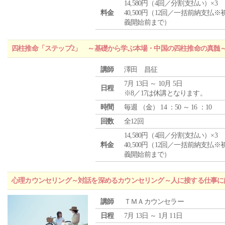
14,580円（4回／分割支払い）×3
料金
40,500円（12回／一括前納支払※
義開始前まで）
四柱推命「ステップ2」 ～基礎から学ぶ本場・中国の四柱推命の真髄
講師
澤田 昌征
7月 13日 ～ 10月 5日
日程
※8／17は休講となります。
時間
毎週 （
金
） 14 ：50 ～ 16 ：10
回数
全12回
14,580円（4回／分割支払い）×3
料金
40,500円（12回／一括前納支払※
義開始前まで）
心理カウンセリング～対話を深めるカウンセリング～人に接する仕事には
講師
ＴＭＡカウンセラー
日程
7月 13日 ～ 1月 11日