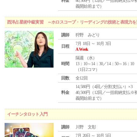
料金
40,500円（12回／一括前納支払※
義開始前まで）
西洋占星術中級実習 ～ホロスコープ・リーディングの技術と表現力を
講師
狩野 みどり
7月 18日 ～ 10月 3日
日程
A Week
隔週 （
水
）
時間
13：10～14：30／14：50～16：10
（1日2コマ）
回数
全12回
14,580円（4回／分割支払い）×3
料金
40,500円（12回／一括前納支払※
義開始前まで）
イーチンタロット入門
講師
川野 文彰
7月 20日 ～ 10月 5日