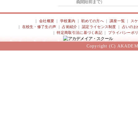
義開始前まで）
｜
会社概要
｜
学校案内
｜
初めての方へ
｜
講座一覧
｜
ス
｜
在校生・修了生の声
｜
占術紹介
｜
認定ライセンス制度
｜
占いのお
｜
特定商取引法に基づく表記
｜
プライバシーポ
Copyright (C) AKADEM