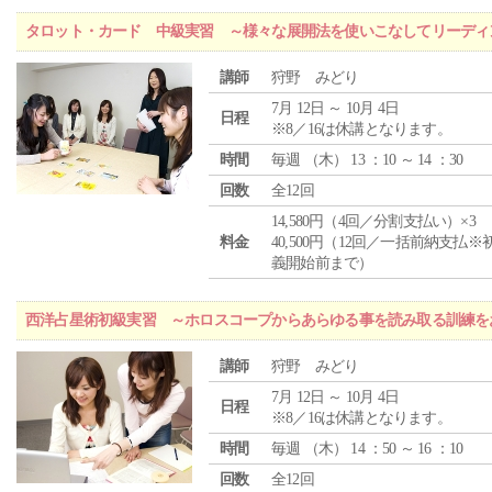
タロット・カード 中級実習 ～様々な展開法を使いこなしてリーディ
講師
狩野 みどり
7月 12日 ～ 10月 4日
日程
※8／16は休講となります。
時間
毎週 （
木
） 13 ：10 ～ 14 ：30
回数
全12回
14,580円（4回／分割支払い）×3
料金
40,500円（12回／一括前納支払※
義開始前まで）
西洋占星術初級実習 ～ホロスコープからあらゆる事を読み取る訓練を
講師
狩野 みどり
7月 12日 ～ 10月 4日
日程
※8／16は休講となります。
時間
毎週 （
木
） 14 ：50 ～ 16 ：10
回数
全12回