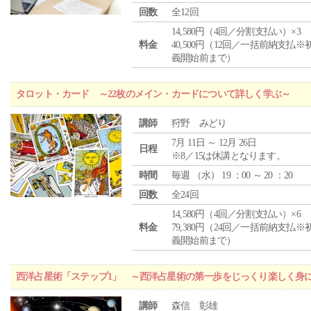
回数
全12回
14,580円（4回／分割支払い）×3
料金
40,500円（12回／一括前納支払※
義開始前まで）
タロット・カード ～22枚のメイン・カードについて詳しく学ぶ～
講師
狩野 みどり
7月 11日 ～ 12月 26日
日程
※8／15は休講となります。
時間
毎週 （
水
） 19 ：00 ～ 20 ：20
回数
全24回
14,580円（4回／分割支払い）×6
料金
79,380円（24回／一括前納支払※
義開始前まで）
西洋占星術「ステップ1」 ～西洋占星術の第一歩をじっくり楽しく身
講師
森信 彰雄