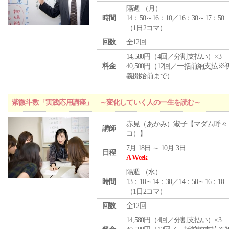
隔週 （
月
）
時間
14：50～16：10／16：30～17：50
（1日2コマ）
回数
全12回
14,580円（4回／分割支払い）×3
料金
40,500円（12回／一括前納支払※
義開始前まで）
紫微斗数「実践応用講座」 ～変化していく人の一生を読む～
赤見（あかみ）淑子【マダム呼々
講師
コ）】
7月 18日 ～ 10月 3日
日程
A Week
隔週 （
水
）
時間
13：10～14：30／14：50～16：10
（1日2コマ）
回数
全12回
14,580円（4回／分割支払い）×3