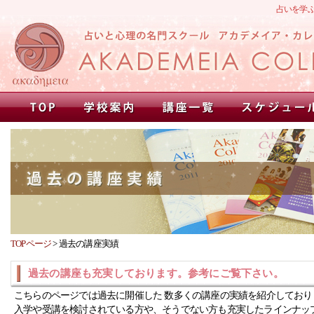
占いを学
TOPページ
>
過去の講座実績
過去の講座も充実しております。参考にご覧下さい。
こちらのページでは過去に開催した 数多くの講座の実績を紹介しており
入学や受講を検討されている方や、そうでない方も充実したラインナッ