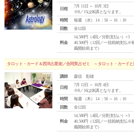
7月 11日 ～ 10月 3日
日程
※8／15は休講となります。
時間
毎週 （
水
） 14 ：50 ～ 16 ：10
回数
全12回
14,580円（4回／分割支払い）×3
料金
40,500円（12回／一括前納支払※
義開始前まで）
タロット・カード＆西洋占星術／合同実占ゼミ ～タロット・カードと
講師
森信 彰雄
7月 12日 ～ 10月 4日
日程
※8／16は休講となります。
時間
毎週 （
木
） 14 ：50 ～ 16 ：10
回数
全12回
14,580円（4回／分割支払い）×3
料金
40,500円（12回／一括前納支払※
義開始前まで）