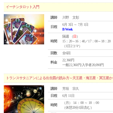
イーチンタロット入門
講師
川野 文彰
6月 3日 ～ 7月 1日
日程
B Week
隔週 （
日
）
時間
15：20～16：40／17：00～18：20
（1日2コマ）
回数
全6回
22,360円
料金
一般22,360円/入学者20,090円
トランスサタニアンによる出生図の読み方～天王星・海王星・冥王星か
講師
芳垣 宗久
日程
6月 11日
（
月
） 14 ：00 ～ 18 ：00
時間
（休憩20分1回含む）