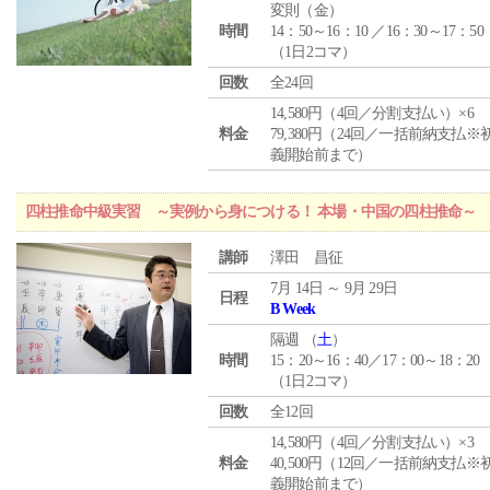
変則（金）
時間
14：50～16：10 ／16：30～17：50
（1日2コマ）
回数
全24回
14,580円（4回／分割支払い）×6
料金
79,380円（24回／一括前納支払※
義開始前まで）
四柱推命中級実習 ～実例から身につける！ 本場・中国の四柱推命～
講師
澤田 昌征
7月 14日 ～ 9月 29日
日程
B Week
隔週 （
土
）
時間
15：20～16：40／17：00～18：20
（1日2コマ）
回数
全12回
14,580円（4回／分割支払い）×3
料金
40,500円（12回／一括前納支払※
義開始前まで）