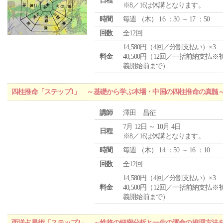
日程
※8／16は休講となります。
時間
毎週 （
木
） 16 ：30 ～ 17 ：50
回数
全12回
14,580円（4回／分割支払い）×3
料金
40,500円（12回／一括前納支払※
義開始前まで）
四柱推命「ステップ1」 ～基礎から学ぶ本場・中国の四柱推命の真髄
講師
澤田 昌征
7月 12日 ～ 10月 4日
日程
※8／16は休講となります。
時間
毎週 （
木
） 14 ：50 ～ 16 ：10
回数
全12回
14,580円（4回／分割支払い）×3
料金
40,500円（12回／一括前納支払※
義開始前まで）
西洋占星術「ステップ3」 ～性格の細密分析と一生の運命の推理方法