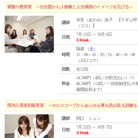
紫微斗数実習 ～出生図から人物像と人生模様のイメージを広げる～
赤見（あかみ）淑子 【マダム呼
講師
（ココ）】
7月 21日 ～ 10月 6日
日程
A Week
隔週 （
土
）
時間
15：00～16：20／16：40～18：00
（1日2コマ）
回数
全12回
14,580円（4回／分割支払い）×3
料金
40,500円（12回／一括前納支払※
義開始前まで）
西洋占星術初級実習 ～ホロスコープからあらゆる事を読み取る訓練を
講師
関口 シュン
7月 22日 ～ 10月 7日
日程
A Week