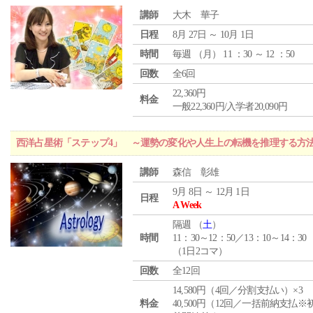
講師
大木 華子
日程
8月 27日 ～ 10月 1日
時間
毎週 （
月
） 11 ：30 ～ 12 ：50
回数
全6回
22,360円
料金
一般22,360円/入学者20,090円
西洋占星術「ステップ4」 ～運勢の変化や人生上の転機を推理する方
講師
森信 彰雄
9月 8日 ～ 12月 1日
日程
A Week
隔週 （
土
）
時間
11：30～12：50／13：10～14：30
（1日2コマ）
回数
全12回
14,580円（4回／分割支払い）×3
料金
40,500円（12回／一括前納支払※