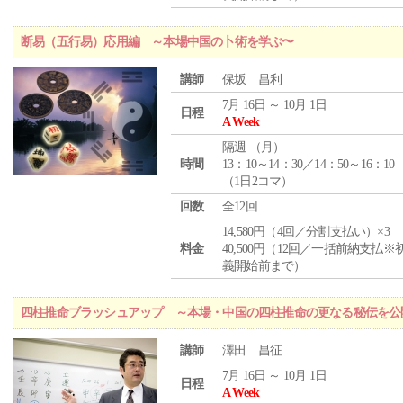
断易（五行易）応用編 ～本場中国の卜術を学ぶ〜
講師
保坂 昌利
7月 16日 ～ 10月 1日
日程
A Week
隔週 （
月
）
時間
13：10～14：30／14：50～16：10
（1日2コマ）
回数
全12回
14,580円（4回／分割支払い）×3
料金
40,500円（12回／一括前納支払※
義開始前まで）
四柱推命ブラッシュアップ ～本場・中国の四柱推命の更なる秘伝を公
講師
澤田 昌征
7月 16日 ～ 10月 1日
日程
A Week