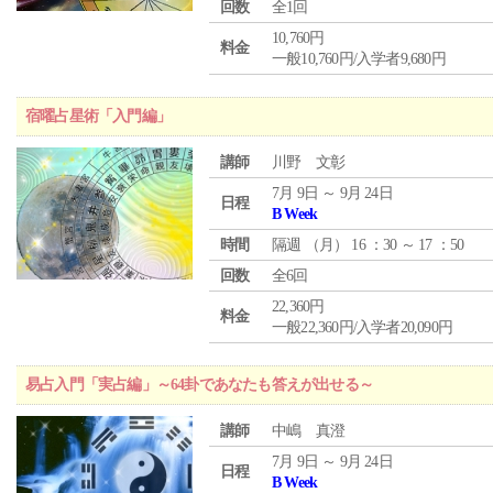
回数
全1回
10,760円
料金
一般10,760円/入学者9,680円
宿曜占星術「入門編」
講師
川野 文彰
7月 9日 ～ 9月 24日
日程
B Week
時間
隔週 （
月
） 16 ：30 ～ 17 ：50
回数
全6回
22,360円
料金
一般22,360円/入学者20,090円
易占入門「実占編」～64卦であなたも答えが出せる～
講師
中嶋 真澄
7月 9日 ～ 9月 24日
日程
B Week