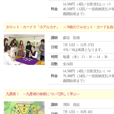
14,580円（4回／分割支払い）×3
料金
40,500円（12回／一括前納支払※
義開始前まで）
タロット・カードⅡ「小アルカナ」 ～78枚のフルセット・カードを自
講師
森信 彰雄
7月 12日 ～ 12月 27日
日程
※8／16は休講となります。
時間
毎週 （
木
） 13 ：10 ～ 14 ：30
回数
全24回
14,580円（4回／分割支払い）×6
料金
79,380円（24回／一括前納支払※
義開始前まで）
九星術Ⅰ ～九星術の命術について詳しく学ぶ～
講師
澤田 昌征
7月 12日 ～ 10月 4日