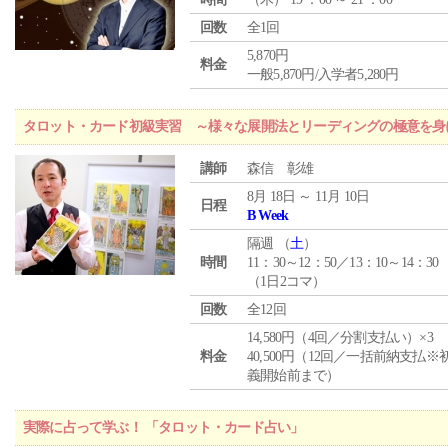
回数
全1回
5,870円
料金
一般5,870円/入学者5,280円
タロット・カード初級実習 ～様々な展開法とリーディングの極意を身
講師
森信 彰雄
8月 18日 ～ 11月 10日
日程
B Week
隔週 （
土
）
時間
11：30～12：50／13：10～14：30
（1日2コマ）
回数
全12回
14,580円（4回／分割支払い）×3
料金
40,500円（12回／一括前納支払※
義開始前まで）
実際に占って学ぶ！ 「タロット・カード占い」