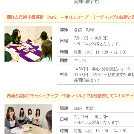
義開始前まで）
西洋占星術 中級実習「Part2」～ホロスコープ・リーディングの技術
講師
森信 彰雄
7月 10日 ～ 10月 2日
日程
※8／14は休講となります。
時間
毎週 （
火
） 11 ：30 ～ 12 ：50
回数
全12回
14,580円（4回／分割支払い）×3
料金
40,500円（12回／一括前納支払※
義開始前まで）
西洋占星術ブラッシュアップ～中級レベルまでを総復習してスキルアッ
講師
森信 彰雄
7月 11日 ～ 10月 3日
日程
※8／15は休講となります。
時間
毎週 （
水
） 13 ：10 ～ 14 ：30