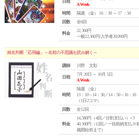
日程
A Week
時間
隔週 （
金
） 16 ：30 ～ 17 ：50
回数
全6回
22,360円
料金
一般22,360円/入学者20,090円
姓名判断「応用編」～名前の不思議を読み解く～
講師
川野 文彰
7月 20日 ～ 10月 5日
日程
A Week
隔週 （
金
）
時間
13：10～14：30／14：50～16：10
（1日2コマ）
回数
全12回
14,580円（4回／分割支払い）×3
料金
40,500円（12回／一括前納支払※
義開始前まで）