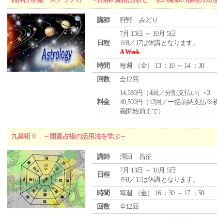
講師
狩野 みどり
7月 13日 ～ 10月 5日
日程
※8／17は休講となります。
A Week
時間
毎週 （
金
） 13 ：10 ～ 14 ：30
回数
全12回
14,580円（4回／分割支払い）×3
料金
40,500円（12回／一括前納支払※
義開始前まで）
九星術Ⅱ ～開運占術の活用法を学ぶ～
講師
澤田 昌征
7月 13日 ～ 10月 5日
日程
※8／17は休講となります。
時間
毎週 （
金
） 16 ：30 ～ 17 ：50
回数
全12回