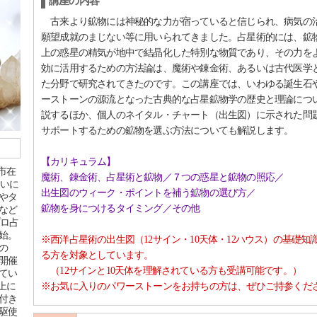
講座の内容
古来より鉱物には神秘的な力が宿っていると信じられ、病気の
願望成就のまじない等に用いられてきました。占星術的には、鉱
上の惑星の精気が地中で結晶化した特別な物質であり、その力を
効に活用するための方法論は、魔術や錬金術、あるいは古代医学
た分野で研究されてきたのです。この講座では、いわゆる誕生石
ーストーンの源流となった古典的な占星鉱物学の歴史と理論につ
説するほか、個人のネイタル・チャート（出生図）に示された問
サポートするための鉱物を選ぶ方法についても解説します。
【カリキュラム】
浜市在
魔術、錬金術、占星術と鉱物／７つの惑星と鉱物の照応／
占いに
出生図のウィーク・ポイントを補う鉱物の選び方／
やタ
鉱物を身につけるタイミング／その他
など
プロ占
始。
※西洋占星術の出生図（12サイン・10天体・12ハウス）の基礎知
の
る方を対象としています。
開催
（12サインと10天体を理解されている方も受講可能です。）
てい
以上に
※お気に入りのパワーストーンをお持ちの方は、ぜひご持参くだ
付き
駆使