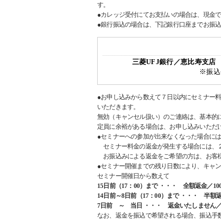
す。
●カレッジ受付にてお支払いの場合は、現金
●銀行振込の場合は、下記銀行口座までお振
三菱UFJ銀行／恵比寿支
※振込
●お申し込みから数えて７日以内にセミナー
いただきます。
無効（キャンセル扱い）のご連絡は、基本的
定員に余裕がある場合は、お申し込みいただ
●セミナーへの参加が出来なくなった場合に
セミナー料金の返金が発生する場合には、２
お振込みによる返金をご希望の方は、お客様
●セミナー開催までの残り日数により、キャ
セミナー開催日から数えて
15日前（17：00）まで ・・・ 全額返金／10
14日前～8日前（17：00）まで ・・・ 半額
7日前 ～ 当日 ・・・ 返金いたしません／
なお、返金を振込で希望される場合、振込手