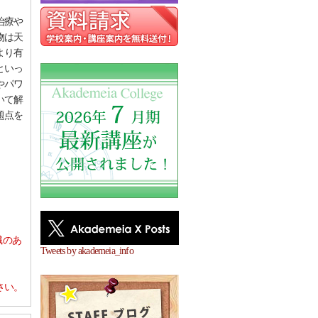
治療や
物は天
より有
といっ
やパワ
いて解
題点を
識のあ
Tweets by akademeia_info
さい。