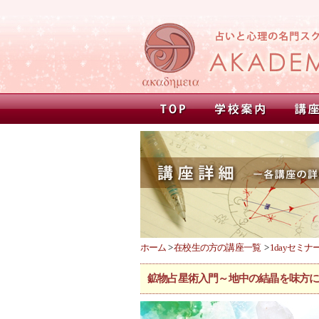
ホーム
>
在校生の方の講座一覧
>
1dayセミナ
鉱物占星術入門～地中の結晶を味方