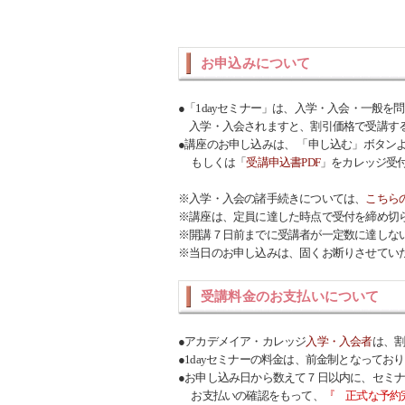
お申込みについて
●「1dayセミナー」は、入学・入会・一般を
入学・入会されますと、割引価格で受講す
●講座のお申し込みは、 「申し込む」ボタン
もしくは「
受講申込書PDF
」をカレッジ受
※入学・入会の諸手続きについては、
こちら
※講座は、定員に達した時点で受付を締め切
※開講７日前までに受講者が一定数に達しな
※当日のお申し込みは、固くお断りさせてい
受講料金のお支払いについて
●アカデメイア・カレッジ
入学・入会者
は、
●1dayセミナーの料金は、前金制となってお
●お申し込み日から数えて７日以内に、セミ
お支払いの確認をもって、
『 正式な予約