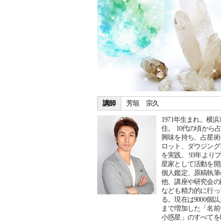
講師
芳垣 宗久
1971年生まれ。横
住。 10代の頃から
興味を持ち、占星術
ロット、ダウジング
を実践。 93年より
星家として活動を開
個人鑑定、原稿執筆
他、講座や研究会の
なども精力的に行っ
る。現在は9000個
まで増加した「名前
小惑星」のすべてを