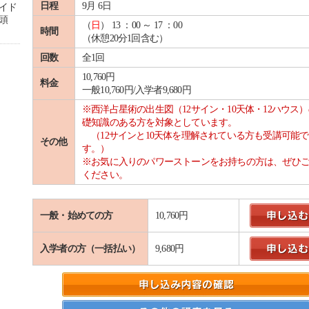
日程
9月 6日
イド
頭
（
日
） 13 ：00 ～ 17 ：00
時間
（休憩20分1回含む）
回数
全1回
10,760円
料金
一般10,760円/入学者9,680円
※西洋占星術の出生図（12サイン・10天体・12ハウス
礎知識のある方を対象としています。
（12サインと10天体を理解されている方も受講可能で
その他
す。）
※お気に入りのパワーストーンをお持ちの方は、ぜひ
ください。
一般・始めての方
10,760円
入学者の方（一括払い）
9,680円