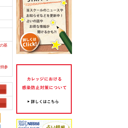
）の基
ご持参