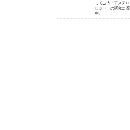
して占う「アステロ
ロジー」の研究に没
中。