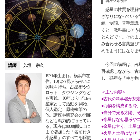
講座の内容
惑星の性質を理解す
ざなりになっている
練、制限、苦手意識
くと「教科書にそう
とんどです。そのま
み合わせる言葉遊び
めるようにはなりま
今回の講座は、占星
講師
芳垣 宗久
再確認しながら、古
1971年生まれ。横浜市在
し、惑星を「生き物
住。10代の頃から占いに
興味を持ち、占星術やタ
＜主な内容＞
ロット、ダウジングなど
を実践。 93年よりプロ占
●古代の科学者が想
星家として活動を開始。
●万物を構成する冷
個人鑑定、原稿執筆の
●自分で光る太陽、
他、講座や研究会の開催
●水星はなぜ思考や
なども精力的に行ってい
る。現在は9000個以上に
●金星は甘く、土星
まで増加した「名前付き
●火星と土星はなぜ
小惑星」のすべてを駆使