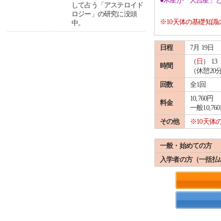
●木星が「大吉星」
して占う「アステロイド
ロジー」の研究に没頭
※10天体の基礎知
中。
日程
7月 19日
（
日
） 13 
時間
（休憩20
回数
全1回
10,760円
料金
一般10,76
その他
※10天
一般・始めての方
入学者の方（一括払