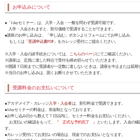
お申込みについて
●「1dayセミナー」は、入学・入会・一般を問わず受講可能です。
入学・入会されますと、割引価格で受講することができます。
●講座のお申し込みは、 「申し込む」ボタンよりフォームにてお申し込み、
もしくは「
受講申込書PDF
」をカレッジ受付にご提出ください。
※入学・入会の諸手続きについては、
こちらのページ
にてご確認ください。
※講座は、定員に達した時点で受付を締め切らせていただきます。
※開講７日前までに受講者が一定数に達しないときは、講座を中止または延期
※当日のお申し込みは、固くお断りさせていただきます。
受講料金のお支払いについて
●アカデメイア・カレッジ
入学・入会者
は、割引料金で受講できます。
●1dayセミナーの料金は、前金制となっております。
●お申し込み日から数えて７日以内に、セミナー料金をお支払いください。
お支払いの確認をもって、
『 正式な予約完了 』
といたします。入金の確
す。
●カレッジ受付にてお支払いの場合は、現金でのお支払いとなります。