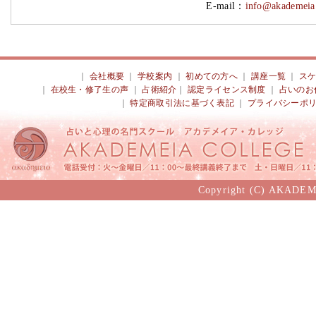
E-mail：
info@akademeia.
｜
会社概要
｜
学校案内
｜
初めての方へ
｜
講座一覧
｜
ス
｜
在校生・修了生の声
｜
占術紹介
｜
認定ライセンス制度
｜
占いのお
｜
特定商取引法に基づく表記
｜
プライバシーポ
Copyright (C) AKADEM