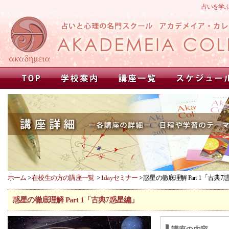
占いを学
ホーム
>
在校生の方の講座一覧
>
1dayセミナー
> 惑星の徹底理解 Part 1「古典
惑星の徹底理解 Part 1「古典7惑星編」