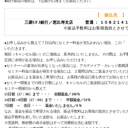
●銀行振込の場合は、下記銀行口座までお振込ください。
【 振込先 】
三菱UFJ銀行／恵比寿支店 普通 ： １０８２１４
※振込手数料はお客様負担とさせ
●お申し込みから数えて７日以内にセミナー料金が支払われない場合、この『
いただきます。
無効（キャンセル扱い）のご連絡は、基本的にいたしません。その際は、お手
定員に余裕がある場合は、お申し込みいただけます。
●セミナーへの参加が出来なくなった場合には、アカデメイア・カレッジ教務
セミナー料金の返金が発生する場合には、２週間以内にご返金させていただ
お振込みによる返金をご希望の方は、お客様の振込口座も併せてお知らせく
●セミナー開催までの残り日数により、キャンセルのご返金額は以下のとおり
セミナー開催日から数えて
15日前（17：00）まで ・・・ 全額返金／100％
14日前～8日前（17：00）まで ・・・ 半額返金／50％
7日前 ～ 当日 ・・・ 返金いたしません／0％
なお、返金を振込で希望される場合、振込手数料はお客様の負担とさせていた
振込手数料を差し引いた金額を、お振込いたします。
※受講料、教材費の表示金額はすべて消費税を含む金額です。