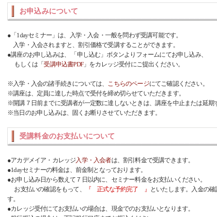
お申込みについて
●「1dayセミナー」は、入学・入会・一般を問わず受講可能です。
入学・入会されますと、割引価格で受講することができます。
●講座のお申し込みは、 「申し込む」ボタンよりフォームにてお申し込み、
もしくは「
受講申込書PDF
」をカレッジ受付にご提出ください。
※入学・入会の諸手続きについては、
こちらのページ
にてご確認ください。
※講座は、定員に達した時点で受付を締め切らせていただきます。
※開講７日前までに受講者が一定数に達しないときは、講座を中止または延期
※当日のお申し込みは、固くお断りさせていただきます。
受講料金のお支払いについて
●アカデメイア・カレッジ
入学・入会者
は、割引料金で受講できます。
●1dayセミナーの料金は、前金制となっております。
●お申し込み日から数えて７日以内に、セミナー料金をお支払いください。
お支払いの確認をもって、
『 正式な予約完了 』
といたします。入金の確
す。
●カレッジ受付にてお支払いの場合は、現金でのお支払いとなります。