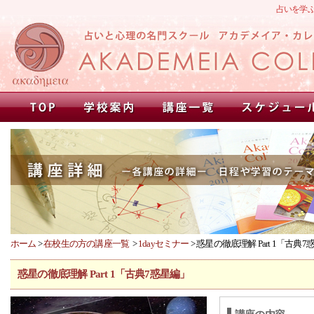
占いを学
ホーム
>
在校生の方の講座一覧
>
1dayセミナー
> 惑星の徹底理解 Part 1「古典
惑星の徹底理解 Part 1「古典7惑星編」