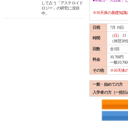
●木星が「大吉星」
して占う「アステロイド
ロジー」の研究に没頭
※10天体の基礎知
中。
日程
7月 19日
（
日
） 13 
時間
（休憩20
回数
全1回
10,760円
料金
一般10,76
その他
※10天
一般・始めての方
入学者の方（一括払