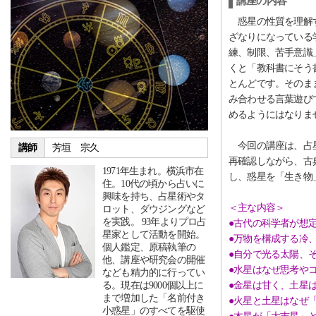
講座の内容
惑星の性質を理解す
ざなりになっている
練、制限、苦手意識
くと「教科書にそう
とんどです。そのま
み合わせる言葉遊び
めるようにはなりま
今回の講座は、占星
講師
芳垣 宗久
再確認しながら、古
1971年生まれ。横浜市在
し、惑星を「生き物
住。10代の頃から占いに
興味を持ち、占星術やタ
＜主な内容＞
ロット、ダウジングなど
を実践。 93年よりプロ占
●古代の科学者が想
星家として活動を開始。
●万物を構成する冷
個人鑑定、原稿執筆の
●自分で光る太陽、
他、講座や研究会の開催
●水星はなぜ思考や
なども精力的に行ってい
る。現在は9000個以上に
●金星は甘く、土星
まで増加した「名前付き
●火星と土星はなぜ
小惑星」のすべてを駆使