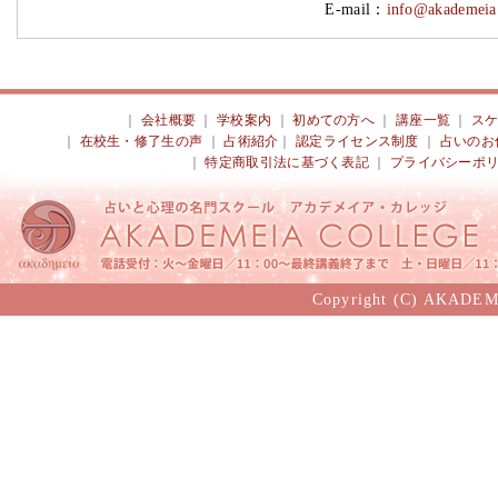
E-mail：
info@akademeia.
｜
会社概要
｜
学校案内
｜
初めての方へ
｜
講座一覧
｜
ス
｜
在校生・修了生の声
｜
占術紹介
｜
認定ライセンス制度
｜
占いのお
｜
特定商取引法に基づく表記
｜
プライバシーポ
Copyright (C) AKADEM