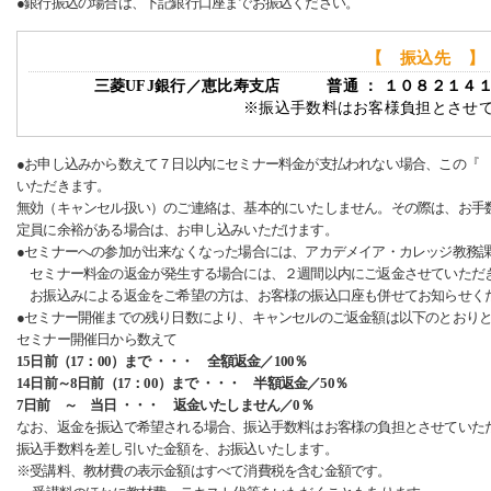
●銀行振込の場合は、下記銀行口座までお振込ください。
【 振込先 】
三菱UFJ銀行／恵比寿支店 普通 ： １０８２１４
※振込手数料はお客様負担とさせ
●お申し込みから数えて７日以内にセミナー料金が支払われない場合、この『
いただきます。
無効（キャンセル扱い）のご連絡は、基本的にいたしません。その際は、お手
定員に余裕がある場合は、お申し込みいただけます。
●セミナーへの参加が出来なくなった場合には、アカデメイア・カレッジ教務
セミナー料金の返金が発生する場合には、２週間以内にご返金させていただ
お振込みによる返金をご希望の方は、お客様の振込口座も併せてお知らせく
●セミナー開催までの残り日数により、キャンセルのご返金額は以下のとおり
セミナー開催日から数えて
15日前（17：00）まで ・・・ 全額返金／100％
14日前～8日前（17：00）まで ・・・ 半額返金／50％
7日前 ～ 当日 ・・・ 返金いたしません／0％
なお、返金を振込で希望される場合、振込手数料はお客様の負担とさせていた
振込手数料を差し引いた金額を、お振込いたします。
※受講料、教材費の表示金額はすべて消費税を含む金額です。