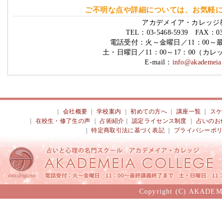
ご不明な点や詳細については、お気軽
アカデメイア・カレッジ
TEL：03-5468-5939 FAX：03-
電話受付：火～金曜日／11：00～
土・日曜日／11：00～17：00（カ
E-mail：
info@akademeia.
｜
会社概要
｜
学校案内
｜
初めての方へ
｜
講座一覧
｜
ス
｜
在校生・修了生の声
｜
占術紹介
｜
認定ライセンス制度
｜
占いのお
｜
特定商取引法に基づく表記
｜
プライバシーポ
Copyright (C) AKADEM