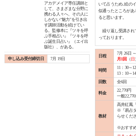
アカデメイア専任講師と
いて占うため､絵の
して、さまざまな分野に
似通ったところがあ
携わる人々へ、その人に
ると思います。
しかない“魅力”を引き出
す講師活動を続けてい
る。監修本に『ツキを呼
繰り返し受講されて
ぶ手相占い』『ツキを呼
っております。
ぶ誕生日占い』（エイ出
版社）、がある。
7月 26日 ～
日程
申し込み受付締切日
7月 19日
月1回
（
日
11：30～1
時間
13：10～
回数
全6回
22,770円
料金
一般22,77
高井紅鳳『
※『易占
教材
らせくだ
※おすす