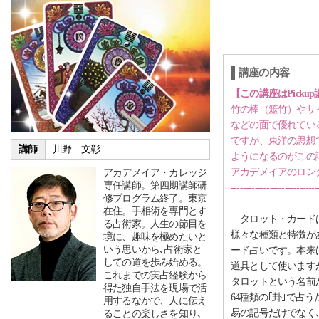
講座の内容
【この講座はPicku
竹の棒（筮竹）やサ
などの面で優れてい
ですが、東洋の思想
講師
川野 文彰
ようになるのがこの
アカデメイアのロン
アカデメイア・カレッジ
専任講師。第四期講師研
-----------------------------
修プログラム終了。東京
在住。手相術を専門とす
タロット・カードは
る占術家。人生の節目を
様々な種類と特徴が
境に、趣味を極めたいと
いう思いから､占術家と
ード占いです。本来
しての道を歩み始める。
道具として使います
これまでの実占経験から
タロットという名前
得た独自手法を現場で活
64種類の｢卦｣で占
用するなかで、人に伝え
易の記号だけでなく
ることの楽しさを知り､