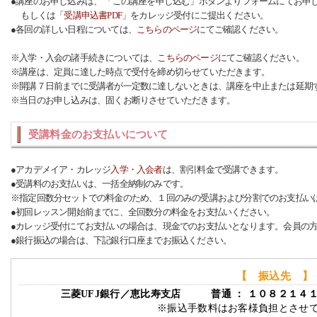
●講座のお申し込みは、 「この講座を申し込む」ボタンよりフォームにてお申
もしくは「
受講申込書PDF
」をカレッジ受付にご提出ください。
●各回の詳しい日程については、
こちらのページ
にてご確認ください。
※入学・入会の諸手続きについては、
こちらのページ
にてご確認ください。
※講座は、定員に達した時点で受付を締め切らせていただきます。
※開講７日前までに受講者が一定数に達しないときは、講座を中止または延期
※当日のお申し込みは、固くお断りさせていただきます。
受講料金のお支払いについて
●アカデメイア・カレッジ
入学・入会者
は、割引料金で受講できます。
●受講料のお支払いは、一括全納制のみです。
※指定回数分セットでの料金のため、１回のみの受講および分割でのお支払い
●初回レッスン開始前までに、全回数分の料金をお支払いください。
●カレッジ受付にてお支払いの場合は、現金でのお支払いとなります。会員の
●銀行振込の場合は、下記銀行口座までお振込ください。
【 振込先 】
三菱UFJ銀行／恵比寿支店 普通 ： １０８２１４
※振込手数料はお客様負担とさせ