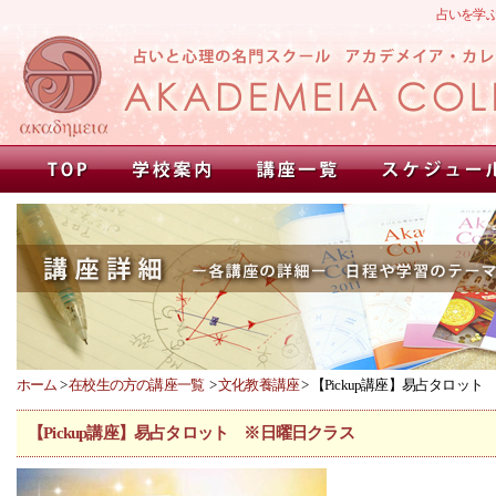
占いを学
ホーム
>
在校生の方の講座一覧
>
文化教養講座
> 【Pickup講座】易占タロッ
【Pickup講座】易占タロット ※日曜日クラス