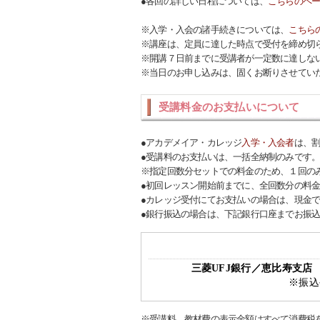
●各回の詳しい日程については、
こちらのペ
※入学・入会の諸手続きについては、
こちら
※講座は、定員に達した時点で受付を締め切
※開講７日前までに受講者が一定数に達しな
※当日のお申し込みは、固くお断りさせてい
受講料金のお支払いについて
●アカデメイア・カレッジ
入学・入会者
は、
●受講料のお支払いは、一括全納制のみです
※指定回数分セットでの料金のため、１回の
●初回レッスン開始前までに、全回数分の料
●カレッジ受付にてお支払いの場合は、現金
●銀行振込の場合は、下記銀行口座までお振
三菱UFJ銀行／恵比寿支
※振込
※受講料、教材費の表示金額はすべて消費税