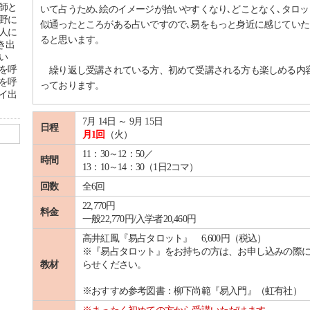
師と
いて占うため､絵のイメージが拾いやすくなり､どことなく､タロッ
野に
似通ったところがある占いですので､易をもっと身近に感じていた
人に
ると思います。
き出
い
を呼
繰り返し受講されている方、初めて受講される方も楽しめる内
を呼
っております。
イ出
7月 14日 ～ 9月 15日
日程
月1回
（火）
11：30～12：50／
時間
13：10～14：30（1日2コマ）
回数
全6回
22,770円
料金
一般22,770円/入学者20,460円
高井紅鳳『易占タロット』 6,600円（税込）
※『易占タロット』をお持ちの方は、お申し込みの際
教材
らせください。
※おすすめ参考図書：柳下尚範『易入門』（虹有社）