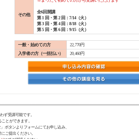
※まったく初めての方から受講いただけます
全6回開講
その他
第 1 回・第 2 回：7/14（火）
第 3 回・第 4 回：8/18（火）
第 5 回・第 6 回：9/15（火）
一般・始めての方
22,770円
入学者の方（一括払い）
20,460円
問わず受講可能です。
ることができます。
む」ボタンよりフォームにてお申し込み、
付にご提出ください。