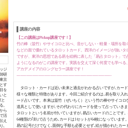
講座の内容
【この講座はPickup講座です！】
竹の棒（筮竹）やサイコロと比べ、音がしない・軽量・場所を取
などの面で優れているタロットカード。西洋のイメージが強いタ
ですが、東洋の思想である易を絵柄に表した「易占タロット」で
ようになるのがこの講座です。実践を交えて深く何度でも学べる
アカデメイアのロングセラー講座です！
ッジ
師研
-------------------------------------------------------------------------------
東京
とす
タロット・カードは近い未来と過去がわかる占いですが､カード
目を
様々な種類と特徴があります。今回ご紹介するのは､易を取り入れ
いと
家と
ード占いです。本来は筮竹（ぜいちく）という竹の棒やサイコロ
る。
道具として使いますが､その代わりにカードを使って占っていきま
から
タロットという名前が付いていますが､易占いカードのことです。
で活
64種類の｢卦｣で占うため､カードは1セットが64枚になっています
伝え
易の記号だけでなく､面倒な手順も必要とせず､絵が描かれたカー
り､