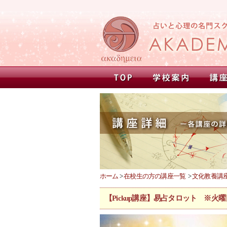
ホーム
>
在校生の方の講座一覧
>
文化教養講
【Pickup講座】易占タロット ※火