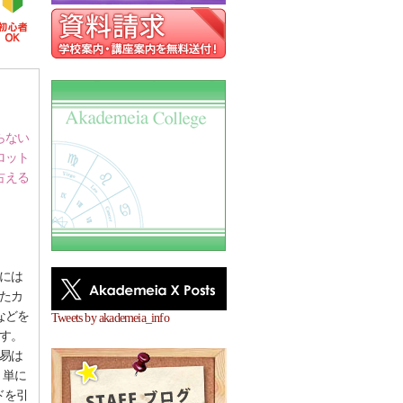
らない
ロット
占える
、
には
たカ
などを
Tweets by akademeia_info
す。
易は
。単に
ドを引