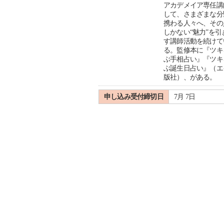
アカデメイア専任講
して、さまざまな分
携わる人々へ、その
しかない“魅力”を引
す講師活動を続けて
る。監修本に『ツキ
ぶ手相占い』『ツキ
ぶ誕生日占い』（エ
版社）、がある。
申し込み受付締切日
7月 7日