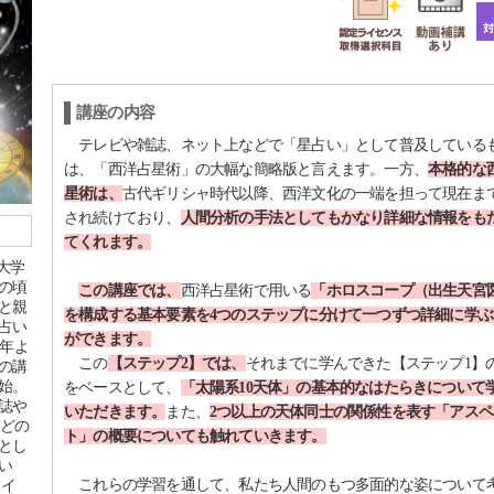
講座の内容
テレビや雑誌、ネット上などで「星占い」として普及している
は、「西洋占星術」の大幅な簡略版と言えます。一方、
本格的な
星術は、
古代ギリシャ時代以降、西洋文化の一端を担って現在ま
され続けており、
人間分析の手法としてもかなり詳細な情報をも
てくれます。
本大学
の頃
この講座では、
西洋占星術で用いる
「ホロスコープ（出生天宮
と親
を構成する基本要素を4つのステップに分けて一つずつ詳細に学ぶ
占い
ができます。
3年よ
この
【ステップ2】では、
それまでに学んできた【ステップ1】
の講
始。
をベースとして、
「太陽系10天体」の基本的なはたらきについて
誌や
いただきます。
また、
2つ以上の天体同士の関係性を表す「アスペ
などの
ト」の概要についても触れていきます。
とし
い
これらの学習を通して、私たち人間のもつ多面的な姿について
メイ