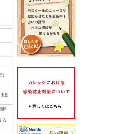
で）
ご用意
理解
する