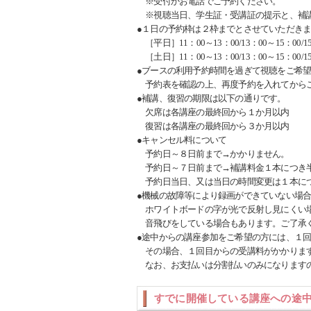
※受付かお電話でご予約ください。
※視聴当日、学生証・受講証の提示と、補講
●１日の予約枠は２枠までとさせていただき
［平日］11：00～13：00/13：00～15：00/15
［土日］11：00～13：00/13：00～15：00/15
●ブースの利用予約時間を過ぎて視聴をご希
予約表を確認の上、再度予約を入れてから
●補講、復習の期限は以下の通りです。
欠席は各講座の最終回から１か月以内
復習は各講座の最終回から３か月以内
●キャンセル料について
予約日～８日前まで→かかりません。
予約日～７日前まで→補講料金１本につき半
予約日当日、又は当日の時間変更は１本につ
●機械の故障等により録画ができていない場
ホワイトボードの字が光で反射し見にくい
音飛びをしている場合もあります。ご了承
●途中からの講座参加をご希望の方には、１
その場合、１回目からの受講料がかかりま
なお、お支払いは分割払いのみになります
すでに開催している講座への途