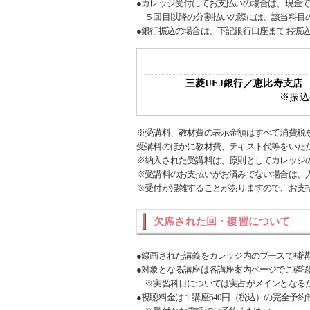
●カレッジ受付にてお支払いの場合は、現金
５回目以降の分割払いの際には、該当科目の
●銀行振込の場合は、下記銀行口座までお振
三菱UFJ銀行／恵比寿支
※振込
※受講料、教材費の表示金額はすべて消費税
受講料のほかに教材費、テキスト代等をいた
※納入された受講料は、原則としてカレッジ
※受講料のお支払いがお済みでない場合は、
※受付が混雑することがありますので、お支
欠席された回・復習について
●録画された講義をカレッジ内のブースで補
●対象となる講座は各講座案内ページでご確
※実習科目については実占がメインとなる
●視聴料金は１講座640円（税込）の完全予約