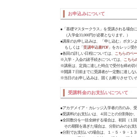
お申込みについて
●「基礎マスタークラス」を受講される場合
（入学金33,000円が必要となります。）
●講座のお申し込みは、 「申し込む」ボタン
もしくは「
受講申込書PDF
」をカレッジ受
●各回の詳しい日程については、
こちらのペ
※入学・入会の諸手続きについては、
こちら
※講座は、定員に達した時点で受付を締め切
※開講７日前までに受講者が一定数に達しな
※当日のお申し込みは、固くお断りさせてい
受講料金のお支払いについて
●アカデメイア・カレッジ入学者の方のみ、
●受講料のお支払いは、４回ごとの分割制か
●全回数分を一括全納する場合は、初回（１
その期限を過ぎた場合は、分割のみのお支
●分割でお支払いの場合は、１・５・９・１