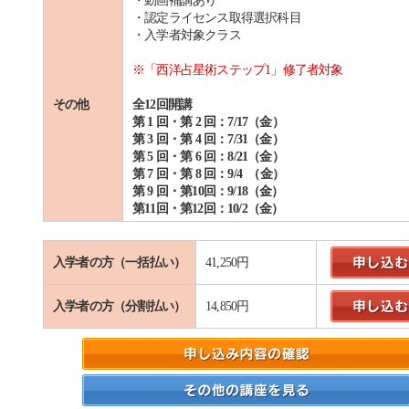
・動画補講あり
・認定ライセンス取得選択科目
・入学者対象クラス
※「西洋占星術ステップ1」修了者対象
その他
全12回開講
第 1 回・第 2 回：7/17（金）
第 3 回・第 4 回：7/31（金）
第 5 回・第 6 回：8/21（金）
第 7 回・第 8 回：9/4 （金）
第 9 回・第10回：9/18（金）
第11回・第12回：10/2（金）
入学者の方（一括払い）
41,250円
入学者の方（分割払い）
14,850円