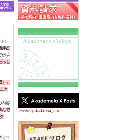
もの
西洋占
で伝承
たらし
図）」
こと
の内容
学んで
Tweets by akademeia_info
ク
考えて