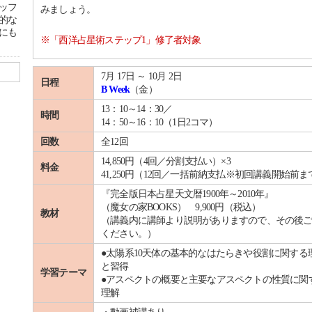
ッフ
みましょう。
的な
にも
※「西洋占星術ステップ1」修了者対象
7月 17日 ～ 10月 2日
日程
B Week
（金）
13：10～14：30／
時間
14：50～16：10（1日2コマ）
回数
全12回
14,850円（4回／分割支払い）×3
料金
41,250円（12回／一括前納支払※初回講義開始前ま
『完全版日本占星天文暦1900年～2010年』
（魔女の家BOOKS） 9,900円（税込）
教材
（講義内に講師より説明がありますので、その後
ください。）
●太陽系10天体の基本的なはたらきや役割に関する
と習得
学習テーマ
●アスペクトの概要と主要なアスペクトの性質に関
理解