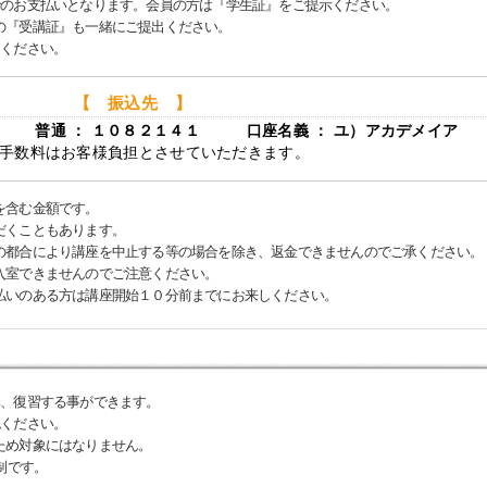
でのお支払いとなります。会員の方は『学生証』をご提示ください。
『受講証』も一緒にご提出ください。
込ください。
【 振込先 】
店 普通 ： １０８２１４１ 口座名義 ： ユ）アカデメイア
手数料はお客様負担とさせていただきます。
を含む金額です。
だくこともあります。
の都合により講座を中止する等の場合を除き、返金できませんのでご承ください。
入室できませんのでご注意ください。
払いのある方は講座開始１０分前までにお来しください。
講、復習する事ができます。
認ください。
ため対象にはなりません。
制です。