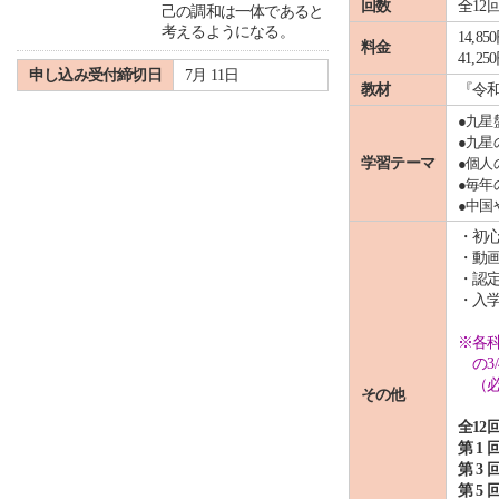
回数
全12
己の調和は一体であると
考えるようになる。
14,
料金
41,
申し込み受付締切日
7月 11日
教材
『令和
●九星
●九星
学習テーマ
●個人
●毎年
●中国
・初
・動
・認
・入
※各
の3/
（必要
その他
全12
第 1 
第 3 
第 5 