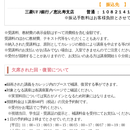
【 振込先 】
三菱UFJ銀行／恵比寿支店 普通 ： １０８２１４
※振込手数料はお客様負担とさせ
※受講料、教材費の表示金額はすべて消費税を含む金額です。
受講料のほかに教材費、テキスト代等をいただくこともあります。
※納入された受講料は、原則としてカレッジの都合により講座を中止する等の
※受講料のお支払いがお済みでない場合は、入室できませんのでご注意くださ
※受付が混雑することがありますので、お支払いのある方は講座開始１０分前
欠席された回・復習について
●録画された講義をカレッジ内のブースで補講、復習する事ができます。
●対象となる講座は各講座案内ページでご確認ください。
※実習科目については実占がメインとなるため対象にはなりません。
●視聴料金は１講座640円（税込）の完全予約制です。
※受付かお電話でご予約ください。
※視聴当日、学生証・受講証の提示と、補講料金を受付にてお支払いくださ
●１日の予約枠は２枠までとさせていただきます。
［平日］11：00～13：00/13：00～15：00/15：00～17：00/17：00～19：00