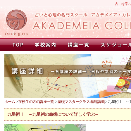
占いを学
ホーム
>
在校生の方の講座一覧
>
基礎マスタークラス 基礎講義
> 九星術Ⅰ 
九星術Ⅰ ～九星術の命術について詳しく学ぶ～