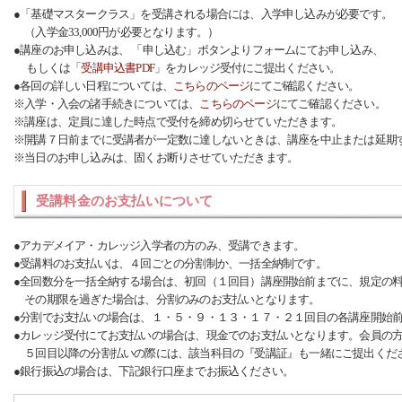
●「基礎マスタークラス」を受講される場合には、入学申し込みが必要です。
（入学金33,000円が必要となります。）
●講座のお申し込みは、 「申し込む」ボタンよりフォームにてお申し込み、
もしくは「
受講申込書PDF
」をカレッジ受付にご提出ください。
●各回の詳しい日程については、
こちらのページ
にてご確認ください。
※入学・入会の諸手続きについては、
こちらのページ
にてご確認ください。
※講座は、定員に達した時点で受付を締め切らせていただきます。
※開講７日前までに受講者が一定数に達しないときは、講座を中止または延期
※当日のお申し込みは、固くお断りさせていただきます。
受講料金のお支払いについて
●アカデメイア・カレッジ入学者の方のみ、受講できます。
●受講料のお支払いは、４回ごとの分割制か、一括全納制です。
●全回数分を一括全納する場合は、初回（１回目）講座開始前までに、規定の
その期限を過ぎた場合は、分割のみのお支払いとなります。
●分割でお支払いの場合は、１・５・９・１３・１７・２１回目の各講座開始
●カレッジ受付にてお支払いの場合は、現金でのお支払いとなります。会員の
５回目以降の分割払いの際には、該当科目の『受講証』も一緒にご提出くだ
●銀行振込の場合は、下記銀行口座までお振込ください。