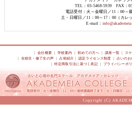
TEL：03-5468-5939 FAX：03-
電話受付：火～金曜日／11：00～
土・日曜日／11：00～17：00（カ
E-mail：
info@akademeia.
｜
会社概要
｜
学校案内
｜
初めての方へ
｜
講座一覧
｜
ス
｜
在校生・修了生の声
｜
占術紹介
｜
認定ライセンス制度
｜
占いのお
｜
特定商取引法に基づく表記
｜
プライバシーポ
Copyright (C) AKADEM