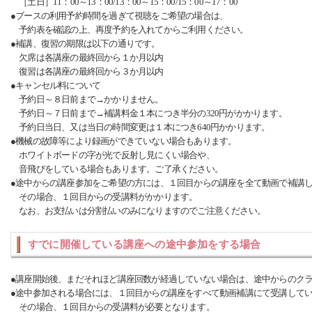
［土日］11：00～13：00/13：00～15：00/15：00～17：00
●ブースの利用予約時間を過ぎて視聴をご希望の場合は、
予約表を確認の上、再度予約を入れてからご利用ください。
●補講、復習の期限は以下の通りです。
欠席は各講座の最終回から１か月以内
復習は各講座の最終回から３か月以内
●キャンセル料について
予約日～８日前まで→かかりません。
予約日～７日前まで→補講料金１本につき半分の320円がかかります。
予約日当日、又は当日の時間変更は１本につき640円かかります。
●機械の故障等により録画ができていない場合もあります。
ホワイトボードの字が光で反射し見にくい場合や、
音飛びをしている場合もあります。ご了承ください。
●途中からの講座参加をご希望の方には、１回目からの講座を全て動画で補講
その場合、１回目からの受講料がかかります。
なお、お支払いは分割払いのみになりますのでご注意ください。
すでに開催している講座への途中参加をする場合
●講座開始後、まだそれほど講座回数が経過していない場合は、途中からのク
●途中参加される場合には、１回目からの講座をすべて動画補講にて受講して
その場合、１回目からの受講料が必要となります。