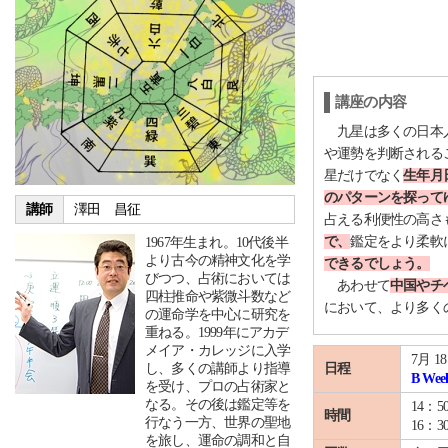
講座の内容
九星は多くの日本人
や運勢を判断される
星だけでなく
生年月
のパターンを探って
講師
澤田 昌征
占える利便性の高さ
で、
鑑定をより柔軟
1967年生まれ。10代後半
より古今の精神文化を学
できるでしょう。
びつつ、占術においては
あわせて
中国やチ
四柱推命や紫微斗数など
において、より多く
の運命学を中心に研究を
重ねる。1999年にアカデ
メイア・カレッジに入学
7月 1
し、多くの講師より指導
日程
B Wee
を受け、プロの占術家と
なる。その後は鑑定等を
14：5
時間
行なう一方、世界の聖地
16：
を旅し、運命の調和と自