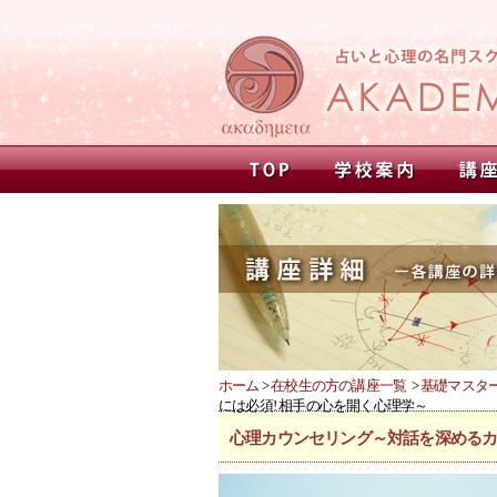
ホーム
>
在校生の方の講座一覧
>
基礎マスター
には必須! 相手の心を開く心理学～
心理カウンセリング～対話を深めるカ