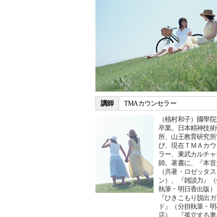
講師
TMAカウンセラー
（植村和子）國學院
卒業。日本精神技術
所、山王教育研究所
び、現在ＴＭＡカウ
ラー、東武カルチャ
師。著書に、『本音
（共著・ロゼッタス
ン）、『雑談力』（
執筆・明日香出版）
『ひきこもり脱出ガ
ド』（分担執筆・明
店）、『孤立する妻