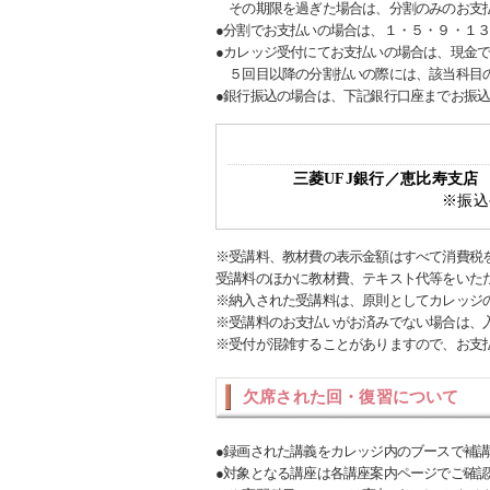
その期限を過ぎた場合は、分割のみのお支
●分割でお支払いの場合は、１・５・９・１
●カレッジ受付にてお支払いの場合は、現金
５回目以降の分割払いの際には、該当科目の
●銀行振込の場合は、下記銀行口座までお振
三菱UFJ銀行／恵比寿支
※振込
※受講料、教材費の表示金額はすべて消費税
受講料のほかに教材費、テキスト代等をいた
※納入された受講料は、原則としてカレッジ
※受講料のお支払いがお済みでない場合は、
※受付が混雑することがありますので、お支
欠席された回・復習について
●録画された講義をカレッジ内のブースで補
●対象となる講座は各講座案内ページでご確