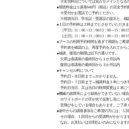
※実習科目については実占がメインとなる
●視聴料金は１講座640円（税込）の完全予約
※受付かお電話でご予約ください。
※視聴当日、学生証・受講証の提示と、補講
●１日の予約枠は２枠までとさせていただき
［平日］11：00～13：00/13：00～15：00/15
［土日］11：00～13：00/13：00～15：00/15
●ブースの利用予約時間を過ぎて視聴をご希
予約表を確認の上、再度予約を入れてから
●補講、復習の期限は以下の通りです。
欠席は各講座の最終回から１か月以内
復習は各講座の最終回から３か月以内
●キャンセル料について
予約日～８日前まで→かかりません。
予約日～７日前まで→補講料金１本につき半
予約日当日、又は当日の時間変更は１本につ
●機械の故障等により録画ができていない場
ホワイトボードの字が光で反射し見にくい
音飛びをしている場合もあります。ご了承
●途中からの講座参加をご希望の方には、１
その場合、１回目からの受講料がかかりま
なお、お支払いは分割払いのみになります