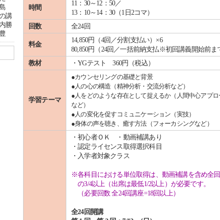
11：30～12：50／
島
時間
13：10～14：30（1日2コマ）
の講
内勝
回数
全24回
豊
14,850円（4回／分割支払い）×6
料金
80,850円（24回／一括前納支払※初回講義開始前ま
教材
・YGテスト 360円（税込）
●カウンセリングの基礎と背景
●人の心の構造（精神分析・交流分析など）
●人をどのような存在として捉えるか（人間中心アプロ
学習テーマ
など）
●人の変化を促すコミュニケーション（実技）
●身体の声を聴き、癒す方法（フォーカシングなど）
・初心者ＯＫ ・動画補講あり
・認定ライセンス取得選択科目
・入学者対象クラス
※各科目における単位取得は、動画補講を含め全
の3/4以上（出席は最低1/2以上）が必要です。
（必要回数 全24回講座=18回以上）
全24回開講