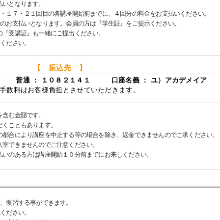
払いとなります。
３・１７・２１回目の各講座開始前までに、４回分の料金をお支払いください。
でのお支払いとなります。会員の方は『学生証』をご提示ください。
『受講証』も一緒にご提出ください。
込ください。
【 振込先 】
店 普通 ： １０８２１４１ 口座名義 ： ユ）アカデメイア
手数料はお客様負担とさせていただきます。
を含む金額です。
だくこともあります。
の都合により講座を中止する等の場合を除き、返金できませんのでご承ください。
入室できませんのでご注意ください。
払いのある方は講座開始１０分前までにお来しください。
講、復習する事ができます。
認ください。