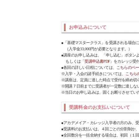
お申込みについて
●「基礎マスタークラス」を受講される場合
（入学金33,000円が必要となります。）
●講座のお申し込みは、 「申し込む」ボタン
もしくは「
受講申込書PDF
」をカレッジ受
●各回の詳しい日程については、
こちらのペ
※入学・入会の諸手続きについては、
こちら
※講座は、定員に達した時点で受付を締め切
※開講７日前までに受講者が一定数に達しな
※当日のお申し込みは、固くお断りさせてい
受講料金のお支払いについて
●アカデメイア・カレッジ入学者の方のみ、
●受講料のお支払いは、４回ごとの分割制か
●全回数分を一括全納する場合は、初回（１