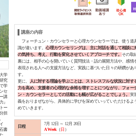
講座の内容
フォーチュン・カウンセラーと心理カウンセラーでは、使う道
識が違います。
心理カウンセリングは、主に対話を通して相談に
の気持ち、考え、行動を変化させていくアプローチです。
その取
裏には、相手の心を開いていく質問技法・話の展開方法や、感情
表現される人への支援方法など、実践に基づいた日々の研鑽があ
す。
大学
研究
更に、
人に対する理論を学ぶことは、ストレスフルな状況に対す
で学
力を高め、支援者の心理的な余裕を増すことにつながり、フォー
ンセ
ン・カウンセラーとしての活動にも幅が広がることでしょう。
実
ー講
義をおりまぜながら、具体的に学びを深めていっていただけるよ
力』
トー
めていきます。
分担
、
7月 12日 ～ 12月 20日
イ
日程
石書
A Week
（
日
）
た