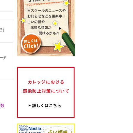
で）
ーチ
回数