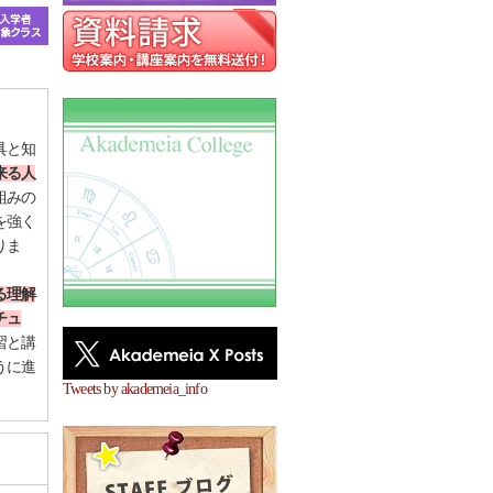
具と知
来る人
組みの
を強く
りま
る理解
チュ
習と講
うに進
Tweets by akademeia_info