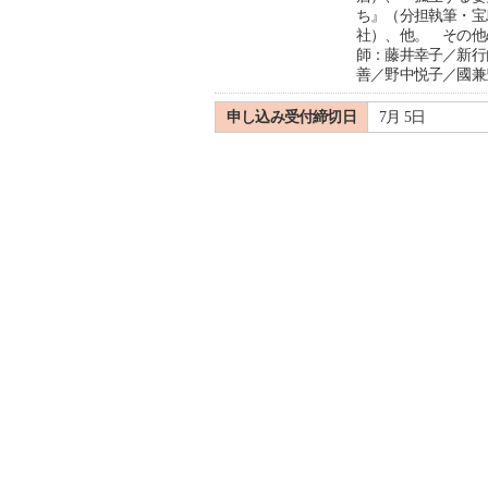
ち』（分担執筆・宝
社）、他。 その他
師：藤井幸子／新行
善／野中悦子／國兼
申し込み受付締切日
7月 5日