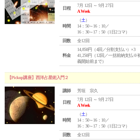
7月 12日 ～ 9月 27日
日程
A Week
（
土
）
時間
14：50～16：10／
16：30～17：50（1日2コマ）
回数
全12回
14,850円（4回／分割支払い）×3
料金
41,250円（12回／一括前納支払※
義開始前まで）
【Pickup講座】西洋占星術入門２
講師
芳垣 宗久
7月 12日 ～ 9月 27日
日程
A Week
（
土
）
時間
14：50～16：10／
16：30～17：50（1日2コマ）
回数
全12回