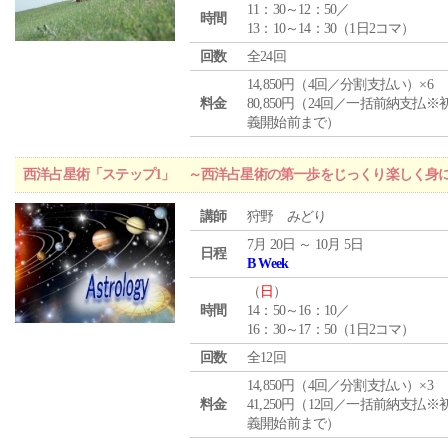
11：30～12：50／
時間
13：10～14：30（1日2コマ）
回数
全24回
14,850円（4回／分割支払い）×6
料金
80,850円（24回／一括前納支払※
義開始前まで）
西洋占星術「ステップ1」 ～西洋占星術の第一歩をじっくり楽しく身
講師
狩野 みどり
7月 20日 ～ 10月 5日
日程
B Week
（
日
）
時間
14：50～16：10／
16：30～17：50（1日2コマ）
回数
全12回
14,850円（4回／分割支払い）×3
料金
41,250円（12回／一括前納支払※
義開始前まで）