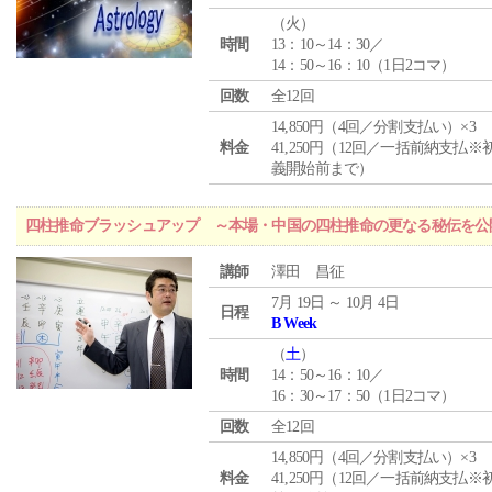
（
火
）
時間
13：10～14：30／
14：50～16：10（1日2コマ）
回数
全12回
14,850円（4回／分割支払い）×3
料金
41,250円（12回／一括前納支払※
義開始前まで）
四柱推命ブラッシュアップ ～本場・中国の四柱推命の更なる秘伝を公
講師
澤田 昌征
7月 19日 ～ 10月 4日
日程
B Week
（
土
）
時間
14：50～16：10／
16：30～17：50（1日2コマ）
回数
全12回
14,850円（4回／分割支払い）×3
料金
41,250円（12回／一括前納支払※