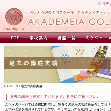
占いを学
TOPページ
>
過去の講座実績
過去の講座も充実しております。参考にご覧下さい。
こちらのページでは過去に開催した 数多くの講座の実績を紹介しており
入学や受講を検討されている方や、そうでない方も充実したラインナッ