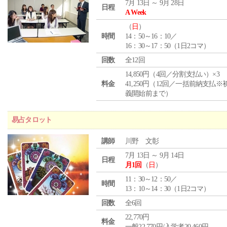
7月 13日 ～ 9月 28日
日程
A Week
（
日
）
時間
14：50～16：10／
16：30～17：50（1日2コマ）
回数
全12回
14,850円（4回／分割支払い）×3
料金
41,250円（12回／一括前納支払※
義開始前まで）
易占タロット
講師
川野 文彰
7月 13日 ～ 9月 14日
日程
月1回
（
日
）
11：30～12：50／
時間
13：10～14：30（1日2コマ）
回数
全6回
22,770円
料金
一般22,770円/入学者20,460円