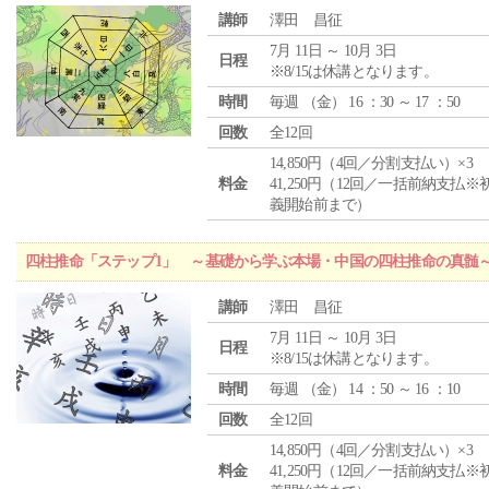
講師
澤田 昌征
7月 11日 ～ 10月 3日
日程
※8/15は休講となります。
時間
毎週 （
金
） 16 ：30 ～ 17 ：50
回数
全12回
14,850円（4回／分割支払い）×3
料金
41,250円（12回／一括前納支払※
義開始前まで）
四柱推命「ステップ1」 ～基礎から学ぶ本場・中国の四柱推命の真髄
講師
澤田 昌征
7月 11日 ～ 10月 3日
日程
※8/15は休講となります。
時間
毎週 （
金
） 14 ：50 ～ 16 ：10
回数
全12回
14,850円（4回／分割支払い）×3
料金
41,250円（12回／一括前納支払※