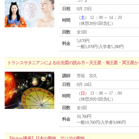
コ）】
日程
8月 23日
（
土
） 12 ：00 ～ 14 ：20
時間
（休憩20分1回含む）
回数
全1回
5,870円
料金
一般5,870円/入学者5,280円
トランスサタニアンによる出生図の読み方～天王星・海王星・冥王星か
講師
芳垣 宗久
日程
8月 24日
（
日
） 13 ：00 ～ 17 ：00
時間
（休憩20分1回含む）
回数
全1回
10,760円
料金
一般10,760円/入学者9,680円
【Pickup講座】日本の聖地 アジアの聖地