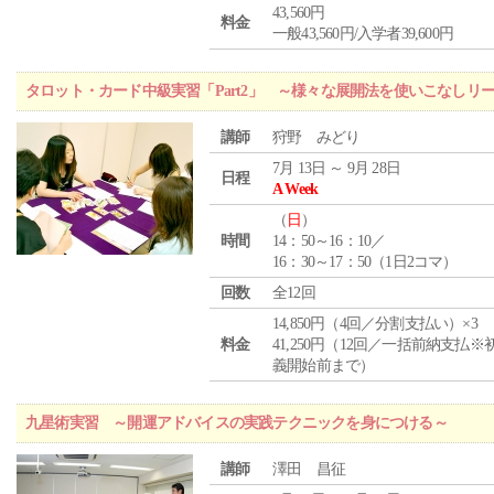
43,560円
料金
一般43,560円/入学者39,600円
タロット・カード中級実習「Part2」 ～様々な展開法を使いこなしリ
講師
狩野 みどり
7月 13日 ～ 9月 28日
日程
A Week
（
日
）
時間
14：50～16：10／
16：30～17：50（1日2コマ）
回数
全12回
14,850円（4回／分割支払い）×3
料金
41,250円（12回／一括前納支払※
義開始前まで）
九星術実習 ～開運アドバイスの実践テクニックを身につける～
講師
澤田 昌征