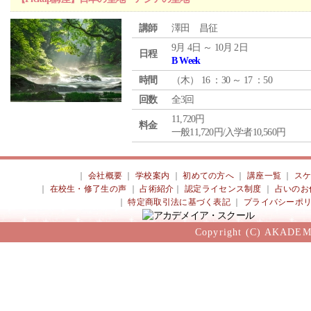
講師
澤田 昌征
9月 4日 ～ 10月 2日
日程
B Week
時間
（
木
） 16 ：30 ～ 17 ：50
回数
全3回
11,720円
料金
一般11,720円/入学者10,560円
｜
会社概要
｜
学校案内
｜
初めての方へ
｜
講座一覧
｜
ス
｜
在校生・修了生の声
｜
占術紹介
｜
認定ライセンス制度
｜
占いのお
｜
特定商取引法に基づく表記
｜
プライバシーポ
Copyright (C) AKADEM