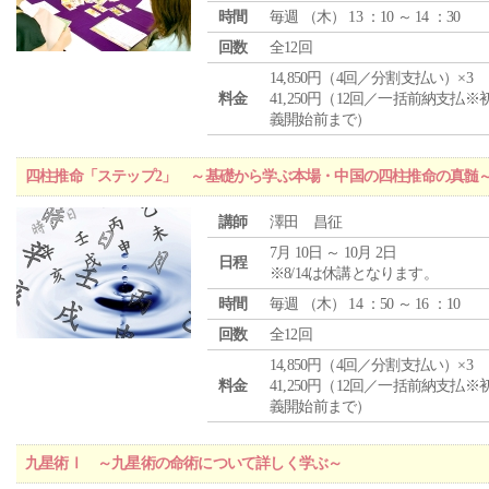
時間
毎週 （
木
） 13 ：10 ～ 14 ：30
回数
全12回
14,850円（4回／分割支払い）×3
料金
41,250円（12回／一括前納支払※
義開始前まで）
四柱推命「ステップ2」 ～基礎から学ぶ本場・中国の四柱推命の真髄
講師
澤田 昌征
7月 10日 ～ 10月 2日
日程
※8/14は休講となります。
時間
毎週 （
木
） 14 ：50 ～ 16 ：10
回数
全12回
14,850円（4回／分割支払い）×3
料金
41,250円（12回／一括前納支払※
義開始前まで）
九星術Ⅰ ～九星術の命術について詳しく学ぶ～