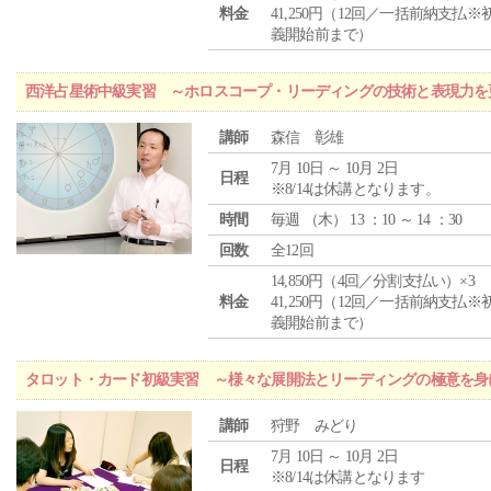
料金
41,250円（12回／一括前納支払※
義開始前まで）
西洋占星術中級実習 ～ホロスコープ・リーディングの技術と表現力を
講師
森信 彰雄
7月 10日 ～ 10月 2日
日程
※8/14は休講となります。
時間
毎週 （
木
） 13 ：10 ～ 14 ：30
回数
全12回
14,850円（4回／分割支払い）×3
料金
41,250円（12回／一括前納支払※
義開始前まで）
タロット・カード初級実習 ～様々な展開法とリーディングの極意を身
講師
狩野 みどり
7月 10日 ～ 10月 2日
日程
※8/14は休講となります