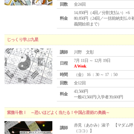
回数
全24回
14,850円（4回／分割支払い）×6
料金
80,850円（24回／一括前納支払※
義開始前まで）
じっくり学ぶ九星
講師
川野 文彰
7月 11日 ～ 12月 19日
日程
A Week
時間
（
金
） 16 ：30 ～ 17 ：50
回数
全12回
43,560円
料金
一般43,560円/入学者39,600円
紫微斗数Ⅰ ～恐いほどよく当たる！中国占星術の奥義～
赤見（あかみ）淑子 【マダム呼
講師
（ココ）】