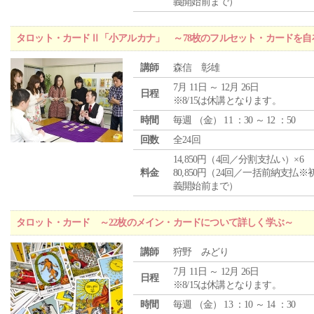
義開始前まで）
タロット・カードⅡ「小アルカナ」 ～78枚のフルセット・カードを自
講師
森信 彰雄
7月 11日 ～ 12月 26日
日程
※8/15は休講となります。
時間
毎週 （
金
） 11 ：30 ～ 12 ：50
回数
全24回
14,850円（4回／分割支払い）×6
料金
80,850円（24回／一括前納支払※
義開始前まで）
タロット・カード ～22枚のメイン・カードについて詳しく学ぶ～
講師
狩野 みどり
7月 11日 ～ 12月 26日
日程
※8/15は休講となります。
時間
毎週 （
金
） 13 ：10 ～ 14 ：30