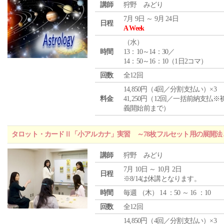
講師
狩野 みどり
7月 9日 ～ 9月 24日
日程
A Week
（
水
）
時間
13：10～14：30／
14：50～16：10（1日2コマ）
回数
全12回
14,850円（4回／分割支払い）×3
料金
41,250円（12回／一括前納支払※
義開始前まで）
タロット・カードⅡ「小アルカナ」実習 ～78枚フルセット用の展開
講師
狩野 みどり
7月 10日 ～ 10月 2日
日程
※8/14は休講となります。
時間
毎週 （
木
） 14 ：50 ～ 16 ：10
回数
全12回
14,850円（4回／分割支払い）×3