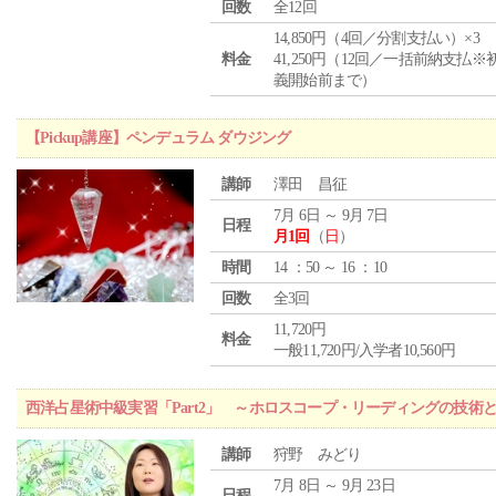
回数
全12回
14,850円（4回／分割支払い）×3
料金
41,250円（12回／一括前納支払※
義開始前まで）
【Pickup講座】ペンデュラム ダウジング
講師
澤田 昌征
7月 6日 ～ 9月 7日
日程
月1回
（
日
）
時間
14 ：50 ～ 16 ：10
回数
全3回
11,720円
料金
一般11,720円/入学者10,560円
西洋占星術中級実習「Part2」 ～ホロスコープ・リーディングの技術
講師
狩野 みどり
7月 8日 ～ 9月 23日
日程