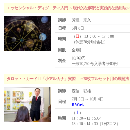
エッセンシャル・ディグニティ入門 ～現代的な解釈と実践的な活用法
講師
芳垣 宗久
日程
6月 8日
（
日
） 13 ：00 ～ 17 ：00
時間
（休憩20分1回含む）
回数
全1回
10,760円
料金
一般10,760円/入学者9,680円
タロット・カードⅡ「小アルカナ」実習 ～78枚フルセット用の展開
講師
森信 彰雄
7月 5日 ～ 10月 4日
日程
B Week
（
土
）
時間
11：30～12：50／
13：10～14：30（1日2コマ）