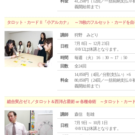
料金
41,250円（12回／一括前納支払※
義開始前まで）
タロット・カードⅡ「小アルカナ」 ～78枚のフルセット・カードを自
講師
狩野 みどり
7月 8日 ～ 12月 23日
日程
※8/12は休講となります。
時間
毎週 （
火
） 16 ：30 ～ 17 ：50
回数
全24回
14,850円（4回／分割支払い）×6
料金
80,850円（24回／一括前納支払※
義開始前まで）
総合実占ゼミ／タロット＆西洋占星術 or 各種命術 ～タロット・カ
講師
森信 彰雄
7月 9日 ～ 10月 1日
日程
※8/13は休講となります。