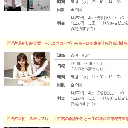
時間
毎週 （
水
） 13 ：10 ～ 14 ：30
回数
全12回
14,850円（4回／分割支払い）×3
料金
41,250円（12回／一括前納支払※
義開始前まで）
西洋占星術初級実習 ～ホロスコープからあらゆる事を読み取る訓練を
講師
森信 彰雄
7月 9日 ～ 10月 1日
日程
※8/13は休講となります。
時間
毎週 （
水
） 11 ：30 ～ 12 ：50
回数
全12回
14,850円（4回／分割支払い）×3
料金
41,250円（12回／一括前納支払※
義開始前まで）
西洋占星術「ステップ3」 ～性格の細密分析と一生の運命の推理方法