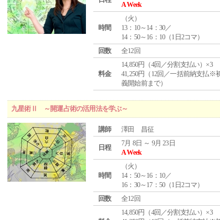
A Week
（
火
）
時間
13：10～14：30／
14：50～16：10（1日2コマ）
回数
全12回
14,850円（4回／分割支払い）×3
料金
41,250円（12回／一括前納支払※
義開始前まで）
九星術Ⅱ ～開運占術の活用法を学ぶ～
講師
澤田 昌征
7月 8日 ～ 9月 23日
日程
A Week
（
火
）
時間
14：50～16：10／
16：30～17：50（1日2コマ）
回数
全12回
14,850円（4回／分割支払い）×3