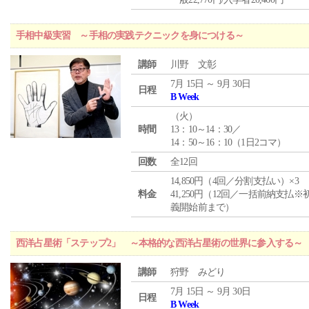
手相中級実習 ～手相の実践テクニックを身につける～
講師
川野 文彰
7月 15日 ～ 9月 30日
日程
B Week
（
火
）
時間
13：10～14：30／
14：50～16：10（1日2コマ）
回数
全12回
14,850円（4回／分割支払い）×3
料金
41,250円（12回／一括前納支払※
義開始前まで）
西洋占星術「ステップ2」 ～本格的な西洋占星術の世界に参入する～
講師
狩野 みどり
7月 15日 ～ 9月 30日
日程
B Week