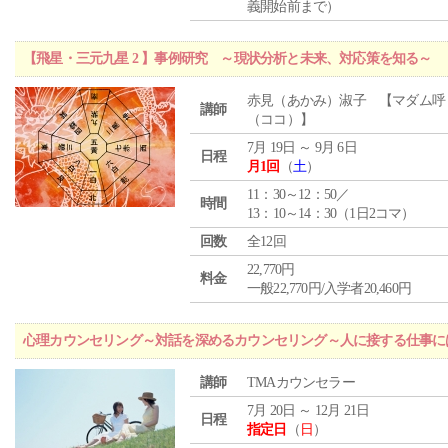
義開始前まで）
【飛星・三元九星 2 】事例研究 ～現状分析と未来、対応策を知る～
赤見（あかみ）淑子 【マダム呼
講師
（ココ）】
7月 19日 ～ 9月 6日
日程
月1回
（
土
）
11：30～12：50／
時間
13：10～14：30（1日2コマ）
回数
全12回
22,770円
料金
一般22,770円/入学者20,460円
心理カウンセリング～対話を深めるカウンセリング～人に接する仕事には
講師
TMAカウンセラー
7月 20日 ～ 12月 21日
日程
指定日
（
日
）