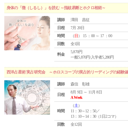
身体の「徴（しるし）」を読む ～指紋易断とホクロ相術～
講師
澤田 昌征
日程
7月 20日
時間
（
日
） 15 ：00 ～ 17 ：00
回数
全1回
5,870円
料金
一般5,870円/入学者5,280円
西洋占星術 実占研究会 ～ホロスコープの実占的リーディングの経験
講師
森信 彰雄
8月 9日 ～ 11月 8日
日程
A Week
（
土
）
時間
11：30～12：50／
13：10～14：30（1日2コマ）
回数
全12回