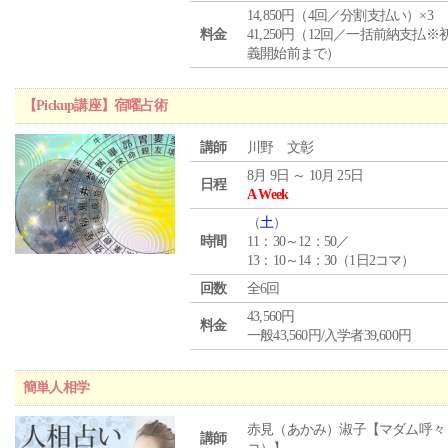
14,850円（4回／分割支払い）×3
料金
41,250円（12回／一括前納支払※
義開始前まで）
【Pickup講座】宿曜占術
講師
川野 文彰
8月 9日 ～ 10月 25日
日程
A Week
（
土
）
時間
11：30～12：50／
13：10～14：30（1日2コマ）
回数
全6回
43,560円
料金
一般43,560円/入学者39,600円
簡単人相学
赤見（あかみ）淑子【マダム呼々
講師