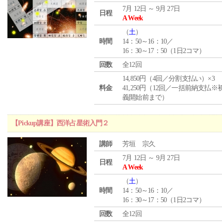
7月 12日 ～ 9月 27日
日程
A Week
（
土
）
時間
14：50～16：10／
16：30～17：50（1日2コマ）
回数
全12回
14,850円（4回／分割支払い）×3
料金
41,250円（12回／一括前納支払※
義開始前まで）
【Pickup講座】西洋占星術入門２
講師
芳垣 宗久
7月 12日 ～ 9月 27日
日程
A Week
（
土
）
時間
14：50～16：10／
16：30～17：50（1日2コマ）
回数
全12回