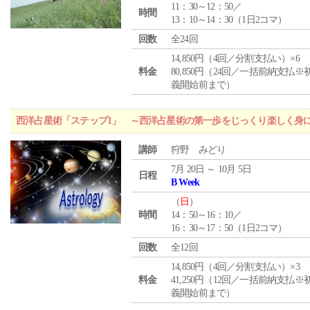
11：30～12：50／
時間
13：10～14：30（1日2コマ）
回数
全24回
14,850円（4回／分割支払い）×6
料金
80,850円（24回／一括前納支払※
義開始前まで）
西洋占星術「ステップ1」 ～西洋占星術の第一歩をじっくり楽しく身
講師
狩野 みどり
7月 20日 ～ 10月 5日
日程
B Week
（
日
）
時間
14：50～16：10／
16：30～17：50（1日2コマ）
回数
全12回
14,850円（4回／分割支払い）×3
料金
41,250円（12回／一括前納支払※
義開始前まで）