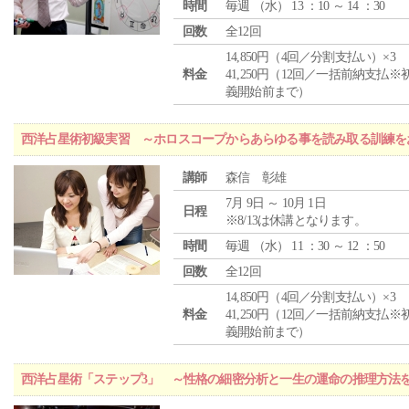
時間
毎週 （
水
） 13 ：10 ～ 14 ：30
回数
全12回
14,850円（4回／分割支払い）×3
料金
41,250円（12回／一括前納支払※
義開始前まで）
西洋占星術初級実習 ～ホロスコープからあらゆる事を読み取る訓練を
講師
森信 彰雄
7月 9日 ～ 10月 1日
日程
※8/13は休講となります。
時間
毎週 （
水
） 11 ：30 ～ 12 ：50
回数
全12回
14,850円（4回／分割支払い）×3
料金
41,250円（12回／一括前納支払※
義開始前まで）
西洋占星術「ステップ3」 ～性格の細密分析と一生の運命の推理方法