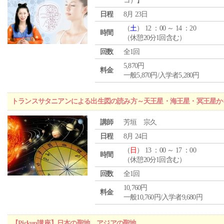
コ）】
日程
8月 23日
（
土
） 12 ：00 ～ 14 ：20
時間
（休憩20分1回含む）
回数
全1回
5,870円
料金
一般5,870円/入学者5,280円
トランスサタニアンによる出生図の読み方～天王星・海王星・冥王星か
講師
芳垣 宗久
日程
8月 24日
（
日
） 13 ：00 ～ 17 ：00
時間
（休憩20分1回含む）
回数
全1回
10,760円
料金
一般10,760円/入学者9,680円
【Pickup講座】日本の聖地 アジアの聖地