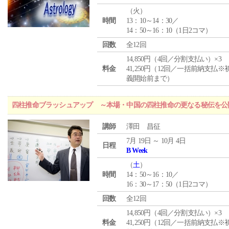
（
火
）
時間
13：10～14：30／
14：50～16：10（1日2コマ）
回数
全12回
14,850円（4回／分割支払い）×3
料金
41,250円（12回／一括前納支払※
義開始前まで）
四柱推命ブラッシュアップ ～本場・中国の四柱推命の更なる秘伝を公
講師
澤田 昌征
7月 19日 ～ 10月 4日
日程
B Week
（
土
）
時間
14：50～16：10／
16：30～17：50（1日2コマ）
回数
全12回
14,850円（4回／分割支払い）×3
料金
41,250円（12回／一括前納支払※