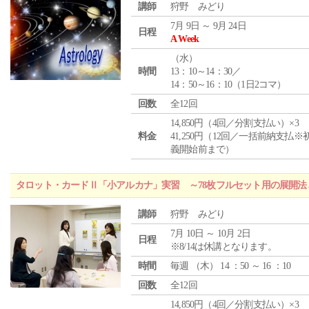
講師
狩野 みどり
7月 9日 ～ 9月 24日
日程
A Week
（
水
）
時間
13：10～14：30／
14：50～16：10（1日2コマ）
回数
全12回
14,850円（4回／分割支払い）×3
料金
41,250円（12回／一括前納支払※
義開始前まで）
タロット・カードⅡ「小アルカナ」実習 ～78枚フルセット用の展開
講師
狩野 みどり
7月 10日 ～ 10月 2日
日程
※8/14は休講となります。
時間
毎週 （
木
） 14 ：50 ～ 16 ：10
回数
全12回
14,850円（4回／分割支払い）×3