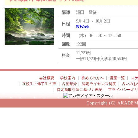
講師
澤田 昌征
9月 4日 ～ 10月 2日
日程
B Week
時間
（
木
） 16 ：30 ～ 17 ：50
回数
全3回
11,720円
料金
一般11,720円/入学者10,560円
｜
会社概要
｜
学校案内
｜
初めての方へ
｜
講座一覧
｜
ス
｜
在校生・修了生の声
｜
占術紹介
｜
認定ライセンス制度
｜
占いのお
｜
特定商取引法に基づく表記
｜
プライバシーポ
Copyright (C) AKADEM