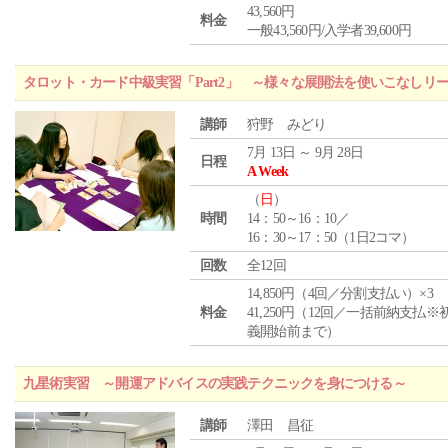
43,560円
料金
一般43,560円/入学者39,600円
タロット・カード中級実習「Part2」 ～様々な展開法を使いこなしリ
講師
狩野 みどり
7月 13日 ～ 9月 28日
日程
A Week
（
日
）
時間
14：50～16：10／
16：30～17：50（1日2コマ）
回数
全12回
14,850円（4回／分割支払い）×3
料金
41,250円（12回／一括前納支払※
義開始前まで）
九星術実習 ～開運アドバイスの実践テクニックを身につける～
講師
澤田 昌征