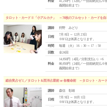
料金
41,250円（12回／一括前納支払※
義開始前まで）
タロット・カードⅡ「小アルカナ」 ～78枚のフルセット・カードを自
講師
狩野 みどり
7月 8日 ～ 12月 23日
日程
※8/12は休講となります。
時間
毎週 （
火
） 16 ：30 ～ 17 ：50
回数
全24回
14,850円（4回／分割支払い）×6
料金
80,850円（24回／一括前納支払※
義開始前まで）
総合実占ゼミ／タロット＆西洋占星術 or 各種命術 ～タロット・カ
講師
森信 彰雄
7月 9日 ～ 10月 1日
日程
※8/13は休講となります。