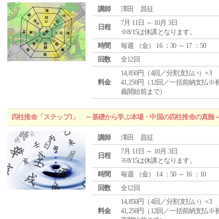
講師
澤田 昌征
7月 11日 ～ 10月 3日
日程
※8/15は休講となります。
時間
毎週 （
金
） 16 ：30 ～ 17 ：50
回数
全12回
14,850円（4回／分割支払い）×3
料金
41,250円（12回／一括前納支払※
義開始前まで）
四柱推命「ステップ1」 ～基礎から学ぶ本場・中国の四柱推命の真髄
講師
澤田 昌征
7月 11日 ～ 10月 3日
日程
※8/15は休講となります。
時間
毎週 （
金
） 14 ：50 ～ 16 ：10
回数
全12回
14,850円（4回／分割支払い）×3
料金
41,250円（12回／一括前納支払※