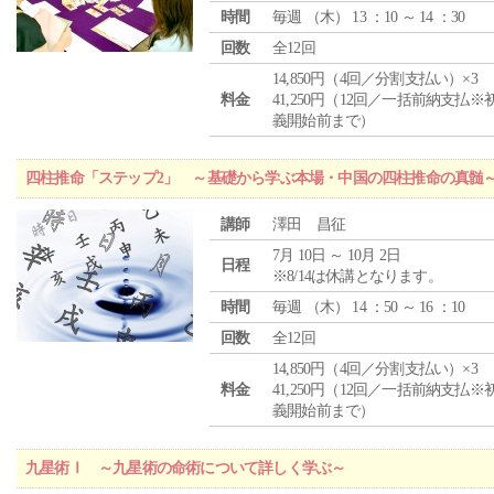
時間
毎週 （
木
） 13 ：10 ～ 14 ：30
回数
全12回
14,850円（4回／分割支払い）×3
料金
41,250円（12回／一括前納支払※
義開始前まで）
四柱推命「ステップ2」 ～基礎から学ぶ本場・中国の四柱推命の真髄
講師
澤田 昌征
7月 10日 ～ 10月 2日
日程
※8/14は休講となります。
時間
毎週 （
木
） 14 ：50 ～ 16 ：10
回数
全12回
14,850円（4回／分割支払い）×3
料金
41,250円（12回／一括前納支払※
義開始前まで）
九星術Ⅰ ～九星術の命術について詳しく学ぶ～