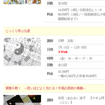
回数
全24回
14,850円（4回／分割支払い）×6
料金
80,850円（24回／一括前納支払※
義開始前まで）
じっくり学ぶ九星
講師
川野 文彰
7月 11日 ～ 12月 19日
日程
A Week
時間
（
金
） 16 ：30 ～ 17 ：50
回数
全12回
43,560円
料金
一般43,560円/入学者39,600円
紫微斗数Ⅰ ～恐いほどよく当たる！中国占星術の奥義～
赤見（あかみ）淑子 【マダム呼
講師
（ココ）】