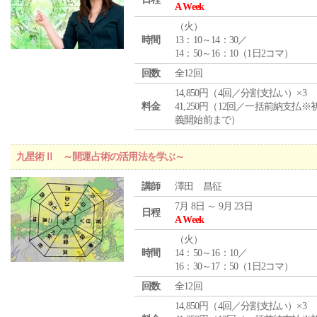
A Week
（
火
）
時間
13：10～14：30／
14：50～16：10（1日2コマ）
回数
全12回
14,850円（4回／分割支払い）×3
料金
41,250円（12回／一括前納支払※
義開始前まで）
九星術Ⅱ ～開運占術の活用法を学ぶ～
講師
澤田 昌征
7月 8日 ～ 9月 23日
日程
A Week
（
火
）
時間
14：50～16：10／
16：30～17：50（1日2コマ）
回数
全12回
14,850円（4回／分割支払い）×3