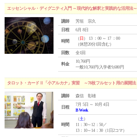
エッセンシャル・ディグニティ入門 ～現代的な解釈と実践的な活用法
講師
芳垣 宗久
日程
6月 8日
（
日
） 13 ：00 ～ 17 ：00
時間
（休憩20分1回含む）
回数
全1回
10,760円
料金
一般10,760円/入学者9,680円
タロット・カードⅡ「小アルカナ」実習 ～78枚フルセット用の展開
講師
森信 彰雄
7月 5日 ～ 10月 4日
日程
B Week
（
土
）
時間
11：30～12：50／
13：10～14：30（1日2コマ）