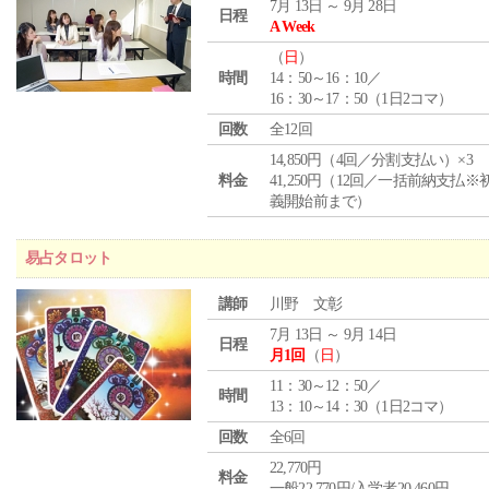
7月 13日 ～ 9月 28日
日程
A Week
（
日
）
時間
14：50～16：10／
16：30～17：50（1日2コマ）
回数
全12回
14,850円（4回／分割支払い）×3
料金
41,250円（12回／一括前納支払※
義開始前まで）
易占タロット
講師
川野 文彰
7月 13日 ～ 9月 14日
日程
月1回
（
日
）
11：30～12：50／
時間
13：10～14：30（1日2コマ）
回数
全6回
22,770円
料金
一般22,770円/入学者20,460円