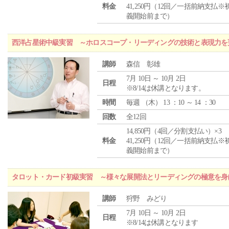
料金
41,250円（12回／一括前納支払※
義開始前まで）
西洋占星術中級実習 ～ホロスコープ・リーディングの技術と表現力を
講師
森信 彰雄
7月 10日 ～ 10月 2日
日程
※8/14は休講となります。
時間
毎週 （
木
） 13 ：10 ～ 14 ：30
回数
全12回
14,850円（4回／分割支払い）×3
料金
41,250円（12回／一括前納支払※
義開始前まで）
タロット・カード初級実習 ～様々な展開法とリーディングの極意を身
講師
狩野 みどり
7月 10日 ～ 10月 2日
日程
※8/14は休講となります