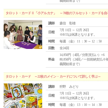
義開始前まで）
タロット・カードⅡ「小アルカナ」 ～78枚のフルセット・カードを自
講師
森信 彰雄
7月 11日 ～ 12月 26日
日程
※8/15は休講となります。
時間
毎週 （
金
） 11 ：30 ～ 12 ：50
回数
全24回
14,850円（4回／分割支払い）×6
料金
80,850円（24回／一括前納支払※
義開始前まで）
タロット・カード ～22枚のメイン・カードについて詳しく学ぶ～
講師
狩野 みどり
7月 11日 ～ 12月 26日
日程
※8/15は休講となります。
時間
毎週 （
金
） 13 ：10 ～ 14 ：30