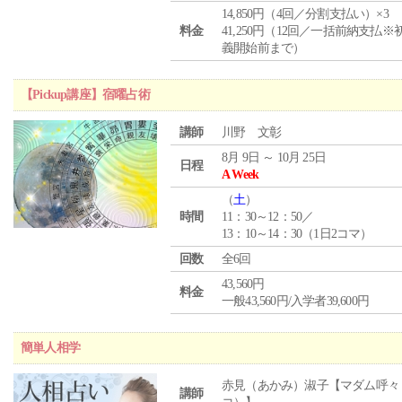
14,850円（4回／分割支払い）×3
料金
41,250円（12回／一括前納支払※
義開始前まで）
【Pickup講座】宿曜占術
講師
川野 文彰
8月 9日 ～ 10月 25日
日程
A Week
（
土
）
時間
11：30～12：50／
13：10～14：30（1日2コマ）
回数
全6回
43,560円
料金
一般43,560円/入学者39,600円
簡単人相学
赤見（あかみ）淑子【マダム呼々
講師