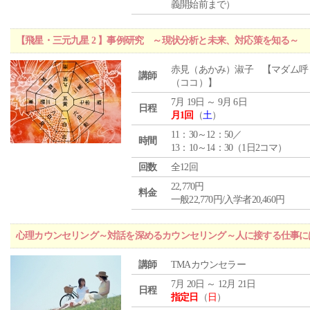
義開始前まで）
【飛星・三元九星 2 】事例研究 ～現状分析と未来、対応策を知る～
赤見（あかみ）淑子 【マダム呼
講師
（ココ）】
7月 19日 ～ 9月 6日
日程
月1回
（
土
）
11：30～12：50／
時間
13：10～14：30（1日2コマ）
回数
全12回
22,770円
料金
一般22,770円/入学者20,460円
心理カウンセリング～対話を深めるカウンセリング～人に接する仕事には
講師
TMAカウンセラー
7月 20日 ～ 12月 21日
日程
指定日
（
日
）