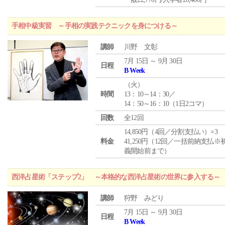
手相中級実習 ～手相の実践テクニックを身につける～
講師
川野 文彰
7月 15日 ～ 9月 30日
日程
B Week
（
火
）
時間
13：10～14：30／
14：50～16：10（1日2コマ）
回数
全12回
14,850円（4回／分割支払い）×3
料金
41,250円（12回／一括前納支払※
義開始前まで）
西洋占星術「ステップ2」 ～本格的な西洋占星術の世界に参入する～
講師
狩野 みどり
7月 15日 ～ 9月 30日
日程
B Week