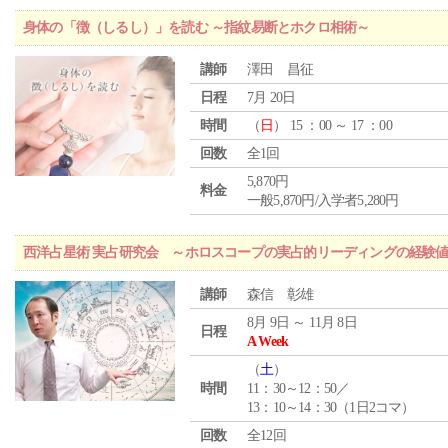
身体の「徴（しるし）」を読む ～指紋易断とホクロ相術～
講師
澤田 昌征
日程
7月 20日
時間
（
日
） 15 ：00 ～ 17 ：00
回数
全1回
5,870円
料金
一般5,870円/入学者5,280円
西洋占星術 実占研究会 ～ホロスコープの実占的リーディングの経験
講師
森信 彰雄
8月 9日 ～ 11月 8日
日程
A Week
（
土
）
時間
11：30～12：50／
13：10～14：30（1日2コマ）
回数
全12回