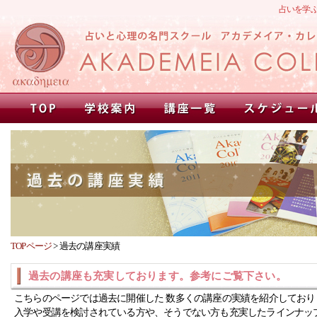
占いを学
TOPページ
>
過去の講座実績
過去の講座も充実しております。参考にご覧下さい。
こちらのページでは過去に開催した 数多くの講座の実績を紹介しており
入学や受講を検討されている方や、そうでない方も充実したラインナッ