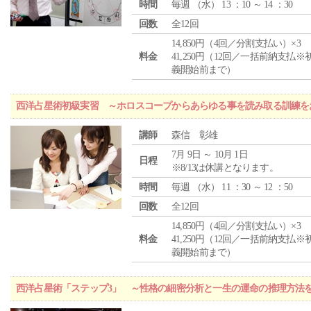
時間
毎週 （
水
） 13 ：10 ～ 14 ：30
回数
全12回
14,850円（4回／分割支払い）×3
料金
41,250円（12回／一括前納支払※
義開始前まで）
西洋占星術初級実習 ～ホロスコープからあらゆる事を読み取る訓練を
講師
森信 彰雄
7月 9日 ～ 10月 1日
日程
※8/13は休講となります。
時間
毎週 （
水
） 11 ：30 ～ 12 ：50
回数
全12回
14,850円（4回／分割支払い）×3
料金
41,250円（12回／一括前納支払※
義開始前まで）
西洋占星術「ステップ3」 ～性格の細密分析と一生の運命の推理方法