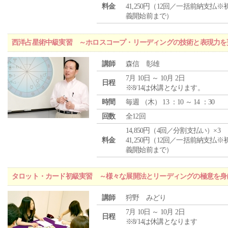
料金
41,250円（12回／一括前納支払※
義開始前まで）
西洋占星術中級実習 ～ホロスコープ・リーディングの技術と表現力を
講師
森信 彰雄
7月 10日 ～ 10月 2日
日程
※8/14は休講となります。
時間
毎週 （
木
） 13 ：10 ～ 14 ：30
回数
全12回
14,850円（4回／分割支払い）×3
料金
41,250円（12回／一括前納支払※
義開始前まで）
タロット・カード初級実習 ～様々な展開法とリーディングの極意を身
講師
狩野 みどり
7月 10日 ～ 10月 2日
日程
※8/14は休講となります