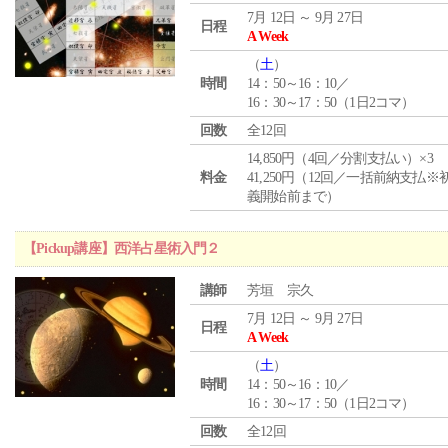
7月 12日 ～ 9月 27日
日程
A Week
（
土
）
時間
14：50～16：10／
16：30～17：50（1日2コマ）
回数
全12回
14,850円（4回／分割支払い）×3
料金
41,250円（12回／一括前納支払※
義開始前まで）
【Pickup講座】西洋占星術入門２
講師
芳垣 宗久
7月 12日 ～ 9月 27日
日程
A Week
（
土
）
時間
14：50～16：10／
16：30～17：50（1日2コマ）
回数
全12回