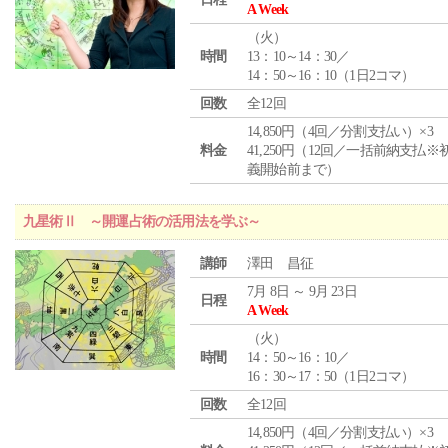
A Week
（
火
）
時間
13：10～14：30／
14：50～16：10（1日2コマ）
回数
全12回
14,850円（4回／分割支払い）×3
料金
41,250円（12回／一括前納支払※
義開始前まで）
九星術Ⅱ ～開運占術の活用法を学ぶ～
講師
澤田 昌征
7月 8日 ～ 9月 23日
日程
A Week
（
火
）
時間
14：50～16：10／
16：30～17：50（1日2コマ）
回数
全12回
14,850円（4回／分割支払い）×3