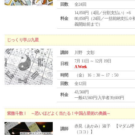
回数
全24回
14,850円（4回／分割支払い）×6
料金
80,850円（24回／一括前納支払※
義開始前まで）
じっくり学ぶ九星
講師
川野 文彰
7月 11日 ～ 12月 19日
日程
A Week
時間
（
金
） 16 ：30 ～ 17 ：50
回数
全12回
43,560円
料金
一般43,560円/入学者39,600円
紫微斗数Ⅰ ～恐いほどよく当たる！中国占星術の奥義～
赤見（あかみ）淑子 【マダム呼
講師
（ココ）】