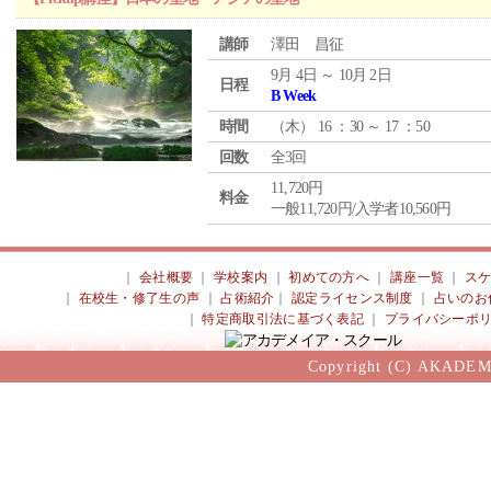
講師
澤田 昌征
9月 4日 ～ 10月 2日
日程
B Week
時間
（
木
） 16 ：30 ～ 17 ：50
回数
全3回
11,720円
料金
一般11,720円/入学者10,560円
｜
会社概要
｜
学校案内
｜
初めての方へ
｜
講座一覧
｜
ス
｜
在校生・修了生の声
｜
占術紹介
｜
認定ライセンス制度
｜
占いのお
｜
特定商取引法に基づく表記
｜
プライバシーポ
Copyright (C) AKADEM