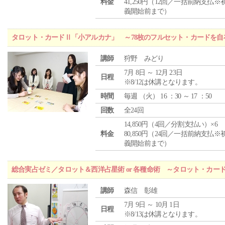
料金
41,250円（12回／一括前納支払※
義開始前まで）
タロット・カードⅡ「小アルカナ」 ～78枚のフルセット・カードを自
講師
狩野 みどり
7月 8日 ～ 12月 23日
日程
※8/12は休講となります。
時間
毎週 （
火
） 16 ：30 ～ 17 ：50
回数
全24回
14,850円（4回／分割支払い）×6
料金
80,850円（24回／一括前納支払※
義開始前まで）
総合実占ゼミ／タロット＆西洋占星術 or 各種命術 ～タロット・カ
講師
森信 彰雄
7月 9日 ～ 10月 1日
日程
※8/13は休講となります。