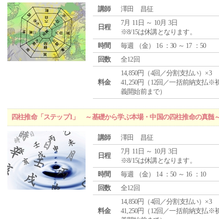
講師
澤田 昌征
7月 11日 ～ 10月 3日
日程
※8/15は休講となります。
時間
毎週 （
金
） 16 ：30 ～ 17 ：50
回数
全12回
14,850円（4回／分割支払い）×3
料金
41,250円（12回／一括前納支払※
義開始前まで）
四柱推命「ステップ1」 ～基礎から学ぶ本場・中国の四柱推命の真髄
講師
澤田 昌征
7月 11日 ～ 10月 3日
日程
※8/15は休講となります。
時間
毎週 （
金
） 14 ：50 ～ 16 ：10
回数
全12回
14,850円（4回／分割支払い）×3
料金
41,250円（12回／一括前納支払※