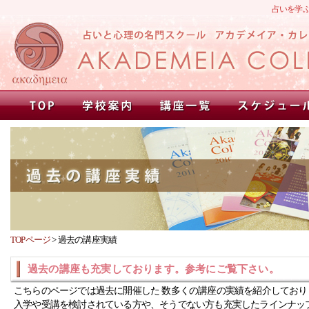
占いを学
TOPページ
>
過去の講座実績
過去の講座も充実しております。参考にご覧下さい。
こちらのページでは過去に開催した 数多くの講座の実績を紹介しており
入学や受講を検討されている方や、そうでない方も充実したラインナッ