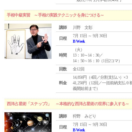
手相中級実習 ～手相の実践テクニックを身につける～
講師
川野 文彰
7月 15日 ～ 9月 30日
日程
B Week
（
火
）
時間
13：10～14：30／
14：50～16：10（1日2コマ）
回数
全12回
14,850円（4回／分割支払い）×3
料金
41,250円（12回／一括前納支払※
義開始前まで）
西洋占星術「ステップ2」 ～本格的な西洋占星術の世界に参入する～
講師
狩野 みどり
7月 15日 ～ 9月 30日
日程
B Week