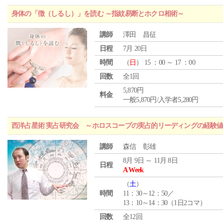
身体の「徴（しるし）」を読む ～指紋易断とホクロ相術～
講師
澤田 昌征
日程
7月 20日
時間
（
日
） 15 ：00 ～ 17 ：00
回数
全1回
5,870円
料金
一般5,870円/入学者5,280円
西洋占星術 実占研究会 ～ホロスコープの実占的リーディングの経験
講師
森信 彰雄
8月 9日 ～ 11月 8日
日程
A Week
（
土
）
時間
11：30～12：50／
13：10～14：30（1日2コマ）
回数
全12回