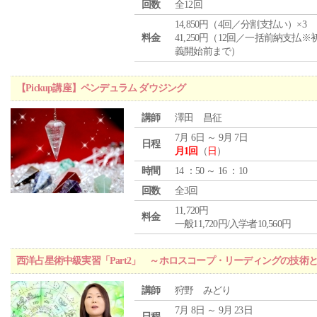
回数
全12回
14,850円（4回／分割支払い）×3
料金
41,250円（12回／一括前納支払※
義開始前まで）
【Pickup講座】ペンデュラム ダウジング
講師
澤田 昌征
7月 6日 ～ 9月 7日
日程
月1回
（
日
）
時間
14 ：50 ～ 16 ：10
回数
全3回
11,720円
料金
一般11,720円/入学者10,560円
西洋占星術中級実習「Part2」 ～ホロスコープ・リーディングの技術
講師
狩野 みどり
7月 8日 ～ 9月 23日
日程