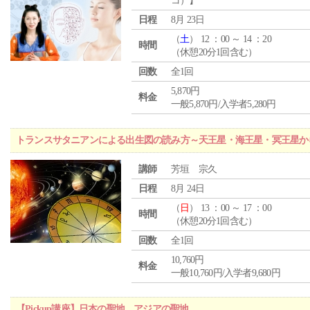
コ）】
日程
8月 23日
（
土
） 12 ：00 ～ 14 ：20
時間
（休憩20分1回含む）
回数
全1回
5,870円
料金
一般5,870円/入学者5,280円
トランスサタニアンによる出生図の読み方～天王星・海王星・冥王星か
講師
芳垣 宗久
日程
8月 24日
（
日
） 13 ：00 ～ 17 ：00
時間
（休憩20分1回含む）
回数
全1回
10,760円
料金
一般10,760円/入学者9,680円
【Pickup講座】日本の聖地 アジアの聖地