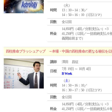
（
火
）
時間
13：10～14：30／
14：50～16：10（1日2コマ）
回数
全12回
14,850円（4回／分割支払い）×3
料金
41,250円（12回／一括前納支払※
義開始前まで）
四柱推命ブラッシュアップ ～本場・中国の四柱推命の更なる秘伝を公
講師
澤田 昌征
7月 19日 ～ 10月 4日
日程
B Week
（
土
）
時間
14：50～16：10／
16：30～17：50（1日2コマ）
回数
全12回
14,850円（4回／分割支払い）×3
料金
41,250円（12回／一括前納支払※