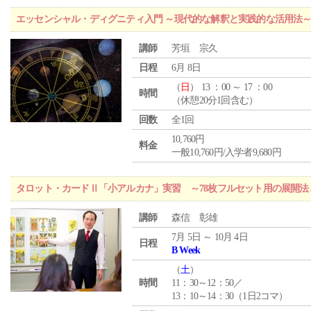
エッセンシャル・ディグニティ入門 ～現代的な解釈と実践的な活用法
講師
芳垣 宗久
日程
6月 8日
（
日
） 13 ：00 ～ 17 ：00
時間
（休憩20分1回含む）
回数
全1回
10,760円
料金
一般10,760円/入学者9,680円
タロット・カードⅡ「小アルカナ」実習 ～78枚フルセット用の展開
講師
森信 彰雄
7月 5日 ～ 10月 4日
日程
B Week
（
土
）
時間
11：30～12：50／
13：10～14：30（1日2コマ）