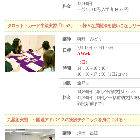
43,560円
料金
一般43,560円/入学者39,600円
タロット・カード中級実習「Part2」 ～様々な展開法を使いこなしリ
講師
狩野 みどり
7月 13日 ～ 9月 28日
日程
A Week
（
日
）
時間
14：50～16：10／
16：30～17：50（1日2コマ）
回数
全12回
14,850円（4回／分割支払い）×3
料金
41,250円（12回／一括前納支払※
義開始前まで）
九星術実習 ～開運アドバイスの実践テクニックを身につける～
講師
澤田 昌征