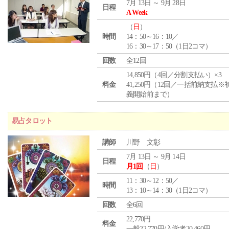
7月 13日 ～ 9月 28日
日程
A Week
（
日
）
時間
14：50～16：10／
16：30～17：50（1日2コマ）
回数
全12回
14,850円（4回／分割支払い）×3
料金
41,250円（12回／一括前納支払※
義開始前まで）
易占タロット
講師
川野 文彰
7月 13日 ～ 9月 14日
日程
月1回
（
日
）
11：30～12：50／
時間
13：10～14：30（1日2コマ）
回数
全6回
22,770円
料金
一般22,770円/入学者20,460円