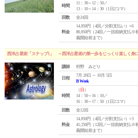
11：30～12：50／
時間
13：10～14：30（1日2コマ）
回数
全24回
14,850円（4回／分割支払い）×6
料金
80,850円（24回／一括前納支払※
義開始前まで）
西洋占星術「ステップ1」 ～西洋占星術の第一歩をじっくり楽しく身
講師
狩野 みどり
7月 20日 ～ 10月 5日
日程
B Week
（
日
）
時間
14：50～16：10／
16：30～17：50（1日2コマ）
回数
全12回
14,850円（4回／分割支払い）×3
料金
41,250円（12回／一括前納支払※
義開始前まで）