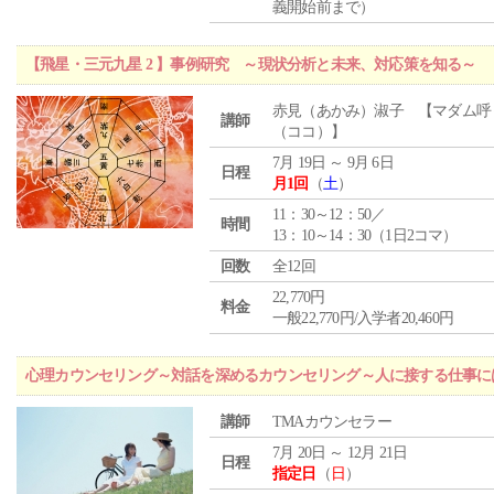
義開始前まで）
【飛星・三元九星 2 】事例研究 ～現状分析と未来、対応策を知る～
赤見（あかみ）淑子 【マダム呼
講師
（ココ）】
7月 19日 ～ 9月 6日
日程
月1回
（
土
）
11：30～12：50／
時間
13：10～14：30（1日2コマ）
回数
全12回
22,770円
料金
一般22,770円/入学者20,460円
心理カウンセリング～対話を深めるカウンセリング～人に接する仕事には
講師
TMAカウンセラー
7月 20日 ～ 12月 21日
日程
指定日
（
日
）