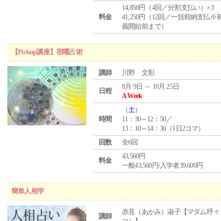
14,850円（4回／分割支払い）×3
料金
41,250円（12回／一括前納支払※
義開始前まで）
【Pickup講座】宿曜占術
講師
川野 文彰
8月 9日 ～ 10月 25日
日程
A Week
（
土
）
時間
11：30～12：50／
13：10～14：30（1日2コマ）
回数
全6回
43,560円
料金
一般43,560円/入学者39,600円
簡単人相学
赤見（あかみ）淑子【マダム呼々
講師