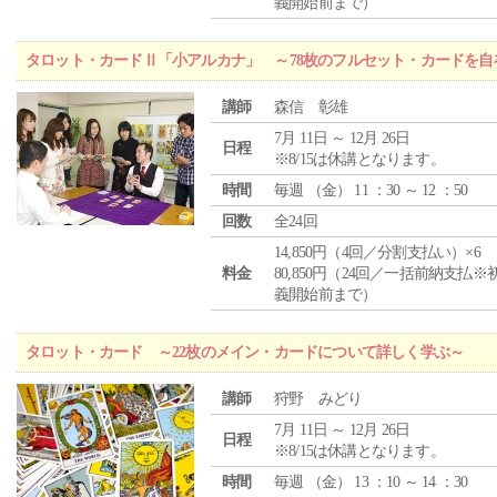
義開始前まで）
タロット・カードⅡ「小アルカナ」 ～78枚のフルセット・カードを自
講師
森信 彰雄
7月 11日 ～ 12月 26日
日程
※8/15は休講となります。
時間
毎週 （
金
） 11 ：30 ～ 12 ：50
回数
全24回
14,850円（4回／分割支払い）×6
料金
80,850円（24回／一括前納支払※
義開始前まで）
タロット・カード ～22枚のメイン・カードについて詳しく学ぶ～
講師
狩野 みどり
7月 11日 ～ 12月 26日
日程
※8/15は休講となります。
時間
毎週 （
金
） 13 ：10 ～ 14 ：30