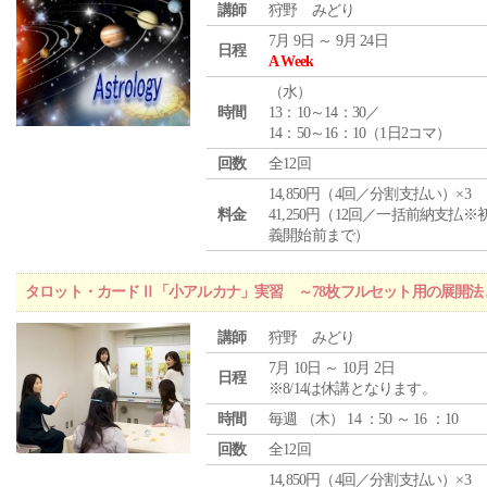
講師
狩野 みどり
7月 9日 ～ 9月 24日
日程
A Week
（
水
）
時間
13：10～14：30／
14：50～16：10（1日2コマ）
回数
全12回
14,850円（4回／分割支払い）×3
料金
41,250円（12回／一括前納支払※
義開始前まで）
タロット・カードⅡ「小アルカナ」実習 ～78枚フルセット用の展開
講師
狩野 みどり
7月 10日 ～ 10月 2日
日程
※8/14は休講となります。
時間
毎週 （
木
） 14 ：50 ～ 16 ：10
回数
全12回
14,850円（4回／分割支払い）×3