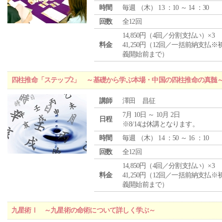
時間
毎週 （
木
） 13 ：10 ～ 14 ：30
回数
全12回
14,850円（4回／分割支払い）×3
料金
41,250円（12回／一括前納支払※
義開始前まで）
四柱推命「ステップ2」 ～基礎から学ぶ本場・中国の四柱推命の真髄
講師
澤田 昌征
7月 10日 ～ 10月 2日
日程
※8/14は休講となります。
時間
毎週 （
木
） 14 ：50 ～ 16 ：10
回数
全12回
14,850円（4回／分割支払い）×3
料金
41,250円（12回／一括前納支払※
義開始前まで）
九星術Ⅰ ～九星術の命術について詳しく学ぶ～