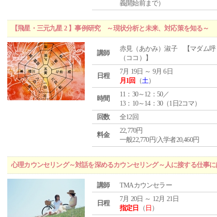
義開始前まで）
【飛星・三元九星 2 】事例研究 ～現状分析と未来、対応策を知る～
赤見（あかみ）淑子 【マダム呼
講師
（ココ）】
7月 19日 ～ 9月 6日
日程
月1回
（
土
）
11：30～12：50／
時間
13：10～14：30（1日2コマ）
回数
全12回
22,770円
料金
一般22,770円/入学者20,460円
心理カウンセリング～対話を深めるカウンセリング～人に接する仕事には
講師
TMAカウンセラー
7月 20日 ～ 12月 21日
日程
指定日
（
日
）