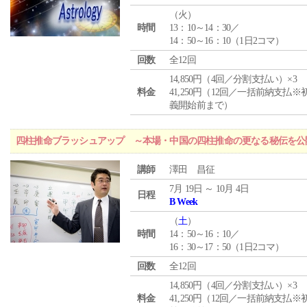
（
火
）
時間
13：10～14：30／
14：50～16：10（1日2コマ）
回数
全12回
14,850円（4回／分割支払い）×3
料金
41,250円（12回／一括前納支払※
義開始前まで）
四柱推命ブラッシュアップ ～本場・中国の四柱推命の更なる秘伝を公
講師
澤田 昌征
7月 19日 ～ 10月 4日
日程
B Week
（
土
）
時間
14：50～16：10／
16：30～17：50（1日2コマ）
回数
全12回
14,850円（4回／分割支払い）×3
料金
41,250円（12回／一括前納支払※