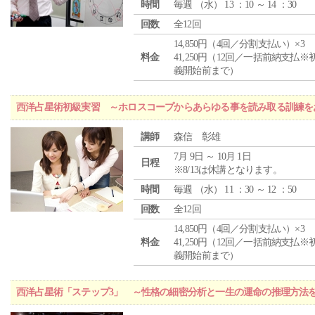
時間
毎週 （
水
） 13 ：10 ～ 14 ：30
回数
全12回
14,850円（4回／分割支払い）×3
料金
41,250円（12回／一括前納支払※
義開始前まで）
西洋占星術初級実習 ～ホロスコープからあらゆる事を読み取る訓練を
講師
森信 彰雄
7月 9日 ～ 10月 1日
日程
※8/13は休講となります。
時間
毎週 （
水
） 11 ：30 ～ 12 ：50
回数
全12回
14,850円（4回／分割支払い）×3
料金
41,250円（12回／一括前納支払※
義開始前まで）
西洋占星術「ステップ3」 ～性格の細密分析と一生の運命の推理方法