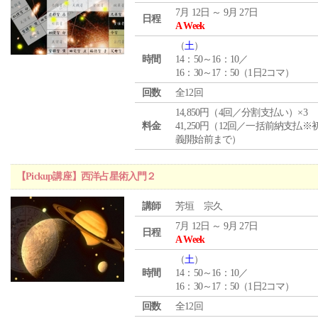
7月 12日 ～ 9月 27日
日程
A Week
（
土
）
時間
14：50～16：10／
16：30～17：50（1日2コマ）
回数
全12回
14,850円（4回／分割支払い）×3
料金
41,250円（12回／一括前納支払※
義開始前まで）
【Pickup講座】西洋占星術入門２
講師
芳垣 宗久
7月 12日 ～ 9月 27日
日程
A Week
（
土
）
時間
14：50～16：10／
16：30～17：50（1日2コマ）
回数
全12回