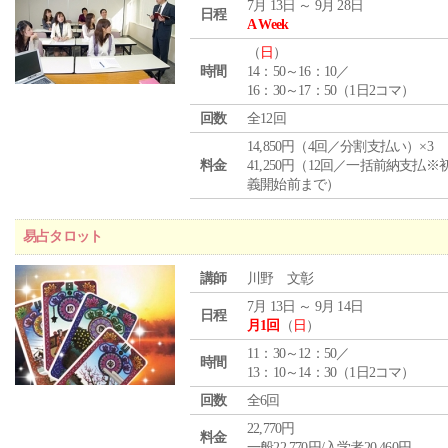
7月 13日 ～ 9月 28日
日程
A Week
（
日
）
時間
14：50～16：10／
16：30～17：50（1日2コマ）
回数
全12回
14,850円（4回／分割支払い）×3
料金
41,250円（12回／一括前納支払※
義開始前まで）
易占タロット
講師
川野 文彰
7月 13日 ～ 9月 14日
日程
月1回
（
日
）
11：30～12：50／
時間
13：10～14：30（1日2コマ）
回数
全6回
22,770円
料金
一般22,770円/入学者20,460円