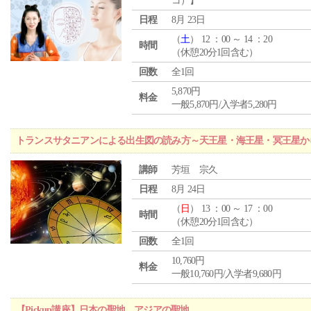
コ）】
日程
8月 23日
（
土
） 12 ：00 ～ 14 ：20
時間
（休憩20分1回含む）
回数
全1回
5,870円
料金
一般5,870円/入学者5,280円
トランスサタニアンによる出生図の読み方～天王星・海王星・冥王星か
講師
芳垣 宗久
日程
8月 24日
（
日
） 13 ：00 ～ 17 ：00
時間
（休憩20分1回含む）
回数
全1回
10,760円
料金
一般10,760円/入学者9,680円
【Pickup講座】日本の聖地 アジアの聖地