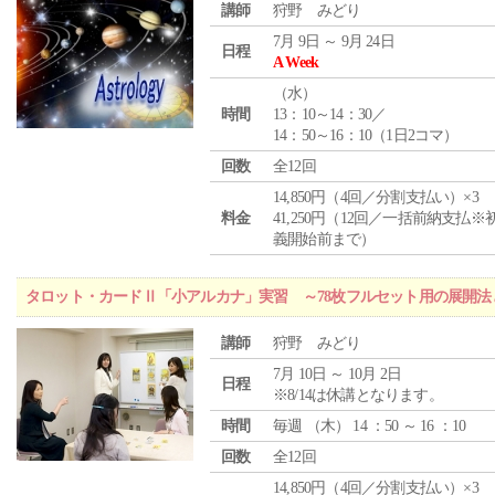
講師
狩野 みどり
7月 9日 ～ 9月 24日
日程
A Week
（
水
）
時間
13：10～14：30／
14：50～16：10（1日2コマ）
回数
全12回
14,850円（4回／分割支払い）×3
料金
41,250円（12回／一括前納支払※
義開始前まで）
タロット・カードⅡ「小アルカナ」実習 ～78枚フルセット用の展開
講師
狩野 みどり
7月 10日 ～ 10月 2日
日程
※8/14は休講となります。
時間
毎週 （
木
） 14 ：50 ～ 16 ：10
回数
全12回
14,850円（4回／分割支払い）×3