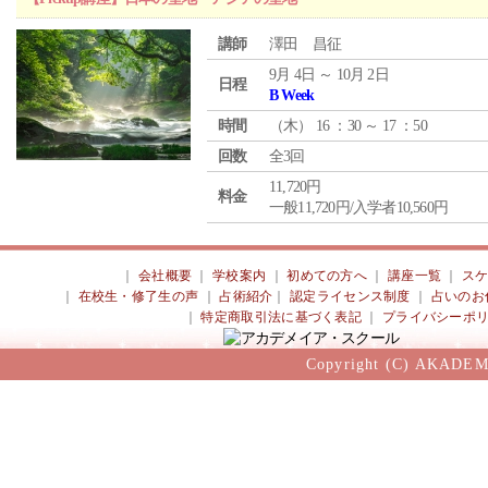
講師
澤田 昌征
9月 4日 ～ 10月 2日
日程
B Week
時間
（
木
） 16 ：30 ～ 17 ：50
回数
全3回
11,720円
料金
一般11,720円/入学者10,560円
｜
会社概要
｜
学校案内
｜
初めての方へ
｜
講座一覧
｜
ス
｜
在校生・修了生の声
｜
占術紹介
｜
認定ライセンス制度
｜
占いのお
｜
特定商取引法に基づく表記
｜
プライバシーポ
Copyright (C) AKADEM