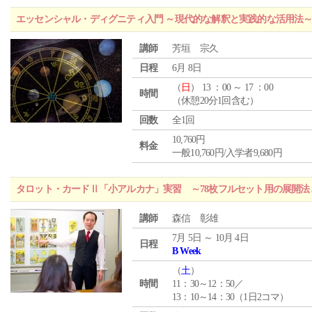
エッセンシャル・ディグニティ入門 ～現代的な解釈と実践的な活用法
講師
芳垣 宗久
日程
6月 8日
（
日
） 13 ：00 ～ 17 ：00
時間
（休憩20分1回含む）
回数
全1回
10,760円
料金
一般10,760円/入学者9,680円
タロット・カードⅡ「小アルカナ」実習 ～78枚フルセット用の展開
講師
森信 彰雄
7月 5日 ～ 10月 4日
日程
B Week
（
土
）
時間
11：30～12：50／
13：10～14：30（1日2コマ）