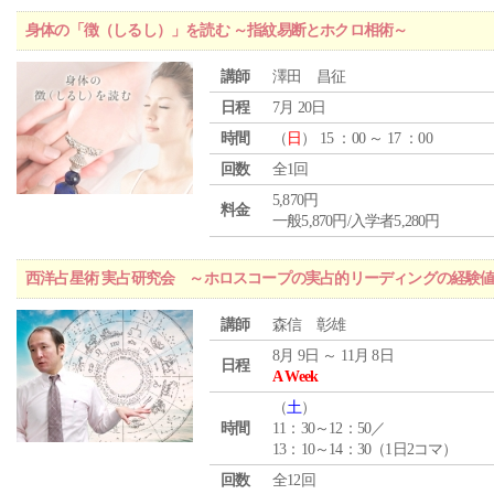
身体の「徴（しるし）」を読む ～指紋易断とホクロ相術～
講師
澤田 昌征
日程
7月 20日
時間
（
日
） 15 ：00 ～ 17 ：00
回数
全1回
5,870円
料金
一般5,870円/入学者5,280円
西洋占星術 実占研究会 ～ホロスコープの実占的リーディングの経験
講師
森信 彰雄
8月 9日 ～ 11月 8日
日程
A Week
（
土
）
時間
11：30～12：50／
13：10～14：30（1日2コマ）
回数
全12回