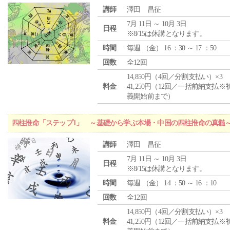
講師
澤田 昌征
7月 11日 ～ 10月 3日
日程
※8/15は休講となります。
時間
毎週 （
金
） 16 ：30 ～ 17 ：50
回数
全12回
14,850円（4回／分割支払い）×3
料金
41,250円（12回／一括前納支払※
義開始前まで）
四柱推命「ステップ1」 ～基礎から学ぶ本場・中国の四柱推命の真髄
講師
澤田 昌征
7月 11日 ～ 10月 3日
日程
※8/15は休講となります。
時間
毎週 （
金
） 14 ：50 ～ 16 ：10
回数
全12回
14,850円（4回／分割支払い）×3
料金
41,250円（12回／一括前納支払※