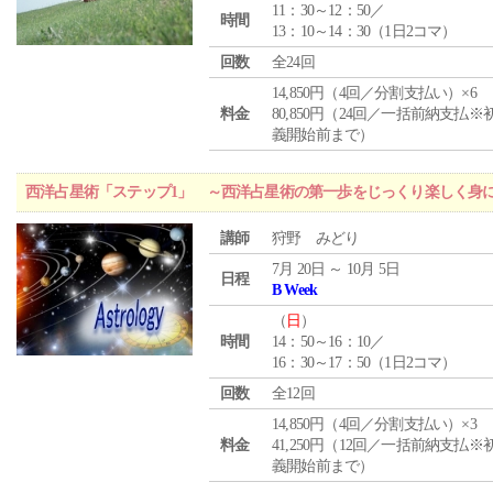
11：30～12：50／
時間
13：10～14：30（1日2コマ）
回数
全24回
14,850円（4回／分割支払い）×6
料金
80,850円（24回／一括前納支払※
義開始前まで）
西洋占星術「ステップ1」 ～西洋占星術の第一歩をじっくり楽しく身
講師
狩野 みどり
7月 20日 ～ 10月 5日
日程
B Week
（
日
）
時間
14：50～16：10／
16：30～17：50（1日2コマ）
回数
全12回
14,850円（4回／分割支払い）×3
料金
41,250円（12回／一括前納支払※
義開始前まで）