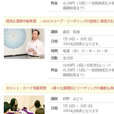
料金
41,250円（12回／一括前納支払※
義開始前まで）
西洋占星術中級実習 ～ホロスコープ・リーディングの技術と表現力を
講師
森信 彰雄
7月 10日 ～ 10月 2日
日程
※8/14は休講となります。
時間
毎週 （
木
） 13 ：10 ～ 14 ：30
回数
全12回
14,850円（4回／分割支払い）×3
料金
41,250円（12回／一括前納支払※
義開始前まで）
タロット・カード初級実習 ～様々な展開法とリーディングの極意を身
講師
狩野 みどり
7月 10日 ～ 10月 2日
日程
※8/14は休講となります