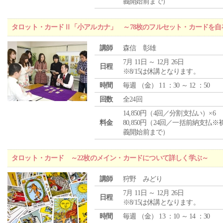
義開始前まで）
タロット・カードⅡ「小アルカナ」 ～78枚のフルセット・カードを自
講師
森信 彰雄
7月 11日 ～ 12月 26日
日程
※8/15は休講となります。
時間
毎週 （
金
） 11 ：30 ～ 12 ：50
回数
全24回
14,850円（4回／分割支払い）×6
料金
80,850円（24回／一括前納支払※
義開始前まで）
タロット・カード ～22枚のメイン・カードについて詳しく学ぶ～
講師
狩野 みどり
7月 11日 ～ 12月 26日
日程
※8/15は休講となります。
時間
毎週 （
金
） 13 ：10 ～ 14 ：30