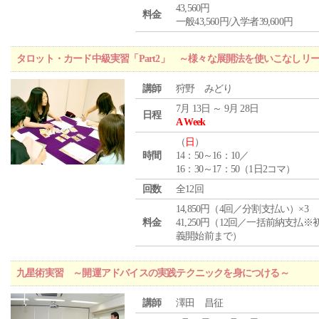
43,560円
料金
一般43,560円/入学者39,600円
タロット・カード中級実習「Part2」 ～様々な展開法を使いこなしリ
講師
狩野 みどり
7月 13日 ～ 9月 28日
日程
A Week
（
日
）
時間
14：50～16：10／
16：30～17：50（1日2コマ）
回数
全12回
14,850円（4回／分割支払い）×3
料金
41,250円（12回／一括前納支払※
義開始前まで）
九星術実習 ～開運アドバイスの実践テクニックを身につける～
講師
澤田 昌征