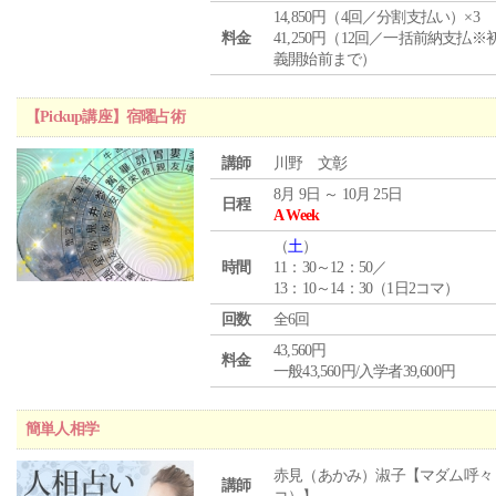
14,850円（4回／分割支払い）×3
料金
41,250円（12回／一括前納支払※
義開始前まで）
【Pickup講座】宿曜占術
講師
川野 文彰
8月 9日 ～ 10月 25日
日程
A Week
（
土
）
時間
11：30～12：50／
13：10～14：30（1日2コマ）
回数
全6回
43,560円
料金
一般43,560円/入学者39,600円
簡単人相学
赤見（あかみ）淑子【マダム呼々
講師