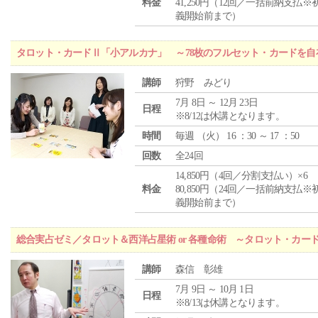
料金
41,250円（12回／一括前納支払※
義開始前まで）
タロット・カードⅡ「小アルカナ」 ～78枚のフルセット・カードを自
講師
狩野 みどり
7月 8日 ～ 12月 23日
日程
※8/12は休講となります。
時間
毎週 （
火
） 16 ：30 ～ 17 ：50
回数
全24回
14,850円（4回／分割支払い）×6
料金
80,850円（24回／一括前納支払※
義開始前まで）
総合実占ゼミ／タロット＆西洋占星術 or 各種命術 ～タロット・カ
講師
森信 彰雄
7月 9日 ～ 10月 1日
日程
※8/13は休講となります。