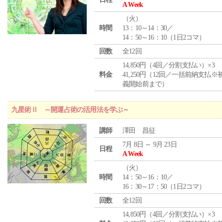
A Week
（
火
）
時間
13：10～14：30／
14：50～16：10（1日2コマ）
回数
全12回
14,850円（4回／分割支払い）×3
料金
41,250円（12回／一括前納支払※
義開始前まで）
九星術Ⅱ ～開運占術の活用法を学ぶ～
講師
澤田 昌征
7月 8日 ～ 9月 23日
日程
A Week
（
火
）
時間
14：50～16：10／
16：30～17：50（1日2コマ）
回数
全12回
14,850円（4回／分割支払い）×3