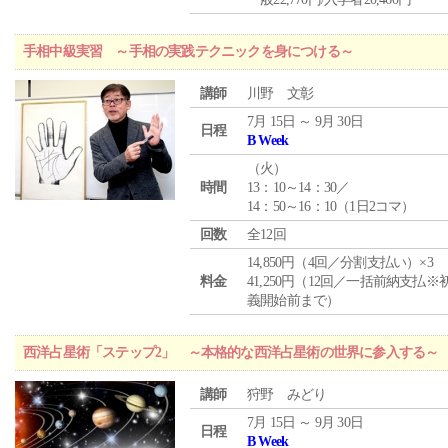
手相中級実習 ～手相の実践テクニックを身につける～
講師
川野 文彰
7月 15日 ～ 9月 30日
日程
B Week
（
火
）
時間
13：10～14：30／
14：50～16：10（1日2コマ）
回数
全12回
14,850円（4回／分割支払い）×3
料金
41,250円（12回／一括前納支払※
義開始前まで）
西洋占星術「ステップ2」 ～本格的な西洋占星術の世界に参入する～
講師
狩野 みどり
7月 15日 ～ 9月 30日
日程
B Week