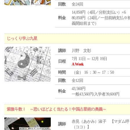
回数
全24回
14,850円（4回／分割支払い）×6
料金
80,850円（24回／一括前納支払※
義開始前まで）
じっくり学ぶ九星
講師
川野 文彰
7月 11日 ～ 12月 19日
日程
A Week
時間
（
金
） 16 ：30 ～ 17 ：50
回数
全12回
43,560円
料金
一般43,560円/入学者39,600円
紫微斗数Ⅰ ～恐いほどよく当たる！中国占星術の奥義～
赤見（あかみ）淑子 【マダム呼
講師
（ココ）】