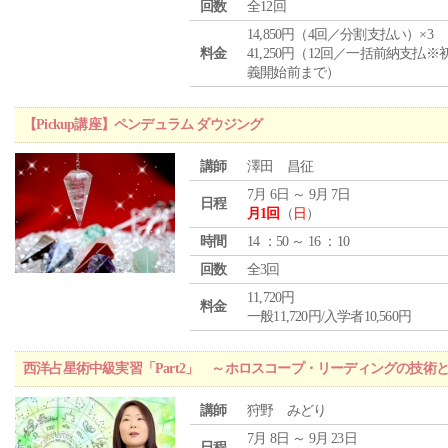
回数
全12回
14,850円（4回／分割支払い）×3
料金
41,250円（12回／一括前納支払※
義開始前まで）
【Pickup講座】ペンデュラム ダウジング
講師
澤田 昌征
7月 6日 ～ 9月 7日
日程
月1回
（
日
）
時間
14 ：50 ～ 16 ：10
回数
全3回
11,720円
料金
一般11,720円/入学者10,560円
西洋占星術中級実習「Part2」 ～ホロスコープ・リーディングの技術
講師
狩野 みどり
7月 8日 ～ 9月 23日
日程