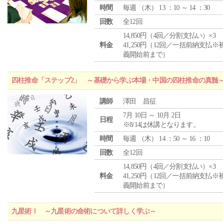
時間
毎週 （
木
） 13 ：10 ～ 14 ：30
回数
全12回
14,850円（4回／分割支払い）×3
料金
41,250円（12回／一括前納支払※
義開始前まで）
四柱推命「ステップ2」 ～基礎から学ぶ本場・中国の四柱推命の真髄
講師
澤田 昌征
7月 10日 ～ 10月 2日
日程
※8/14は休講となります。
時間
毎週 （
木
） 14 ：50 ～ 16 ：10
回数
全12回
14,850円（4回／分割支払い）×3
料金
41,250円（12回／一括前納支払※
義開始前まで）
九星術Ⅰ ～九星術の命術について詳しく学ぶ～