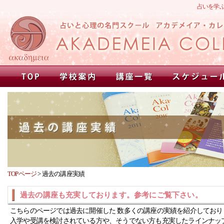
占いを学
TOPページ
>
過去の講座実績
過去の講座も充実しております。参考にご覧下さい。
こちらのページでは過去に開催した 数多くの講座の実績を紹介しており
入学や受講を検討されている方や、そうでない方も充実したラインナッ