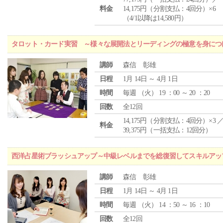
料金
14,175円（分割支払：4回分）×6
（4/1以降は14,580円）
タロット・カード実習 ～様々な展開法とリーディングの極意を身につ
講師
森信 彰雄
日程
1月 14日 ～ 4月 1日
時間
毎週 （
火
） 19 ：00 ～ 20 ：20
回数
全12回
14,175円（分割支払：4回分）×3 
料金
39,375円（一括支払：12回分）
西洋占星術ブラッシュアップ～中級レベルまでを総復習してスキルアッ
講師
森信 彰雄
日程
1月 14日 ～ 4月 1日
時間
毎週 （
火
） 14 ：50 ～ 16 ：10
回数
全12回