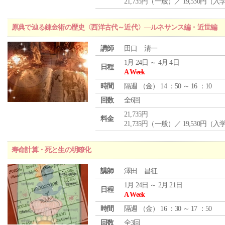
21,735円（一般）／ 19,530円（
原典で辿る錬金術の歴史〈西洋古代～近代〉―ルネサンス編・近世編
講師
田口 清一
1月 24日 ～ 4月 4日
日程
A Week
時間
隔週 （
金
） 14 ：50 ～ 16 ：10
回数
全6回
21,735円
料金
21,735円（一般）／ 19,530円（
寿命計算・死と生の明瞭化
講師
澤田 昌征
1月 24日 ～ 2月 21日
日程
A Week
時間
隔週 （
金
） 16 ：30 ～ 17 ：50
回数
全3回