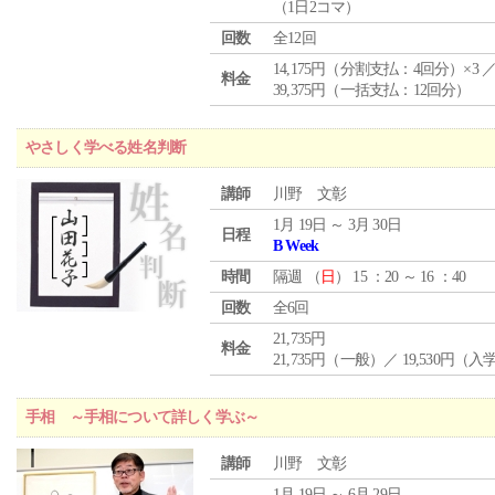
（1日2コマ）
回数
全12回
14,175円（分割支払：4回分）×3 
料金
39,375円（一括支払：12回分）
やさしく学べる姓名判断
講師
川野 文彰
1月 19日 ～ 3月 30日
日程
B Week
時間
隔週 （
日
） 15 ：20 ～ 16 ：40
回数
全6回
21,735円
料金
21,735円（一般）／ 19,530円（
手相 ～手相について詳しく学ぶ～
講師
川野 文彰
1月 19日 ～ 6月 29日