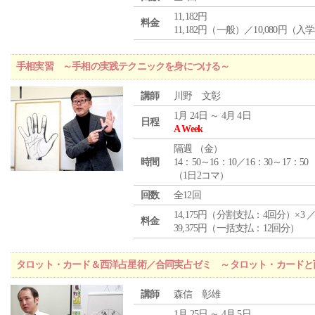
11,182円
料金
11,182円（一般）／10,080円（入
手相実習 ～手相の実践テクニックを身につける～
講師
川野 文彰
1月 24日 ～ 4月 4日
日程
A Week
隔週 （
金
）
時間
14：50～16：10／16：30～17：50
（1日2コマ）
回数
全12回
14,175円（分割支払：4回分）×3 
料金
39,375円（一括支払：12回分）
タロット・カード＆西洋占星術／合同実占ゼミ ～タロット・カードと
講師
森信 彰雄
1月 25日 ～ 4月 5日