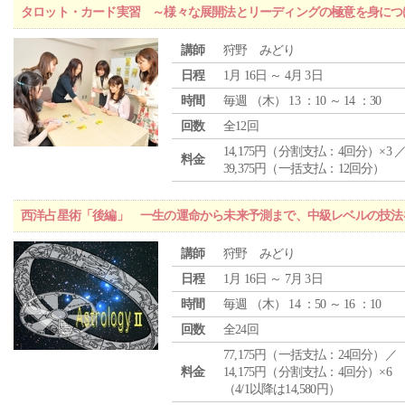
タロット・カード実習 ～様々な展開法とリーディングの極意を身につ
講師
狩野 みどり
日程
1月 16日 ～ 4月 3日
時間
毎週 （
木
） 13 ：10 ～ 14 ：30
回数
全12回
14,175円（分割支払：4回分）×3 
料金
39,375円（一括支払：12回分）
西洋占星術「後編」 一生の運命から未来予測まで、中級レベルの技法
講師
狩野 みどり
日程
1月 16日 ～ 7月 3日
時間
毎週 （
木
） 14 ：50 ～ 16 ：10
回数
全24回
77,175円（一括支払：24回分）／
料金
14,175円（分割支払：4回分）×6
（4/1以降は14,580円）