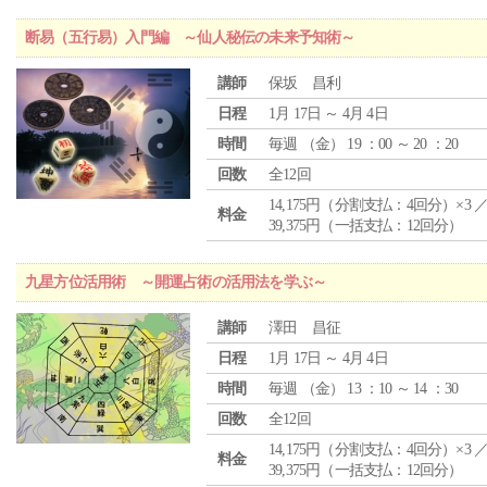
断易（五行易）入門編 ～仙人秘伝の未来予知術～
講師
保坂 昌利
日程
1月 17日 ～ 4月 4日
時間
毎週 （
金
） 19 ：00 ～ 20 ：20
回数
全12回
14,175円（分割支払：4回分）×3 
料金
39,375円（一括支払：12回分）
九星方位活用術 ～開運占術の活用法を学ぶ～
講師
澤田 昌征
日程
1月 17日 ～ 4月 4日
時間
毎週 （
金
） 13 ：10 ～ 14 ：30
回数
全12回
14,175円（分割支払：4回分）×3 
料金
39,375円（一括支払：12回分）