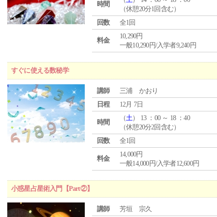
時間
（休憩20分1回含む）
回数
全1回
10,290円
料金
一般10,290円/入学者9,240円
すぐに使える数秘学
講師
三浦 かおり
日程
12月 7日
（
土
） 13 ：00 ～ 18 ：40
時間
（休憩20分2回含む）
回数
全1回
14,000円
料金
一般14,000円/入学者12,600円
小惑星占星術入門【Part②】
講師
芳垣 宗久