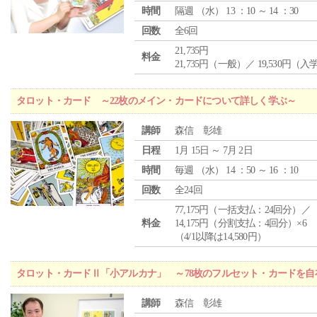
時間
隔週 （
水
） 13 ：10 ～ 14 ：30
回数
全6回
21,735円
料金
21,735円（一般）／ 19,530円（
タロット・カード ～22枚のメイン・カードについて詳しく学ぶ～
講師
森信 彰雄
日程
1月 15日 ～ 7月 2日
時間
毎週 （
水
） 14 ：50 ～ 16 ：10
回数
全24回
77,175円（一括支払：24回分）／
料金
14,175円（分割支払：4回分）×6
（4/1以降は14,580円）
タロット・カードⅡ「小アルカナ」 ～78枚のフルセット・カードを自
講師
森信 彰雄