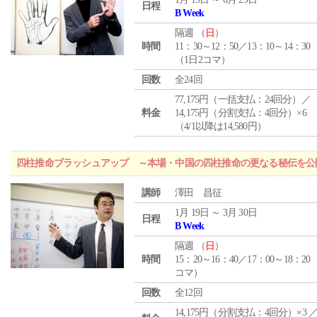
日程
B Week
隔週 （
日
）
時間
11：30～12：50／13：10～14：30
（1日2コマ）
回数
全24回
77,175円（一括支払：24回分）／
料金
14,175円（分割支払：4回分）×6
（4/1以降は14,580円）
四柱推命ブラッシュアップ ～本場・中国の四柱推命の更なる秘伝を公
講師
澤田 昌征
1月 19日 ～ 3月 30日
日程
B Week
隔週 （
日
）
時間
15：20～16：40／17：00～18：20
コマ）
回数
全12回
14,175円（分割支払：4回分）×3 