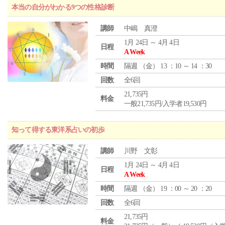
本当の自分がわかる9つの性格診断
講師
中嶋 真澄
1月 24日 ～ 4月 4日
日程
A Week
時間
隔週 （
金
） 13 ：10 ～ 14 ：30
回数
全6回
21,735円
料金
一般21,735円/入学者19,530円
知って得する東洋系占いの初歩
講師
川野 文彰
1月 24日 ～ 4月 4日
日程
A Week
時間
隔週 （
金
） 19 ：00 ～ 20 ：20
回数
全6回
21,735円
料金