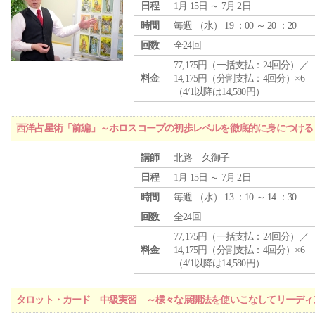
日程
1月 15日 ～ 7月 2日
時間
毎週 （
水
） 19 ：00 ～ 20 ：20
回数
全24回
77,175円（一括支払：24回分）／
料金
14,175円（分割支払：4回分）×6
（4/1以降は14,580円）
西洋占星術「前編」～ホロスコープの初歩レベルを徹底的に身につける
講師
北路 久御子
日程
1月 15日 ～ 7月 2日
時間
毎週 （
水
） 13 ：10 ～ 14 ：30
回数
全24回
77,175円（一括支払：24回分）／
料金
14,175円（分割支払：4回分）×6
（4/1以降は14,580円）
タロット・カード 中級実習 ～様々な展開法を使いこなしてリーディ