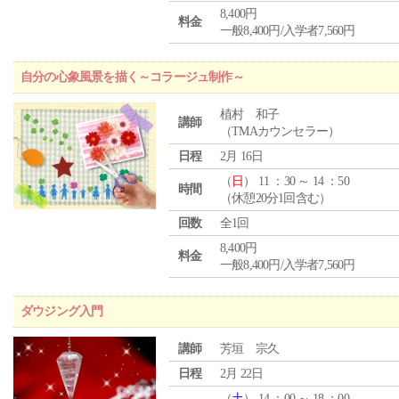
8,400円
料金
一般8,400円/入学者7,560円
自分の心象風景を描く～コラージュ制作～
植村 和子
講師
（TMAカウンセラー）
日程
2月 16日
（
日
） 11 ：30 ～ 14 ：50
時間
（休憩20分1回含む）
回数
全1回
8,400円
料金
一般8,400円/入学者7,560円
ダウジング入門
講師
芳垣 宗久
日程
2月 22日
（
土
） 14 ：00 ～ 18 ：00