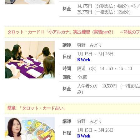
14,175円（分割支払：4回分）×3 
料金
39,375円（一括支払：12回分）
タロット・カードⅡ「小アルカナ」実占練習（実習part2） ～78枚
講師
狩野 みどり
1月 15日 ～ 3月 26日
日程
B Week
時間
隔週 （
水
） 14 ：50 ～ 16 ：10
回数
全6回
入学者の方 19,530円 （一括支
料金
み）
簡単! 「タロット・カード占い」
講師
狩野 みどり
1月 15日 ～ 3月 26日
日程
B Week