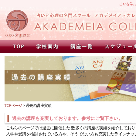
占いを学
TOPページ
>
過去の講座実績
過去の講座も充実しております。参考にご覧下さい。
こちらのページでは過去に開催した 数多くの講座の実績を紹介しており
入学や受講を検討されている方や、そうでない方も充実したラインナッ