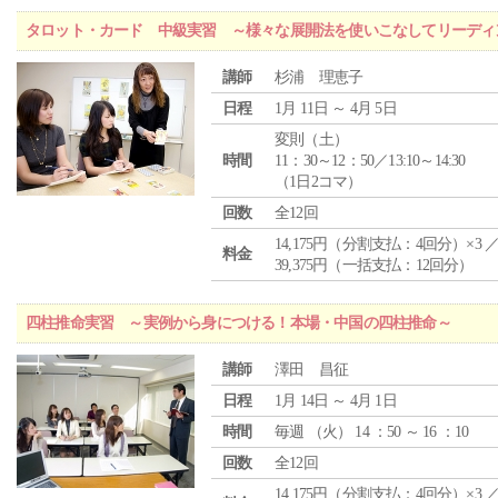
タロット・カード 中級実習 ～様々な展開法を使いこなしてリーディ
講師
杉浦 理恵子
日程
1月 11日 ～ 4月 5日
変則（土）
時間
11：30～12：50／13:10～14:30
（1日2コマ）
回数
全12回
14,175円（分割支払：4回分）×3 
料金
39,375円（一括支払：12回分）
四柱推命実習 ～実例から身につける！本場・中国の四柱推命～
講師
澤田 昌征
日程
1月 14日 ～ 4月 1日
時間
毎週 （
火
） 14 ：50 ～ 16 ：10
回数
全12回
14,175円（分割支払：4回分）×3 