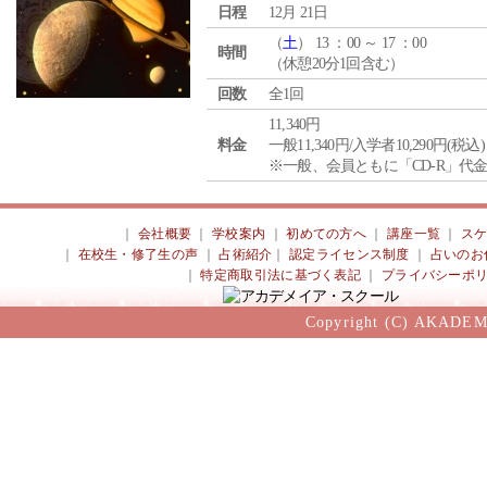
日程
12月 21日
（
土
） 13 ：00 ～ 17 ：00
時間
（休憩20分1回含む）
回数
全1回
11,340円
料金
一般11,340円/入学者10,290円(税込)
※一般、会員ともに「CD-R」代
｜
会社概要
｜
学校案内
｜
初めての方へ
｜
講座一覧
｜
ス
｜
在校生・修了生の声
｜
占術紹介
｜
認定ライセンス制度
｜
占いのお
｜
特定商取引法に基づく表記
｜
プライバシーポ
Copyright (C) AKADEM