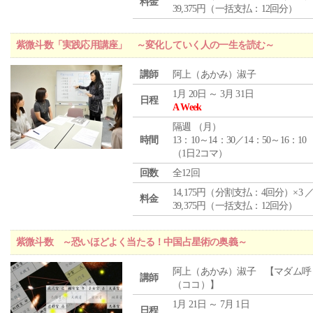
料金
39,375円（一括支払：12回分）
紫微斗数「実践応用講座」 ～変化していく人の一生を読む～
講師
阿上（あかみ）淑子
1月 20日 ～ 3月 31日
日程
A Week
隔週 （
月
）
時間
13：10～14：30／14：50～16：10
（1日2コマ）
回数
全12回
14,175円（分割支払：4回分）×3 
料金
39,375円（一括支払：12回分）
紫微斗数 ～恐いほどよく当たる！中国占星術の奥義～
阿上（あかみ）淑子 【マダム呼
講師
（ココ）】
1月 21日 ～ 7月 1日
日程