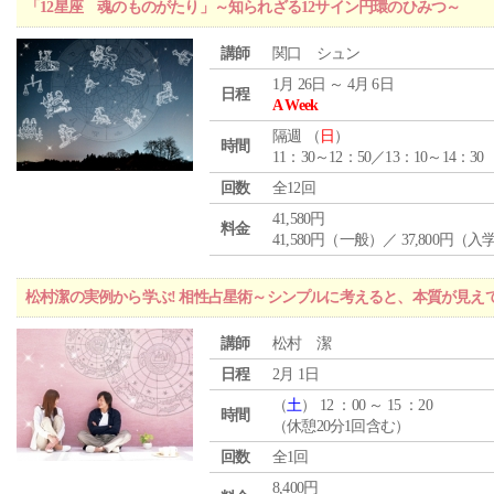
「12星座 魂のものがたり」～知られざる12サイン円環のひみつ～
講師
関口 シュン
1月 26日 ～ 4月 6日
日程
A Week
隔週 （
日
）
時間
11：30～12：50／13：10～14：30
回数
全12回
41,580円
料金
41,580円（一般）／ 37,800円（
松村潔の実例から学ぶ! 相性占星術～シンプルに考えると、本質が見え
講師
松村 潔
日程
2月 1日
（
土
） 12 ：00 ～ 15 ：20
時間
（休憩20分1回含む）
回数
全1回
8,400円