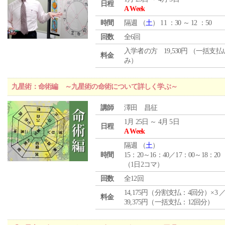
日程
A Week
時間
隔週 （
土
） 11 ：30 ～ 12 ：50
回数
全6回
入学者の方 19,530円 （一括支
料金
み）
九星術：命術編 ～九星術の命術について詳しく学ぶ～
講師
澤田 昌征
1月 25日 ～ 4月 5日
日程
A Week
隔週 （
土
）
時間
15：20～16：40／17：00～18：20
（1日2コマ）
回数
全12回
14,175円（分割支払：4回分）×3 
料金
39,375円（一括支払：12回分）