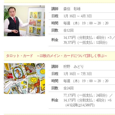
講師
森信 彰雄
日程
1月 16日 ～ 4月 3日
時間
毎週 （
木
） 19 ：00 ～ 20 ：20
回数
全12回
14,175円（分割支払：4回分）×3 
料金
39,375円（一括支払：12回分）
タロット・カード ～22枚のメイン・カードについて詳しく学ぶ～
講師
狩野 みどり
日程
1月 16日 ～ 7月 3日
時間
毎週 （
木
） 19 ：00 ～ 20 ：20
回数
全24回
77,175円（一括支払：24回分）／
料金
14,175円（分割支払：4回分）×6
（4/1以降は14,580円）