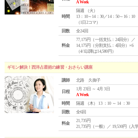
A Week
隔週 （
火
）
時間
13：10～14：30／14：50～16：10
（1日2コマ）
回数
全24回
77,175円（一括支払：24回分）／
料金
14,175円（分割支払：4回分）×6
（4/1以降は14,580円）
ギモン解決！西洋占星術の練習・おさらい講座
講師
北路 久御子
1月 23日 ～ 4月 3日
日程
A Week
時間
隔週 （
木
） 13 ：10 ～ 14 ：30
回数
全6回
21,735円
料金
21,735円（一般）／ 19,530円（