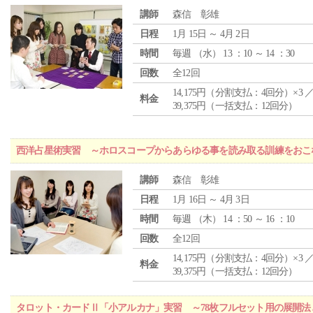
講師
森信 彰雄
日程
1月 15日 ～ 4月 2日
時間
毎週 （
水
） 13 ：10 ～ 14 ：30
回数
全12回
14,175円（分割支払：4回分）×3 
料金
39,375円（一括支払：12回分）
西洋占星術実習 ～ホロスコープからあらゆる事を読み取る訓練をおこ
講師
森信 彰雄
日程
1月 16日 ～ 4月 3日
時間
毎週 （
木
） 14 ：50 ～ 16 ：10
回数
全12回
14,175円（分割支払：4回分）×3 
料金
39,375円（一括支払：12回分）
タロット・カードⅡ「小アルカナ」実習 ～78枚フルセット用の展開