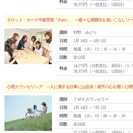
料金
39,375円（一括支払：12回分）
タロット・カード中級実習「Part2」 ～様々な展開法を使いこなしリ
講師
狩野 みどり
日程
1月 14日 ～ 4月 1日
時間
毎週 （
火
） 13 ：10 ～ 14 ：30
回数
全12回
14,175円（分割支払：4回分）×3 
料金
39,375円（一括支払：12回分）
心理カウンセリング ～人に接する仕事には必須！相手の心を開く心理
講師
ＴＭＡカウンセラー
日程
1月 14日 ～ 7月 1日
時間
毎週 （
火
） 19 ：00 ～ 20 ：20
回数
全24回
77,175円（一括支払：24回分）／