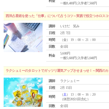
料金
一般8,400円/入学者7,560円
西洋占星術を使った「仕事」について占うコツ～実践で役立つホロスコ
講師
いけだ 笑み
日程
2月 7日
時間
（
金
） 19 ：00 ～ 21 ：00
回数
全1回
5,600円
料金
一般5,600円/入学者5,040円
ラクシュミーのタロットでガッツリ運気アップさせまっせ！～関西のカリ
講師
ラクシュミー
日程
2月 15日
（
土
） 13 ：00 ～ 16 ：20
時間
（休憩20分1回含む）
回数
全1回