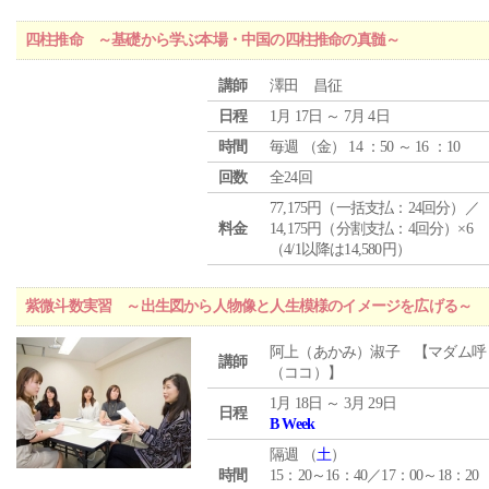
四柱推命 ～基礎から学ぶ本場・中国の四柱推命の真髄～
講師
澤田 昌征
日程
1月 17日 ～ 7月 4日
時間
毎週 （
金
） 14 ：50 ～ 16 ：10
回数
全24回
77,175円（一括支払：24回分）／
料金
14,175円（分割支払：4回分）×6
（4/1以降は14,580円）
紫微斗数実習 ～出生図から人物像と人生模様のイメージを広げる～
阿上（あかみ）淑子 【マダム呼
講師
（ココ）】
1月 18日 ～ 3月 29日
日程
B Week
隔週 （
土
）
時間
15：20～16：40／17：00～18：20