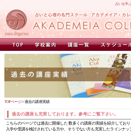
占いを学
TOPページ
>
過去の講座実績
過去の講座も充実しております。参考にご覧下さい。
こちらのページでは過去に開催した 数多くの講座の実績を紹介しており
入学や受講を検討されている方や、そうでない方も充実したラインナッ