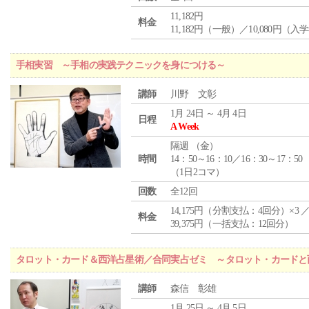
11,182円
料金
11,182円（一般）／10,080円（入
手相実習 ～手相の実践テクニックを身につける～
講師
川野 文彰
1月 24日 ～ 4月 4日
日程
A Week
隔週 （
金
）
時間
14：50～16：10／16：30～17：50
（1日2コマ）
回数
全12回
14,175円（分割支払：4回分）×3 
料金
39,375円（一括支払：12回分）
タロット・カード＆西洋占星術／合同実占ゼミ ～タロット・カードと
講師
森信 彰雄
1月 25日 ～ 4月 5日