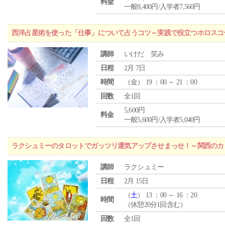
料金
一般8,400円/入学者7,560円
西洋占星術を使った「仕事」について占うコツ～実践で役立つホロスコ
講師
いけだ 笑み
日程
2月 7日
時間
（
金
） 19 ：00 ～ 21 ：00
回数
全1回
5,600円
料金
一般5,600円/入学者5,040円
ラクシュミーのタロットでガッツリ運気アップさせまっせ！～関西のカリ
講師
ラクシュミー
日程
2月 15日
（
土
） 13 ：00 ～ 16 ：20
時間
（休憩20分1回含む）
回数
全1回