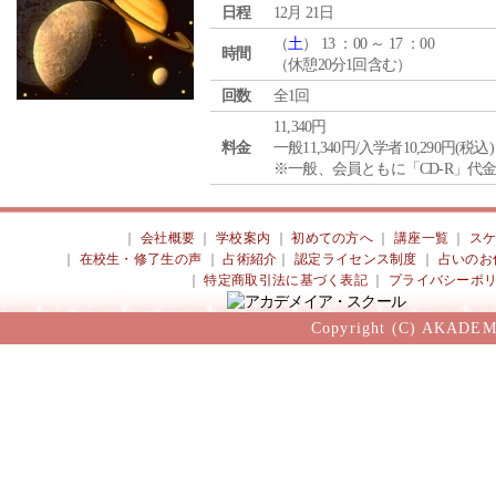
日程
12月 21日
（
土
） 13 ：00 ～ 17 ：00
時間
（休憩20分1回含む）
回数
全1回
11,340円
料金
一般11,340円/入学者10,290円(税込)
※一般、会員ともに「CD-R」代
｜
会社概要
｜
学校案内
｜
初めての方へ
｜
講座一覧
｜
ス
｜
在校生・修了生の声
｜
占術紹介
｜
認定ライセンス制度
｜
占いのお
｜
特定商取引法に基づく表記
｜
プライバシーポ
Copyright (C) AKADEM