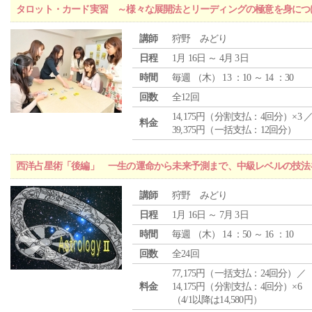
タロット・カード実習 ～様々な展開法とリーディングの極意を身につ
講師
狩野 みどり
日程
1月 16日 ～ 4月 3日
時間
毎週 （
木
） 13 ：10 ～ 14 ：30
回数
全12回
14,175円（分割支払：4回分）×3 
料金
39,375円（一括支払：12回分）
西洋占星術「後編」 一生の運命から未来予測まで、中級レベルの技法
講師
狩野 みどり
日程
1月 16日 ～ 7月 3日
時間
毎週 （
木
） 14 ：50 ～ 16 ：10
回数
全24回
77,175円（一括支払：24回分）／
料金
14,175円（分割支払：4回分）×6
（4/1以降は14,580円）