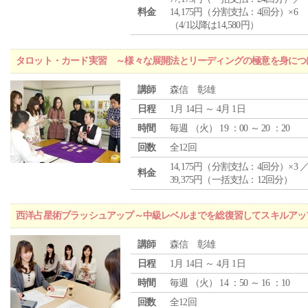
料金
14,175円（分割支払：4回分）×6
（4/1以降は14,580円）
タロット・カード実習 ～様々な展開法とリーディングの極意を身につ
講師
森信 彰雄
日程
1月 14日 ～ 4月 1日
時間
毎週 （
火
） 19 ：00 ～ 20 ：20
回数
全12回
14,175円（分割支払：4回分）×3 
料金
39,375円（一括支払：12回分）
西洋占星術ブラッシュアップ～中級レベルまでを総復習してスキルアッ
講師
森信 彰雄
日程
1月 14日 ～ 4月 1日
時間
毎週 （
火
） 14 ：50 ～ 16 ：10
回数
全12回