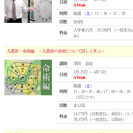
日程
A Week
時間
隔週 （
土
） 11 ：30 ～ 12 ：50
回数
全6回
入学者の方 19,530円 （一括支
料金
み）
九星術：命術編 ～九星術の命術について詳しく学ぶ～
講師
澤田 昌征
1月 25日 ～ 4月 5日
日程
A Week
隔週 （
土
）
時間
15：20～16：40／17：00～18：20
（1日2コマ）
回数
全12回
14,175円（分割支払：4回分）×3 
料金
39,375円（一括支払：12回分）