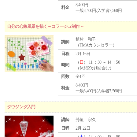
8,400円
料金
一般8,400円/入学者7,560円
自分の心象風景を描く～コラージュ制作～
植村 和子
講師
（TMAカウンセラー）
日程
2月 16日
（
日
） 11 ：30 ～ 14 ：50
時間
（休憩20分1回含む）
回数
全1回
8,400円
料金
一般8,400円/入学者7,560円
ダウジング入門
講師
芳垣 宗久
日程
2月 22日
（
土
） 14 ：00 ～ 18 ：00