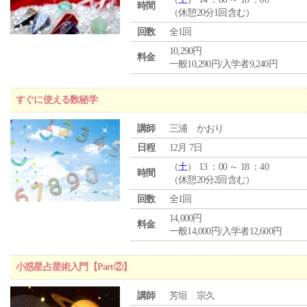
時間
（休憩20分1回含む）
回数
全1回
10,290円
料金
一般10,290円/入学者9,240円
すぐに使える数秘学
講師
三浦 かおり
日程
12月 7日
（
土
） 13 ：00 ～ 18 ：40
時間
（休憩20分2回含む）
回数
全1回
14,000円
料金
一般14,000円/入学者12,600円
小惑星占星術入門【Part②】
講師
芳垣 宗久