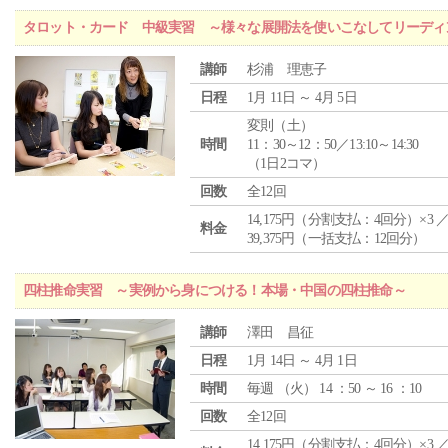
タロット・カード 中級実習 ～様々な展開法を使いこなしてリーディ
講師
杉浦 理恵子
日程
1月 11日 ～ 4月 5日
変則（土）
時間
11：30～12：50／13:10～14:30
（1日2コマ）
回数
全12回
14,175円（分割支払：4回分）×3 
料金
39,375円（一括支払：12回分）
四柱推命実習 ～実例から身につける！本場・中国の四柱推命～
講師
澤田 昌征
日程
1月 14日 ～ 4月 1日
時間
毎週 （
火
） 14 ：50 ～ 16 ：10
回数
全12回
14,175円（分割支払：4回分）×3 