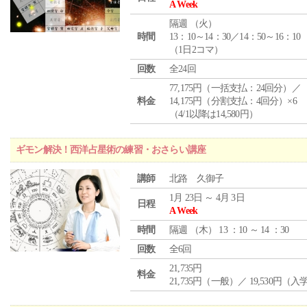
A Week
隔週 （
火
）
時間
13：10～14：30／14：50～16：10
（1日2コマ）
回数
全24回
77,175円（一括支払：24回分）／
料金
14,175円（分割支払：4回分）×6
（4/1以降は14,580円）
ギモン解決！西洋占星術の練習・おさらい講座
講師
北路 久御子
1月 23日 ～ 4月 3日
日程
A Week
時間
隔週 （
木
） 13 ：10 ～ 14 ：30
回数
全6回
21,735円
料金
21,735円（一般）／ 19,530円（