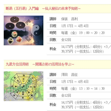
断易（五行易）入門編 ～仙人秘伝の未来予知術～
講師
保坂 昌利
日程
1月 17日 ～ 4月 4日
時間
毎週 （
金
） 19 ：00 ～ 20 ：20
回数
全12回
14,175円（分割支払：4回分）×3 
料金
39,375円（一括支払：12回分）
九星方位活用術 ～開運占術の活用法を学ぶ～
講師
澤田 昌征
日程
1月 17日 ～ 4月 4日
時間
毎週 （
金
） 13 ：10 ～ 14 ：30
回数
全12回
14,175円（分割支払：4回分）×3 
料金
39,375円（一括支払：12回分）