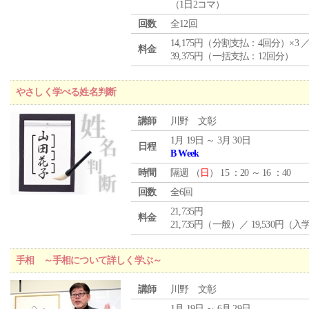
（1日2コマ）
回数
全12回
14,175円（分割支払：4回分）×3 
料金
39,375円（一括支払：12回分）
やさしく学べる姓名判断
講師
川野 文彰
1月 19日 ～ 3月 30日
日程
B Week
時間
隔週 （
日
） 15 ：20 ～ 16 ：40
回数
全6回
21,735円
料金
21,735円（一般）／ 19,530円（
手相 ～手相について詳しく学ぶ～
講師
川野 文彰
1月 19日 ～ 6月 29日