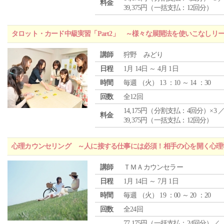
料金
39,375円（一括支払：12回分）
タロット・カード中級実習「Part2」 ～様々な展開法を使いこなしリ
講師
狩野 みどり
日程
1月 14日 ～ 4月 1日
時間
毎週 （
火
） 13 ：10 ～ 14 ：30
回数
全12回
14,175円（分割支払：4回分）×3 
料金
39,375円（一括支払：12回分）
心理カウンセリング ～人に接する仕事には必須！相手の心を開く心理
講師
ＴＭＡカウンセラー
日程
1月 14日 ～ 7月 1日
時間
毎週 （
火
） 19 ：00 ～ 20 ：20
回数
全24回
77,175円（一括支払：24回分）／