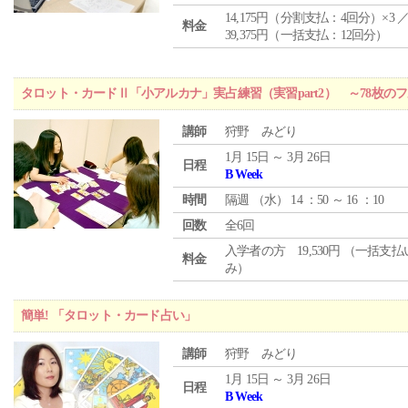
14,175円（分割支払：4回分）×3 
料金
39,375円（一括支払：12回分）
タロット・カードⅡ「小アルカナ」実占練習（実習part2） ～78枚
講師
狩野 みどり
1月 15日 ～ 3月 26日
日程
B Week
時間
隔週 （
水
） 14 ：50 ～ 16 ：10
回数
全6回
入学者の方 19,530円 （一括支
料金
み）
簡単! 「タロット・カード占い」
講師
狩野 みどり
1月 15日 ～ 3月 26日
日程
B Week