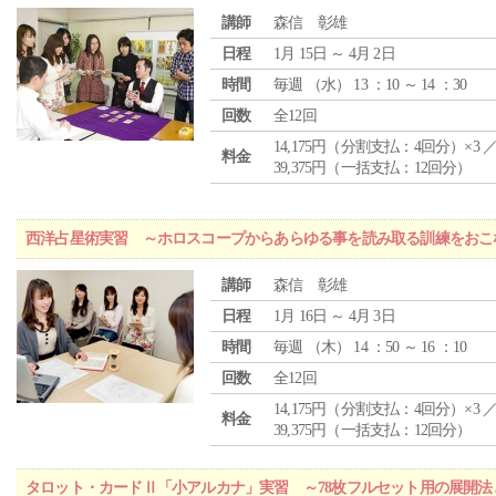
講師
森信 彰雄
日程
1月 15日 ～ 4月 2日
時間
毎週 （
水
） 13 ：10 ～ 14 ：30
回数
全12回
14,175円（分割支払：4回分）×3 
料金
39,375円（一括支払：12回分）
西洋占星術実習 ～ホロスコープからあらゆる事を読み取る訓練をおこ
講師
森信 彰雄
日程
1月 16日 ～ 4月 3日
時間
毎週 （
木
） 14 ：50 ～ 16 ：10
回数
全12回
14,175円（分割支払：4回分）×3 
料金
39,375円（一括支払：12回分）
タロット・カードⅡ「小アルカナ」実習 ～78枚フルセット用の展開