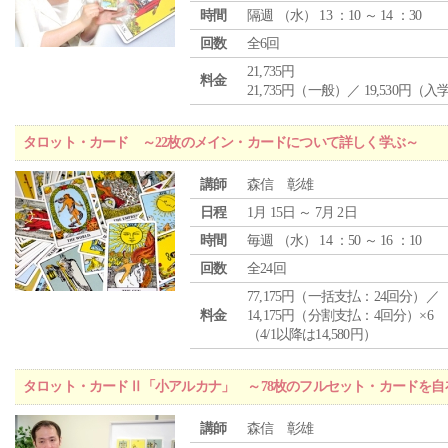
時間
隔週 （
水
） 13 ：10 ～ 14 ：30
回数
全6回
21,735円
料金
21,735円（一般）／ 19,530円（
タロット・カード ～22枚のメイン・カードについて詳しく学ぶ～
講師
森信 彰雄
日程
1月 15日 ～ 7月 2日
時間
毎週 （
水
） 14 ：50 ～ 16 ：10
回数
全24回
77,175円（一括支払：24回分）／
料金
14,175円（分割支払：4回分）×6
（4/1以降は14,580円）
タロット・カードⅡ「小アルカナ」 ～78枚のフルセット・カードを自
講師
森信 彰雄