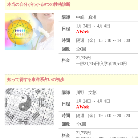
本当の自分がわかる9つの性格診断
講師
中嶋 真澄
1月 24日 ～ 4月 4日
日程
A Week
時間
隔週 （
金
） 13 ：10 ～ 14 ：30
回数
全6回
21,735円
料金
一般21,735円/入学者19,530円
知って得する東洋系占いの初歩
講師
川野 文彰
1月 24日 ～ 4月 4日
日程
A Week
時間
隔週 （
金
） 19 ：00 ～ 20 ：20
回数
全6回
21,735円
料金