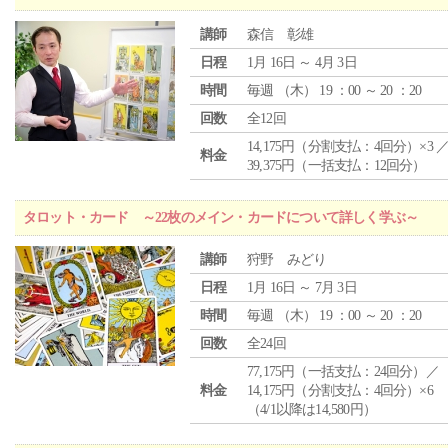
講師
森信 彰雄
日程
1月 16日 ～ 4月 3日
時間
毎週 （
木
） 19 ：00 ～ 20 ：20
回数
全12回
14,175円（分割支払：4回分）×3 
料金
39,375円（一括支払：12回分）
タロット・カード ～22枚のメイン・カードについて詳しく学ぶ～
講師
狩野 みどり
日程
1月 16日 ～ 7月 3日
時間
毎週 （
木
） 19 ：00 ～ 20 ：20
回数
全24回
77,175円（一括支払：24回分）／
料金
14,175円（分割支払：4回分）×6
（4/1以降は14,580円）