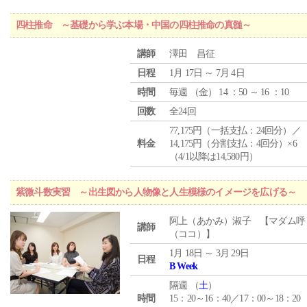
四柱推命 ～基礎から学ぶ本場・中国の四柱推命の真髄～
講師
澤田 昌征
日程
1月 17日 ～ 7月 4日
時間
毎週 （
金
） 14 ：50 ～ 16 ：10
回数
全24回
77,175円（一括支払：24回分）／
料金
14,175円（分割支払：4回分）×6
（4/1以降は14,580円）
紫微斗数実習 ～出生図から人物像と人生模様のイメージを広げる～
阿上（あかみ）淑子 【マダム呼
講師
（ココ）】
1月 18日 ～ 3月 29日
日程
B Week
隔週 （
土
）
時間
15：20～16：40／17：00～18：20