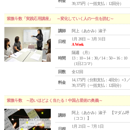
料金
39,375円（一括支払：12回分）
紫微斗数「実践応用講座」 ～変化していく人の一生を読む～
講師
阿上（あかみ）淑子
1月 20日 ～ 3月 31日
日程
A Week
隔週 （
月
）
時間
13：10～14：30／14：50～16：10
（1日2コマ）
回数
全12回
14,175円（分割支払：4回分）×3 
料金
39,375円（一括支払：12回分）
紫微斗数 ～恐いほどよく当たる！中国占星術の奥義～
阿上（あかみ）淑子 【マダム呼
講師
（ココ）】
1月 21日 ～ 7月 1日
日程