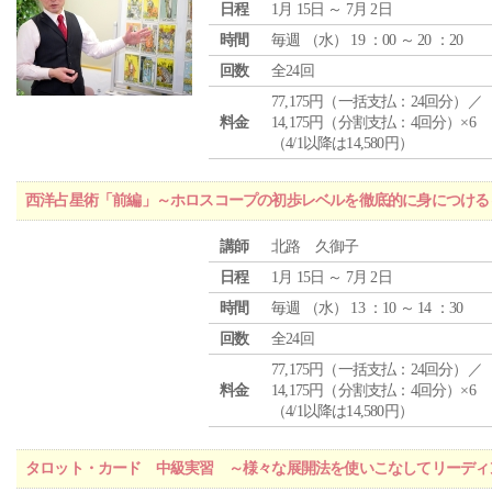
日程
1月 15日 ～ 7月 2日
時間
毎週 （
水
） 19 ：00 ～ 20 ：20
回数
全24回
77,175円（一括支払：24回分）／
料金
14,175円（分割支払：4回分）×6
（4/1以降は14,580円）
西洋占星術「前編」～ホロスコープの初歩レベルを徹底的に身につける
講師
北路 久御子
日程
1月 15日 ～ 7月 2日
時間
毎週 （
水
） 13 ：10 ～ 14 ：30
回数
全24回
77,175円（一括支払：24回分）／
料金
14,175円（分割支払：4回分）×6
（4/1以降は14,580円）
タロット・カード 中級実習 ～様々な展開法を使いこなしてリーディ