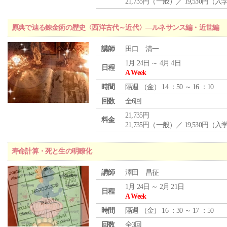
21,735円（一般）／ 19,530円（
原典で辿る錬金術の歴史〈西洋古代～近代〉―ルネサンス編・近世編
講師
田口 清一
1月 24日 ～ 4月 4日
日程
A Week
時間
隔週 （
金
） 14 ：50 ～ 16 ：10
回数
全6回
21,735円
料金
21,735円（一般）／ 19,530円（
寿命計算・死と生の明瞭化
講師
澤田 昌征
1月 24日 ～ 2月 21日
日程
A Week
時間
隔週 （
金
） 16 ：30 ～ 17 ：50
回数
全3回