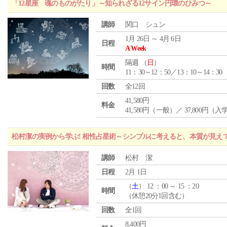
「12星座 魂のものがたり」～知られざる12サイン円環のひみつ～
講師
関口 シュン
1月 26日 ～ 4月 6日
日程
A Week
隔週 （
日
）
時間
11：30～12：50／13：10～14：30
回数
全12回
41,580円
料金
41,580円（一般）／ 37,800円（
松村潔の実例から学ぶ! 相性占星術～シンプルに考えると、本質が見え
講師
松村 潔
日程
2月 1日
（
土
） 12 ：00 ～ 15 ：20
時間
（休憩20分1回含む）
回数
全1回
8,400円