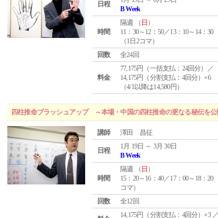
日程
B Week
隔週 （
日
）
時間
11：30～12：50／13：10～14：30
（1日2コマ）
回数
全24回
77,175円（一括支払：24回分）／
料金
14,175円（分割支払：4回分）×6
（4/1以降は14,580円）
四柱推命ブラッシュアップ ～本場・中国の四柱推命の更なる秘伝を公
講師
澤田 昌征
1月 19日 ～ 3月 30日
日程
B Week
隔週 （
日
）
時間
15：20～16：40／17：00～18：20
コマ）
回数
全12回
14,175円（分割支払：4回分）×3 