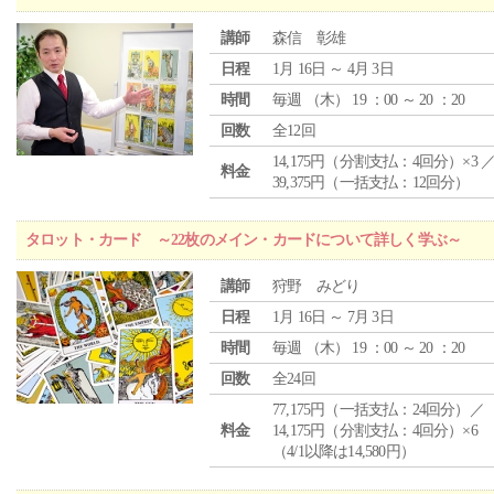
講師
森信 彰雄
日程
1月 16日 ～ 4月 3日
時間
毎週 （
木
） 19 ：00 ～ 20 ：20
回数
全12回
14,175円（分割支払：4回分）×3 
料金
39,375円（一括支払：12回分）
タロット・カード ～22枚のメイン・カードについて詳しく学ぶ～
講師
狩野 みどり
日程
1月 16日 ～ 7月 3日
時間
毎週 （
木
） 19 ：00 ～ 20 ：20
回数
全24回
77,175円（一括支払：24回分）／
料金
14,175円（分割支払：4回分）×6
（4/1以降は14,580円）