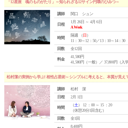
「12星座 魂のものがたり」～知られざる12サイン円環のひみつ～
講師
関口 シュン
1月 26日 ～ 4月 6日
日程
A Week
隔週 （
日
）
時間
11：30～12：50／13：10～14：30
回数
全12回
41,580円
料金
41,580円（一般）／ 37,800円（
松村潔の実例から学ぶ! 相性占星術～シンプルに考えると、本質が見え
講師
松村 潔
日程
2月 1日
（
土
） 12 ：00 ～ 15 ：20
時間
（休憩20分1回含む）
回数
全1回
8,400円