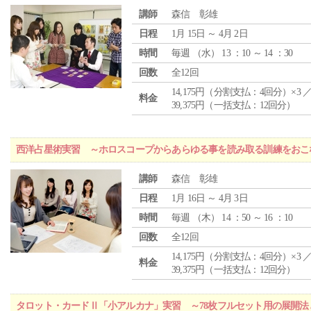
講師
森信 彰雄
日程
1月 15日 ～ 4月 2日
時間
毎週 （
水
） 13 ：10 ～ 14 ：30
回数
全12回
14,175円（分割支払：4回分）×3 
料金
39,375円（一括支払：12回分）
西洋占星術実習 ～ホロスコープからあらゆる事を読み取る訓練をおこ
講師
森信 彰雄
日程
1月 16日 ～ 4月 3日
時間
毎週 （
木
） 14 ：50 ～ 16 ：10
回数
全12回
14,175円（分割支払：4回分）×3 
料金
39,375円（一括支払：12回分）
タロット・カードⅡ「小アルカナ」実習 ～78枚フルセット用の展開