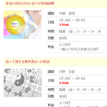
本当の自分がわかる9つの性格診断
講師
中嶋 真澄
1月 24日 ～ 4月 4日
日程
A Week
時間
隔週 （
金
） 13 ：10 ～ 14 ：30
回数
全6回
21,735円
料金
一般21,735円/入学者19,530円
知って得する東洋系占いの初歩
講師
川野 文彰
1月 24日 ～ 4月 4日
日程
A Week
時間
隔週 （
金
） 19 ：00 ～ 20 ：20
回数
全6回
21,735円
料金