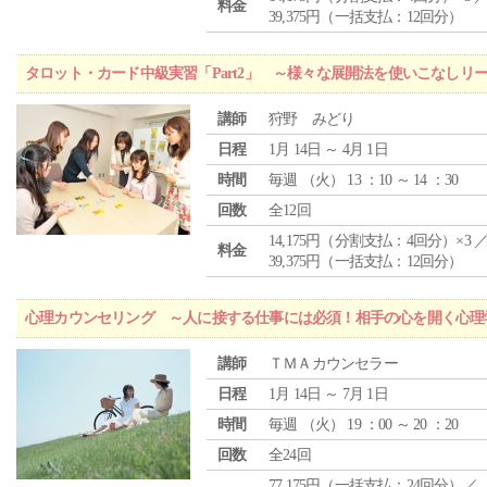
料金
39,375円（一括支払：12回分）
タロット・カード中級実習「Part2」 ～様々な展開法を使いこなしリ
講師
狩野 みどり
日程
1月 14日 ～ 4月 1日
時間
毎週 （
火
） 13 ：10 ～ 14 ：30
回数
全12回
14,175円（分割支払：4回分）×3 
料金
39,375円（一括支払：12回分）
心理カウンセリング ～人に接する仕事には必須！相手の心を開く心理
講師
ＴＭＡカウンセラー
日程
1月 14日 ～ 7月 1日
時間
毎週 （
火
） 19 ：00 ～ 20 ：20
回数
全24回
77,175円（一括支払：24回分）／