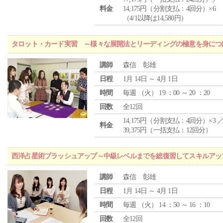
料金
14,175円（分割支払：4回分）×6
（4/1以降は14,580円）
タロット・カード実習 ～様々な展開法とリーディングの極意を身につ
講師
森信 彰雄
日程
1月 14日 ～ 4月 1日
時間
毎週 （
火
） 19 ：00 ～ 20 ：20
回数
全12回
14,175円（分割支払：4回分）×3 
料金
39,375円（一括支払：12回分）
西洋占星術ブラッシュアップ～中級レベルまでを総復習してスキルアッ
講師
森信 彰雄
日程
1月 14日 ～ 4月 1日
時間
毎週 （
火
） 14 ：50 ～ 16 ：10
回数
全12回