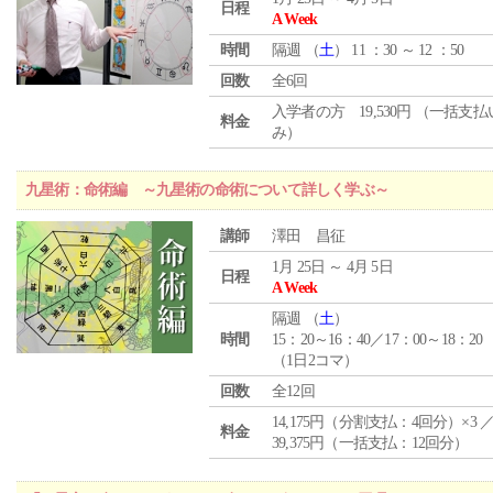
日程
A Week
時間
隔週 （
土
） 11 ：30 ～ 12 ：50
回数
全6回
入学者の方 19,530円 （一括支
料金
み）
九星術：命術編 ～九星術の命術について詳しく学ぶ～
講師
澤田 昌征
1月 25日 ～ 4月 5日
日程
A Week
隔週 （
土
）
時間
15：20～16：40／17：00～18：20
（1日2コマ）
回数
全12回
14,175円（分割支払：4回分）×3 
料金
39,375円（一括支払：12回分）