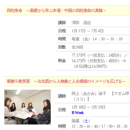
四柱推命 ～基礎から学ぶ本場・中国の四柱推命の真髄～
講師
澤田 昌征
日程
1月 17日 ～ 7月 4日
時間
毎週 （
金
） 14 ：50 ～ 16 ：10
回数
全24回
77,175円（一括支払：24回分）／
料金
14,175円（分割支払：4回分）×6
（4/1以降は14,580円）
紫微斗数実習 ～出生図から人物像と人生模様のイメージを広げる～
阿上（あかみ）淑子 【マダム呼
講師
（ココ）】
1月 18日 ～ 3月 29日
日程
B Week
隔週 （
土
）
時間
15：20～16：40／17：00～18：20