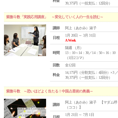
料金
39,375円（一括支払：12回分）
紫微斗数「実践応用講座」 ～変化していく人の一生を読む～
講師
阿上（あかみ）淑子
1月 20日 ～ 3月 31日
日程
A Week
隔週 （
月
）
時間
13：10～14：30／14：50～16：10
（1日2コマ）
回数
全12回
14,175円（分割支払：4回分）×3 
料金
39,375円（一括支払：12回分）
紫微斗数 ～恐いほどよく当たる！中国占星術の奥義～
阿上（あかみ）淑子 【マダム呼
講師
（ココ）】
1月 21日 ～ 7月 1日
日程