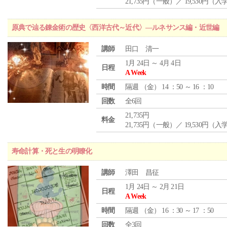
21,735円（一般）／ 19,530円（
原典で辿る錬金術の歴史〈西洋古代～近代〉―ルネサンス編・近世編
講師
田口 清一
1月 24日 ～ 4月 4日
日程
A Week
時間
隔週 （
金
） 14 ：50 ～ 16 ：10
回数
全6回
21,735円
料金
21,735円（一般）／ 19,530円（
寿命計算・死と生の明瞭化
講師
澤田 昌征
1月 24日 ～ 2月 21日
日程
A Week
時間
隔週 （
金
） 16 ：30 ～ 17 ：50
回数
全3回