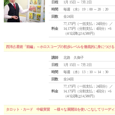
日程
1月 15日 ～ 7月 2日
時間
毎週 （
水
） 19 ：00 ～ 20 ：20
回数
全24回
77,175円（一括支払：24回分）／
料金
14,175円（分割支払：4回分）×6
（4/1以降は14,580円）
西洋占星術「前編」～ホロスコープの初歩レベルを徹底的に身につける
講師
北路 久御子
日程
1月 15日 ～ 7月 2日
時間
毎週 （
水
） 13 ：10 ～ 14 ：30
回数
全24回
77,175円（一括支払：24回分）／
料金
14,175円（分割支払：4回分）×6
（4/1以降は14,580円）
タロット・カード 中級実習 ～様々な展開法を使いこなしてリーディ