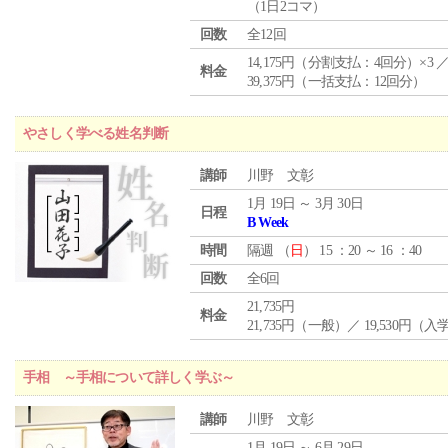
（1日2コマ）
回数
全12回
14,175円（分割支払：4回分）×3 
料金
39,375円（一括支払：12回分）
やさしく学べる姓名判断
講師
川野 文彰
1月 19日 ～ 3月 30日
日程
B Week
時間
隔週 （
日
） 15 ：20 ～ 16 ：40
回数
全6回
21,735円
料金
21,735円（一般）／ 19,530円（
手相 ～手相について詳しく学ぶ～
講師
川野 文彰
1月 19日 ～ 6月 29日