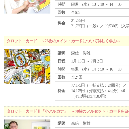
時間
隔週 （
水
） 13 ：10 ～ 14 ：30
回数
全6回
21,735円
料金
21,735円（一般）／ 19,530円（
タロット・カード ～22枚のメイン・カードについて詳しく学ぶ～
講師
森信 彰雄
日程
1月 15日 ～ 7月 2日
時間
毎週 （
水
） 14 ：50 ～ 16 ：10
回数
全24回
77,175円（一括支払：24回分）／
料金
14,175円（分割支払：4回分）×6
（4/1以降は14,580円）
タロット・カードⅡ「小アルカナ」 ～78枚のフルセット・カードを自
講師
森信 彰雄