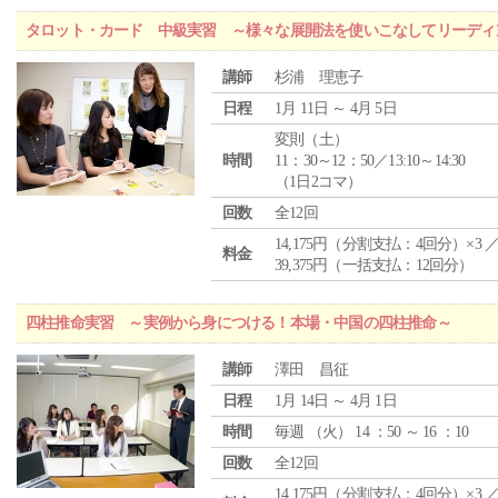
タロット・カード 中級実習 ～様々な展開法を使いこなしてリーディ
講師
杉浦 理恵子
日程
1月 11日 ～ 4月 5日
変則（土）
時間
11：30～12：50／13:10～14:30
（1日2コマ）
回数
全12回
14,175円（分割支払：4回分）×3 
料金
39,375円（一括支払：12回分）
四柱推命実習 ～実例から身につける！本場・中国の四柱推命～
講師
澤田 昌征
日程
1月 14日 ～ 4月 1日
時間
毎週 （
火
） 14 ：50 ～ 16 ：10
回数
全12回
14,175円（分割支払：4回分）×3 