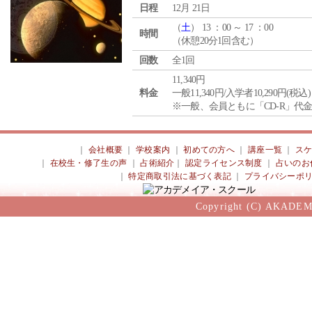
日程
12月 21日
（
土
） 13 ：00 ～ 17 ：00
時間
（休憩20分1回含む）
回数
全1回
11,340円
料金
一般11,340円/入学者10,290円(税込)
※一般、会員ともに「CD-R」代
｜
会社概要
｜
学校案内
｜
初めての方へ
｜
講座一覧
｜
ス
｜
在校生・修了生の声
｜
占術紹介
｜
認定ライセンス制度
｜
占いのお
｜
特定商取引法に基づく表記
｜
プライバシーポ
Copyright (C) AKADEM