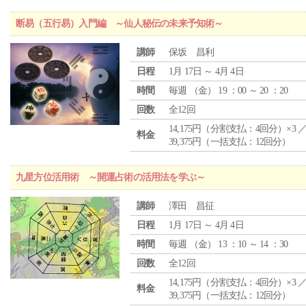
断易（五行易）入門編 ～仙人秘伝の未来予知術～
講師
保坂 昌利
日程
1月 17日 ～ 4月 4日
時間
毎週 （
金
） 19 ：00 ～ 20 ：20
回数
全12回
14,175円（分割支払：4回分）×3 
料金
39,375円（一括支払：12回分）
九星方位活用術 ～開運占術の活用法を学ぶ～
講師
澤田 昌征
日程
1月 17日 ～ 4月 4日
時間
毎週 （
金
） 13 ：10 ～ 14 ：30
回数
全12回
14,175円（分割支払：4回分）×3 
料金
39,375円（一括支払：12回分）