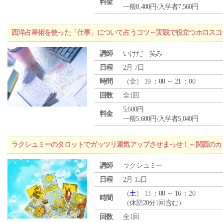
料金
一般8,400円/入学者7,560円
西洋占星術を使った「仕事」について占うコツ～実践で役立つホロスコ
講師
いけだ 笑み
日程
2月 7日
時間
（
金
） 19 ：00 ～ 21 ：00
回数
全1回
5,600円
料金
一般5,600円/入学者5,040円
ラクシュミーのタロットでガッツリ運気アップさせまっせ！～関西のカリ
講師
ラクシュミー
日程
2月 15日
（
土
） 13 ：00 ～ 16 ：20
時間
（休憩20分1回含む）
回数
全1回