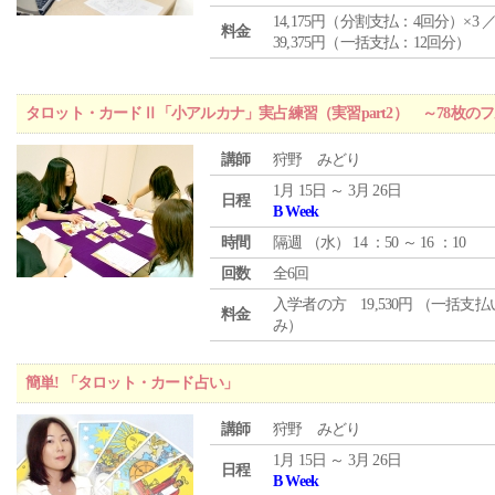
14,175円（分割支払：4回分）×3 
料金
39,375円（一括支払：12回分）
タロット・カードⅡ「小アルカナ」実占練習（実習part2） ～78枚
講師
狩野 みどり
1月 15日 ～ 3月 26日
日程
B Week
時間
隔週 （
水
） 14 ：50 ～ 16 ：10
回数
全6回
入学者の方 19,530円 （一括支
料金
み）
簡単! 「タロット・カード占い」
講師
狩野 みどり
1月 15日 ～ 3月 26日
日程
B Week