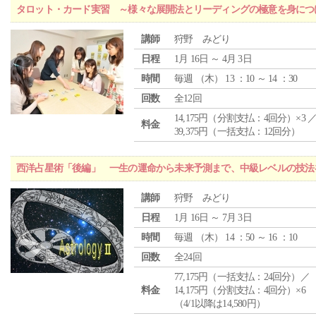
タロット・カード実習 ～様々な展開法とリーディングの極意を身につ
講師
狩野 みどり
日程
1月 16日 ～ 4月 3日
時間
毎週 （
木
） 13 ：10 ～ 14 ：30
回数
全12回
14,175円（分割支払：4回分）×3 
料金
39,375円（一括支払：12回分）
西洋占星術「後編」 一生の運命から未来予測まで、中級レベルの技法
講師
狩野 みどり
日程
1月 16日 ～ 7月 3日
時間
毎週 （
木
） 14 ：50 ～ 16 ：10
回数
全24回
77,175円（一括支払：24回分）／
料金
14,175円（分割支払：4回分）×6
（4/1以降は14,580円）