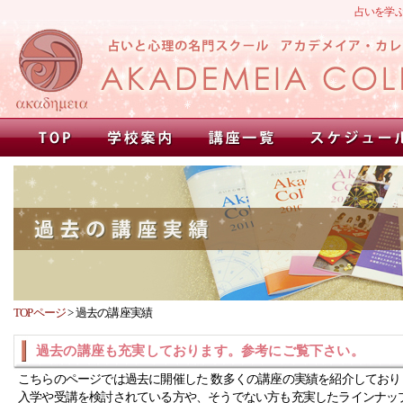
占いを学
TOPページ
>
過去の講座実績
過去の講座も充実しております。参考にご覧下さい。
こちらのページでは過去に開催した 数多くの講座の実績を紹介しており
入学や受講を検討されている方や、そうでない方も充実したラインナッ