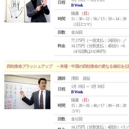
日程
B Week
隔週 （
日
）
時間
11：30～12：50／13：10～14：30
（1日2コマ）
回数
全24回
77,175円（一括支払：24回分）／
料金
14,175円（分割支払：4回分）×6
（4/1以降は14,580円）
四柱推命ブラッシュアップ ～本場・中国の四柱推命の更なる秘伝を公
講師
澤田 昌征
1月 19日 ～ 3月 30日
日程
B Week
隔週 （
日
）
時間
15：20～16：40／17：00～18：20
コマ）
回数
全12回
14,175円（分割支払：4回分）×3 