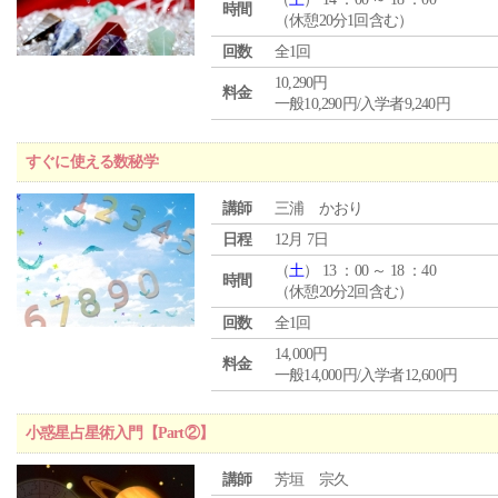
時間
（休憩20分1回含む）
回数
全1回
10,290円
料金
一般10,290円/入学者9,240円
すぐに使える数秘学
講師
三浦 かおり
日程
12月 7日
（
土
） 13 ：00 ～ 18 ：40
時間
（休憩20分2回含む）
回数
全1回
14,000円
料金
一般14,000円/入学者12,600円
小惑星占星術入門【Part②】
講師
芳垣 宗久