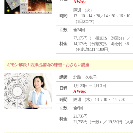
A Week
隔週 （
火
）
時間
13：10～14：30／14：50～16：10
（1日2コマ）
回数
全24回
77,175円（一括支払：24回分）／
料金
14,175円（分割支払：4回分）×6
（4/1以降は14,580円）
ギモン解決！西洋占星術の練習・おさらい講座
講師
北路 久御子
1月 23日 ～ 4月 3日
日程
A Week
時間
隔週 （
木
） 13 ：10 ～ 14 ：30
回数
全6回
21,735円
料金
21,735円（一般）／ 19,530円（