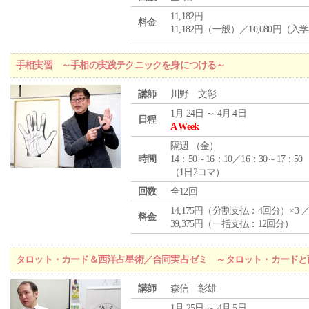
11,182円
料金
11,182円（一般）／10,080円（入
手相実習 ～手相の実践テクニックを身につける～
講師
川野 文彰
1月 24日 ～ 4月 4日
日程
A Week
隔週 （
金
）
時間
14：50～16：10／16：30～17：50
（1日2コマ）
回数
全12回
14,175円（分割支払：4回分）×3 
料金
39,375円（一括支払：12回分）
タロット・カード＆西洋占星術／合同実占ゼミ ～タロット・カードと
講師
森信 彰雄
1月 25日 ～ 4月 5日