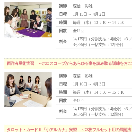
講師
森信 彰雄
日程
1月 15日 ～ 4月 2日
時間
毎週 （
水
） 13 ：10 ～ 14 ：30
回数
全12回
14,175円（分割支払：4回分）×3 
料金
39,375円（一括支払：12回分）
西洋占星術実習 ～ホロスコープからあらゆる事を読み取る訓練をおこ
講師
森信 彰雄
日程
1月 16日 ～ 4月 3日
時間
毎週 （
木
） 14 ：50 ～ 16 ：10
回数
全12回
14,175円（分割支払：4回分）×3 
料金
39,375円（一括支払：12回分）
タロット・カードⅡ「小アルカナ」実習 ～78枚フルセット用の展開