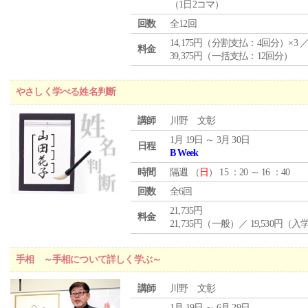
（1日2コマ）
回数
全12回
14,175円（分割支払：4回分）×3 
料金
39,375円（一括支払：12回分）
やさしく学べる姓名判断
講師
川野 文彰
1月 19日 ～ 3月 30日
日程
B Week
時間
隔週 （
日
） 15 ：20 ～ 16 ：40
回数
全6回
21,735円
料金
21,735円（一般）／ 19,530円（
手相 ～手相について詳しく学ぶ～
講師
川野 文彰
1月 19日 ～ 6月 29日