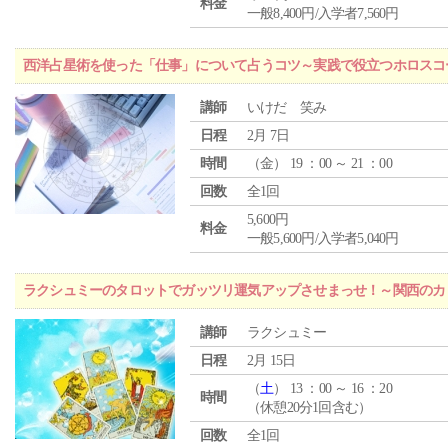
料金
一般8,400円/入学者7,560円
西洋占星術を使った「仕事」について占うコツ～実践で役立つホロスコ
講師
いけだ 笑み
日程
2月 7日
時間
（
金
） 19 ：00 ～ 21 ：00
回数
全1回
5,600円
料金
一般5,600円/入学者5,040円
ラクシュミーのタロットでガッツリ運気アップさせまっせ！～関西のカリ
講師
ラクシュミー
日程
2月 15日
（
土
） 13 ：00 ～ 16 ：20
時間
（休憩20分1回含む）
回数
全1回