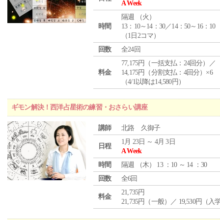
A Week
隔週 （
火
）
時間
13：10～14：30／14：50～16：10
（1日2コマ）
回数
全24回
77,175円（一括支払：24回分）／
料金
14,175円（分割支払：4回分）×6
（4/1以降は14,580円）
ギモン解決！西洋占星術の練習・おさらい講座
講師
北路 久御子
1月 23日 ～ 4月 3日
日程
A Week
時間
隔週 （
木
） 13 ：10 ～ 14 ：30
回数
全6回
21,735円
料金
21,735円（一般）／ 19,530円（