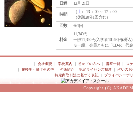
日程
12月 21日
（
土
） 13 ：00 ～ 17 ：00
時間
（休憩20分1回含む）
回数
全1回
11,340円
料金
一般11,340円/入学者10,290円(税込)
※一般、会員ともに「CD-R」代
｜
会社概要
｜
学校案内
｜
初めての方へ
｜
講座一覧
｜
ス
｜
在校生・修了生の声
｜
占術紹介
｜
認定ライセンス制度
｜
占いのお
｜
特定商取引法に基づく表記
｜
プライバシーポ
Copyright (C) AKADEM