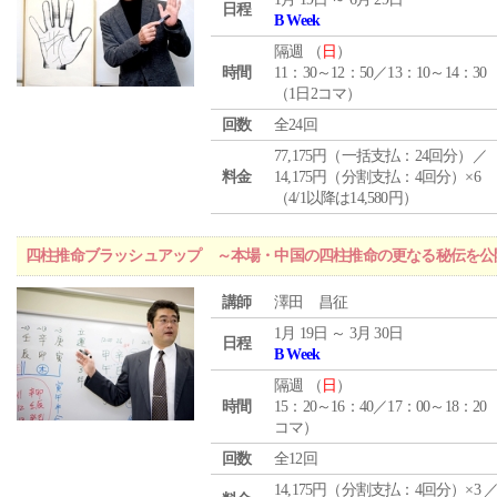
日程
B Week
隔週 （
日
）
時間
11：30～12：50／13：10～14：30
（1日2コマ）
回数
全24回
77,175円（一括支払：24回分）／
料金
14,175円（分割支払：4回分）×6
（4/1以降は14,580円）
四柱推命ブラッシュアップ ～本場・中国の四柱推命の更なる秘伝を公
講師
澤田 昌征
1月 19日 ～ 3月 30日
日程
B Week
隔週 （
日
）
時間
15：20～16：40／17：00～18：20
コマ）
回数
全12回
14,175円（分割支払：4回分）×3 