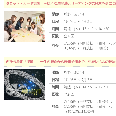
タロット・カード実習 ～様々な展開法とリーディングの極意を身につ
講師
狩野 みどり
日程
1月 16日 ～ 4月 3日
時間
毎週 （
木
） 13 ：10 ～ 14 ：30
回数
全12回
14,175円（分割支払：4回分）×3 
料金
39,375円（一括支払：12回分）
西洋占星術「後編」 一生の運命から未来予測まで、中級レベルの技法
講師
狩野 みどり
日程
1月 16日 ～ 7月 3日
時間
毎週 （
木
） 14 ：50 ～ 16 ：10
回数
全24回
77,175円（一括支払：24回分）／
料金
14,175円（分割支払：4回分）×6
（4/1以降は14,580円）