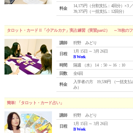
14,175円（分割支払：4回分）×3 
料金
39,375円（一括支払：12回分）
タロット・カードⅡ「小アルカナ」実占練習（実習part2） ～78枚
講師
狩野 みどり
1月 15日 ～ 3月 26日
日程
B Week
時間
隔週 （
水
） 14 ：50 ～ 16 ：10
回数
全6回
入学者の方 19,530円 （一括支
料金
み）
簡単! 「タロット・カード占い」
講師
狩野 みどり
1月 15日 ～ 3月 26日
日程
B Week