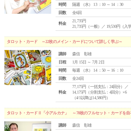
時間
隔週 （
水
） 13 ：10 ～ 14 ：30
回数
全6回
21,735円
料金
21,735円（一般）／ 19,530円（
タロット・カード ～22枚のメイン・カードについて詳しく学ぶ～
講師
森信 彰雄
日程
1月 15日 ～ 7月 2日
時間
毎週 （
水
） 14 ：50 ～ 16 ：10
回数
全24回
77,175円（一括支払：24回分）／
料金
14,175円（分割支払：4回分）×6
（4/1以降は14,580円）
タロット・カードⅡ「小アルカナ」 ～78枚のフルセット・カードを自
講師
森信 彰雄