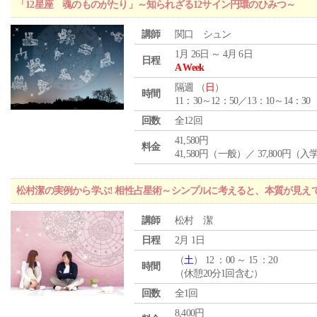
「12星座 魂のものがたり」～知られざる12サイン円環のひみつ～
講師
関口 シュン
1月 26日 ～ 4月 6日
日程
A Week
隔週 （
日
）
時間
11：30～12：50／13：10～14：30
回数
全12回
41,580円
料金
41,580円（一般）／ 37,800円（
松村潔の実例から学ぶ! 相性占星術～シンプルに考えると、本質が見え
講師
松村 潔
日程
2月 1日
（
土
） 12 ：00 ～ 15 ：20
時間
（休憩20分1回含む）
回数
全1回
8,400円