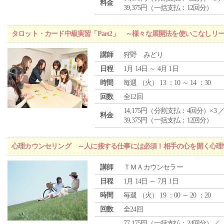
料金
39,375円（一括支払：12回分）
タロット・カード中級実習「Part2」 ～様々な展開法を使いこなしリ
講師
狩野 みどり
日程
1月 14日 ～ 4月 1日
時間
毎週 （
火
） 13 ：10 ～ 14 ：30
回数
全12回
14,175円（分割支払：4回分）×3 
料金
39,375円（一括支払：12回分）
心理カウンセリング ～人に接する仕事には必須！相手の心を開く心理
講師
ＴＭＡカウンセラー
日程
1月 14日 ～ 7月 1日
時間
毎週 （
火
） 19 ：00 ～ 20 ：20
回数
全24回
77,175円（一括支払：24回分）／