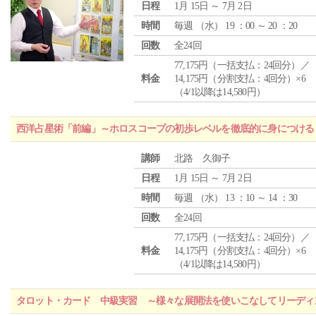
日程
1月 15日 ～ 7月 2日
時間
毎週 （
水
） 19 ：00 ～ 20 ：20
回数
全24回
77,175円（一括支払：24回分）／
料金
14,175円（分割支払：4回分）×6
（4/1以降は14,580円）
西洋占星術「前編」～ホロスコープの初歩レベルを徹底的に身につける
講師
北路 久御子
日程
1月 15日 ～ 7月 2日
時間
毎週 （
水
） 13 ：10 ～ 14 ：30
回数
全24回
77,175円（一括支払：24回分）／
料金
14,175円（分割支払：4回分）×6
（4/1以降は14,580円）
タロット・カード 中級実習 ～様々な展開法を使いこなしてリーディ