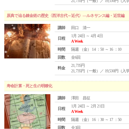
21,735円（一般）／ 19,530円（
原典で辿る錬金術の歴史〈西洋古代～近代〉―ルネサンス編・近世編
講師
田口 清一
1月 24日 ～ 4月 4日
日程
A Week
時間
隔週 （
金
） 14 ：50 ～ 16 ：10
回数
全6回
21,735円
料金
21,735円（一般）／ 19,530円（
寿命計算・死と生の明瞭化
講師
澤田 昌征
1月 24日 ～ 2月 21日
日程
A Week
時間
隔週 （
金
） 16 ：30 ～ 17 ：50
回数
全3回