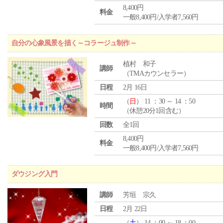
8,400円
料金
一般8,400円/入学者7,560円
自分の心象風景を描く～コラージュ制作～
植村 和子
講師
（TMAカウンセラー）
日程
2月 16日
（
日
） 11 ：30 ～ 14 ：50
時間
（休憩20分1回含む）
回数
全1回
8,400円
料金
一般8,400円/入学者7,560円
ダウジング入門
講師
芳垣 宗久
日程
2月 22日
（
土
） 14 ：00 ～ 18 ：00