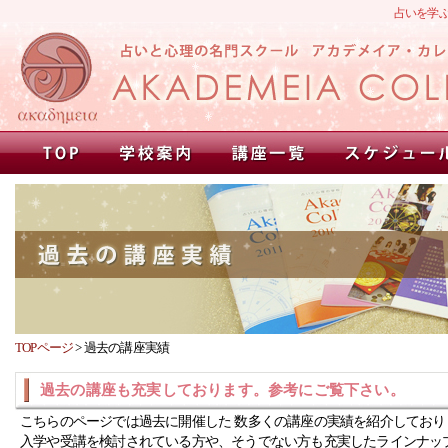
占いを学
TOPページ
>
過去の講座実績
過去の講座も充実しております。参考にご覧下さい。
こちらのページでは過去に開催した 数多くの講座の実績を紹介しており
入学や受講を検討されている方や、そうでない方も充実したラインナッ