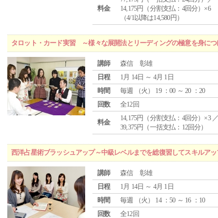
料金
14,175円（分割支払：4回分）×6
（4/1以降は14,580円）
タロット・カード実習 ～様々な展開法とリーディングの極意を身につ
講師
森信 彰雄
日程
1月 14日 ～ 4月 1日
時間
毎週 （
火
） 19 ：00 ～ 20 ：20
回数
全12回
14,175円（分割支払：4回分）×3 
料金
39,375円（一括支払：12回分）
西洋占星術ブラッシュアップ～中級レベルまでを総復習してスキルアッ
講師
森信 彰雄
日程
1月 14日 ～ 4月 1日
時間
毎週 （
火
） 14 ：50 ～ 16 ：10
回数
全12回