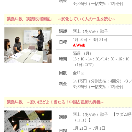
料金
39,375円（一括支払：12回分）
紫微斗数「実践応用講座」 ～変化していく人の一生を読む～
講師
阿上（あかみ）淑子
1月 20日 ～ 3月 31日
日程
A Week
隔週 （
月
）
時間
13：10～14：30／14：50～16：10
（1日2コマ）
回数
全12回
14,175円（分割支払：4回分）×3 
料金
39,375円（一括支払：12回分）
紫微斗数 ～恐いほどよく当たる！中国占星術の奥義～
阿上（あかみ）淑子 【マダム呼
講師
（ココ）】
1月 21日 ～ 7月 1日
日程