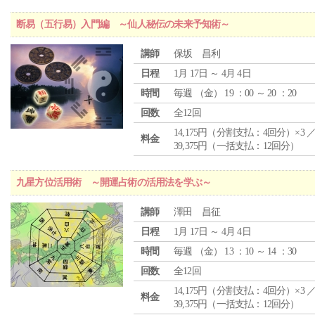
断易（五行易）入門編 ～仙人秘伝の未来予知術～
講師
保坂 昌利
日程
1月 17日 ～ 4月 4日
時間
毎週 （
金
） 19 ：00 ～ 20 ：20
回数
全12回
14,175円（分割支払：4回分）×3 
料金
39,375円（一括支払：12回分）
九星方位活用術 ～開運占術の活用法を学ぶ～
講師
澤田 昌征
日程
1月 17日 ～ 4月 4日
時間
毎週 （
金
） 13 ：10 ～ 14 ：30
回数
全12回
14,175円（分割支払：4回分）×3 
料金
39,375円（一括支払：12回分）