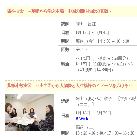
四柱推命 ～基礎から学ぶ本場・中国の四柱推命の真髄～
講師
澤田 昌征
日程
1月 17日 ～ 7月 4日
時間
毎週 （
金
） 14 ：50 ～ 16 ：10
回数
全24回
77,175円（一括支払：24回分）／
料金
14,175円（分割支払：4回分）×6
（4/1以降は14,580円）
紫微斗数実習 ～出生図から人物像と人生模様のイメージを広げる～
阿上（あかみ）淑子 【マダム呼
講師
（ココ）】
1月 18日 ～ 3月 29日
日程
B Week
隔週 （
土
）
時間
15：20～16：40／17：00～18：20