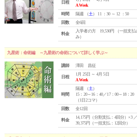
日程
A Week
時間
隔週 （
土
） 11 ：30 ～ 12 ：50
回数
全6回
入学者の方 19,530円 （一括支
料金
み）
九星術：命術編 ～九星術の命術について詳しく学ぶ～
講師
澤田 昌征
1月 25日 ～ 4月 5日
日程
A Week
隔週 （
土
）
時間
15：20～16：40／17：00～18：20
（1日2コマ）
回数
全12回
14,175円（分割支払：4回分）×3 
料金
39,375円（一括支払：12回分）