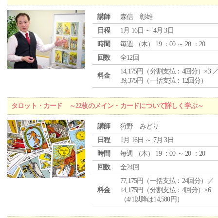
講師
森信 彰雄
日程
1月 16日 ～ 4月 3日
時間
毎週 （
木
） 19 ：00 ～ 20 ：20
回数
全12回
14,175円（分割支払：4回分）×3 
料金
39,375円（一括支払：12回分）
タロット・カード ～22枚のメイン・カードについて詳しく学ぶ～
講師
狩野 みどり
日程
1月 16日 ～ 7月 3日
時間
毎週 （
木
） 19 ：00 ～ 20 ：20
回数
全24回
77,175円（一括支払：24回分）／
料金
14,175円（分割支払：4回分）×6
（4/1以降は14,580円）