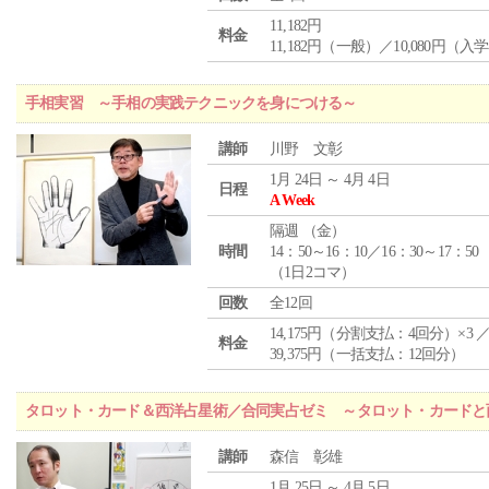
11,182円
料金
11,182円（一般）／10,080円（入
手相実習 ～手相の実践テクニックを身につける～
講師
川野 文彰
1月 24日 ～ 4月 4日
日程
A Week
隔週 （
金
）
時間
14：50～16：10／16：30～17：50
（1日2コマ）
回数
全12回
14,175円（分割支払：4回分）×3 
料金
39,375円（一括支払：12回分）
タロット・カード＆西洋占星術／合同実占ゼミ ～タロット・カードと
講師
森信 彰雄
1月 25日 ～ 4月 5日