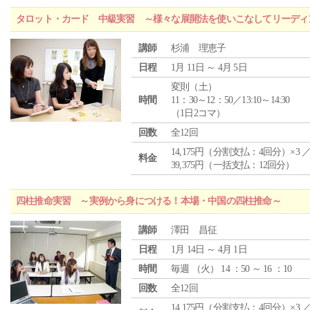
タロット・カード 中級実習 ～様々な展開法を使いこなしてリーディ
講師
杉浦 理恵子
日程
1月 11日 ～ 4月 5日
変則（土）
時間
11：30～12：50／13:10～14:30
（1日2コマ）
回数
全12回
14,175円（分割支払：4回分）×3 
料金
39,375円（一括支払：12回分）
四柱推命実習 ～実例から身につける！本場・中国の四柱推命～
講師
澤田 昌征
日程
1月 14日 ～ 4月 1日
時間
毎週 （
火
） 14 ：50 ～ 16 ：10
回数
全12回
14,175円（分割支払：4回分）×3 