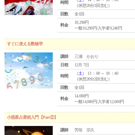
時間
（休憩20分1回含む）
回数
全1回
10,290円
料金
一般10,290円/入学者9,240円
すぐに使える数秘学
講師
三浦 かおり
日程
12月 7日
（
土
） 13 ：00 ～ 18 ：40
時間
（休憩20分2回含む）
回数
全1回
14,000円
料金
一般14,000円/入学者12,600円
小惑星占星術入門【Part②】
講師
芳垣 宗久