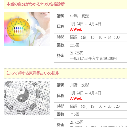
本当の自分がわかる9つの性格診断
講師
中嶋 真澄
1月 24日 ～ 4月 4日
日程
A Week
時間
隔週 （
金
） 13 ：10 ～ 14 ：30
回数
全6回
21,735円
料金
一般21,735円/入学者19,530円
知って得する東洋系占いの初歩
講師
川野 文彰
1月 24日 ～ 4月 4日
日程
A Week
時間
隔週 （
金
） 19 ：00 ～ 20 ：20
回数
全6回
21,735円
料金