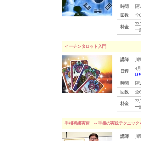
時間
隔
回数
全
22
料金
一般
イーチンタロット入門
講師
川
4月
日程
B 
時間
隔
回数
全
22
料金
一般
手相初級実習 ～手相の実践テクニック
講師
川