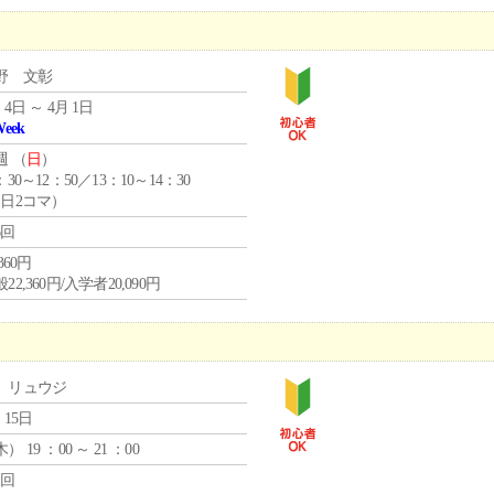
野 文彰
 4日 ～ 4月 1日
Week
週 （
日
）
：30～12：50／13：10～14：30
1日2コマ）
6回
,360円
22,360円/入学者20,090円
 リュウジ
 15日
木
） 19 ：00 ～ 21 ：00
1回