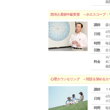
義
西洋占星術中級実習 ～ホロスコープ・
講師
森
4月
日程
※
時間
毎
回数
全
1
料金
4
義
心理カウンセリング ～対話を深めるカ
講師
Ｔ
4月
日程
※
時間
毎