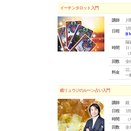
イーチンタロット入門
講師
川
3月
日程
B 
隔
時間
11
（
回数
全
22
料金
一般
鏡リュウジのルーン占い入門
講師
鏡
日程
3月
時間
（
回数
全