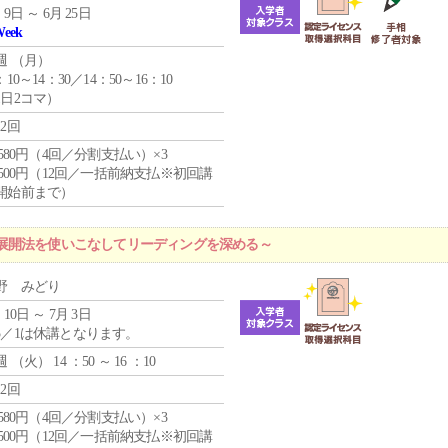
 9日 ～ 6月 25日
Week
週 （
月
）
：10～14：30／14：50～16：10
1日2コマ）
12回
4,580円（4回／分割支払い）×3
0,500円（12回／一括前納支払※初回講
開始前まで）
展開法を使いこなしてリーディングを深める～
野 みどり
 10日 ～ 7月 3日
5／1は休講となります。
週 （
火
） 14 ：50 ～ 16 ：10
12回
4,580円（4回／分割支払い）×3
0,500円（12回／一括前納支払※初回講