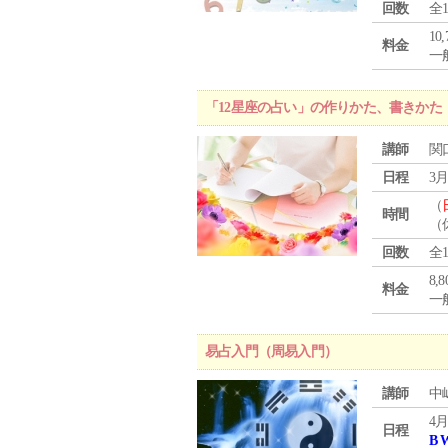
回数
全
10
料金
一般
「12星座の占い」の作りかた、書きか
講師
関
日程
3月
（
時間
（
回数
全
8,
料金
一般
易占入門（周易入門）
講師
中
4月
日程
B 