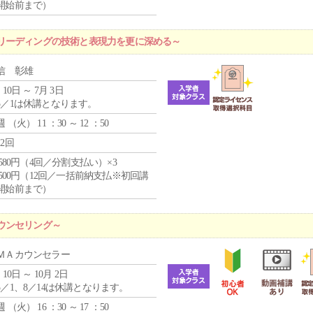
開始前まで）
リーディングの技術と表現力を更に深める～
信 彰雄
 10日 ～ 7月 3日
5／1は休講となります。
週 （
火
） 11 ：30 ～ 12 ：50
12回
4,580円（4回／分割支払い）×3
0,500円（12回／一括前納支払※初回講
開始前まで）
ウンセリング～
ＭＡカウンセラー
 10日 ～ 10月 2日
5／1、8／14は休講となります。
週 （
火
） 16 ：30 ～ 17 ：50