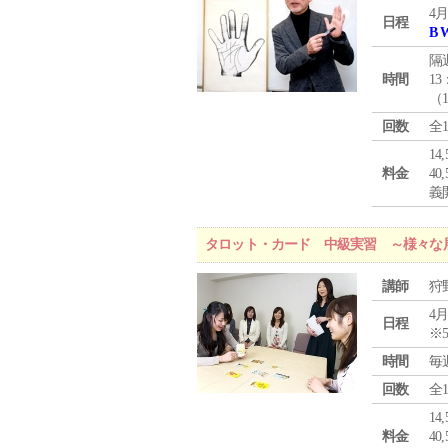
4月
日程
B 
隔
時間
13
（
回数
全
1
料金
4
義
タロット・カード 中級実習 ～様々な
講師
狩
4月
日程
※
時間
毎
回数
全
1
料金
4