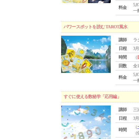
5,
料金
一般
パワースポットを読む TAROT風水
講師
ラ
日程
3月
時間
（
回数
全
5,
料金
一般
すぐに使える数秘学「応用編」
講師
三
日程
3月
（
時間
（