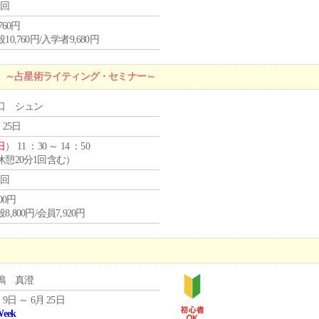
1回
,760円
10,760円/入学者9,680円
た ～占星術ライティング・セミナー～
口 シュン
 25日
日
） 11 ：30 ～ 14 ：50
休憩20分1回含む）
1回
800円
8,800円/会員7,920円
嶋 真澄
 9日 ～ 6月 25日
Week