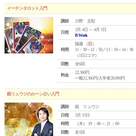
イーチンタロット入門
講師
川野 文彰
3月 4日 ～ 4月 1日
日程
B Week
隔週 （
日
）
時間
11：30～12：50／13：10～14：30
（1日2コマ）
回数
全6回
22,360円
料金
一般22,360円/入学者20,090円
鏡リュウジのルーン占い入門
講師
鏡 リュウジ
日程
3月 15日
時間
（
木
） 19 ：00 ～ 21 ：00
回数
全1回