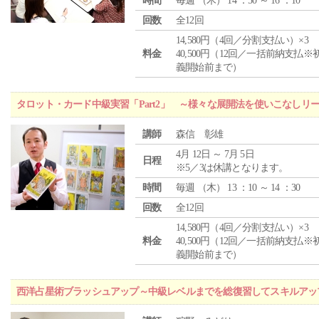
時間
毎週 （
木
） 14 ：50 ～ 16 ：10
回数
全12回
14,580円（4回／分割支払い）×3
料金
40,500円（12回／一括前納支払※
義開始前まで）
タロット・カード中級実習「Part2」 ～様々な展開法を使いこなしリ
講師
森信 彰雄
4月 12日 ～ 7月 5日
日程
※5／3は休講となります。
時間
毎週 （
木
） 13 ：10 ～ 14 ：30
回数
全12回
14,580円（4回／分割支払い）×3
料金
40,500円（12回／一括前納支払※
義開始前まで）
西洋占星術ブラッシュアップ～中級レベルまでを総復習してスキルアッ