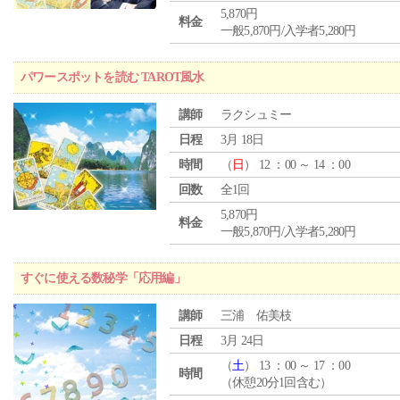
5,870円
料金
一般5,870円/入学者5,280円
パワースポットを読む TAROT風水
講師
ラクシュミー
日程
3月 18日
時間
（
日
） 12 ：00 ～ 14 ：00
回数
全1回
5,870円
料金
一般5,870円/入学者5,280円
すぐに使える数秘学「応用編」
講師
三浦 佑美枝
日程
3月 24日
（
土
） 13 ：00 ～ 17 ：00
時間
（休憩20分1回含む）