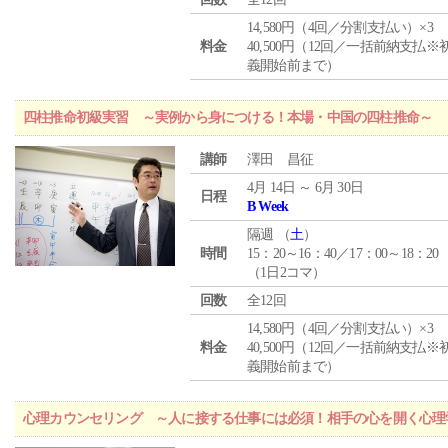
14,580円（4回／分割支払い）×3
料金
40,500円（12回／一括前納支払※
義開始前まで）
四柱推命初級実習 ～実例から身につける！本場・中国の四柱推命～
講師
澤田 昌征
4月 14日 ～ 6月 30日
日程
B Week
隔週 （
土
）
時間
15：20～16：40／17：00～18：20
（1日2コマ）
回数
全12回
14,580円（4回／分割支払い）×3
料金
40,500円（12回／一括前納支払※
義開始前まで）
心理カウンセリング ～人に接する仕事には必須！相手の心を開く心理