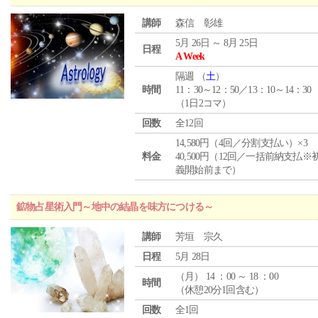
講師
森信 彰雄
5月 26日 ～ 8月 25日
日程
A Week
隔週 （
土
）
時間
11：30～12：50／13：10～14：30
（1日2コマ）
回数
全12回
14,580円（4回／分割支払い）×3
料金
40,500円（12回／一括前納支払※
義開始前まで）
鉱物占星術入門～地中の結晶を味方につける～
講師
芳垣 宗久
日程
5月 28日
（
月
） 14 ：00 ～ 18 ：00
時間
（休憩20分1回含む）
回数
全1回