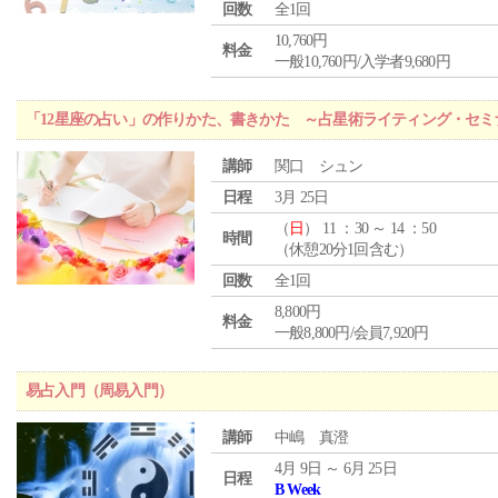
回数
全1回
10,760円
料金
一般10,760円/入学者9,680円
「12星座の占い」の作りかた、書きかた ～占星術ライティング・セミ
講師
関口 シュン
日程
3月 25日
（
日
） 11 ：30 ～ 14 ：50
時間
（休憩20分1回含む）
回数
全1回
8,800円
料金
一般8,800円/会員7,920円
易占入門（周易入門）
講師
中嶋 真澄
4月 9日 ～ 6月 25日
日程
B Week