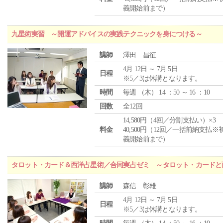
義開始前まで）
九星術実習 ～開運アドバイスの実践テクニックを身につける～
講師
澤田 昌征
4月 12日 ～ 7月 5日
日程
※5／3は休講となります。
時間
毎週 （
木
） 14 ：50 ～ 16 ：10
回数
全12回
14,580円（4回／分割支払い）×3
料金
40,500円（12回／一括前納支払※
義開始前まで）
タロット・カード＆西洋占星術／合同実占ゼミ ～タロット・カードと
講師
森信 彰雄
4月 12日 ～ 7月 5日
日程
※5／3は休講となります。