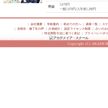
5,870円
料金
一般5,870円/入学者5,280円
｜
会社概要
｜
学校案内
｜
初めての方へ
｜
講座一覧
｜
ス
｜
在校生・修了生の声
｜
占術紹介
｜
認定ライセンス制度
｜
占いのお
｜
特定商取引法に基づく表記
｜
プライバシーポ
Copyright (C) AKADEM