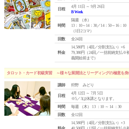
4月 11日 ～ 9月 26日
日程
B Week
隔週 （
水
）
時間
13：10～14：30／14：50～16：10
（1日2コマ）
回数
全24回
14,580円（4回／分割支払い）×6
料金
79,380円（24回／一括前納支払※
義開始前まで）
タロット・カード初級実習 ～様々な展開法とリーディングの極意を身
講師
狩野 みどり
4月 12日 ～ 7月 5日
日程
※5／3は休講となります。
時間
毎週 （
木
） 13 ：10 ～ 14 ：30
回数
全12回
14,580円（4回／分割支払い）×3
料金
40,500円（12回／一括前納支払※