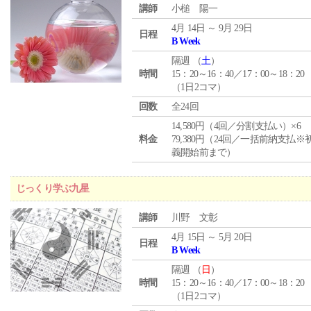
講師
小槌 陽一
4月 14日 ～ 9月 29日
日程
B Week
隔週 （
土
）
時間
15：20～16：40／17：00～18：20
（1日2コマ）
回数
全24回
14,580円（4回／分割支払い）×6
料金
79,380円（24回／一括前納支払※
義開始前まで）
じっくり学ぶ九星
講師
川野 文彰
4月 15日 ～ 5月 20日
日程
B Week
隔週 （
日
）
時間
15：20～16：40／17：00～18：20
（1日2コマ）