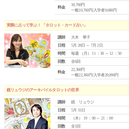
10,760円
料金
一般10,760円/入学者9,680円
実際に占って学ぶ！ 「タロット・カード占い」
講師
大木 華子
日程
5月 28日 ～ 7月 2日
時間
毎週 （
月
） 11 ：30 ～ 12 ：50
回数
全6回
22,360円
料金
一般22,360円/入学者20,090円
鏡リュウジのアーキパイルタロットの世界
講師
鏡 リュウジ
日程
5月 31日
時間
（
木
） 19 ：00 ～ 21 ：00
回数
全1回