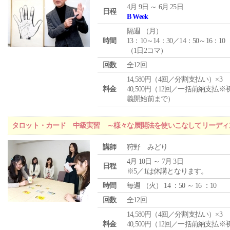
4月 9日 ～ 6月 25日
日程
B Week
隔週 （
月
）
時間
13：10～14：30／14：50～16：10
（1日2コマ）
回数
全12回
14,580円（4回／分割支払い）×3
料金
40,500円（12回／一括前納支払※
義開始前まで）
タロット・カード 中級実習 ～様々な展開法を使いこなしてリーディ
講師
狩野 みどり
4月 10日 ～ 7月 3日
日程
※5／1は休講となります。
時間
毎週 （
火
） 14 ：50 ～ 16 ：10
回数
全12回
14,580円（4回／分割支払い）×3
料金
40,500円（12回／一括前納支払※