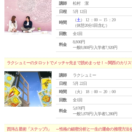
講師
松村 潔
日程
5月 12日
（
土
） 12 ：00 ～ 15 ：20
時間
（休憩20分1回含む）
回数
全1回
8,800円
料金
一般8,800円/入学者7,920円
ラクシュミーのタロットでメッチャ先まで読めまっせ！～関西のカリス
講師
ラクシュミー
日程
5月 22日
時間
（
火
） 18 ：00 ～ 20 ：00
回数
全1回
5,870円
料金
一般5,870円/入学者5,280円
西洋占星術「ステップ3」 ～性格の細密分析と一生の運命の推理方法