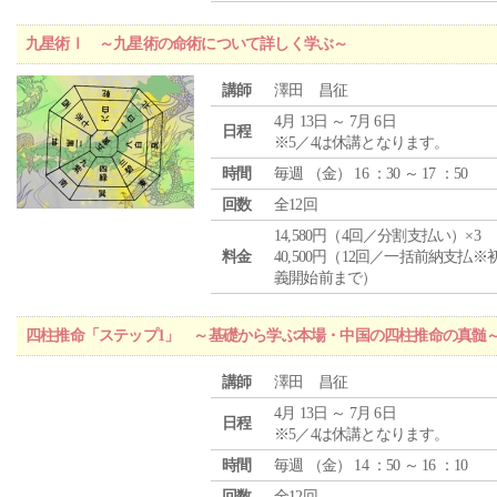
九星術Ⅰ ～九星術の命術について詳しく学ぶ～
講師
澤田 昌征
4月 13日 ～ 7月 6日
日程
※5／4は休講となります。
時間
毎週 （
金
） 16 ：30 ～ 17 ：50
回数
全12回
14,580円（4回／分割支払い）×3
料金
40,500円（12回／一括前納支払※
義開始前まで）
四柱推命「ステップ1」 ～基礎から学ぶ本場・中国の四柱推命の真髄
講師
澤田 昌征
4月 13日 ～ 7月 6日
日程
※5／4は休講となります。
時間
毎週 （
金
） 14 ：50 ～ 16 ：10
回数
全12回