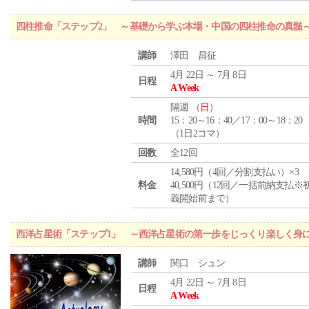
四柱推命「ステップ2」 ～基礎から学ぶ本場・中国の四柱推命の真髄
講師
澤田 昌征
4月 22日 ～ 7月 8日
日程
A Week
隔週 （
日
）
時間
15：20～16：40／17：00～18：20
（1日2コマ）
回数
全12回
14,580円（4回／分割支払い）×3
料金
40,500円（12回／一括前納支払※
義開始前まで）
西洋占星術「ステップ1」 ～西洋占星術の第一歩をじっくり楽しく身
講師
関口 シュン
4月 22日 ～ 7月 8日
日程
A Week