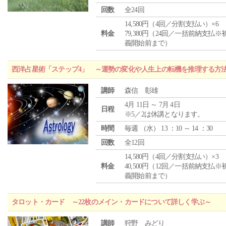
回数
全24回
14,580円（4回／分割支払い）×6
料金
79,380円（24回／一括前納支払※
義開始前まで）
西洋占星術「ステップ4」 ～運勢の変化や人生上の転機を推理する方
講師
森信 彰雄
4月 11日 ～ 7月 4日
日程
※5／2は休講となります。
時間
毎週 （
水
） 13 ：10 ～ 14 ：30
回数
全12回
14,580円（4回／分割支払い）×3
料金
40,500円（12回／一括前納支払※
義開始前まで）
タロット・カード ～22枚のメイン・カードについて詳しく学ぶ～
講師
狩野 みどり