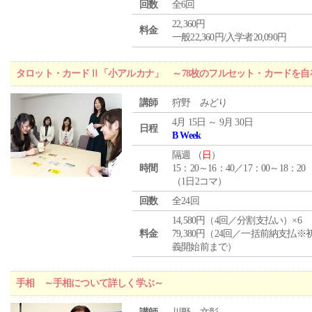
回数
全6回
22,360円
料金
一般22,360円/入学者20,090円
タロット・カードⅡ「小アルカナ」 ～78枚のフルセット・カードを自
講師
狩野 みどり
4月 15日 ～ 9月 30日
日程
B Week
隔週 （
日
）
時間
15：20～16：40／17：00～18：20
（1日2コマ）
回数
全24回
14,580円（4回／分割支払い）×6
料金
79,380円（24回／一括前納支払※
義開始前まで）
手相 ～手相について詳しく学ぶ～