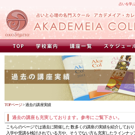
占いを学
TOPページ
>
過去の講座実績
過去の講座も充実しております。参考にご覧下さい。
こちらのページでは過去に開催した 数多くの講座の実績を紹介しており
入学や受講を検討されている方や、そうでない方も充実したラインナッ