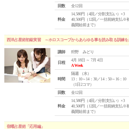
回数
全12回
14,580円（4回／分割支払い）×3
料金
40,500円（12回／一括前納支払※
義開始前まで）
西洋占星術初級実習 ～ホロスコープからあらゆる事を読み取る訓練を
講師
狩野 みどり
4月 18日 ～ 7月 4日
日程
A Week
隔週 （
水
）
時間
13：10～14：30／14：50～16：10
（1日2コマ）
回数
全12回
14,580円（4回／分割支払い）×3
料金
40,500円（12回／一括前納支払※
義開始前まで）
宿曜占星術「応用編」