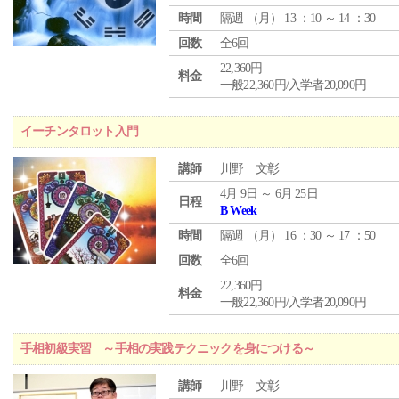
時間
隔週 （
月
） 13 ：10 ～ 14 ：30
回数
全6回
22,360円
料金
一般22,360円/入学者20,090円
イーチンタロット入門
講師
川野 文彰
4月 9日 ～ 6月 25日
日程
B Week
時間
隔週 （
月
） 16 ：30 ～ 17 ：50
回数
全6回
22,360円
料金
一般22,360円/入学者20,090円
手相初級実習 ～手相の実践テクニックを身につける～
講師
川野 文彰