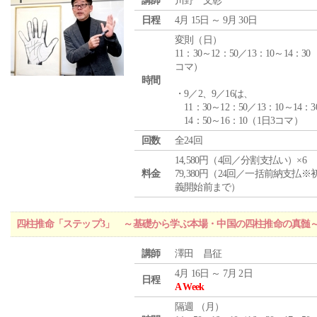
講師
川野 文彰
日程
4月 15日 ～ 9月 30日
変則（日）
11：30～12：50／13：10～14：30
コマ）
時間
・9／2、9／16は、
11：30～12：50／13：10～14：3
14：50～16：10（1日3コマ）
回数
全24回
14,580円（4回／分割支払い）×6
料金
79,380円（24回／一括前納支払※
義開始前まで）
四柱推命「ステップ3」 ～基礎から学ぶ本場・中国の四柱推命の真髄
講師
澤田 昌征
4月 16日 ～ 7月 2日
日程
A Week
隔週 （
月
）