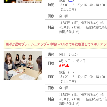
隔週 （
土
）
時間
15：00～16：20／16：40～18：00
（1日2コマ）
回数
全12回
14,580円（4回／分割支払い）×3
料金
40,500円（12回／一括前納支払※
義開始前まで）
西洋占星術ブラッシュアップ～中級レベルまでを総復習してスキルアッ
講師
関口 シュン
4月 22日 ～ 7月 8日
日程
A Week
隔週 （
日
）
時間
15：20～16：40／17：00～18：20
（1日2コマ）
回数
全12回
14,580円（4回／分割支払い）×3
料金
40,500円（12回／一括前納支払※
義開始前まで）