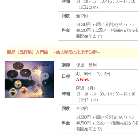
時間
14：50～16：10／16：30～17：50
（1日2コマ）
回数
全12回
14,580円（4回／分割支払い）×3
料金
40,500円（12回／一括前納支払※
義開始前まで）
断易（五行易）入門編 ～仙人秘伝の未来予知術～
講師
保坂 昌利
4月 16日 ～ 7月 2日
日程
A Week
隔週 （
月
）
時間
13：10～14：30／14：50～16：10
（1日2コマ）
回数
全12回
14,580円（4回／分割支払い）×3
料金
40,500円（12回／一括前納支払※
義開始前まで）