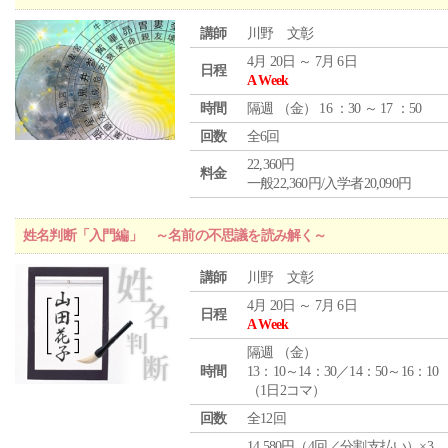
講師
川野 文彰
4月 20日 ～ 7月 6日
日程
A Week
時間
隔週 （
金
） 16 ：30 ～ 17 ：50
回数
全6回
22,360円
料金
一般22,360円/入学者20,090円
姓名判断「入門編」 ～名前の不思議を読み解く～
講師
川野 文彰
4月 20日 ～ 7月 6日
日程
A Week
隔週 （
金
）
時間
13：10～14：30／14：50～16：10
（1日2コマ）
回数
全12回
14,580円（4回／分割支払い）×3