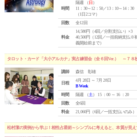
隔週 （
日
）
時間
11：30～12：50／13：10～14：30
（1日2コマ）
回数
全12回
14,580円（4回／分割支払い）×3
料金
40,500円（12回／一括前納支払※
義開始前まで）
タロット・カード「大小アルカナ」実占練習会（全６回Ver.） ～７
講師
森信 彰雄
4月 28日 ～ 7月 28日
日程
B Week
時間
隔週 （
土
） 15 ：00 ～ 16 ：20
回数
全6回
料金
21,060円（6回／一括支払いのみ）
松村潔の実例から学ぶ！相性占星術～シンプルに考えると、本質が見え