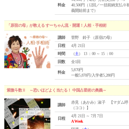
料金
40,500円（12回／一括前納支払※
義開始前まで）
「原宿の母」が教える すーちゃん流・開運！人相・手相術
講師
菅野 鈴子 （原宿の母）
日程
4月 21日
時間
（
土
） 13 ：00 ～ 15 ：00
回数
全1回
5,870円
料金
一般5,870円/入学者5,280円
紫微斗数Ⅱ ～恐いほどよく当たる！ 中国占星術の奥義～
赤見（あかみ）淑子 【マダム呼
講師
（ココ）】
4月 21日 ～ 7月 7日
日程
A Week