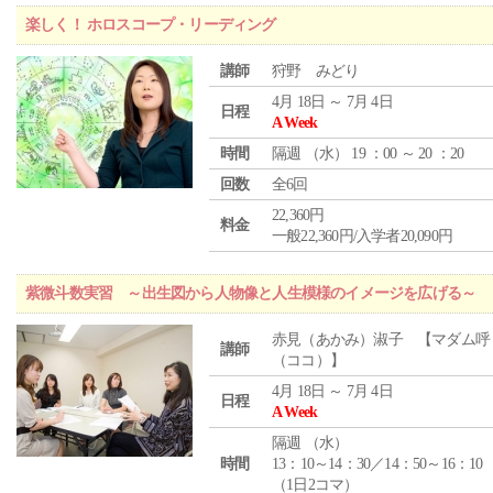
楽しく！ ホロスコープ・リーディング
講師
狩野 みどり
4月 18日 ～ 7月 4日
日程
A Week
時間
隔週 （
水
） 19 ：00 ～ 20 ：20
回数
全6回
22,360円
料金
一般22,360円/入学者20,090円
紫微斗数実習 ～出生図から人物像と人生模様のイメージを広げる～
赤見（あかみ）淑子 【マダム呼
講師
（ココ）】
4月 18日 ～ 7月 4日
日程
A Week
隔週 （
水
）
時間
13：10～14：30／14：50～16：10
（1日2コマ）