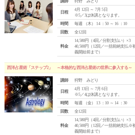
講師
狩野 みどり
4月 12日 ～ 7月 5日
日程
※5／3は休講となります。
時間
毎週 （
木
） 14 ：50 ～ 16 ：10
回数
全12回
14,580円（4回／分割支払い）×3
料金
40,500円（12回／一括前納支払※
義開始前まで）
西洋占星術「ステップ2」 ～本格的な西洋占星術の世界に参入する～
講師
狩野 みどり
4月 13日 ～ 7月 6日
日程
※5／4は休講となります。
時間
毎週 （
金
） 13 ：10 ～ 14 ：30
回数
全12回
14,580円（4回／分割支払い）×3
料金
40,500円（12回／一括前納支払※
義開始前まで）