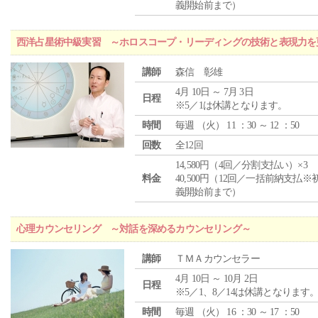
義開始前まで）
西洋占星術中級実習 ～ホロスコープ・リーディングの技術と表現力を
講師
森信 彰雄
4月 10日 ～ 7月 3日
日程
※5／1は休講となります。
時間
毎週 （
火
） 11 ：30 ～ 12 ：50
回数
全12回
14,580円（4回／分割支払い）×3
料金
40,500円（12回／一括前納支払※
義開始前まで）
心理カウンセリング ～対話を深めるカウンセリング～
講師
ＴＭＡカウンセラー
4月 10日 ～ 10月 2日
日程
※5／1、8／14は休講となります
時間
毎週 （
火
） 16 ：30 ～ 17 ：50