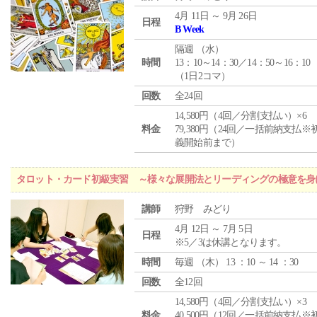
4月 11日 ～ 9月 26日
日程
B Week
隔週 （
水
）
時間
13：10～14：30／14：50～16：10
（1日2コマ）
回数
全24回
14,580円（4回／分割支払い）×6
料金
79,380円（24回／一括前納支払※
義開始前まで）
タロット・カード初級実習 ～様々な展開法とリーディングの極意を身
講師
狩野 みどり
4月 12日 ～ 7月 5日
日程
※5／3は休講となります。
時間
毎週 （
木
） 13 ：10 ～ 14 ：30
回数
全12回
14,580円（4回／分割支払い）×3
料金
40,500円（12回／一括前納支払※