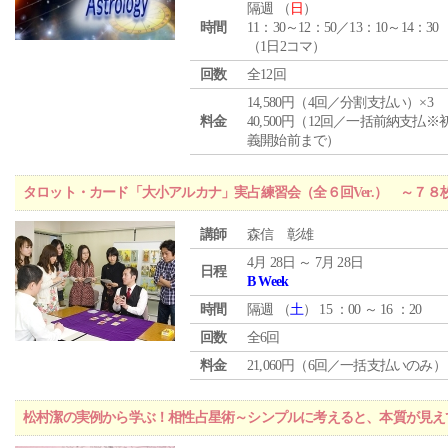
隔週 （
日
）
時間
11：30～12：50／13：10～14：30
（1日2コマ）
回数
全12回
14,580円（4回／分割支払い）×3
料金
40,500円（12回／一括前納支払※
義開始前まで）
タロット・カード「大小アルカナ」実占練習会（全６回Ver.） ～７
講師
森信 彰雄
4月 28日 ～ 7月 28日
日程
B Week
時間
隔週 （
土
） 15 ：00 ～ 16 ：20
回数
全6回
料金
21,060円（6回／一括支払いのみ）
松村潔の実例から学ぶ！相性占星術～シンプルに考えると、本質が見え