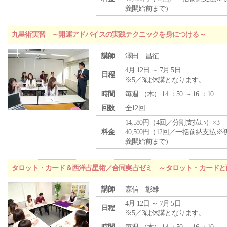
義開始前まで）
九星術実習 ～開運アドバイスの実践テクニックを身につける～
講師
澤田 昌征
4月 12日 ～ 7月 5日
日程
※5／3は休講となります。
時間
毎週 （
木
） 14 ：50 ～ 16 ：10
回数
全12回
14,580円（4回／分割支払い）×3
料金
40,500円（12回／一括前納支払※
義開始前まで）
タロット・カード＆西洋占星術／合同実占ゼミ ～タロット・カードと
講師
森信 彰雄
4月 12日 ～ 7月 5日
日程
※5／3は休講となります。