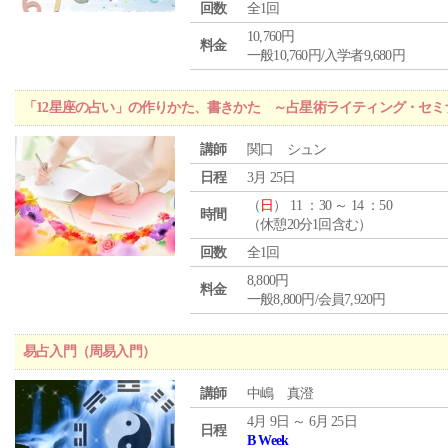
回数
全1回
10,760円
料金
一般10,760円/入学者9,680円
「12星座の占い」の作りかた、書きかた ～占星術ライティング・セミ
講師
関口 シュン
日程
3月 25日
（
日
） 11 ：30 ～ 14 ：50
時間
（休憩20分1回含む）
回数
全1回
8,800円
料金
一般8,800円/会員7,920円
易占入門（周易入門）
講師
中嶋 真澄
4月 9日 ～ 6月 25日
日程
B Week