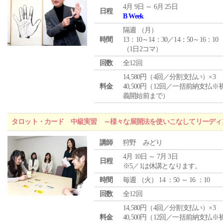
4月 9日 ～ 6月 25日
日程
B Week
隔週 （
月
）
時間
13：10～14：30／14：50～16：10
（1日2コマ）
回数
全12回
14,580円（4回／分割支払い）×3
料金
40,500円（12回／一括前納支払※
義開始前まで）
タロット・カード 中級実習 ～様々な展開法を使いこなしてリーディ
講師
狩野 みどり
4月 10日 ～ 7月 3日
日程
※5／1は休講となります。
時間
毎週 （
火
） 14 ：50 ～ 16 ：10
回数
全12回
14,580円（4回／分割支払い）×3
料金
40,500円（12回／一括前納支払※