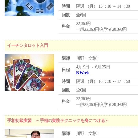
時間
隔週 （
月
） 13 ：10 ～ 14 ：30
回数
全6回
22,360円
料金
一般22,360円/入学者20,090円
イーチンタロット入門
講師
川野 文彰
4月 9日 ～ 6月 25日
日程
B Week
時間
隔週 （
月
） 16 ：30 ～ 17 ：50
回数
全6回
22,360円
料金
一般22,360円/入学者20,090円
手相初級実習 ～手相の実践テクニックを身につける～
講師
川野 文彰