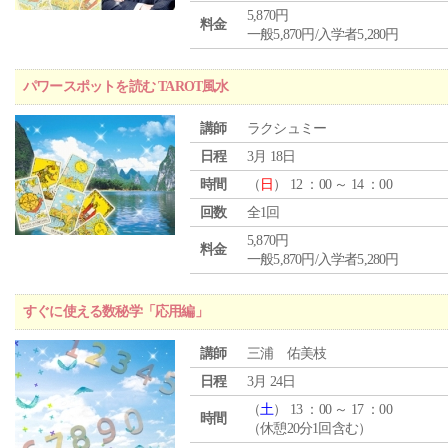
5,870円
料金
一般5,870円/入学者5,280円
パワースポットを読む TAROT風水
講師
ラクシュミー
日程
3月 18日
時間
（
日
） 12 ：00 ～ 14 ：00
回数
全1回
5,870円
料金
一般5,870円/入学者5,280円
すぐに使える数秘学「応用編」
講師
三浦 佑美枝
日程
3月 24日
（
土
） 13 ：00 ～ 17 ：00
時間
（休憩20分1回含む）