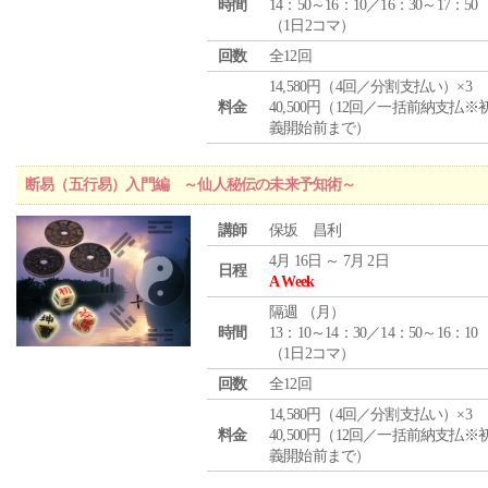
時間
14：50～16：10／16：30～17：50
（1日2コマ）
回数
全12回
14,580円（4回／分割支払い）×3
料金
40,500円（12回／一括前納支払※
義開始前まで）
断易（五行易）入門編 ～仙人秘伝の未来予知術～
講師
保坂 昌利
4月 16日 ～ 7月 2日
日程
A Week
隔週 （
月
）
時間
13：10～14：30／14：50～16：10
（1日2コマ）
回数
全12回
14,580円（4回／分割支払い）×3
料金
40,500円（12回／一括前納支払※
義開始前まで）