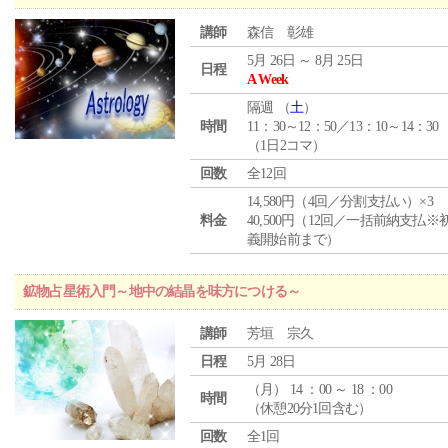
講師
森信 彰雄
5月 26日 ～ 8月 25日
日程
A Week
隔週 （
土
）
時間
11：30～12：50／13：10～14：30
（1日2コマ）
回数
全12回
14,580円（4回／分割支払い）×3
料金
40,500円（12回／一括前納支払※
義開始前まで）
鉱物占星術入門～地中の結晶を味方につける～
講師
芳垣 宗久
日程
5月 28日
（
月
） 14 ：00 ～ 18 ：00
時間
（休憩20分1回含む）
回数
全1回