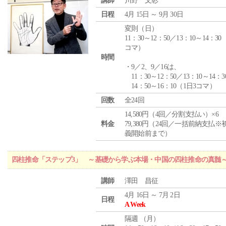
講師
川野 文彰
日程
4月 15日 ～ 9月 30日
変則（日）
11：30～12：50／13：10～14：30
コマ）
時間
・9／2、9／16は、
11：30～12：50／13：10～14：3
14：50～16：10（1日3コマ）
回数
全24回
14,580円（4回／分割支払い）×6
料金
79,380円（24回／一括前納支払※
義開始前まで）
四柱推命「ステップ3」 ～基礎から学ぶ本場・中国の四柱推命の真髄
講師
澤田 昌征
4月 16日 ～ 7月 2日
日程
A Week
隔週 （
月
）