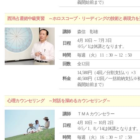
義開始前まで）
西洋占星術中級実習 ～ホロスコープ・リーディングの技術と表現力を
講師
森信 彰雄
4月 10日 ～ 7月 3日
日程
※5／1は休講となります。
時間
毎週 （
火
） 11 ：30 ～ 12 ：50
回数
全12回
14,580円（4回／分割支払い）×3
料金
40,500円（12回／一括前納支払※
義開始前まで）
心理カウンセリング ～対話を深めるカウンセリング～
講師
ＴＭＡカウンセラー
4月 10日 ～ 10月 2日
日程
※5／1、8／14は休講となります
時間
毎週 （
火
） 16 ：30 ～ 17 ：50