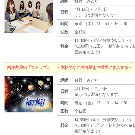
講師
狩野 みどり
4月 12日 ～ 7月 5日
日程
※5／3は休講となります。
時間
毎週 （
木
） 14 ：50 ～ 16 ：10
回数
全12回
14,580円（4回／分割支払い）×3
料金
40,500円（12回／一括前納支払※
義開始前まで）
西洋占星術「ステップ2」 ～本格的な西洋占星術の世界に参入する～
講師
狩野 みどり
4月 13日 ～ 7月 6日
日程
※5／4は休講となります。
時間
毎週 （
金
） 13 ：10 ～ 14 ：30
回数
全12回
14,580円（4回／分割支払い）×3
料金
40,500円（12回／一括前納支払※
義開始前まで）