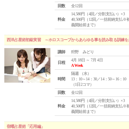
回数
全12回
14,580円（4回／分割支払い）×3
料金
40,500円（12回／一括前納支払※
義開始前まで）
西洋占星術初級実習 ～ホロスコープからあらゆる事を読み取る訓練を
講師
狩野 みどり
4月 18日 ～ 7月 4日
日程
A Week
隔週 （
水
）
時間
13：10～14：30／14：50～16：10
（1日2コマ）
回数
全12回
14,580円（4回／分割支払い）×3
料金
40,500円（12回／一括前納支払※
義開始前まで）
宿曜占星術「応用編」