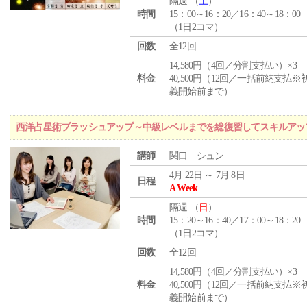
隔週 （
土
）
時間
15：00～16：20／16：40～18：00
（1日2コマ）
回数
全12回
14,580円（4回／分割支払い）×3
料金
40,500円（12回／一括前納支払※
義開始前まで）
西洋占星術ブラッシュアップ～中級レベルまでを総復習してスキルアッ
講師
関口 シュン
4月 22日 ～ 7月 8日
日程
A Week
隔週 （
日
）
時間
15：20～16：40／17：00～18：20
（1日2コマ）
回数
全12回
14,580円（4回／分割支払い）×3
料金
40,500円（12回／一括前納支払※
義開始前まで）