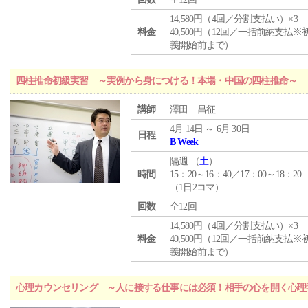
14,580円（4回／分割支払い）×3
料金
40,500円（12回／一括前納支払※
義開始前まで）
四柱推命初級実習 ～実例から身につける！本場・中国の四柱推命～
講師
澤田 昌征
4月 14日 ～ 6月 30日
日程
B Week
隔週 （
土
）
時間
15：20～16：40／17：00～18：20
（1日2コマ）
回数
全12回
14,580円（4回／分割支払い）×3
料金
40,500円（12回／一括前納支払※
義開始前まで）
心理カウンセリング ～人に接する仕事には必須！相手の心を開く心理