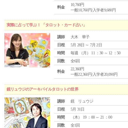
10,760円
料金
一般10,760円/入学者9,680円
実際に占って学ぶ！ 「タロット・カード占い」
講師
大木 華子
日程
5月 28日 ～ 7月 2日
時間
毎週 （
月
） 11 ：30 ～ 12 ：50
回数
全6回
22,360円
料金
一般22,360円/入学者20,090円
鏡リュウジのアーキパイルタロットの世界
講師
鏡 リュウジ
日程
5月 31日
時間
（
木
） 19 ：00 ～ 21 ：00
回数
全1回