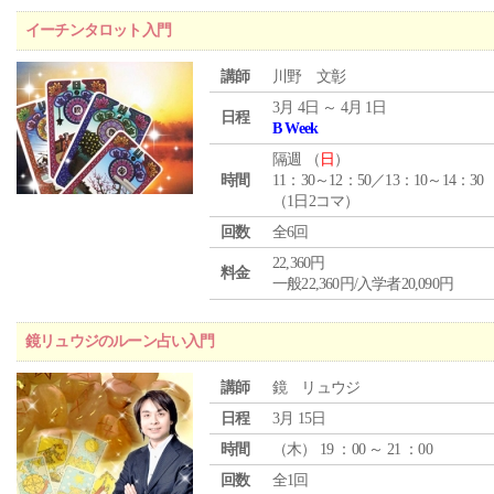
イーチンタロット入門
講師
川野 文彰
3月 4日 ～ 4月 1日
日程
B Week
隔週 （
日
）
時間
11：30～12：50／13：10～14：30
（1日2コマ）
回数
全6回
22,360円
料金
一般22,360円/入学者20,090円
鏡リュウジのルーン占い入門
講師
鏡 リュウジ
日程
3月 15日
時間
（
木
） 19 ：00 ～ 21 ：00
回数
全1回