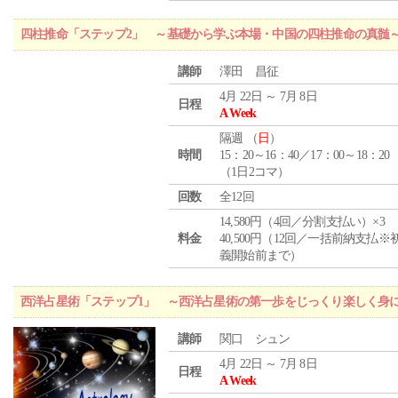
四柱推命「ステップ2」 ～基礎から学ぶ本場・中国の四柱推命の真髄
講師
澤田 昌征
4月 22日 ～ 7月 8日
日程
A Week
隔週 （
日
）
時間
15：20～16：40／17：00～18：20
（1日2コマ）
回数
全12回
14,580円（4回／分割支払い）×3
料金
40,500円（12回／一括前納支払※
義開始前まで）
西洋占星術「ステップ1」 ～西洋占星術の第一歩をじっくり楽しく身
講師
関口 シュン
4月 22日 ～ 7月 8日
日程
A Week