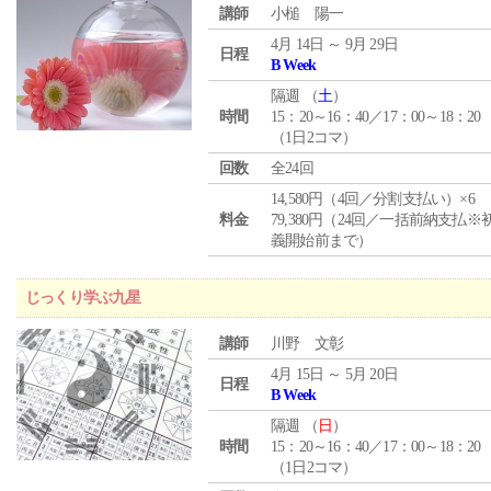
講師
小槌 陽一
4月 14日 ～ 9月 29日
日程
B Week
隔週 （
土
）
時間
15：20～16：40／17：00～18：20
（1日2コマ）
回数
全24回
14,580円（4回／分割支払い）×6
料金
79,380円（24回／一括前納支払※
義開始前まで）
じっくり学ぶ九星
講師
川野 文彰
4月 15日 ～ 5月 20日
日程
B Week
隔週 （
日
）
時間
15：20～16：40／17：00～18：20
（1日2コマ）