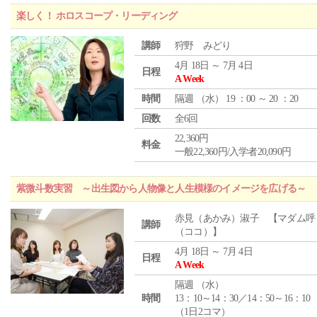
楽しく！ ホロスコープ・リーディング
講師
狩野 みどり
4月 18日 ～ 7月 4日
日程
A Week
時間
隔週 （
水
） 19 ：00 ～ 20 ：20
回数
全6回
22,360円
料金
一般22,360円/入学者20,090円
紫微斗数実習 ～出生図から人物像と人生模様のイメージを広げる～
赤見（あかみ）淑子 【マダム呼
講師
（ココ）】
4月 18日 ～ 7月 4日
日程
A Week
隔週 （
水
）
時間
13：10～14：30／14：50～16：10
（1日2コマ）