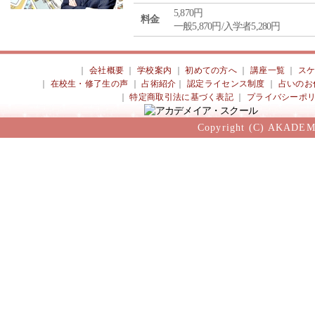
5,870円
料金
一般5,870円/入学者5,280円
｜
会社概要
｜
学校案内
｜
初めての方へ
｜
講座一覧
｜
ス
｜
在校生・修了生の声
｜
占術紹介
｜
認定ライセンス制度
｜
占いのお
｜
特定商取引法に基づく表記
｜
プライバシーポ
Copyright (C) AKADEM