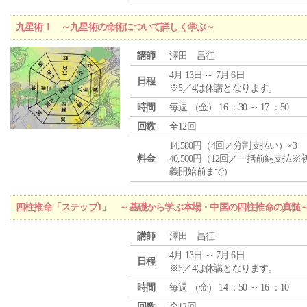
九星術Ⅰ ～九星術の命術について詳しく学ぶ～
講師
澤田 昌征
4月 13日 ～ 7月 6日
日程
※5／4は休講となります。
時間
毎週 （
金
） 16 ：30 ～ 17 ：50
回数
全12回
14,580円（4回／分割支払い）×3
料金
40,500円（12回／一括前納支払※
義開始前まで）
四柱推命「ステップ1」 ～基礎から学ぶ本場・中国の四柱推命の真髄
講師
澤田 昌征
4月 13日 ～ 7月 6日
日程
※5／4は休講となります。
時間
毎週 （
金
） 14 ：50 ～ 16 ：10
回数
全12回