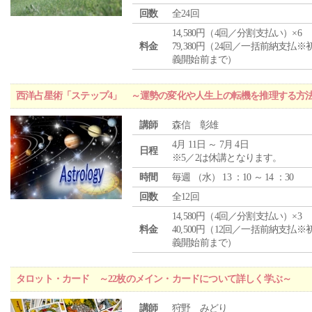
回数
全24回
14,580円（4回／分割支払い）×6
料金
79,380円（24回／一括前納支払※
義開始前まで）
西洋占星術「ステップ4」 ～運勢の変化や人生上の転機を推理する方
講師
森信 彰雄
4月 11日 ～ 7月 4日
日程
※5／2は休講となります。
時間
毎週 （
水
） 13 ：10 ～ 14 ：30
回数
全12回
14,580円（4回／分割支払い）×3
料金
40,500円（12回／一括前納支払※
義開始前まで）
タロット・カード ～22枚のメイン・カードについて詳しく学ぶ～
講師
狩野 みどり