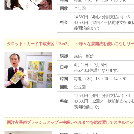
時間
毎週 （
木
） 14 ：50 ～ 16 ：10
回数
全12回
14,580円（4回／分割支払い）×3
料金
40,500円（12回／一括前納支払※
義開始前まで）
タロット・カード中級実習「Part2」 ～様々な展開法を使いこなしリ
講師
森信 彰雄
4月 12日 ～ 7月 5日
日程
※5／3は休講となります。
時間
毎週 （
木
） 13 ：10 ～ 14 ：30
回数
全12回
14,580円（4回／分割支払い）×3
料金
40,500円（12回／一括前納支払※
義開始前まで）
西洋占星術ブラッシュアップ～中級レベルまでを総復習してスキルアッ