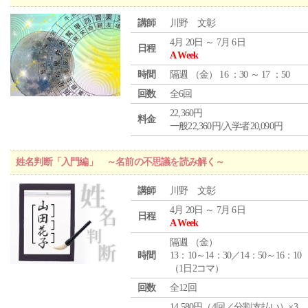
講師
川野 文彰
4月 20日 ～ 7月 6日
日程
A Week
時間
隔週 （
金
） 16 ：30 ～ 17 ：50
回数
全6回
22,360円
料金
一般22,360円/入学者20,090円
姓名判断「入門編」 ～名前の不思議を読み解く～
講師
川野 文彰
4月 20日 ～ 7月 6日
日程
A Week
隔週 （
金
）
時間
13：10～14：30／14：50～16：10
（1日2コマ）
回数
全12回
14,580円（4回／分割支払い）×3