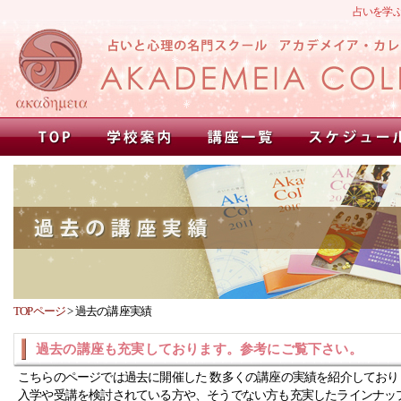
占いを学
TOPページ
>
過去の講座実績
過去の講座も充実しております。参考にご覧下さい。
こちらのページでは過去に開催した 数多くの講座の実績を紹介しており
入学や受講を検討されている方や、そうでない方も充実したラインナッ