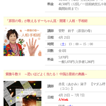
料金
40,500円（12回／一括前納支払※
義開始前まで）
「原宿の母」が教える すーちゃん流・開運！人相・手相術
講師
菅野 鈴子 （原宿の母）
日程
4月 21日
時間
（
土
） 13 ：00 ～ 15 ：00
回数
全1回
5,870円
料金
一般5,870円/入学者5,280円
紫微斗数Ⅱ ～恐いほどよく当たる！ 中国占星術の奥義～
赤見（あかみ）淑子 【マダム呼
講師
（ココ）】
4月 21日 ～ 7月 7日
日程
A Week