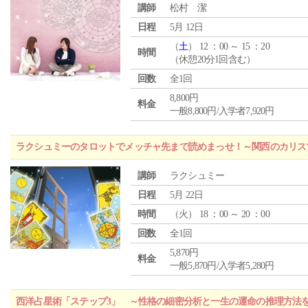
講師
松村 潔
日程
5月 12日
（
土
） 12 ：00 ～ 15 ：20
時間
（休憩20分1回含む）
回数
全1回
8,800円
料金
一般8,800円/入学者7,920円
ラクシュミーのタロットでメッチャ先まで読めまっせ！～関西のカリス
講師
ラクシュミー
日程
5月 22日
時間
（
火
） 18 ：00 ～ 20 ：00
回数
全1回
5,870円
料金
一般5,870円/入学者5,280円
西洋占星術「ステップ3」 ～性格の細密分析と一生の運命の推理方法