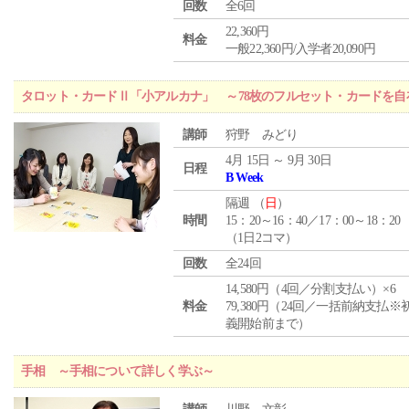
回数
全6回
22,360円
料金
一般22,360円/入学者20,090円
タロット・カードⅡ「小アルカナ」 ～78枚のフルセット・カードを自
講師
狩野 みどり
4月 15日 ～ 9月 30日
日程
B Week
隔週 （
日
）
時間
15：20～16：40／17：00～18：20
（1日2コマ）
回数
全24回
14,580円（4回／分割支払い）×6
料金
79,380円（24回／一括前納支払※
義開始前まで）
手相 ～手相について詳しく学ぶ～