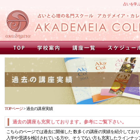
占いを学
TOPページ
>
過去の講座実績
過去の講座も充実しております。参考にご覧下さい。
こちらのページでは過去に開催した 数多くの講座の実績を紹介しており
入学や受講を検討されている方や、そうでない方も充実したラインナッ