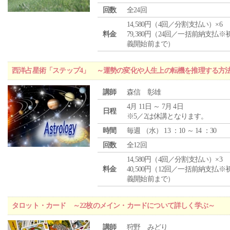
回数
全24回
14,580円（4回／分割支払い）×6
料金
79,380円（24回／一括前納支払※
義開始前まで）
西洋占星術「ステップ4」 ～運勢の変化や人生上の転機を推理する方
講師
森信 彰雄
4月 11日 ～ 7月 4日
日程
※5／2は休講となります。
時間
毎週 （
水
） 13 ：10 ～ 14 ：30
回数
全12回
14,580円（4回／分割支払い）×3
料金
40,500円（12回／一括前納支払※
義開始前まで）
タロット・カード ～22枚のメイン・カードについて詳しく学ぶ～
講師
狩野 みどり