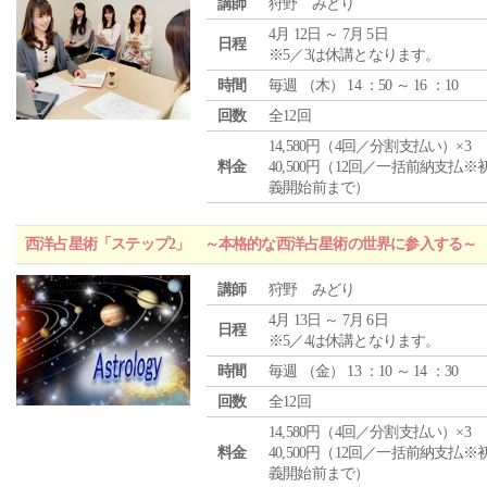
講師
狩野 みどり
4月 12日 ～ 7月 5日
日程
※5／3は休講となります。
時間
毎週 （
木
） 14 ：50 ～ 16 ：10
回数
全12回
14,580円（4回／分割支払い）×3
料金
40,500円（12回／一括前納支払※
義開始前まで）
西洋占星術「ステップ2」 ～本格的な西洋占星術の世界に参入する～
講師
狩野 みどり
4月 13日 ～ 7月 6日
日程
※5／4は休講となります。
時間
毎週 （
金
） 13 ：10 ～ 14 ：30
回数
全12回
14,580円（4回／分割支払い）×3
料金
40,500円（12回／一括前納支払※
義開始前まで）