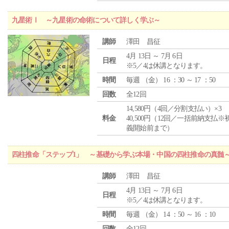
九星術Ⅰ ～九星術の命術について詳しく学ぶ～
講師
澤田 昌征
4月 13日 ～ 7月 6日
日程
※5／4は休講となります。
時間
毎週 （
金
） 16 ：30 ～ 17 ：50
回数
全12回
14,580円（4回／分割支払い）×3
料金
40,500円（12回／一括前納支払※
義開始前まで）
四柱推命「ステップ1」 ～基礎から学ぶ本場・中国の四柱推命の真髄
講師
澤田 昌征
4月 13日 ～ 7月 6日
日程
※5／4は休講となります。
時間
毎週 （
金
） 14 ：50 ～ 16 ：10
回数
全12回