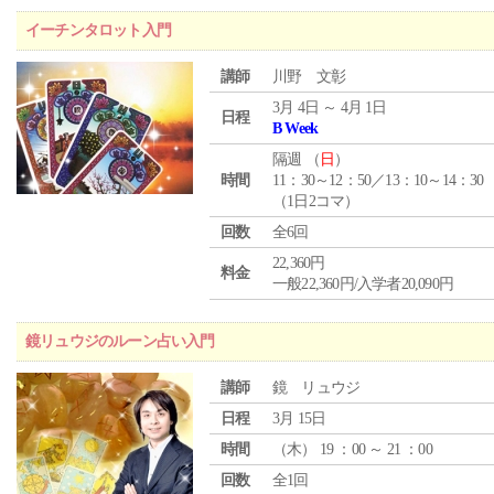
イーチンタロット入門
講師
川野 文彰
3月 4日 ～ 4月 1日
日程
B Week
隔週 （
日
）
時間
11：30～12：50／13：10～14：30
（1日2コマ）
回数
全6回
22,360円
料金
一般22,360円/入学者20,090円
鏡リュウジのルーン占い入門
講師
鏡 リュウジ
日程
3月 15日
時間
（
木
） 19 ：00 ～ 21 ：00
回数
全1回