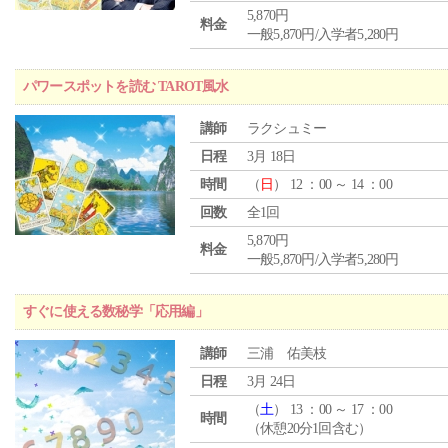
5,870円
料金
一般5,870円/入学者5,280円
パワースポットを読む TAROT風水
講師
ラクシュミー
日程
3月 18日
時間
（
日
） 12 ：00 ～ 14 ：00
回数
全1回
5,870円
料金
一般5,870円/入学者5,280円
すぐに使える数秘学「応用編」
講師
三浦 佑美枝
日程
3月 24日
（
土
） 13 ：00 ～ 17 ：00
時間
（休憩20分1回含む）