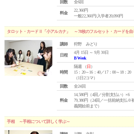
回数
全6回
22,360円
料金
一般22,360円/入学者20,090円
タロット・カードⅡ「小アルカナ」 ～78枚のフルセット・カードを自
講師
狩野 みどり
4月 15日 ～ 9月 30日
日程
B Week
隔週 （
日
）
時間
15：20～16：40／17：00～18：20
（1日2コマ）
回数
全24回
14,580円（4回／分割支払い）×6
料金
79,380円（24回／一括前納支払※
義開始前まで）
手相 ～手相について詳しく学ぶ～