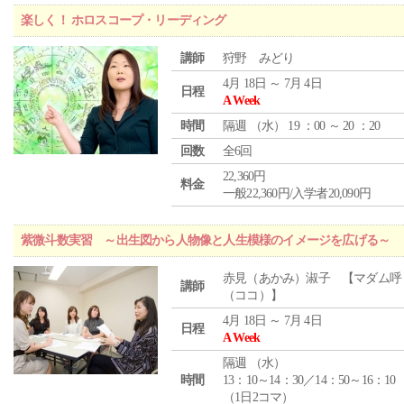
楽しく！ ホロスコープ・リーディング
講師
狩野 みどり
4月 18日 ～ 7月 4日
日程
A Week
時間
隔週 （
水
） 19 ：00 ～ 20 ：20
回数
全6回
22,360円
料金
一般22,360円/入学者20,090円
紫微斗数実習 ～出生図から人物像と人生模様のイメージを広げる～
赤見（あかみ）淑子 【マダム呼
講師
（ココ）】
4月 18日 ～ 7月 4日
日程
A Week
隔週 （
水
）
時間
13：10～14：30／14：50～16：10
（1日2コマ）