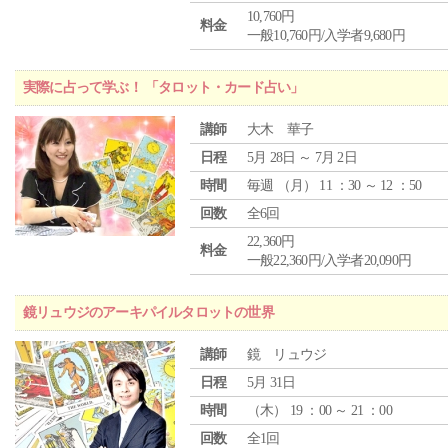
10,760円
料金
一般10,760円/入学者9,680円
実際に占って学ぶ！ 「タロット・カード占い」
講師
大木 華子
日程
5月 28日 ～ 7月 2日
時間
毎週 （
月
） 11 ：30 ～ 12 ：50
回数
全6回
22,360円
料金
一般22,360円/入学者20,090円
鏡リュウジのアーキパイルタロットの世界
講師
鏡 リュウジ
日程
5月 31日
時間
（
木
） 19 ：00 ～ 21 ：00
回数
全1回