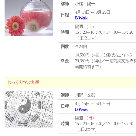
講師
小槌 陽一
4月 14日 ～ 9月 29日
日程
B Week
隔週 （
土
）
時間
15：20～16：40／17：00～18：20
（1日2コマ）
回数
全24回
14,580円（4回／分割支払い）×6
料金
79,380円（24回／一括前納支払※
義開始前まで）
じっくり学ぶ九星
講師
川野 文彰
4月 15日 ～ 5月 20日
日程
B Week
隔週 （
日
）
時間
15：20～16：40／17：00～18：20
（1日2コマ）