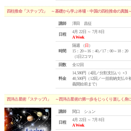
四柱推命「ステップ2」 ～基礎から学ぶ本場・中国の四柱推命の真髄
講師
澤田 昌征
4月 22日 ～ 7月 8日
日程
A Week
隔週 （
日
）
時間
15：20～16：40／17：00～18：20
（1日2コマ）
回数
全12回
14,580円（4回／分割支払い）×3
料金
40,500円（12回／一括前納支払※
義開始前まで）
西洋占星術「ステップ1」 ～西洋占星術の第一歩をじっくり楽しく身
講師
関口 シュン
4月 22日 ～ 7月 8日
日程
A Week