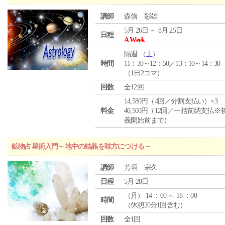
講師
森信 彰雄
5月 26日 ～ 8月 25日
日程
A Week
隔週 （
土
）
時間
11：30～12：50／13：10～14：30
（1日2コマ）
回数
全12回
14,580円（4回／分割支払い）×3
料金
40,500円（12回／一括前納支払※
義開始前まで）
鉱物占星術入門～地中の結晶を味方につける～
講師
芳垣 宗久
日程
5月 28日
（
月
） 14 ：00 ～ 18 ：00
時間
（休憩20分1回含む）
回数
全1回