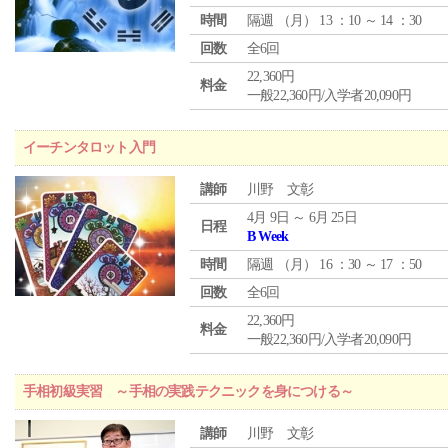
時間
隔週 （
月
） 13 ：10 ～ 14 ：30
回数
全6回
22,360円
料金
一般22,360円/入学者20,090円
イーチンタロット入門
講師
川野 文彰
4月 9日 ～ 6月 25日
日程
B Week
時間
隔週 （
月
） 16 ：30 ～ 17 ：50
回数
全6回
22,360円
料金
一般22,360円/入学者20,090円
手相初級実習 ～手相の実践テクニックを身につける～
講師
川野 文彰