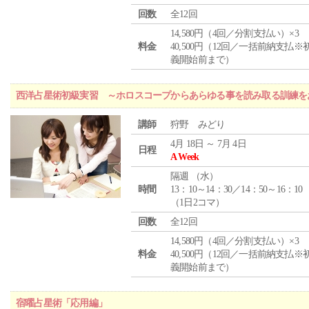
回数
全12回
14,580円（4回／分割支払い）×3
料金
40,500円（12回／一括前納支払※
義開始前まで）
西洋占星術初級実習 ～ホロスコープからあらゆる事を読み取る訓練を
講師
狩野 みどり
4月 18日 ～ 7月 4日
日程
A Week
隔週 （
水
）
時間
13：10～14：30／14：50～16：10
（1日2コマ）
回数
全12回
14,580円（4回／分割支払い）×3
料金
40,500円（12回／一括前納支払※
義開始前まで）
宿曜占星術「応用編」