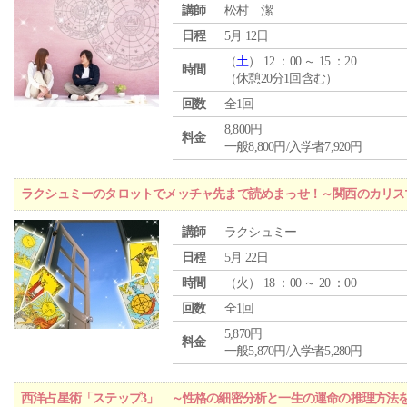
講師
松村 潔
日程
5月 12日
（
土
） 12 ：00 ～ 15 ：20
時間
（休憩20分1回含む）
回数
全1回
8,800円
料金
一般8,800円/入学者7,920円
ラクシュミーのタロットでメッチャ先まで読めまっせ！～関西のカリス
講師
ラクシュミー
日程
5月 22日
時間
（
火
） 18 ：00 ～ 20 ：00
回数
全1回
5,870円
料金
一般5,870円/入学者5,280円
西洋占星術「ステップ3」 ～性格の細密分析と一生の運命の推理方法