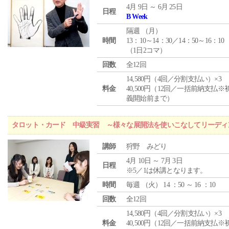
4月 9日 ～ 6月 25日
日程
B Week
隔週 （
月
）
時間
13：10～14：30／14：50～16：10
（1日2コマ）
回数
全12回
14,580円（4回／分割支払い）×3
料金
40,500円（12回／一括前納支払※
義開始前まで）
タロット・カード 中級実習 ～様々な展開法を使いこなしてリーディ
講師
狩野 みどり
4月 10日 ～ 7月 3日
日程
※5／1は休講となります。
時間
毎週 （
火
） 14 ：50 ～ 16 ：10
回数
全12回
14,580円（4回／分割支払い）×3
料金
40,500円（12回／一括前納支払※