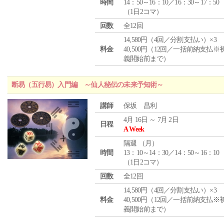
時間
14：50～16：10／16：30～17：50
（1日2コマ）
回数
全12回
14,580円（4回／分割支払い）×3
料金
40,500円（12回／一括前納支払※
義開始前まで）
断易（五行易）入門編 ～仙人秘伝の未来予知術～
講師
保坂 昌利
4月 16日 ～ 7月 2日
日程
A Week
隔週 （
月
）
時間
13：10～14：30／14：50～16：10
（1日2コマ）
回数
全12回
14,580円（4回／分割支払い）×3
料金
40,500円（12回／一括前納支払※
義開始前まで）