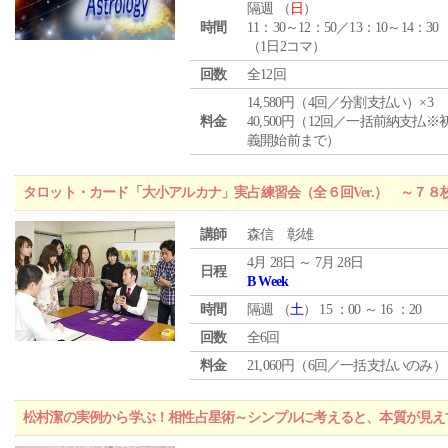
隔週 （
日
）
時間
11：30～12：50／13：10～14：30
（1日2コマ）
回数
全12回
14,580円（4回／分割支払い）×3
料金
40,500円（12回／一括前納支払※
義開始前まで）
タロット・カード「大小アルカナ」実占練習会（全６回Ver.） ～７
講師
森信 彰雄
4月 28日 ～ 7月 28日
日程
B Week
時間
隔週 （
土
） 15 ：00 ～ 16 ：20
回数
全6回
料金
21,060円（6回／一括支払いのみ）
松村潔の実例から学ぶ！相性占星術～シンプルに考えると、本質が見え