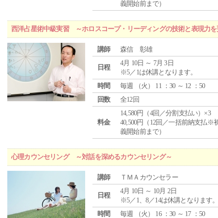
義開始前まで）
西洋占星術中級実習 ～ホロスコープ・リーディングの技術と表現力を
講師
森信 彰雄
4月 10日 ～ 7月 3日
日程
※5／1は休講となります。
時間
毎週 （
火
） 11 ：30 ～ 12 ：50
回数
全12回
14,580円（4回／分割支払い）×3
料金
40,500円（12回／一括前納支払※
義開始前まで）
心理カウンセリング ～対話を深めるカウンセリング～
講師
ＴＭＡカウンセラー
4月 10日 ～ 10月 2日
日程
※5／1、8／14は休講となります
時間
毎週 （
火
） 16 ：30 ～ 17 ：50