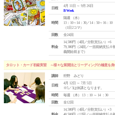
4月 11日 ～ 9月 26日
日程
B Week
隔週 （
水
）
時間
13：10～14：30／14：50～16：10
（1日2コマ）
回数
全24回
14,580円（4回／分割支払い）×6
料金
79,380円（24回／一括前納支払※
義開始前まで）
タロット・カード初級実習 ～様々な展開法とリーディングの極意を身
講師
狩野 みどり
4月 12日 ～ 7月 5日
日程
※5／3は休講となります。
時間
毎週 （
木
） 13 ：10 ～ 14 ：30
回数
全12回
14,580円（4回／分割支払い）×3
料金
40,500円（12回／一括前納支払※