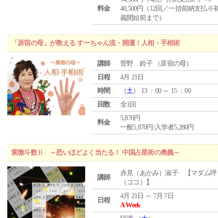
料金
40,500円（12回／一括前納支払※
義開始前まで）
「原宿の母」が教える すーちゃん流・開運！人相・手相術
講師
菅野 鈴子 （原宿の母）
日程
4月 21日
時間
（
土
） 13 ：00 ～ 15 ：00
回数
全1回
5,870円
料金
一般5,870円/入学者5,280円
紫微斗数Ⅱ ～恐いほどよく当たる！ 中国占星術の奥義～
赤見（あかみ）淑子 【マダム呼
講師
（ココ）】
4月 21日 ～ 7月 7日
日程
A Week