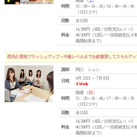
隔週 （
土
）
時間
15：00～16：20／16：40～18：00
（1日2コマ）
回数
全12回
14,580円（4回／分割支払い）×3
料金
40,500円（12回／一括前納支払※
義開始前まで）
西洋占星術ブラッシュアップ～中級レベルまでを総復習してスキルアッ
講師
関口 シュン
4月 22日 ～ 7月 8日
日程
A Week
隔週 （
日
）
時間
15：20～16：40／17：00～18：20
（1日2コマ）
回数
全12回
14,580円（4回／分割支払い）×3
料金
40,500円（12回／一括前納支払※
義開始前まで）