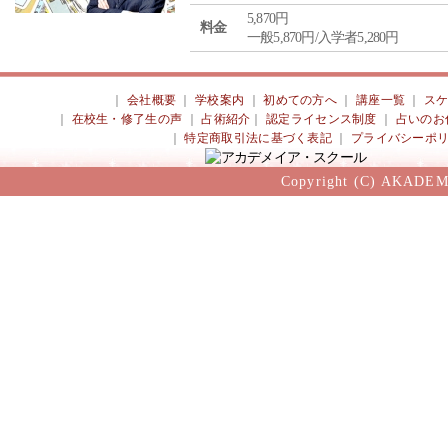
5,870円
料金
一般5,870円/入学者5,280円
｜
会社概要
｜
学校案内
｜
初めての方へ
｜
講座一覧
｜
ス
｜
在校生・修了生の声
｜
占術紹介
｜
認定ライセンス制度
｜
占いのお
｜
特定商取引法に基づく表記
｜
プライバシーポ
Copyright (C) AKADEM