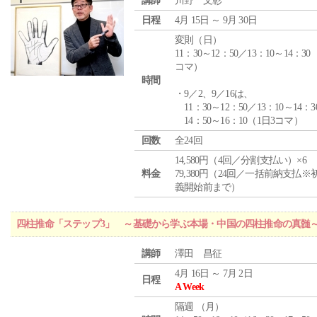
講師
川野 文彰
日程
4月 15日 ～ 9月 30日
変則（日）
11：30～12：50／13：10～14：30
コマ）
時間
・9／2、9／16は、
11：30～12：50／13：10～14：3
14：50～16：10（1日3コマ）
回数
全24回
14,580円（4回／分割支払い）×6
料金
79,380円（24回／一括前納支払※
義開始前まで）
四柱推命「ステップ3」 ～基礎から学ぶ本場・中国の四柱推命の真髄
講師
澤田 昌征
4月 16日 ～ 7月 2日
日程
A Week
隔週 （
月
）