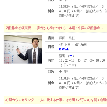
14,580円（4回／分割支払い）×3
料金
40,500円（12回／一括前納支払※
義開始前まで）
四柱推命初級実習 ～実例から身につける！本場・中国の四柱推命～
講師
澤田 昌征
4月 14日 ～ 6月 30日
日程
B Week
隔週 （
土
）
時間
15：20～16：40／17：00～18：20
（1日2コマ）
回数
全12回
14,580円（4回／分割支払い）×3
料金
40,500円（12回／一括前納支払※
義開始前まで）
心理カウンセリング ～人に接する仕事には必須！相手の心を開く心理