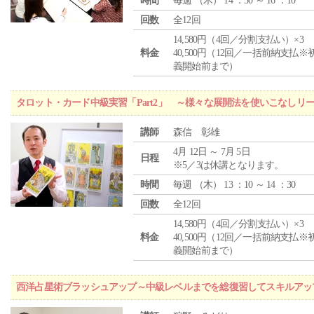
時間
毎週 （
木
） 14 ：50 ～ 16 ：10
回数
全12回
14,580円（4回／分割支払い）×3
料金
40,500円（12回／一括前納支払※
義開始前まで）
タロット・カード中級実習「Part2」 ～様々な展開法を使いこなしリ
講師
森信 彰雄
4月 12日 ～ 7月 5日
日程
※5／3は休講となります。
時間
毎週 （
木
） 13 ：10 ～ 14 ：30
回数
全12回
14,580円（4回／分割支払い）×3
料金
40,500円（12回／一括前納支払※
義開始前まで）
西洋占星術ブラッシュアップ～中級レベルまでを総復習してスキルアッ