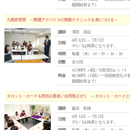
義開始前まで）
九星術実習 ～開運アドバイスの実践テクニックを身につける～
講師
澤田 昌征
4月 12日 ～ 7月 5日
日程
※5／3は休講となります。
時間
毎週 （
木
） 14 ：50 ～ 16 ：10
回数
全12回
14,580円（4回／分割支払い）×3
料金
40,500円（12回／一括前納支払※
義開始前まで）
タロット・カード＆西洋占星術／合同実占ゼミ ～タロット・カードと
講師
森信 彰雄
4月 12日 ～ 7月 5日
日程
※5／3は休講となります。