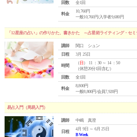
回数
全1回
10,760円
料金
一般10,760円/入学者9,680円
「12星座の占い」の作りかた、書きかた ～占星術ライティング・セミ
講師
関口 シュン
日程
3月 25日
（
日
） 11 ：30 ～ 14 ：50
時間
（休憩20分1回含む）
回数
全1回
8,800円
料金
一般8,800円/会員7,920円
易占入門（周易入門）
講師
中嶋 真澄
4月 9日 ～ 6月 25日
日程
B Week