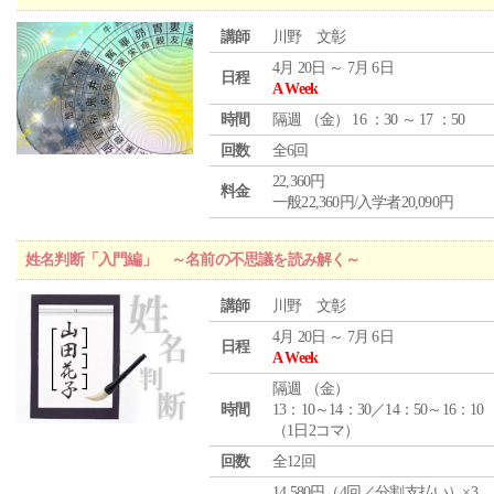
講師
川野 文彰
4月 20日 ～ 7月 6日
日程
A Week
時間
隔週 （
金
） 16 ：30 ～ 17 ：50
回数
全6回
22,360円
料金
一般22,360円/入学者20,090円
姓名判断「入門編」 ～名前の不思議を読み解く～
講師
川野 文彰
4月 20日 ～ 7月 6日
日程
A Week
隔週 （
金
）
時間
13：10～14：30／14：50～16：10
（1日2コマ）
回数
全12回
14,580円（4回／分割支払い）×3