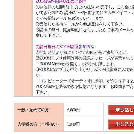
ZOOM講座招待URLのご案内
①開催日の1週間前までにお支払いが完了し、ご入金の
ができた方のみ 講座の1〜2日前までにアカデメイア・
ジから招待メールをお送りいたします。
②受信した招待メールから参加登録をして下さい。
③講座の当日、開始時刻になりましたらご案内メール
室して下さい。
受講日当日のZOOM講座参加方法
①開始時間より前にリンクのURLからご参加下さい。
②ZOOMアプリ使用許可の確認メッセージが表示され
「ZOOM Meetings を開く」ボタンを押します。
③ZOOMのアプリが立ち上がり、ZOOM会議室に入場完
す。
「コンピューターでオーディオに参加」ボタンを押す
ZOOM講座を受講できる状態になります。お時間まで
下さい。
一般・始めての方
6,600円
入学者の方（一括払い）
5,940円