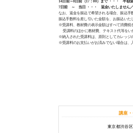
14日前～8日前（17：00）まで ・・・ 半額
7日前 ～ 当日 ・・・ 返金いたしません／
なお、返金を振込で希望される場合、振込手
振込手数料を差し引いた金額を、お振込いた
※受講料、教材費の表示金額はすべて消費税
受講料のほかに教材費、テキスト代等をい
※納入された受講料は、原則としてカレッジ
※受講料のお支払いがお済みでない場合は、
講座・
東京都渋谷区