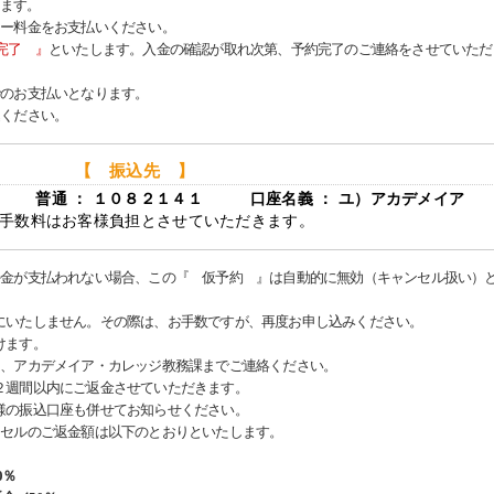
ります。
ナー料金をお支払いください。
完了 』
といたします。入金の確認が取れ次第、予約完了のご連絡をさせていただ
でのお支払いとなります。
込ください。
【 振込先 】
店 普通 ： １０８２１４１ 口座名義 ： ユ）アカデメイア
手数料はお客様負担とさせていただきます。
料金が支払われない場合、この『 仮予約 』は自動的に無効（キャンセル扱い）
にいたしません。その際は、お手数ですが、再度お申し込みください。
けます。
は、アカデメイア・カレッジ教務課までご連絡ください。
週間以内にご返金させていただきます。
の振込口座も併せてお知らせください。
ンセルのご返金額は以下のとおりといたします。
0％