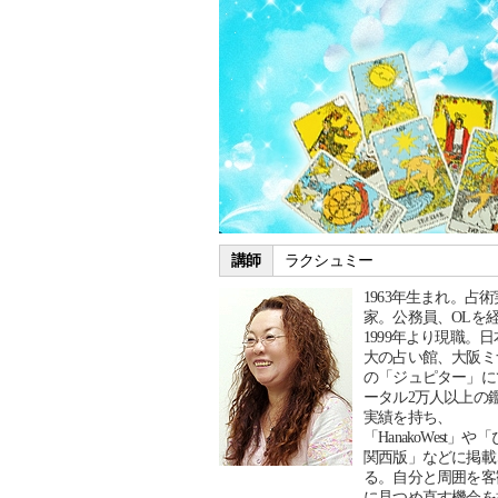
講師
ラクシュミー
1963年生まれ。占
家。公務員、OLを
1999年より現職。
大の占い館、大阪ミ
の「ジュピター」に
ータル2万人以上の
実績を持ち、
「HanakoWest」や
関西版」などに掲載
る。自分と周囲を客
に見つめ直す機会を