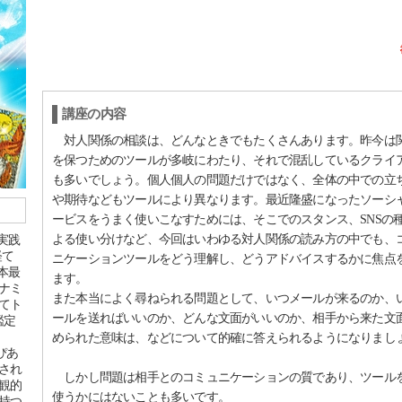
講座の内容
対人関係の相談は、どんなときでもたくさんあります。昨今は
を保つためのツールが多岐にわたり、それで混乱しているクライ
も多いでしょう。個人個人の問題だけではなく、全体の中での立
や期待などもツールにより異なります。最近隆盛になったソーシ
ービスをうまく使いこなすためには、そこでのスタンス、SNSの
よる使い分けなど、今回はいわゆる対人関係の読み方の中でも、
術実践
経て
ニケーションツールをどう理解し、どうアドバイスするかに焦点
日本最
ます。
ナミ
また本当によく尋ねられる問題として、いつメールが来るのか、
てト
ールを送ればいいのか、どんな文面がいいのか、相手から来た文
鑑定
められた意味は、などについて的確に答えられるようになりまし
「ぴあ
され
しかし問題は相手とのコミュニケーションの質であり、ツール
観的
使うかにはないことも多いです。
持つ