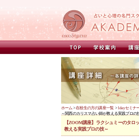
ホーム
>
在校生の方の講座一覧
>
1dayセミナ
～関西のカリスマ占い師が教える実践プロの
【ZOOM講座】ラクシュミーのタロ
教える実践プロの技～