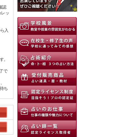
確認
カレッ
から入
ます。
了で
と、
お待ち