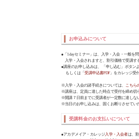
お申込みについて
●「1dayセミナー」は、入学・入会・一般を
入学・入会されますと、割引価格で受講す
●講座のお申し込みは、 「申し込む」ボタン
もしくは「
受講申込書PDF
」をカレッジ受
※入学・入会の諸手続きについては、
こちら
※講座は、定員に達した時点で受付を締め切
※開講７日前までに受講者が一定数に達しな
※当日のお申し込みは、固くお断りさせてい
受講料金のお支払いについて
●アカデメイア・カレッジ
入学・入会者
は、