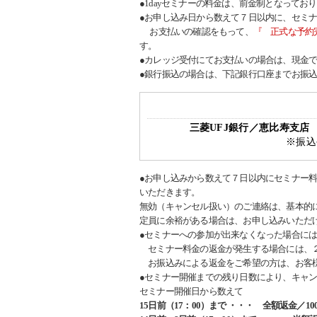
●1dayセミナーの料金は、前金制となってお
●お申し込み日から数えて７日以内に、セミ
お支払いの確認をもって、
『 正式な予約
す。
●カレッジ受付にてお支払いの場合は、現金
●銀行振込の場合は、下記銀行口座までお振
三菱UFJ銀行／恵比寿支
※振込
●お申し込みから数えて７日以内にセミナー
いただきます。
無効（キャンセル扱い）のご連絡は、基本的
定員に余裕がある場合は、お申し込みいただ
●セミナーへの参加が出来なくなった場合に
セミナー料金の返金が発生する場合には、２
お振込みによる返金をご希望の方は、お客様
●セミナー開催までの残り日数により、キャ
セミナー開催日から数えて
15日前（17：00）まで ・・・ 全額返金／10