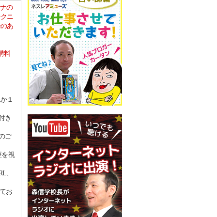
カナの
テクニ
味のあ
講料
れか１
付き
のご
座を視
RL、
してお