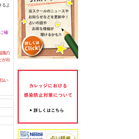
きるよ
をご確
知識の
とが出
支払い