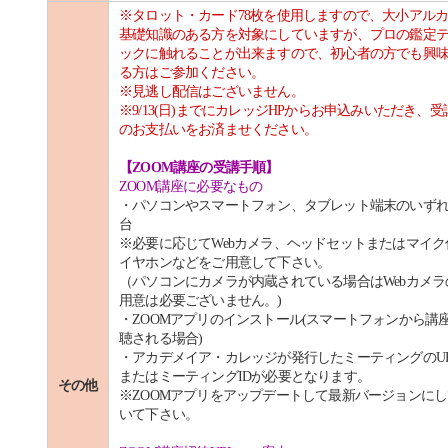
※タロット・カード78枚を使用しますので、
大小アル
基礎知識のある方を対象にしていますが、
プロの鑑定
ックに触れることが出来ますので、
初心者の方でも興
る方はご参加ください。
※見逃し配信はございません。
※9/13(日)までにカレッジHPからお申込みいただき、受
のお支払いをお済ませください。
【ZOOM講座の受講手順】
ZOOM講座に必要なもの
・パソコンやスマートフォン、タブレット端末のいず
台
※必要に応じてWebカメラ、ヘッドセットまたはマイク
イヤホンなどをご用意して下さい。
（パソコンにカメラが内蔵されている場合はWebカメラ
用意は必要ございません。)
・ZOOMアプリのインストール(スマートフォンから講
聴される場合)
・アカデメイア・カレッジが発行したミーティングのU
またはミーティングIDが必要となります。
その他
※ZOOMアプリをアップデートして最新バージョンに
いて下さい。