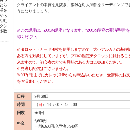
クライアントの本質を見抜き、複雑な対人関係をリーディングで
とら
活を
うになりましょう。
から
活動
クシ
※この講座は、ZOOM講座となります。“ZOOM講座の受講手順”
多数
認ください。
※タロット・カード78枚を使用しますので、
大小アルカナの基礎
ある方を対象にしていますが、
プロの鑑定テクニックに触れるこ
来ますので、
初心者の方でも興味のある方はご参加ください。
※見逃し配信はございません。
※9/13(日)までにカレッジHPからお申込みいただき、受講料のお
をお済ませください。
日程
9月 20日
時間
（
日
） 13 ：00 ～ 15 ：00
回数
全1回
6,600円
料金
一般6,600円/入学者5,940円