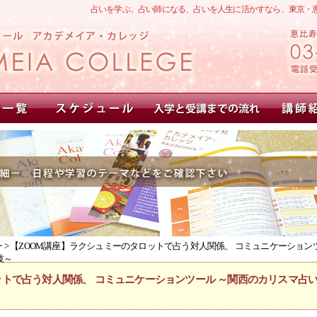
占いを学ぶ、占い師になる、占いを人生に活かすなら、東京・
ー
> 【ZOOM講座】ラクシュミーのタロットで占う対人関係、 コミュニケーション
技～
ットで占う対人関係、 コミュニケーションツール ～関西のカリスマ占