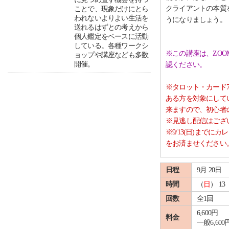
クライアントの本質
ことで、現象だけにとら
われないよりよい生活を
うになりましょう。
送れるはずとの考えから
個人鑑定をベースに活動
している。各種ワークシ
※この講座は、ZOO
ョップや講座なども多数
開催。
認ください。
※タロット・カード
ある方を対象にして
来ますので、
初心者
※見逃し配信はござ
※9/13(日)まで
をお済ませください
日程
9月 20日
時間
（
日
） 13 
回数
全1回
6,600円
料金
一般6,600