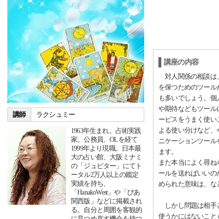
講座の内容
対人関係の相談は、
を保つためのツール
も多いでしょう。個
や期待などもツール
講師
ラクシュミー
ービスをうまく使い
よる使い分けなど、
1963年生まれ。占術実践
家。公務員、OLを経て
ニケーションツール
1999年より現職。日本最
ます。
大の占い館、大阪ミナミ
また本当によく尋ね
の「ジュピター」にてト
ールを送ればいいの
ータル2万人以上の鑑定
実績を持ち、
められた意味は、な
「HanakoWest」や「ぴあ
関西版」などに掲載され
しかし問題は相手と
る。自分と周囲を客観的
使うかにはないこと
に見つめ直す機会を持つ