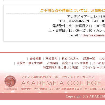
ご不明な点や詳細については、お気軽
アカデメイア・カレッジ
TEL：03-5468-5939 FAX：03-
電話受付：火～金曜日／11：00～
土・日曜日／11：00～17：00（カ
E-mail：
info@akademeia.
｜
会社概要
｜
学校案内
｜
初めての方へ
｜
講座一覧
｜
ス
｜
在校生・修了生の声
｜
占術紹介
｜
認定ライセンス制度
｜
占いのお
｜
特定商取引法に基づく表記
｜
プライバシーポ
Copyright (C) AKADEM