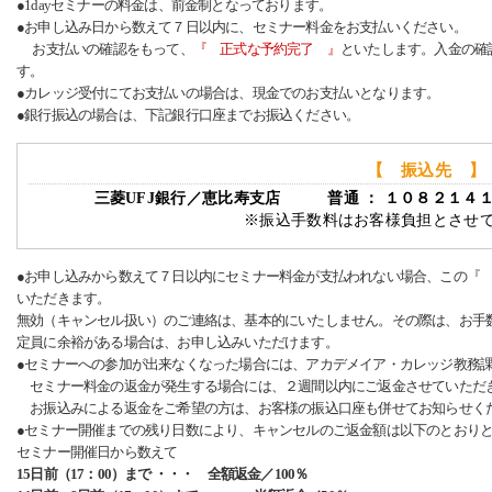
●1dayセミナーの料金は、前金制となっております。
●お申し込み日から数えて７日以内に、セミナー料金をお支払いください。
お支払いの確認をもって、
『 正式な予約完了 』
といたします。入金の確
す。
●カレッジ受付にてお支払いの場合は、現金でのお支払いとなります。
●銀行振込の場合は、下記銀行口座までお振込ください。
【 振込先 】
三菱UFJ銀行／恵比寿支店 普通 ： １０８２１４
※振込手数料はお客様負担とさせ
●お申し込みから数えて７日以内にセミナー料金が支払われない場合、この『
いただきます。
無効（キャンセル扱い）のご連絡は、基本的にいたしません。その際は、お手
定員に余裕がある場合は、お申し込みいただけます。
●セミナーへの参加が出来なくなった場合には、アカデメイア・カレッジ教務
セミナー料金の返金が発生する場合には、２週間以内にご返金させていただ
お振込みによる返金をご希望の方は、お客様の振込口座も併せてお知らせく
●セミナー開催までの残り日数により、キャンセルのご返金額は以下のとおり
セミナー開催日から数えて
15日前（17：00）まで ・・・ 全額返金／100％