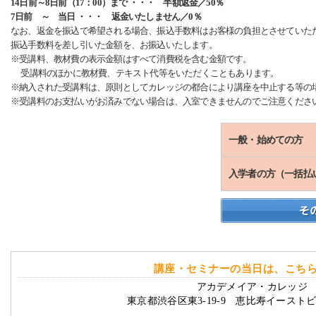
14日前～8日前（17：00）まで ・・・ 半額返金／50％
7日前 ～ 当日 ・・・ 返金いたしません／0％
なお、返金を振込で希望される場合、振込手数料はお客様の負担とさせていた
振込手数料を差し引いた金額を、お振込いたします。
※受講料、教材費の表示金額はすべて消費税を含む金額です。
受講料のほかに教材費、テキスト代等をいただくこともあります。
※納入された受講料は、原則としてカレッジの都合により講座を中止する等の
※受講料のお支払いがお済みでない場合は、入室できませんのでご注意くださ
一般・始めての方
入学者の方（一括払
講座・セミナーの当日は、こち
アカデメイア・カレッジ 
東京都渋谷区東3-19-9 恵比寿イースト