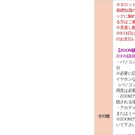
※タロット
基礎知識
ックに触
る方はご
※見逃し
※9/13
のお支払
【ZOOM
ZOOM講
・パソコ
台
※必要に応
イヤホン
（パソコン
用意は必要
・ZOOM
聴される場
・アカデ
またはミー
その他
※ZOO
いて下さ