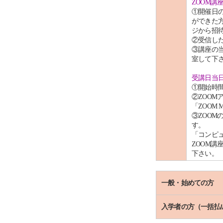
ZOOM講
①開催日
ができた方
ジから招
②受信し
③講座の
室して下
受講日当日
①開始時
②ZOO
「ZOOM 
③ZOOM
す。
「コンピ
ZOOM
下さい。
一般・始めての方
入学者の方（一括払