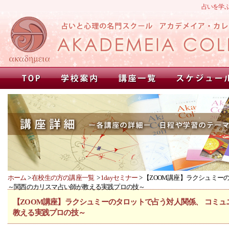
占いを学
ホーム
>
在校生の方の講座一覧
>
1dayセミナー
> 【ZOOM講座】ラクシュミ
～関西のカリスマ占い師が教える実践プロの技～
【ZOOM講座】ラクシュミーのタロットで占う対人関係、 コミュ
教える実践プロの技～