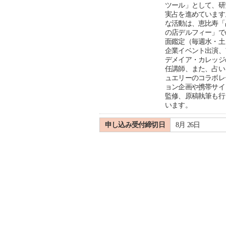
ツール」として、研
実占を進めています
な活動は、恵比寿「
の店デルフィー」で
面鑑定（毎週水・土
企業イベント出演、
デメイア・カレッジ
任講師、また、占い
ュエリーのコラボレ
ョン企画や携帯サイ
監修、原稿執筆も行
います。
申し込み受付締切日
8月 26日