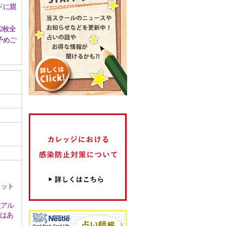
ドに親
2枚全
予めご
ロット
大アル
ではあ