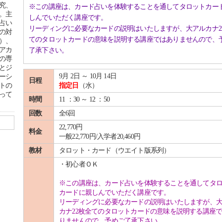
究、
※この講座は、カード占いを体験することを通してタロットカー
。主
しんでいただく講座です。
占い
リーディングに必要なカードの説明はいたしますが、大アルカナ2
の対
てのタロットカードの意味を説明する講座ではありませんので、
）、
アカ
了承下さい。
の専
とジ
9月 2日 ～ 10月 14日
ーシ
日程
トの
指定日
（水）
って
時間
11 ：30 ～ 12 ：50
回数
全6回
22,770円
料金
一般22,770円/入学者20,460円
教材
タロット・カード（ウエイト版系列）
・初心者ＯＫ
※この講座は、カード占いを体験することを通してタ
カードに親しんでいただく講座です。
リーディングに必要なカードの説明はいたしますが、
カナ22枚全てのタロットカードの意味を説明する講座
りませんので、予めご了承下さい。