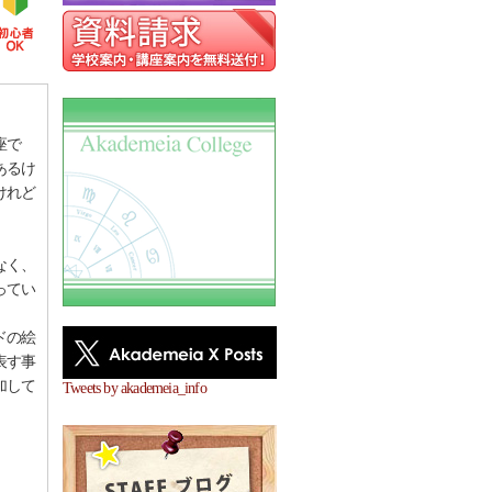
座で
あるけ
けれど
なく、
ってい
ドの絵
表す事
加して
Tweets by akademeia_info