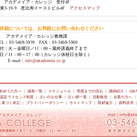
アカデメイア・カレッジ 受付4F
東3-19-9 恵比寿イーストビル4F
アクセスマップ
詳細については、お気軽にお問い合わせください
アカデメイア・カレッジ教務課
EL：03-5468-5939 FAX：03-5468-5969
付：火～金曜日／11：00～最終講義終了まで
日／11：00～17：00（カレッジ休校日を除く）
E-mail：
info@akademeia.co.jp
初めての方へ
｜
講座一覧
｜
スケジュール
｜
受講までの流れ
｜
講師紹介
｜
Q&
｜
認定ライセンス制度
｜
占いのお仕事
｜
占い師一覧
｜
活動報告
｜
企業の方へ
に基づく表記
｜
プライバシーポリシー
｜
サイトマップ
｜
取材協力
｜
資料請求