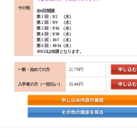
その他
全6回開講
第 1 回：9/2 （水）
第 2 回：9/9 （水）
第 3 回：9/16 （水）
第 4 回：9/30 （水）
第 5 回：10/7 （水）
第 6 回：10/14（水）
※9/23は休講となります。
一般・始めての方
22,770円
入学者の方（一括払い）
20,460円