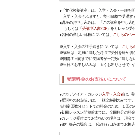
●「文化教養講座」は、入学・入会・一般を
入学・入会されますと、割引価格で受講す
●講座のお申し込みは、 「この講座を申し込
もしくは「
受講申込書PDF
」をカレッジ受
●各回の詳しい日程については、
こちらのペ
※入学・入会の諸手続きについては、
こちら
※講座は、定員に達した時点で受付を締め切
※開講７日前までに受講者が一定数に達しな
※当日のお申し込みは、固くお断りさせてい
受講料金のお支払いについて
●アカデメイア・カレッジ
入学・入会者
は、
●受講料のお支払いは、一括全納制のみです
※指定回数分セットでの料金のため、１回の
●初回レッスン開始前までに、全回数分の料
●カレッジ受付にてお支払いの場合は、現金
●銀行振込の場合は、下記銀行口座までお振