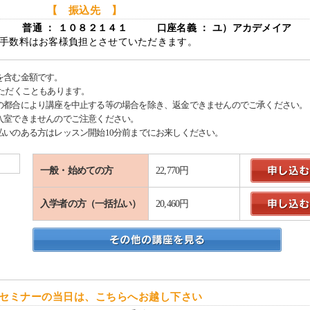
【 振込先 】
店 普通 ： １０８２１４１ 口座名義 ： ユ）アカデメイア
手数料はお客様負担とさせていただきます。
を含む金額です。
ただくこともあります。
の都合により講座を中止する等の場合を除き、返金できませんのでご承ください。
入室できませんのでご注意ください。
いのある方はレッスン開始10分前までにお来しください。
一般・始めての方
22,770円
入学者の方（一括払い）
20,460円
セミナーの当日は、こちらへお越し下さい