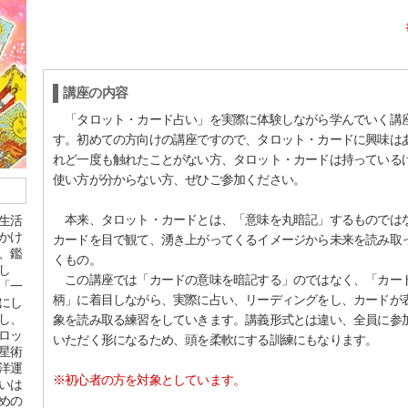
講座の内容
「タロット・カード占い」を実際に体験しながら学んでいく講
す。初めての方向けの講座ですので、タロット・カードに興味は
れど一度も触れたことがない方、タロット・カードは持っている
使い方が分からない方、ぜひご参加ください。
本来、タロット・カードとは、「意味を丸暗記」するものでは
生活
かけ
カードを目で観て、湧き上がってくるイメージから未来を読み取
、鑑
くもの。
し
この講座では「カードの意味を暗記する」のではなく、「カー
「一
柄」に着目しながら、実際に占い、リーディングをし、カードが
にし
し、
象を読み取る練習をしていきます。講義形式とは違い、全員に参
ロッ
いただく形になるため、頭を柔軟にする訓練にもなります。
星術
洋運
※初心者の方を対象としています。
いは
めの