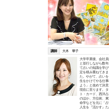
講師
大木 華子
大学卒業後、会社員
と並行しながら数年
て占いの知識を学び
定を積み重ねてきま
た。やがて、占いを
生をかけてやる仕事
よう」と改めて決意
現在に至ります。タ
ト・カード、西洋占
のほか、方位術、東
命学などを元に「占
人生を『活かす』た