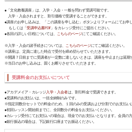
●「文化教養講座」は、入学・入会・一般を問わず受講可能です。
入学・入会されますと、割引価格で受講することができます。
●講座のお申し込みは、 「この講座を申し込む」ボタンよりフォームにてお申
もしくは「
受講申込書PDF
」をカレッジ受付にご提出ください。
●各回の詳しい日程については、
こちらのページ
にてご確認ください。
※入学・入会の諸手続きについては、
こちらのページ
にてご確認ください。
※講座は、定員に達した時点で受付を締め切らせていただきます。
※開講７日前までに受講者が一定数に達しないときは、講座を中止または延期
※当日のお申し込みは、固くお断りさせていただきます。
受講料金のお支払いについて
●アカデメイア・カレッジ
入学・入会者
は、割引料金で受講できます。
●受講料のお支払いは、一括全納制のみです。
※指定回数分セットでの料金のため、１回のみの受講および分割でのお支払い
●初回レッスン開始前までに、全回数分の料金をお支払いください。
●カレッジ受付にてお支払いの場合は、現金でのお支払いとなります。会員の
●銀行振込の場合は、下記銀行口座までお振込ください。