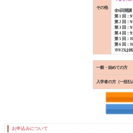
その他
全6回開講
第 1 回：
第 2 回：
第 3 回：9
第 4 回：9
第 5 回：1
第 6 回：1
※9/23
一般・始めての方
入学者の方（一括払
お申込みについて