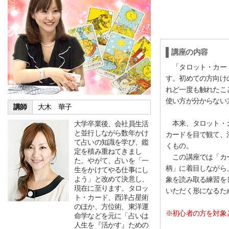
講座の内容
「タロット・カード
す。初めての方向け
れど一度も触れたこ
使い方が分からない
講師
大木 華子
本来、タロット・カ
大学卒業後、会社員生活
と並行しながら数年かけ
カードを目で観て、
て占いの知識を学び、鑑
くもの。
定を積み重ねてきまし
この講座では「カー
た。やがて、占いを「一
柄」に着目しながら
生をかけてやる仕事にし
よう」と改めて決意し、
象を読み取る練習を
現在に至ります。タロッ
いただく形になるた
ト・カード、西洋占星術
のほか、方位術、東洋運
※初心者の方を対象
命学などを元に「占いは
人生を『活かす』ための