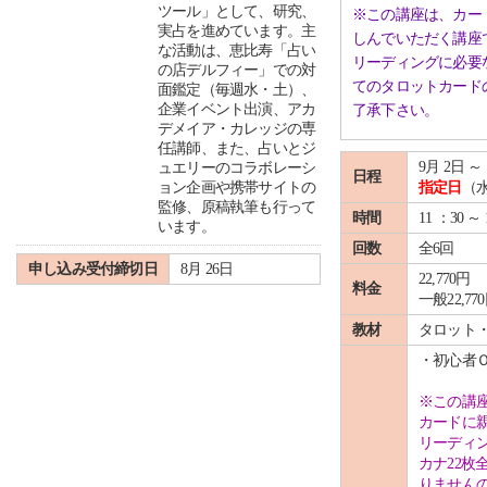
ツール」として、研究、
※この講座は、カー
実占を進めています。主
しんでいただく講座
な活動は、恵比寿「占い
リーディングに必要
の店デルフィー」での対
てのタロットカード
面鑑定（毎週水・土）、
企業イベント出演、アカ
了承下さい。
デメイア・カレッジの専
任講師、また、占いとジ
9月 2日 ～ 
ュエリーのコラボレーシ
日程
ョン企画や携帯サイトの
指定日
（
監修、原稿執筆も行って
時間
11 ：30 ～ 
います。
回数
全6回
申し込み受付締切日
8月 26日
22,770円
料金
一般22,77
教材
タロット
・初心者
※この講
カードに
リーディ
カナ22
りません