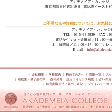
アカデメイア・カレッジ 
東京都渋谷区東3-19-9 恵比寿イースト
ご不明な点や詳細については、お気軽
アカデメイア・カレッジ
TEL：03-5468-5939 FAX：03-
電話受付：火～金曜日／11：00～
土・日曜日／11：00～17：00（カ
E-mail：
info@akademeia.
｜
会社概要
｜
学校案内
｜
初めての方へ
｜
講座一覧
｜
ス
｜
在校生・修了生の声
｜
占術紹介
｜
認定ライセンス制度
｜
占いのお
｜
特定商取引法に基づく表記
｜
プライバシーポ