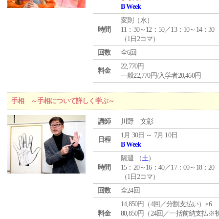
B Week
変則（水）
時間
11：30～12：50／13：10～14：30
（1日2コマ）
回数
全6回
22,770円
料金
一般22,770円/入学者20,460円
手相 ～手相について詳しく学ぶ～
講師
川野 文彰
1月 30日 ～ 7月 10日
日程
B Week
隔週 （
土
）
時間
15：20～16：40／17：00～18：20
（1日2コマ）
回数
全24回
14,850円（4回／分割支払い）×6
料金
80,850円（24回／一括前納支払※