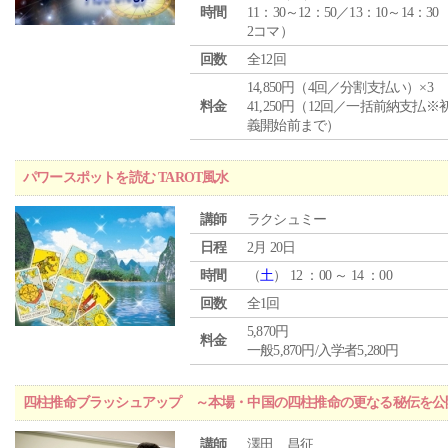
時間
11：30～12：50／13：10～14：30
2コマ）
回数
全12回
14,850円（4回／分割支払い）×3
料金
41,250円（12回／一括前納支払※
義開始前まで）
パワースポットを読む TAROT風水
講師
ラクシュミー
日程
2月 20日
時間
（
土
） 12 ：00 ～ 14 ：00
回数
全1回
5,870円
料金
一般5,870円/入学者5,280円
四柱推命ブラッシュアップ ～本場・中国の四柱推命の更なる秘伝を公
講師
澤田 昌征