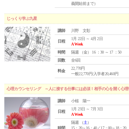
義開始前まで）
じっくり学ぶ九星
講師
川野 文彰
1月 22日 ～ 4月 2日
日程
A Week
時間
隔週 （
金
） 16 ：30 ～ 17 ：50
回数
全6回
22,770円
料金
一般22,770円/入学者20,460円
心理カウンセリング ～人に接する仕事には必須！相手の心を開く心理
講師
小槌 陽一
1月 23日 ～ 7月 3日
日程
A Week
隔週 （
土
）
時間
15：20～16：40／17：00～18：20