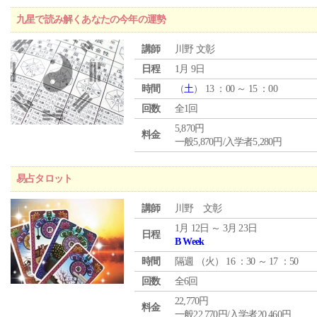
九星で読み解くあなたの今年の運勢
講師
川野 文彰
日程
1月 9日
時間
（
土
） 13 ：00 ～ 15 ：00
回数
全1回
5,870円
料金
一般5,870円/入学者5,280円
易占タロット
講師
川野 文彰
1月 12日 ～ 3月 23日
日程
B Week
時間
隔週 （
火
） 16 ：30 ～ 17 ：50
回数
全6回
22,770円
料金
一般22,770円/入学者20,460円