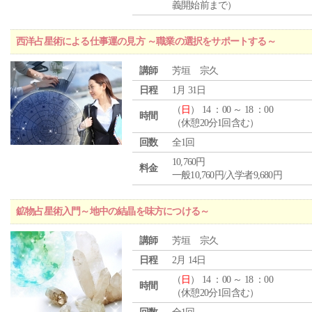
義開始前まで）
西洋占星術による仕事運の見方 ～職業の選択をサポートする～
講師
芳垣 宗久
日程
1月 31日
（
日
） 14 ：00 ～ 18 ：00
時間
（休憩20分1回含む）
回数
全1回
10,760円
料金
一般10,760円/入学者9,680円
鉱物占星術入門～地中の結晶を味方につける～
講師
芳垣 宗久
日程
2月 14日
（
日
） 14 ：00 ～ 18 ：00
時間
（休憩20分1回含む）