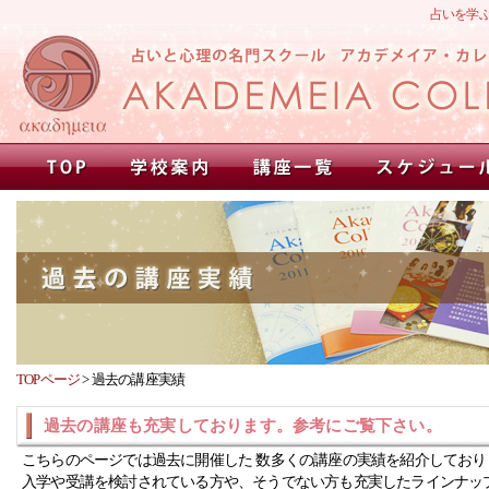
占いを学
TOPページ
>
過去の講座実績
過去の講座も充実しております。参考にご覧下さい。
こちらのページでは過去に開催した 数多くの講座の実績を紹介しており
入学や受講を検討されている方や、そうでない方も充実したラインナッ