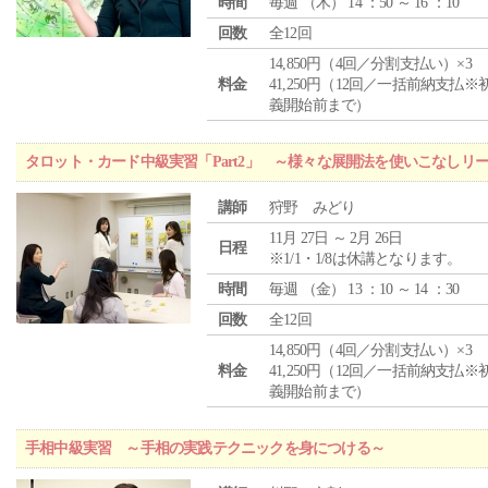
時間
毎週 （
木
） 14 ：50 ～ 16 ：10
回数
全12回
14,850円（4回／分割支払い）×3
料金
41,250円（12回／一括前納支払※
義開始前まで）
タロット・カード中級実習「Part2」 ～様々な展開法を使いこなしリ
講師
狩野 みどり
11月 27日 ～ 2月 26日
日程
※1/1・1/8は休講となります。
時間
毎週 （
金
） 13 ：10 ～ 14 ：30
回数
全12回
14,850円（4回／分割支払い）×3
料金
41,250円（12回／一括前納支払※
義開始前まで）
手相中級実習 ～手相の実践テクニックを身につける～