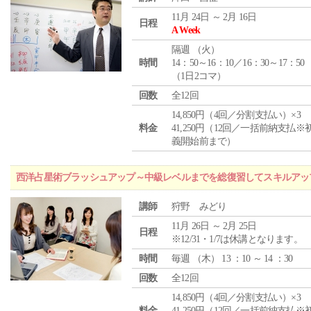
11月 24日 ～ 2月 16日
日程
A Week
隔週 （
火
）
時間
14：50～16：10／16：30～17：50
（1日2コマ）
回数
全12回
14,850円（4回／分割支払い）×3
料金
41,250円（12回／一括前納支払※
義開始前まで）
西洋占星術ブラッシュアップ～中級レベルまでを総復習してスキルアッ
講師
狩野 みどり
11月 26日 ～ 2月 25日
日程
※12/31・1/7は休講となります。
時間
毎週 （
木
） 13 ：10 ～ 14 ：30
回数
全12回
14,850円（4回／分割支払い）×3
料金
41,250円（12回／一括前納支払※