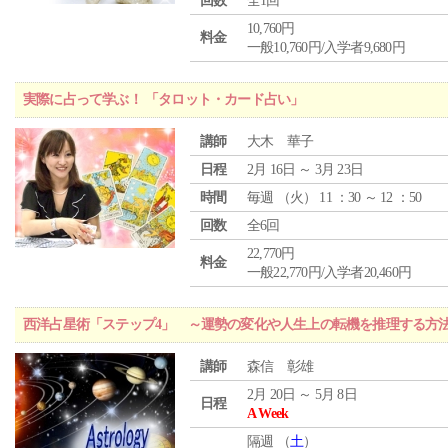
回数
全1回
10,760円
料金
一般10,760円/入学者9,680円
実際に占って学ぶ！ 「タロット・カード占い」
講師
大木 華子
日程
2月 16日 ～ 3月 23日
時間
毎週 （
火
） 11 ：30 ～ 12 ：50
回数
全6回
22,770円
料金
一般22,770円/入学者20,460円
西洋占星術「ステップ4」 ～運勢の変化や人生上の転機を推理する方
講師
森信 彰雄
2月 20日 ～ 5月 8日
日程
A Week
隔週 （
土
）