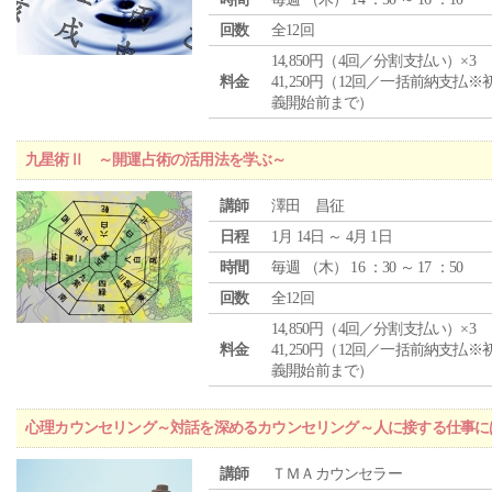
回数
全12回
14,850円（4回／分割支払い）×3
料金
41,250円（12回／一括前納支払※
義開始前まで）
九星術Ⅱ ～開運占術の活用法を学ぶ～
講師
澤田 昌征
日程
1月 14日 ～ 4月 1日
時間
毎週 （
木
） 16 ：30 ～ 17 ：50
回数
全12回
14,850円（4回／分割支払い）×3
料金
41,250円（12回／一括前納支払※
義開始前まで）
心理カウンセリング～対話を深めるカウンセリング～人に接する仕事には
講師
ＴＭＡカウンセラー