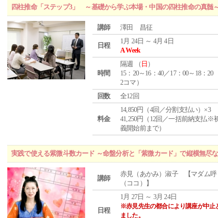
四柱推命「ステップ3」 ～基礎から学ぶ本場・中国の四柱推命の真髄
講師
澤田 昌征
1月 24日 ～ 4月 4日
日程
A Week
隔週 （
日
）
時間
15：20～16：40／17：00～18：20
2コマ）
回数
全12回
14,850円（4回／分割支払い）×3
料金
41,250円（12回／一括前納支払※
義開始前まで）
実践で使える紫微斗数カード ～命盤分析と「紫微カード」で縦横無尽
赤見（あかみ）淑子 【マダム呼
講師
（ココ）】
1月 27日 ～ 3月 24日
※赤見先生の都合により講座が中止
日程
ました。