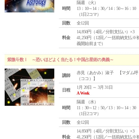
隔週 （
火
）
時間
13：10～14：30／14：50～16：10
（1日2コマ）
回数
全12回
14,850円（4回／分割支払い）×3
料金
41,250円（12回／一括前納支払※
義開始前まで）
紫微斗数Ⅰ ～恐いほどよく当たる！中国占星術の奥義～
赤見（あかみ）淑子 【マダム呼
講師
（ココ）】
1月 20日 ～ 3月 31日
日程
A Week
隔週 （
水
）
時間
11：30～12：50／13：10～14：30
（1日2コマ）
回数
全12回
14,850円（4回／分割支払い）×3
料金
41,250円（12回／一括前納支払※