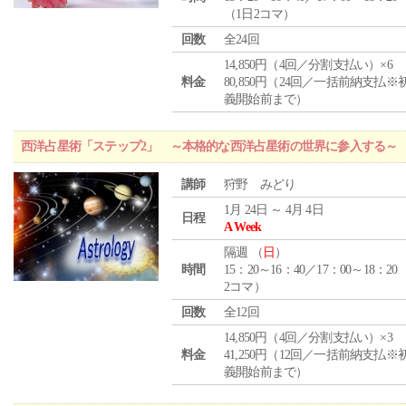
（1日2コマ）
回数
全24回
14,850円（4回／分割支払い）×6
料金
80,850円（24回／一括前納支払※
義開始前まで）
西洋占星術「ステップ2」 ～本格的な西洋占星術の世界に参入する～
講師
狩野 みどり
1月 24日 ～ 4月 4日
日程
A Week
隔週 （
日
）
時間
15：20～16：40／17：00～18：20
2コマ）
回数
全12回
14,850円（4回／分割支払い）×3
料金
41,250円（12回／一括前納支払※
義開始前まで）