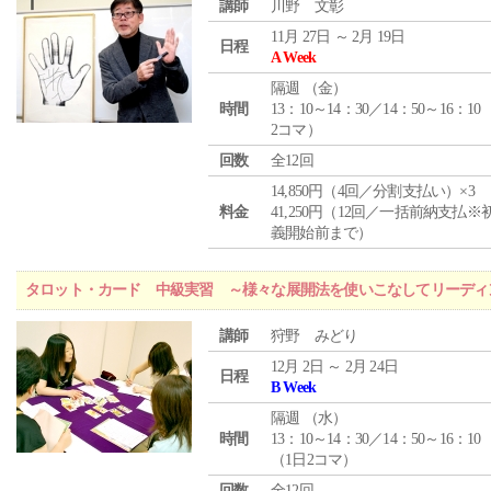
講師
川野 文彰
11月 27日 ～ 2月 19日
日程
A Week
隔週 （
金
）
時間
13：10～14：30／14：50～16：10
2コマ）
回数
全12回
14,850円（4回／分割支払い）×3
料金
41,250円（12回／一括前納支払※
義開始前まで）
タロット・カード 中級実習 ～様々な展開法を使いこなしてリーディ
講師
狩野 みどり
12月 2日 ～ 2月 24日
日程
B Week
隔週 （
水
）
時間
13：10～14：30／14：50～16：10
（1日2コマ）
回数
全12回