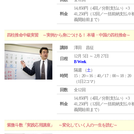
14,850円（4回／分割支払い）×3
料金
41,250円（12回／一括前納支払※
義開始前まで）
四柱推命中級実習 ～実例から身につける！ 本場・中国の四柱推命～
講師
澤田 昌征
12月 5日 ～ 2月 27日
日程
B Week
隔週 （
土
）
時間
15：20～16：40／17：00～18：20
（1日2コマ）
回数
全12回
14,850円（4回／分割支払い）×3
料金
41,250円（12回／一括前納支払※
義開始前まで）
紫微斗数「実践応用講座」 ～変化していく人の一生を読む～