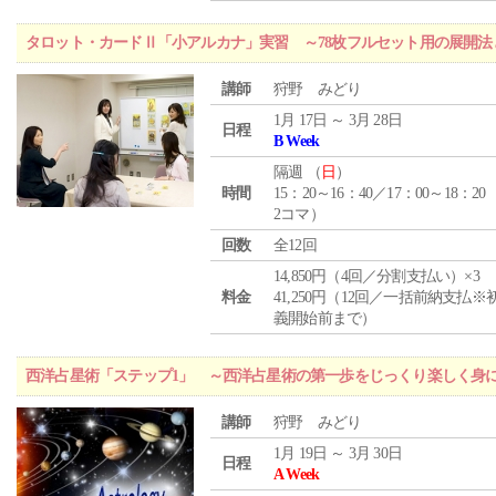
タロット・カードⅡ「小アルカナ」実習 ～78枚フルセット用の展開
講師
狩野 みどり
1月 17日 ～ 3月 28日
日程
B Week
隔週 （
日
）
時間
15：20～16：40／17：00～18：20
2コマ）
回数
全12回
14,850円（4回／分割支払い）×3
料金
41,250円（12回／一括前納支払※
義開始前まで）
西洋占星術「ステップ1」 ～西洋占星術の第一歩をじっくり楽しく身
講師
狩野 みどり
1月 19日 ～ 3月 30日
日程
A Week