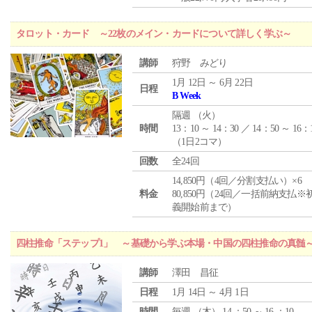
タロット・カード ～22枚のメイン・カードについて詳しく学ぶ～
講師
狩野 みどり
1月 12日 ～ 6月 22日
日程
B Week
隔週 （
火
）
時間
13：10 ～ 14：30 ／ 14：50 ～ 16：
（1日2コマ）
回数
全24回
14,850円（4回／分割支払い）×6
料金
80,850円（24回／一括前納支払※
義開始前まで）
四柱推命「ステップ1」 ～基礎から学ぶ本場・中国の四柱推命の真髄
講師
澤田 昌征
日程
1月 14日 ～ 4月 1日
時間
毎週 （
木
） 14 ：50 ～ 16 ：10