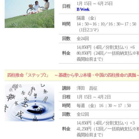
1月 15日 ～ 6月 25日
日程
B Week
隔週 （
金
）
時間
14：50～16：10／16：30～17：50
（1日2コマ）
回数
全24回
14,850円（4回／分割支払い）×6
料金
80,850円（24回／一括前納支払※
義開始前まで）
四柱推命「ステップ2」 ～基礎から学ぶ本場・中国の四柱推命の真髄
講師
澤田 昌征
日程
1月 15日 ～ 4月 2日
時間
毎週 （
金
） 16 ：30 ～ 17 ：50
回数
全12回
14,850円（4回／分割支払い）×3
料金
41,250円（12回／一括前納支払※
義開始前まで）