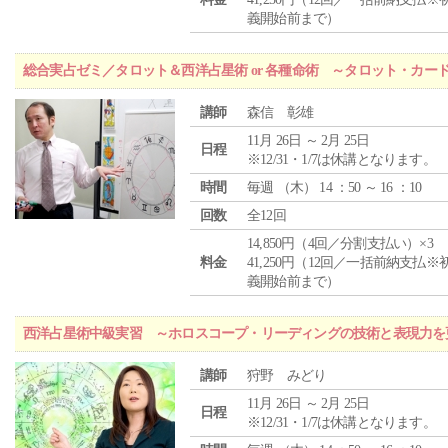
義開始前まで）
総合実占ゼミ／タロット＆西洋占星術 or 各種命術 ～タロット・カ
講師
森信 彰雄
11月 26日 ～ 2月 25日
日程
※12/31・1/7は休講となります。
時間
毎週 （
木
） 14 ：50 ～ 16 ：10
回数
全12回
14,850円（4回／分割支払い）×3
料金
41,250円（12回／一括前納支払※
義開始前まで）
西洋占星術中級実習 ～ホロスコープ・リーディングの技術と表現力を
講師
狩野 みどり
11月 26日 ～ 2月 25日
日程
※12/31・1/7は休講となります。