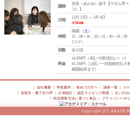
赤見（あかみ）淑子【マダム呼々
講師
コ）】
12月 12日 ～ 3月 6日
日程
A Week
隔週 （
土
）
時間
15：00～16：20／16：40～18：00
2コマ）
回数
全12回
14,850円（4回／分割支払い）×3
料金
41,250円（12回／一括前納支払※
義開始前まで）
｜
会社概要
｜
学校案内
｜
初めての方へ
｜
講座一覧
｜
ス
｜
在校生・修了生の声
｜
占術紹介
｜
認定ライセンス制度
｜
占いのお
｜
特定商取引法に基づく表記
｜
プライバシーポ
Copyright (C) AKADEM