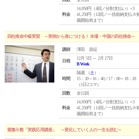
14,850円（4回／分割支払い）×3
料金
41,250円（12回／一括前納支払※
義開始前まで）
四柱推命中級実習 ～実例から身につける！ 本場・中国の四柱推命～
講師
澤田 昌征
12月 5日 ～ 2月 27日
日程
B Week
隔週 （
土
）
時間
15：20～16：40／17：00～18：20
（1日2コマ）
回数
全12回
14,850円（4回／分割支払い）×3
料金
41,250円（12回／一括前納支払※
義開始前まで）
紫微斗数「実践応用講座」 ～変化していく人の一生を読む～