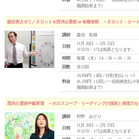
義開始前まで）
総合実占ゼミ／タロット＆西洋占星術 or 各種命術 ～タロット・カ
講師
森信 彰雄
11月 26日 ～ 2月 25日
日程
※12/31・1/7は休講となります。
時間
毎週 （
木
） 14 ：50 ～ 16 ：10
回数
全12回
14,850円（4回／分割支払い）×3
料金
41,250円（12回／一括前納支払※
義開始前まで）
西洋占星術中級実習 ～ホロスコープ・リーディングの技術と表現力を
講師
狩野 みどり
11月 26日 ～ 2月 25日
日程
※12/31・1/7は休講となります。