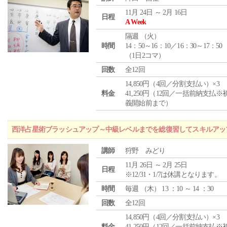
11月 24日 ～ 2月 16日
日程
A Week
隔週 （
火
）
時間
14：50～16：10／16：30～17：50
（1日2コマ）
回数
全12回
14,850円（4回／分割支払い）×3
料金
41,250円（12回／一括前納支払※
義開始前まで）
西洋占星術ブラッシュアップ～中級レベルまでを総復習してスキルアッ
講師
狩野 みどり
11月 26日 ～ 2月 25日
日程
※12/31・1/7は休講となります。
時間
毎週 （
木
） 13 ：10 ～ 14 ：30
回数
全12回
14,850円（4回／分割支払い）×3
料金
41,250円（12回／一括前納支払※