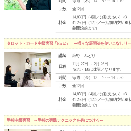
時間
毎週 （
木
） 14 ：50 ～ 16 ：10
回数
全12回
14,850円（4回／分割支払い）×3
料金
41,250円（12回／一括前納支払※
義開始前まで）
タロット・カード中級実習「Part2」 ～様々な展開法を使いこなしリ
講師
狩野 みどり
11月 27日 ～ 2月 26日
日程
※1/1・1/8は休講となります。
時間
毎週 （
金
） 13 ：10 ～ 14 ：30
回数
全12回
14,850円（4回／分割支払い）×3
料金
41,250円（12回／一括前納支払※
義開始前まで）
手相中級実習 ～手相の実践テクニックを身につける～