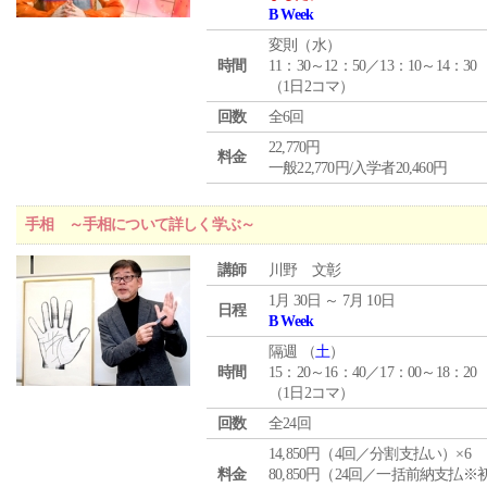
B Week
変則（水）
時間
11：30～12：50／13：10～14：30
（1日2コマ）
回数
全6回
22,770円
料金
一般22,770円/入学者20,460円
手相 ～手相について詳しく学ぶ～
講師
川野 文彰
1月 30日 ～ 7月 10日
日程
B Week
隔週 （
土
）
時間
15：20～16：40／17：00～18：20
（1日2コマ）
回数
全24回
14,850円（4回／分割支払い）×6
料金
80,850円（24回／一括前納支払※