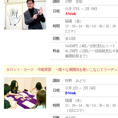
講師
川野 文彰
11月 27日 ～ 2月 19日
日程
A Week
隔週 （
金
）
時間
13：10～14：30／14：50～16：10
2コマ）
回数
全12回
14,850円（4回／分割支払い）×3
料金
41,250円（12回／一括前納支払※
義開始前まで）
タロット・カード 中級実習 ～様々な展開法を使いこなしてリーディ
講師
狩野 みどり
12月 2日 ～ 2月 24日
日程
B Week
隔週 （
水
）
時間
13：10～14：30／14：50～16：10
（1日2コマ）
回数
全12回