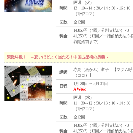
隔週 （
火
）
時間
13：10～14：30／14：50～16：10
（1日2コマ）
回数
全12回
14,850円（4回／分割支払い）×3
料金
41,250円（12回／一括前納支払※
義開始前まで）
紫微斗数Ⅰ ～恐いほどよく当たる！中国占星術の奥義～
赤見（あかみ）淑子 【マダム呼
講師
（ココ）】
1月 20日 ～ 3月 31日
日程
A Week
隔週 （
水
）
時間
11：30～12：50／13：10～14：30
（1日2コマ）
回数
全12回
14,850円（4回／分割支払い）×3
料金
41,250円（12回／一括前納支払※