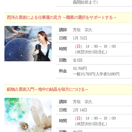
義開始前まで）
西洋占星術による仕事運の見方 ～職業の選択をサポートする～
講師
芳垣 宗久
日程
1月 31日
（
日
） 14 ：00 ～ 18 ：00
時間
（休憩20分1回含む）
回数
全1回
10,760円
料金
一般10,760円/入学者9,680円
鉱物占星術入門～地中の結晶を味方につける～
講師
芳垣 宗久
日程
2月 14日
（
日
） 14 ：00 ～ 18 ：00
時間
（休憩20分1回含む）