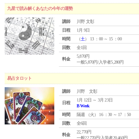
九星で読み解くあなたの今年の運勢
講師
川野 文彰
日程
1月 9日
時間
（
土
） 13 ：00 ～ 15 ：00
回数
全1回
5,870円
料金
一般5,870円/入学者5,280円
易占タロット
講師
川野 文彰
1月 12日 ～ 3月 23日
日程
B Week
時間
隔週 （
火
） 16 ：30 ～ 17 ：50
回数
全6回
22,770円
料金
一般22,770円/入学者20,460円