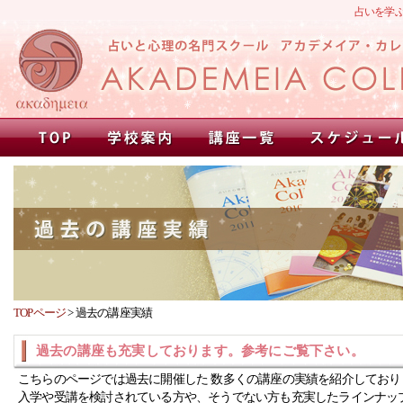
占いを学
TOPページ
>
過去の講座実績
過去の講座も充実しております。参考にご覧下さい。
こちらのページでは過去に開催した 数多くの講座の実績を紹介しており
入学や受講を検討されている方や、そうでない方も充実したラインナッ