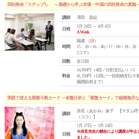
四柱推命「ステップ3」 ～基礎から学ぶ本場・中国の四柱推命の真髄
講師
澤田 昌征
1月 24日 ～ 4月 4日
日程
A Week
隔週 （
日
）
時間
15：20～16：40／17：00～18：20
2コマ）
回数
全12回
14,850円（4回／分割支払い）×3
料金
41,250円（12回／一括前納支払※
義開始前まで）
実践で使える紫微斗数カード ～命盤分析と「紫微カード」で縦横無尽
赤見（あかみ）淑子 【マダム呼
講師
（ココ）】
1月 27日 ～ 3月 24日
※赤見先生の都合により講座が中止
日程
ました。