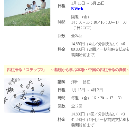
1月 15日 ～ 6月 25日
日程
B Week
隔週 （
金
）
時間
14：50～16：10／16：30～17：50
（1日2コマ）
回数
全24回
14,850円（4回／分割支払い）×6
料金
80,850円（24回／一括前納支払※
義開始前まで）
四柱推命「ステップ2」 ～基礎から学ぶ本場・中国の四柱推命の真髄
講師
澤田 昌征
日程
1月 15日 ～ 4月 2日
時間
毎週 （
金
） 16 ：30 ～ 17 ：50
回数
全12回
14,850円（4回／分割支払い）×3
料金
41,250円（12回／一括前納支払※
義開始前まで）