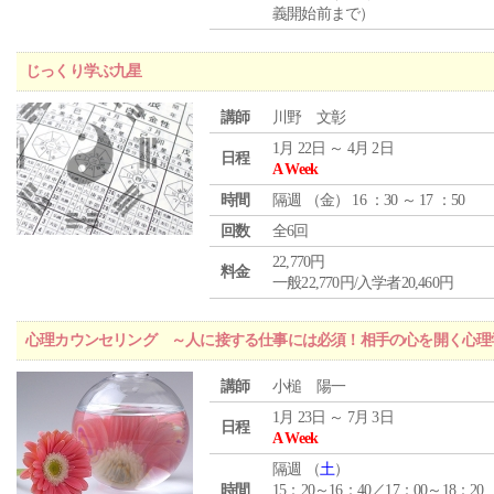
義開始前まで）
じっくり学ぶ九星
講師
川野 文彰
1月 22日 ～ 4月 2日
日程
A Week
時間
隔週 （
金
） 16 ：30 ～ 17 ：50
回数
全6回
22,770円
料金
一般22,770円/入学者20,460円
心理カウンセリング ～人に接する仕事には必須！相手の心を開く心理
講師
小槌 陽一
1月 23日 ～ 7月 3日
日程
A Week
隔週 （
土
）
時間
15：20～16：40／17：00～18：20