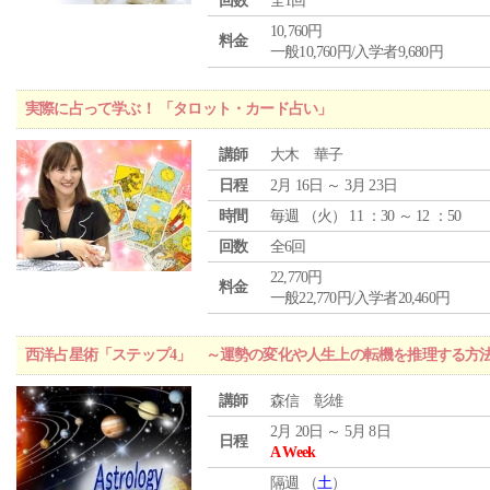
回数
全1回
10,760円
料金
一般10,760円/入学者9,680円
実際に占って学ぶ！ 「タロット・カード占い」
講師
大木 華子
日程
2月 16日 ～ 3月 23日
時間
毎週 （
火
） 11 ：30 ～ 12 ：50
回数
全6回
22,770円
料金
一般22,770円/入学者20,460円
西洋占星術「ステップ4」 ～運勢の変化や人生上の転機を推理する方
講師
森信 彰雄
2月 20日 ～ 5月 8日
日程
A Week
隔週 （
土
）