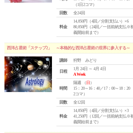
（1日2コマ）
回数
全24回
14,850円（4回／分割支払い）×6
料金
80,850円（24回／一括前納支払※
義開始前まで）
西洋占星術「ステップ2」 ～本格的な西洋占星術の世界に参入する～
講師
狩野 みどり
1月 24日 ～ 4月 4日
日程
A Week
隔週 （
日
）
時間
15：20～16：40／17：00～18：20
2コマ）
回数
全12回
14,850円（4回／分割支払い）×3
料金
41,250円（12回／一括前納支払※
義開始前まで）