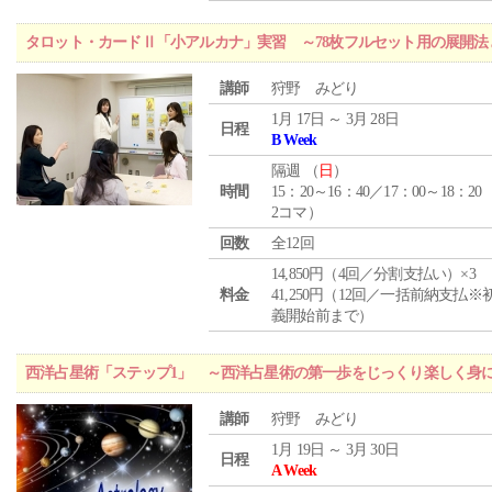
タロット・カードⅡ「小アルカナ」実習 ～78枚フルセット用の展開
講師
狩野 みどり
1月 17日 ～ 3月 28日
日程
B Week
隔週 （
日
）
時間
15：20～16：40／17：00～18：20
2コマ）
回数
全12回
14,850円（4回／分割支払い）×3
料金
41,250円（12回／一括前納支払※
義開始前まで）
西洋占星術「ステップ1」 ～西洋占星術の第一歩をじっくり楽しく身
講師
狩野 みどり
1月 19日 ～ 3月 30日
日程
A Week