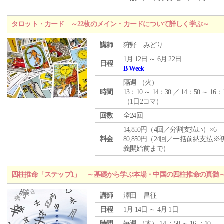
タロット・カード ～22枚のメイン・カードについて詳しく学ぶ～
講師
狩野 みどり
1月 12日 ～ 6月 22日
日程
B Week
隔週 （
火
）
時間
13：10 ～ 14：30 ／ 14：50 ～ 16：
（1日2コマ）
回数
全24回
14,850円（4回／分割支払い）×6
料金
80,850円（24回／一括前納支払※
義開始前まで）
四柱推命「ステップ1」 ～基礎から学ぶ本場・中国の四柱推命の真髄
講師
澤田 昌征
日程
1月 14日 ～ 4月 1日
時間
毎週 （
木
） 14 ：50 ～ 16 ：10