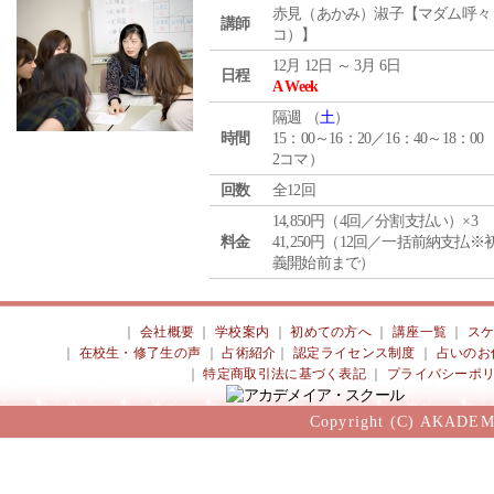
赤見（あかみ）淑子【マダム呼々
講師
コ）】
12月 12日 ～ 3月 6日
日程
A Week
隔週 （
土
）
時間
15：00～16：20／16：40～18：00
2コマ）
回数
全12回
14,850円（4回／分割支払い）×3
料金
41,250円（12回／一括前納支払※
義開始前まで）
｜
会社概要
｜
学校案内
｜
初めての方へ
｜
講座一覧
｜
ス
｜
在校生・修了生の声
｜
占術紹介
｜
認定ライセンス制度
｜
占いのお
｜
特定商取引法に基づく表記
｜
プライバシーポ
Copyright (C) AKADEM