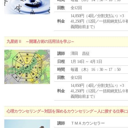
回数
全12回
14,850円（4回／分割支払い）×3
料金
41,250円（12回／一括前納支払※
義開始前まで）
九星術Ⅱ ～開運占術の活用法を学ぶ～
講師
澤田 昌征
日程
1月 14日 ～ 4月 1日
時間
毎週 （
木
） 16 ：30 ～ 17 ：50
回数
全12回
14,850円（4回／分割支払い）×3
料金
41,250円（12回／一括前納支払※
義開始前まで）
心理カウンセリング～対話を深めるカウンセリング～人に接する仕事には
講師
ＴＭＡカウンセラー