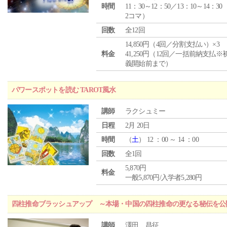
時間
11：30～12：50／13：10～14：30
2コマ）
回数
全12回
14,850円（4回／分割支払い）×3
料金
41,250円（12回／一括前納支払※
義開始前まで）
パワースポットを読む TAROT風水
講師
ラクシュミー
日程
2月 20日
時間
（
土
） 12 ：00 ～ 14 ：00
回数
全1回
5,870円
料金
一般5,870円/入学者5,280円
四柱推命ブラッシュアップ ～本場・中国の四柱推命の更なる秘伝を公
講師
澤田 昌征