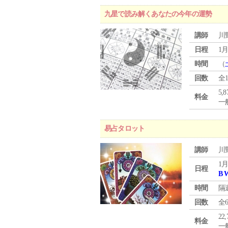
九星で読み解くあなたの今年の運勢
講師
川
日程
1月
時間
（
回数
全
5,
料金
一般
易占タロット
講師
川
1月
日程
B 
時間
隔
回数
全
22
料金
一般