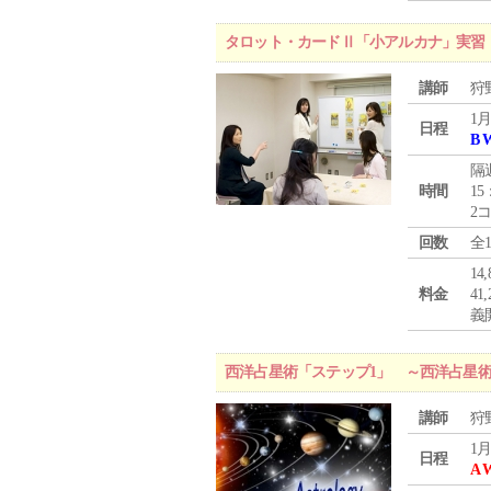
タロット・カードⅡ「小アルカナ」実習
講師
狩
1月
日程
B 
隔
時間
15
2
回数
全
1
料金
4
義
西洋占星術「ステップ1」 ～西洋占星
講師
狩
1月
日程
A 