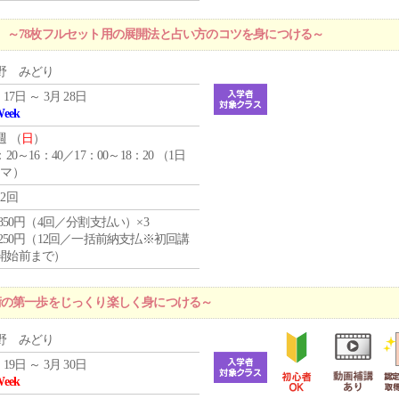
 ～78枚フルセット用の展開法と占い方のコツを身につける～
野 みどり
 17日 ～ 3月 28日
Week
週 （
日
）
：20～16：40／17：00～18：20 （1日
コマ）
12回
4,850円（4回／分割支払い）×3
1,250円（12回／一括前納支払※初回講
開始前まで）
術の第一歩をじっくり楽しく身につける～
野 みどり
 19日 ～ 3月 30日
Week