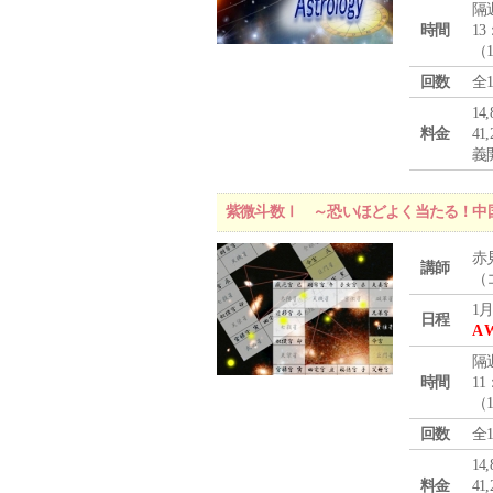
隔
時間
13
（
回数
全
1
料金
4
義
紫微斗数Ⅰ ～恐いほどよく当たる！中
赤
講師
（
1月
日程
A 
隔
時間
11
（
回数
全
1
料金
4