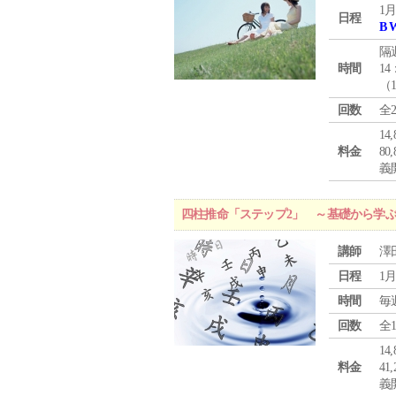
1月
日程
B 
隔
時間
14
（
回数
全
1
料金
8
義
四柱推命「ステップ2」 ～基礎から学
講師
澤
日程
1月
時間
毎
回数
全
1
料金
4
義