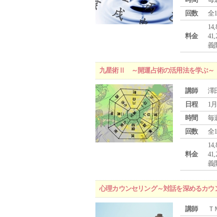
回数
全
1
料金
4
義
九星術Ⅱ ～開運占術の活用法を学ぶ～
講師
澤
日程
1月
時間
毎
回数
全
1
料金
4
義
心理カウンセリング～対話を深めるカウ
講師
Ｔ