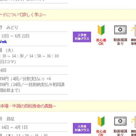
ードについて詳しく学ぶ～
野 みどり
 12日 ～ 6月 22日
Week
週 （
火
）
：10 ～ 14：30 ／ 14：50 ～ 16：10
1日2コマ）
24回
4,850円（4回／分割支払い）×6
0,850円（24回／一括前納支払※初回講
開始前まで）
ぶ本場・中国の四柱推命の真髄～
田 昌征
 14日 ～ 4月 1日
週 （
木
） 14 ：50 ～ 16 ：10