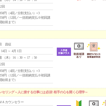
12回
4,850円（4回／分割支払い）×3
1,250円（12回／一括前納支払※初回講
開始前まで）
田 昌征
 14日 ～ 4月 1日
週 （
木
） 16 ：30 ～ 17 ：50
12回
4,850円（4回／分割支払い）×3
1,250円（12回／一括前納支払※初回講
開始前まで）
ンセリング～人に接する仕事には必須! 相手の心を開く心理学～
ＭＡカウンセラー