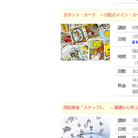
タロット・カード ～22枚のメイン・カ
講師
狩
1月
日程
B 
隔
時間
13
（
回数
全
1
料金
8
義
四柱推命「ステップ1」 ～基礎から学
講師
澤
日程
1月
時間
毎