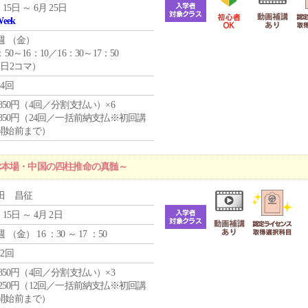
 15日 ～ 6月 25日
Week
週 （
金
）
：50～16：10／16：30～17：50
1日2コマ）
24回
4,850円（4回／分割支払い）×6
0,850円（24回／一括前納支払※初回講
開始前まで）
ぶ本場・中国の四柱推命の真髄～
田 昌征
 15日 ～ 4月 2日
週 （
金
） 16 ：30 ～ 17 ：50
12回
4,850円（4回／分割支払い）×3
1,250円（12回／一括前納支払※初回講
開始前まで）