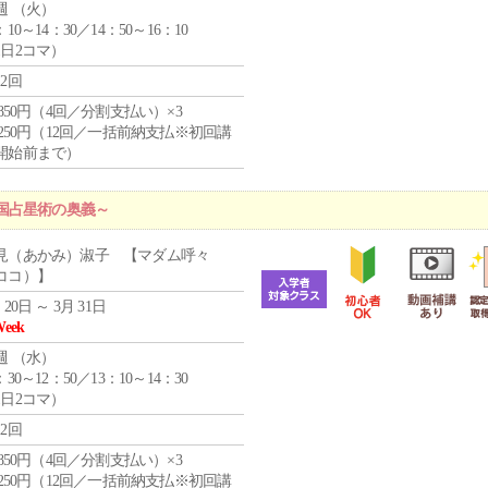
週 （
火
）
：10～14：30／14：50～16：10
1日2コマ）
12回
4,850円（4回／分割支払い）×3
1,250円（12回／一括前納支払※初回講
開始前まで）
国占星術の奥義～
見（あかみ）淑子 【マダム呼々
ココ）】
 20日 ～ 3月 31日
Week
週 （
水
）
：30～12：50／13：10～14：30
1日2コマ）
12回
4,850円（4回／分割支払い）×3
1,250円（12回／一括前納支払※初回講