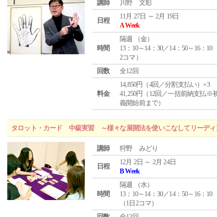
講師
川野 文彰
11月 27日 ～ 2月 19日
日程
A Week
隔週 （
金
）
時間
13：10～14：30／14：50～16：10
2コマ）
回数
全12回
14,850円（4回／分割支払い）×3
料金
41,250円（12回／一括前納支払※
義開始前まで）
タロット・カード 中級実習 ～様々な展開法を使いこなしてリーディ
講師
狩野 みどり
12月 2日 ～ 2月 24日
日程
B Week
隔週 （
水
）
時間
13：10～14：30／14：50～16：10
（1日2コマ）
回数
全12回