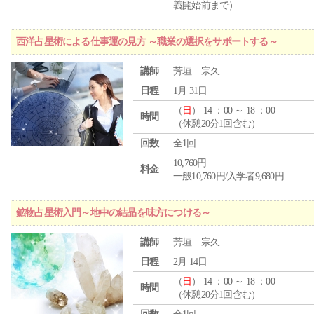
義開始前まで）
西洋占星術による仕事運の見方 ～職業の選択をサポートする～
講師
芳垣 宗久
日程
1月 31日
（
日
） 14 ：00 ～ 18 ：00
時間
（休憩20分1回含む）
回数
全1回
10,760円
料金
一般10,760円/入学者9,680円
鉱物占星術入門～地中の結晶を味方につける～
講師
芳垣 宗久
日程
2月 14日
（
日
） 14 ：00 ～ 18 ：00
時間
（休憩20分1回含む）