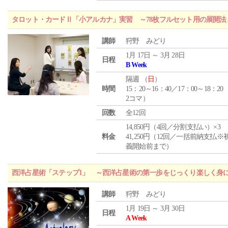
タロット・カードⅡ「小アルカナ」実習 ～78枚フルセット用の展開
講師
狩野 みどり
1月 17日 ～ 3月 28日
日程
B Week
隔週 （
日
）
時間
15：20～16：40／17：00～18：20
2コマ）
回数
全12回
14,850円（4回／分割支払い）×3
料金
41,250円（12回／一括前納支払※
義開始前まで）
西洋占星術「ステップ1」 ～西洋占星術の第一歩をじっくり楽しく身
講師
狩野 みどり
1月 19日 ～ 3月 30日
日程
A Week