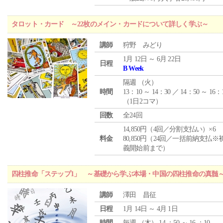
タロット・カード ～22枚のメイン・カードについて詳しく学ぶ～
講師
狩野 みどり
1月 12日 ～ 6月 22日
日程
B Week
隔週 （
火
）
時間
13：10 ～ 14：30 ／ 14：50 ～ 16：
（1日2コマ）
回数
全24回
14,850円（4回／分割支払い）×6
料金
80,850円（24回／一括前納支払※
義開始前まで）
四柱推命「ステップ1」 ～基礎から学ぶ本場・中国の四柱推命の真髄
講師
澤田 昌征
日程
1月 14日 ～ 4月 1日
時間
毎週 （
木
） 14 ：50 ～ 16 ：10