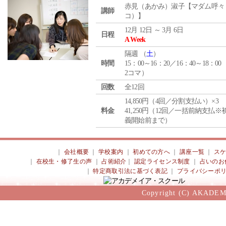
赤見（あかみ）淑子【マダム呼々
講師
コ）】
12月 12日 ～ 3月 6日
日程
A Week
隔週 （
土
）
時間
15：00～16：20／16：40～18：00
2コマ）
回数
全12回
14,850円（4回／分割支払い）×3
料金
41,250円（12回／一括前納支払※
義開始前まで）
｜
会社概要
｜
学校案内
｜
初めての方へ
｜
講座一覧
｜
ス
｜
在校生・修了生の声
｜
占術紹介
｜
認定ライセンス制度
｜
占いのお
｜
特定商取引法に基づく表記
｜
プライバシーポ
Copyright (C) AKADEM