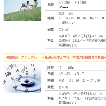
1月 15日 ～ 6月 25日
日程
B Week
隔週 （
金
）
時間
14：50～16：10／16：30～17：50
（1日2コマ）
回数
全24回
14,850円（4回／分割支払い）×6
料金
80,850円（24回／一括前納支払※
義開始前まで）
四柱推命「ステップ2」 ～基礎から学ぶ本場・中国の四柱推命の真髄
講師
澤田 昌征
日程
1月 15日 ～ 4月 2日
時間
毎週 （
金
） 16 ：30 ～ 17 ：50
回数
全12回
14,850円（4回／分割支払い）×3
料金
41,250円（12回／一括前納支払※
義開始前まで）