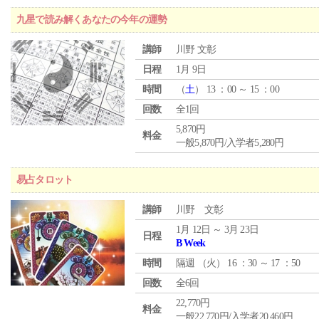
九星で読み解くあなたの今年の運勢
講師
川野 文彰
日程
1月 9日
時間
（
土
） 13 ：00 ～ 15 ：00
回数
全1回
5,870円
料金
一般5,870円/入学者5,280円
易占タロット
講師
川野 文彰
1月 12日 ～ 3月 23日
日程
B Week
時間
隔週 （
火
） 16 ：30 ～ 17 ：50
回数
全6回
22,770円
料金
一般22,770円/入学者20,460円