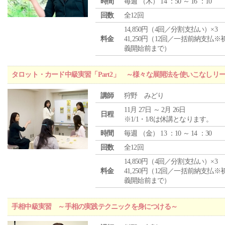
時間
毎週 （
木
） 14 ：50 ～ 16 ：10
回数
全12回
14,850円（4回／分割支払い）×3
料金
41,250円（12回／一括前納支払※
義開始前まで）
タロット・カード中級実習「Part2」 ～様々な展開法を使いこなしリ
講師
狩野 みどり
11月 27日 ～ 2月 26日
日程
※1/1・1/8は休講となります。
時間
毎週 （
金
） 13 ：10 ～ 14 ：30
回数
全12回
14,850円（4回／分割支払い）×3
料金
41,250円（12回／一括前納支払※
義開始前まで）
手相中級実習 ～手相の実践テクニックを身につける～