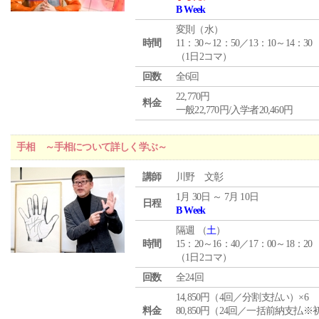
B Week
変則（水）
時間
11：30～12：50／13：10～14：30
（1日2コマ）
回数
全6回
22,770円
料金
一般22,770円/入学者20,460円
手相 ～手相について詳しく学ぶ～
講師
川野 文彰
1月 30日 ～ 7月 10日
日程
B Week
隔週 （
土
）
時間
15：20～16：40／17：00～18：20
（1日2コマ）
回数
全24回
14,850円（4回／分割支払い）×6
料金
80,850円（24回／一括前納支払※