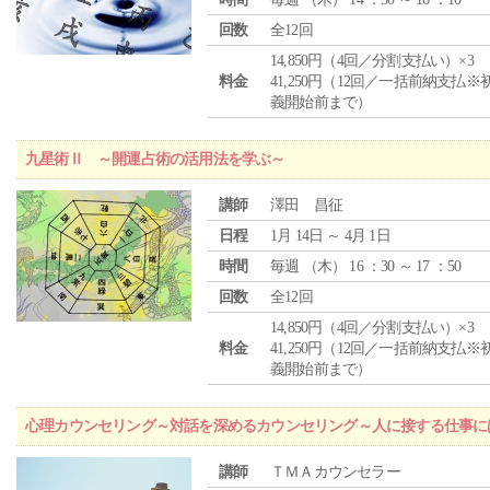
回数
全12回
14,850円（4回／分割支払い）×3
料金
41,250円（12回／一括前納支払※
義開始前まで）
九星術Ⅱ ～開運占術の活用法を学ぶ～
講師
澤田 昌征
日程
1月 14日 ～ 4月 1日
時間
毎週 （
木
） 16 ：30 ～ 17 ：50
回数
全12回
14,850円（4回／分割支払い）×3
料金
41,250円（12回／一括前納支払※
義開始前まで）
心理カウンセリング～対話を深めるカウンセリング～人に接する仕事には
講師
ＴＭＡカウンセラー