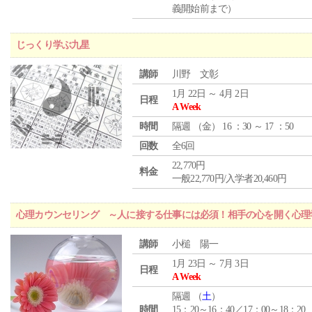
義開始前まで）
じっくり学ぶ九星
講師
川野 文彰
1月 22日 ～ 4月 2日
日程
A Week
時間
隔週 （
金
） 16 ：30 ～ 17 ：50
回数
全6回
22,770円
料金
一般22,770円/入学者20,460円
心理カウンセリング ～人に接する仕事には必須！相手の心を開く心理
講師
小槌 陽一
1月 23日 ～ 7月 3日
日程
A Week
隔週 （
土
）
時間
15：20～16：40／17：00～18：20