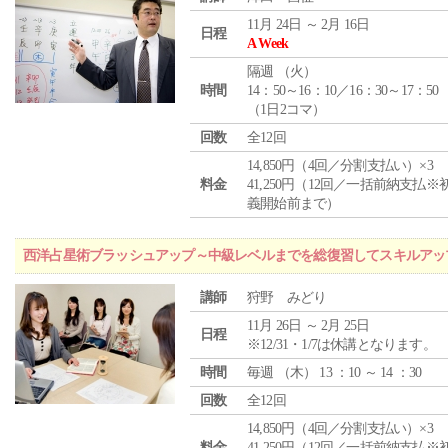
11月 24日 ～ 2月 16日
日程
A Week
隔週 （
火
）
時間
14：50～16：10／16：30～17：50
（1日2コマ）
回数
全12回
14,850円（4回／分割支払い）×3
料金
41,250円（12回／一括前納支払※
義開始前まで）
西洋占星術ブラッシュアップ～中級レベルまでを総復習してスキルアッ
講師
狩野 みどり
11月 26日 ～ 2月 25日
日程
※12/31・1/7は休講となります。
時間
毎週 （
木
） 13 ：10 ～ 14 ：30
回数
全12回
14,850円（4回／分割支払い）×3
料金
41,250円（12回／一括前納支払※