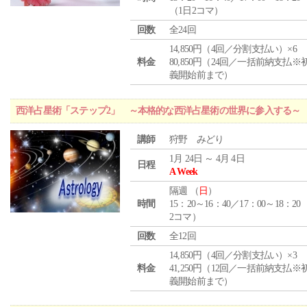
（1日2コマ）
回数
全24回
14,850円（4回／分割支払い）×6
料金
80,850円（24回／一括前納支払※
義開始前まで）
西洋占星術「ステップ2」 ～本格的な西洋占星術の世界に参入する～
講師
狩野 みどり
1月 24日 ～ 4月 4日
日程
A Week
隔週 （
日
）
時間
15：20～16：40／17：00～18：20
2コマ）
回数
全12回
14,850円（4回／分割支払い）×3
料金
41,250円（12回／一括前納支払※
義開始前まで）