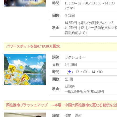
時間
11：30～12：50／13：10～14：30
2コマ）
回数
全12回
14,850円（4回／分割支払い）×3
料金
41,250円（12回／一括前納支払※
義開始前まで）
パワースポットを読む TAROT風水
講師
ラクシュミー
日程
2月 20日
時間
（
土
） 12 ：00 ～ 14 ：00
回数
全1回
5,870円
料金
一般5,870円/入学者5,280円
四柱推命ブラッシュアップ ～本場・中国の四柱推命の更なる秘伝を公
講師
澤田 昌征