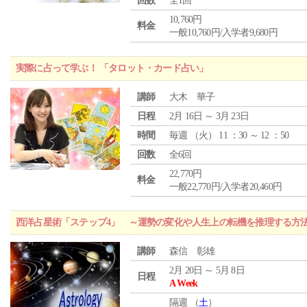
回数
全1回
10,760円
料金
一般10,760円/入学者9,680円
実際に占って学ぶ！ 「タロット・カード占い」
講師
大木 華子
日程
2月 16日 ～ 3月 23日
時間
毎週 （
火
） 11 ：30 ～ 12 ：50
回数
全6回
22,770円
料金
一般22,770円/入学者20,460円
西洋占星術「ステップ4」 ～運勢の変化や人生上の転機を推理する方
講師
森信 彰雄
2月 20日 ～ 5月 8日
日程
A Week
隔週 （
土
）