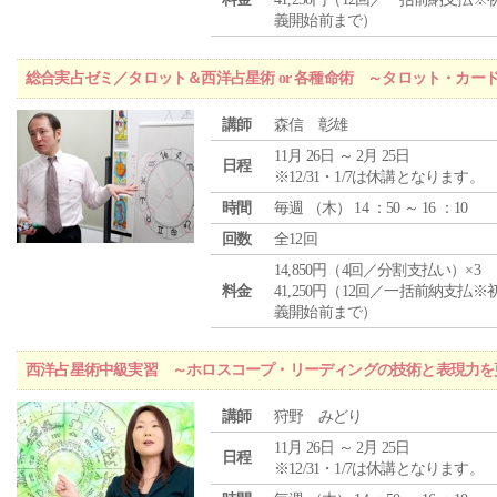
義開始前まで）
総合実占ゼミ／タロット＆西洋占星術 or 各種命術 ～タロット・カ
講師
森信 彰雄
11月 26日 ～ 2月 25日
日程
※12/31・1/7は休講となります。
時間
毎週 （
木
） 14 ：50 ～ 16 ：10
回数
全12回
14,850円（4回／分割支払い）×3
料金
41,250円（12回／一括前納支払※
義開始前まで）
西洋占星術中級実習 ～ホロスコープ・リーディングの技術と表現力を
講師
狩野 みどり
11月 26日 ～ 2月 25日
日程
※12/31・1/7は休講となります。