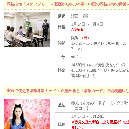
四柱推命「ステップ3」 ～基礎から学ぶ本場・中国の四柱推命の真髄
講師
澤田 昌征
1月 24日 ～ 4月 4日
日程
A Week
隔週 （
日
）
時間
15：20～16：40／17：00～18：20
2コマ）
回数
全12回
14,850円（4回／分割支払い）×3
料金
41,250円（12回／一括前納支払※
義開始前まで）
実践で使える紫微斗数カード ～命盤分析と「紫微カード」で縦横無尽
赤見（あかみ）淑子 【マダム呼
講師
（ココ）】
1月 27日 ～ 3月 24日
※赤見先生の都合により講座が中止
日程
ました。