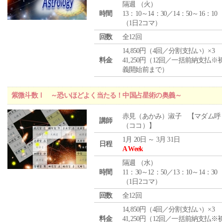
隔週 （
火
）
時間
13：10～14：30／14：50～16：10
（1日2コマ）
回数
全12回
14,850円（4回／分割支払い）×3
料金
41,250円（12回／一括前納支払※
義開始前まで）
紫微斗数Ⅰ ～恐いほどよく当たる！中国占星術の奥義～
赤見（あかみ）淑子 【マダム呼
講師
（ココ）】
1月 20日 ～ 3月 31日
日程
A Week
隔週 （
水
）
時間
11：30～12：50／13：10～14：30
（1日2コマ）
回数
全12回
14,850円（4回／分割支払い）×3
料金
41,250円（12回／一括前納支払※