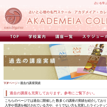
占いを学
TOPページ
>
過去の講座実績
過去の講座も充実しております。参考にご覧下さい。
こちらのページでは過去に開催した 数多くの講座の実績を紹介しており
入学や受講を検討されている方や、そうでない方も充実したラインナッ