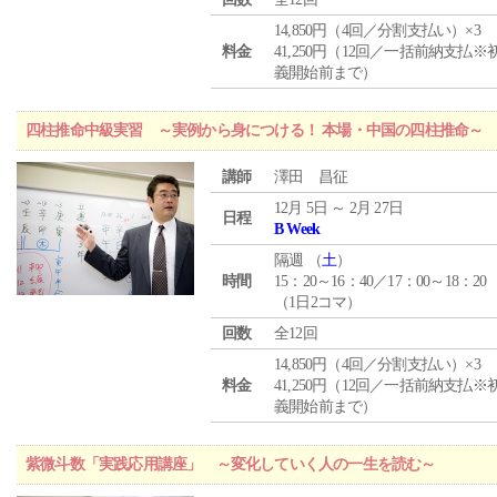
14,850円（4回／分割支払い）×3
料金
41,250円（12回／一括前納支払※
義開始前まで）
四柱推命中級実習 ～実例から身につける！ 本場・中国の四柱推命～
講師
澤田 昌征
12月 5日 ～ 2月 27日
日程
B Week
隔週 （
土
）
時間
15：20～16：40／17：00～18：20
（1日2コマ）
回数
全12回
14,850円（4回／分割支払い）×3
料金
41,250円（12回／一括前納支払※
義開始前まで）
紫微斗数「実践応用講座」 ～変化していく人の一生を読む～