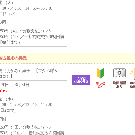
週 （
火
）
：10～14：30／14：50～16：10
1日2コマ）
12回
4,850円（4回／分割支払い）×3
1,250円（12回／一括前納支払※初回講
開始前まで）
国占星術の奥義～
見（あかみ）淑子 【マダム呼々
ココ）】
 20日 ～ 3月 31日
Week
週 （
水
）
：30～12：50／13：10～14：30
1日2コマ）
12回
4,850円（4回／分割支払い）×3
1,250円（12回／一括前納支払※初回講