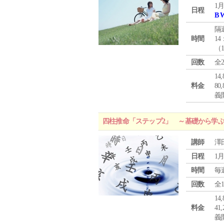
1月
日程
B 
隔
時間
14
（
回数
全
1
料金
8
義
四柱推命「ステップ2」 ～基礎から学
講師
澤
日程
1月
時間
毎
回数
全
1
料金
4
義