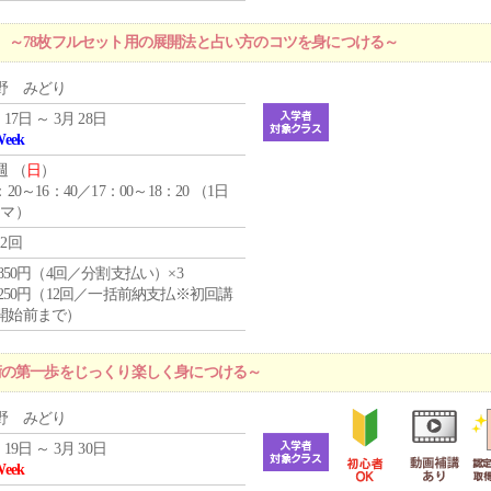
 ～78枚フルセット用の展開法と占い方のコツを身につける～
野 みどり
 17日 ～ 3月 28日
Week
週 （
日
）
：20～16：40／17：00～18：20 （1日
コマ）
12回
4,850円（4回／分割支払い）×3
1,250円（12回／一括前納支払※初回講
開始前まで）
術の第一歩をじっくり楽しく身につける～
野 みどり
 19日 ～ 3月 30日
Week