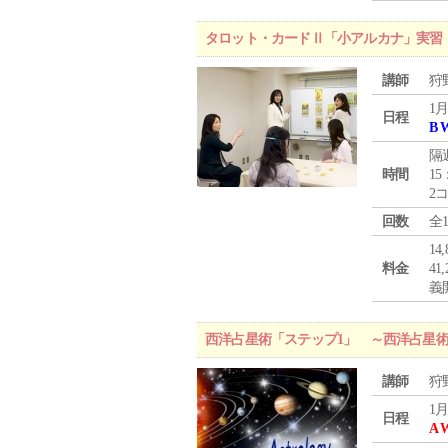
タロット・カードⅡ「小アルカナ」実習
講師
狩
1月
日程
B 
隔
時間
15
2
回数
全
1
料金
4
義
西洋占星術「ステップ1」 ～西洋占星
講師
狩
1月
日程
A 