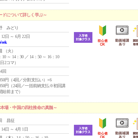
ードについて詳しく学ぶ～
野 みどり
 12日 ～ 6月 22日
Week
週 （
火
）
：10 ～ 14：30 ／ 14：50 ～ 16：10
1日2コマ）
24回
4,850円（4回／分割支払い）×6
0,850円（24回／一括前納支払※初回講
開始前まで）
ぶ本場・中国の四柱推命の真髄～
田 昌征
 14日 ～ 4月 1日
週 （
木
） 14 ：50 ～ 16 ：10