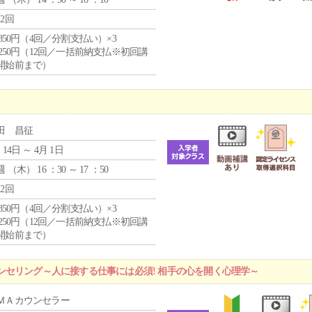
12回
4,850円（4回／分割支払い）×3
1,250円（12回／一括前納支払※初回講
開始前まで）
田 昌征
 14日 ～ 4月 1日
週 （
木
） 16 ：30 ～ 17 ：50
12回
4,850円（4回／分割支払い）×3
1,250円（12回／一括前納支払※初回講
開始前まで）
ンセリング～人に接する仕事には必須! 相手の心を開く心理学～
ＭＡカウンセラー