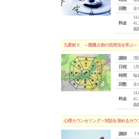
回数
全
1
料金
4
義
九星術Ⅱ ～開運占術の活用法を学ぶ～
講師
澤
日程
1月
時間
毎
回数
全
1
料金
4
義
心理カウンセリング～対話を深めるカウ
講師
Ｔ