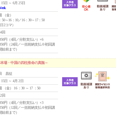
 15日 ～ 6月 25日
Week
週 （
金
）
：50～16：10／16：30～17：50
1日2コマ）
24回
4,850円（4回／分割支払い）×6
0,850円（24回／一括前納支払※初回講
開始前まで）
ぶ本場・中国の四柱推命の真髄～
田 昌征
 15日 ～ 4月 2日
週 （
金
） 16 ：30 ～ 17 ：50
12回
4,850円（4回／分割支払い）×3
1,250円（12回／一括前納支払※初回講
開始前まで）