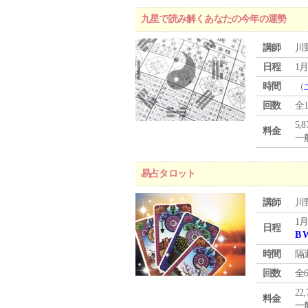
九星で読み解くあなたの今年の運勢
講師
川
日程
1月
時間
（
回数
全
5,
料金
一般
易占タロット
講師
川
1月
日程
B 
時間
隔
回数
全
22
料金
一般