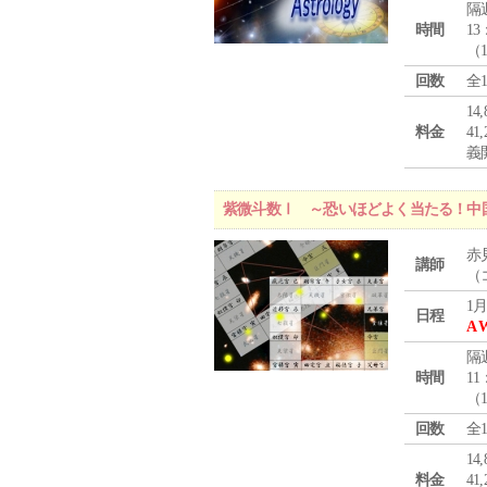
隔
時間
13
（
回数
全
1
料金
4
義
紫微斗数Ⅰ ～恐いほどよく当たる！中
赤
講師
（
1月
日程
A 
隔
時間
11
（
回数
全
1
料金
4