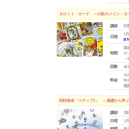
タロット・カード ～22枚のメイン・カ
講師
狩
1月
日程
B 
隔
時間
13
（
回数
全
1
料金
8
義
四柱推命「ステップ1」 ～基礎から学
講師
澤
日程
1月
時間
毎