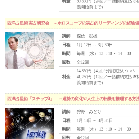
料金
80,850円（24回／一括前納支払※
義開始前まで）
西洋占星術 実占研究会 ～ホロスコープの実占的リーディングの経験
講師
森信 彰雄
日程
1月 12日 ～ 3月 30日
時間
毎週 （
水
） 13 ：10 ～ 14 ：30
回数
全12回
14,850円（4回／分割支払い）×3
料金
41,250円（12回／一括前納支払※
義開始前まで）
西洋占星術「ステップ4」 ～運勢の変化や人生上の転機を推理する方
講師
狩野 みどり
日程
1月 13日 ～ 3月 31日
時間
毎週 （
木
） 13 ：10 ～ 14 ：30
回数
全12回