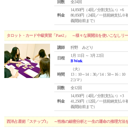
回数
全24回
14,850円（4回／分割支払い）×6
料金
80,850円（24回／一括前納支払※
義開始前まで）
タロット・カード中級実習「Part2」 ～様々な展開法を使いこなしリ
講師
狩野 みどり
1月 11日 ～ 3月 22日
日程
B Week
（
火
）
時間
13：10～14：30／14：50～16：10
2コマ）
回数
全12回
14,850円（4回／分割支払い）×3
料金
41,250円（12回／一括前納支払※
義開始前まで）
西洋占星術「ステップ3」 ～性格の細密分析と一生の運命の推理方法