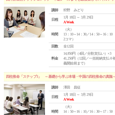
講師
狩野 みどり
1月 18日 ～ 3月 29日
日程
A Week
（
火
）
時間
13：10～14：30／14：50～16：10
2コマ）
回数
全12回
14,850円（4回／分割支払い）×3
料金
41,250円（12回／一括前納支払※
義開始前まで）
四柱推命「ステップ3」 ～基礎から学ぶ本場・中国の四柱推命の真髄
講師
澤田 昌征
1月 18日 ～ 3月 29日
日程
A Week
（
火
）
時間
14：50～16：10／16：30～17：50