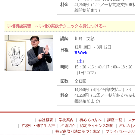
料金
41,250円（12回／一括前納支払※
義開始前まで）
手相初級実習 ～手相の実践テクニックを身につける～
講師
川野 文彰
12月 18日 ～ 3月 12日
日程
B Week
（
土
）
時間
15：20～16：40／17：00～18：20
（1日2コマ）
回数
全12回
14,850円（4回／分割支払い）×3
料金
41,250円（12回／一括前納支払※
義開始前まで）
｜
会社概要
｜
学校案内
｜
初めての方へ
｜
講座一覧
｜
ス
｜
在校生・修了生の声
｜
占術紹介
｜
認定ライセンス制度
｜
占いのお
｜
特定商取引法に基づく表記
｜
プライバシーポ