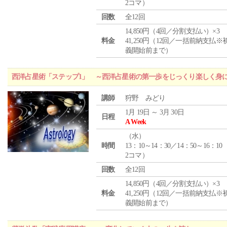
2コマ）
回数
全12回
14,850円（4回／分割支払い）×3
料金
41,250円（12回／一括前納支払※
義開始前まで）
西洋占星術「ステップ1」 ～西洋占星術の第一歩をじっくり楽しく身
講師
狩野 みどり
1月 19日 ～ 3月 30日
日程
A Week
（
水
）
時間
13：10～14：30／14：50～16：10
2コマ）
回数
全12回
14,850円（4回／分割支払い）×3
料金
41,250円（12回／一括前納支払※
義開始前まで）