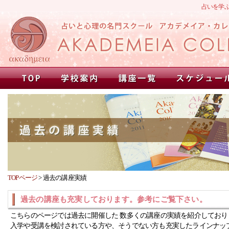
占いを学
TOPページ
>
過去の講座実績
過去の講座も充実しております。参考にご覧下さい。
こちらのページでは過去に開催した 数多くの講座の実績を紹介しており
入学や受講を検討されている方や、そうでない方も充実したラインナッ