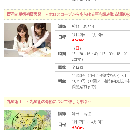
西洋占星術初級実習 ～ホロスコープからあらゆる事を読み取る訓練を
講師
狩野 みどり
1月 23日 ～ 4月 3日
日程
A Week
（
日
）
時間
15：20～16：40／17：00～18：20
2コマ）
回数
全12回
14,850円（4回／分割支払い）×3
料金
41,250円（12回／一括前納支払※
義開始前まで）
九星術Ⅰ ～九星術の命術について詳しく学ぶ～
講師
澤田 昌征
1月 23日 ～ 4月 3日
日程
A Week