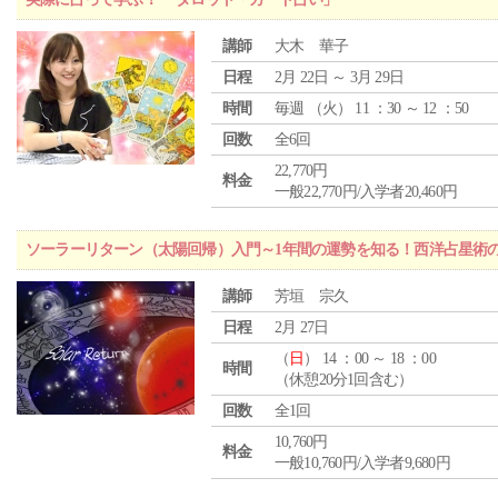
講師
大木 華子
日程
2月 22日 ～ 3月 29日
時間
毎週 （
火
） 11 ：30 ～ 12 ：50
回数
全6回
22,770円
料金
一般22,770円/入学者20,460円
ソーラーリターン（太陽回帰）入門～1年間の運勢を知る！西洋占星術
講師
芳垣 宗久
日程
2月 27日
（
日
） 14 ：00 ～ 18 ：00
時間
（休憩20分1回含む）
回数
全1回
10,760円
料金
一般10,760円/入学者9,680円