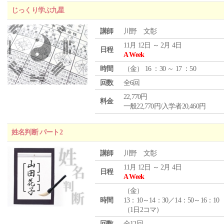
じっくり学ぶ九星
講師
川野 文彰
11月 12日 ～ 2月 4日
日程
A Week
時間
（
金
） 16 ：30 ～ 17 ：50
回数
全6回
22,770円
料金
一般22,770円/入学者20,460円
姓名判断 パート2
講師
川野 文彰
11月 12日 ～ 2月 4日
日程
A Week
（
金
）
時間
13：10～14：30／14：50～16：10
（1日2コマ）
回数
全12回