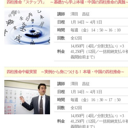
四柱推命「ステップ1」 ～基礎から学ぶ本場・中国の四柱推命の真髄
講師
澤田 昌征
日程
1月 14日 ～ 4月 1日
時間
毎週 （
金
） 14 ：50 ～ 16 ：10
回数
全12回
14,850円（4回／分割支払い）×3
料金
41,250円（12回／一括前納支払※
義開始前まで）
四柱推命中級実習 ～実例から身につける！ 本場・中国の四柱推命～
講師
澤田 昌征
日程
1月 14日 ～ 4月 1日
時間
毎週 （
金
） 16 ：30 ～ 17 ：50
回数
全12回
14,850円（4回／分割支払い）×3
料金
41,250円（12回／一括前納支払※
義開始前まで）