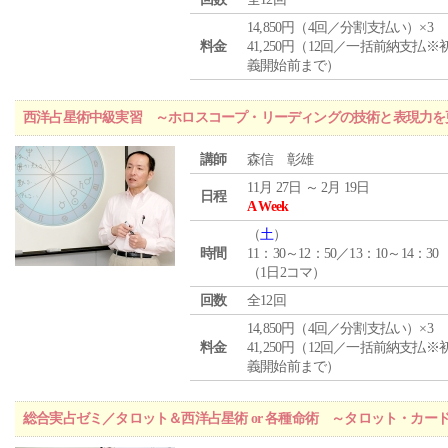
14,850円（4回／分割支払い）×3
料金
41,250円（12回／一括前納支払※
義開始前まで）
西洋占星術中級実習 ～ホロスコープ・リーディングの技術と表現力を
講師
森信 彰雄
11月 27日 ～ 2月 19日
日程
A Week
（
土
）
時間
11：30～12：50／13：10～14：30
（1日2コマ）
回数
全12回
14,850円（4回／分割支払い）×3
料金
41,250円（12回／一括前納支払※
義開始前まで）
総合実占ゼミ／タロット＆西洋占星術 or 各種命術 ～タロット・カ