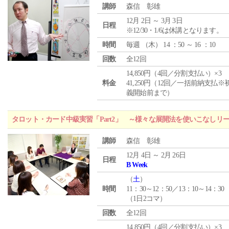
講師
森信 彰雄
12月 2日 ～ 3月 3日
日程
※12/30・1/6は休講となります。
時間
毎週 （
木
） 14 ：50 ～ 16 ：10
回数
全12回
14,850円（4回／分割支払い）×3
料金
41,250円（12回／一括前納支払※
義開始前まで）
タロット・カード中級実習「Part2」 ～様々な展開法を使いこなしリ
講師
森信 彰雄
12月 4日 ～ 2月 26日
日程
B Week
（
土
）
時間
11：30～12：50／13：10～14：30
（1日2コマ）
回数
全12回
14,850円（4回／分割支払い）×3