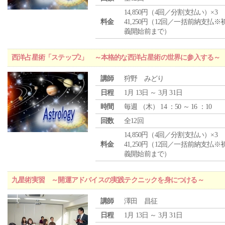
14,850円（4回／分割支払い）×3
料金
41,250円（12回／一括前納支払※
義開始前まで）
西洋占星術「ステップ2」 ～本格的な西洋占星術の世界に参入する～
講師
狩野 みどり
日程
1月 13日 ～ 3月 31日
時間
毎週 （
木
） 14 ：50 ～ 16 ：10
回数
全12回
14,850円（4回／分割支払い）×3
料金
41,250円（12回／一括前納支払※
義開始前まで）
九星術実習 ～開運アドバイスの実践テクニックを身につける～
講師
澤田 昌征
日程
1月 13日 ～ 3月 31日