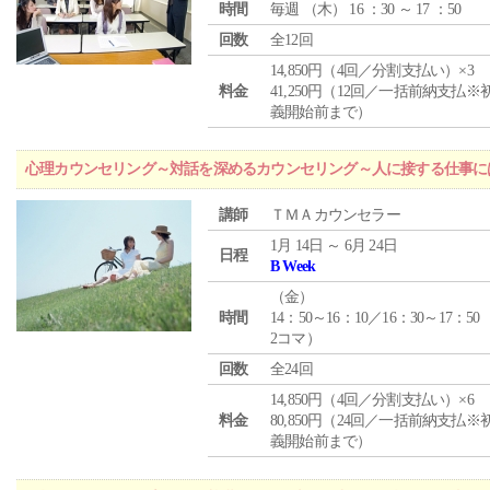
時間
毎週 （
木
） 16 ：30 ～ 17 ：50
回数
全12回
14,850円（4回／分割支払い）×3
料金
41,250円（12回／一括前納支払※
義開始前まで）
心理カウンセリング～対話を深めるカウンセリング～人に接する仕事には
講師
ＴＭＡカウンセラー
1月 14日 ～ 6月 24日
日程
B Week
（
金
）
時間
14：50～16：10／16：30～17：50
2コマ）
回数
全24回
14,850円（4回／分割支払い）×6
料金
80,850円（24回／一括前納支払※
義開始前まで）