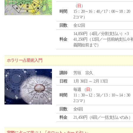
（
日
）
時間
15：20～16：40／17：00～18：20
2コマ）
回数
全12回
14,850円（4回／分割支払い）×3
料金
41,250円（12回／一括前納支払※
義開始前まで）
ホラリー占星術入門
講師
芳垣 宗久
日程
1月 30日 ～ 2月 13日
毎週 （
日
）
時間
11：30～12：50／13：10～14：30
2コマ）
回数
全6回
料金
21,450円（6回／一括支払いのみ）
実際に占って学ぶ！ 「タロット・カード占い」