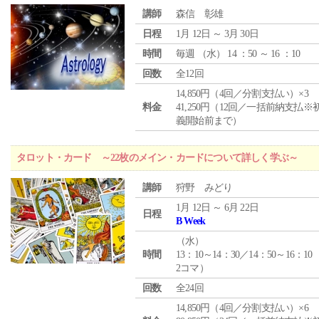
講師
森信 彰雄
日程
1月 12日 ～ 3月 30日
時間
毎週 （
水
） 14 ：50 ～ 16 ：10
回数
全12回
14,850円（4回／分割支払い）×3
料金
41,250円（12回／一括前納支払※
義開始前まで）
タロット・カード ～22枚のメイン・カードについて詳しく学ぶ～
講師
狩野 みどり
1月 12日 ～ 6月 22日
日程
B Week
（
水
）
時間
13：10～14：30／14：50～16：10
2コマ）
回数
全24回
14,850円（4回／分割支払い）×6