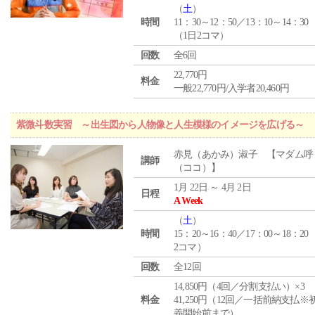
（
土
）
時間
11：30～12：50／13：10～14：30
（1日2コマ）
回数
全6回
22,770円
料金
一般22,770円/入学者20,460円
紫微斗数実習 ～出生図から人物像と人生模様のイメージを広げる～
赤見（あかみ）淑子 【マダム呼
講師
（ココ）】
1月 22日 ～ 4月 2日
日程
A Week
（
土
）
時間
15：20～16：40／17：00～18：20
2コマ）
回数
全12回
14,850円（4回／分割支払い）×3
料金
41,250円（12回／一括前納支払※
義開始前まで）