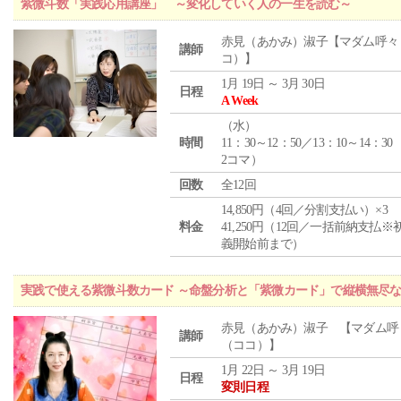
紫微斗数「実践応用講座」 ～変化していく人の一生を読む～
赤見（あかみ）淑子【マダム呼々
講師
コ）】
1月 19日 ～ 3月 30日
日程
A Week
（
水
）
時間
11：30～12：50／13：10～14：30
2コマ）
回数
全12回
14,850円（4回／分割支払い）×3
料金
41,250円（12回／一括前納支払※
義開始前まで）
実践で使える紫微斗数カード ～命盤分析と「紫微カード」で縦横無尽
赤見（あかみ）淑子 【マダム呼
講師
（ココ）】
1月 22日 ～ 3月 19日
日程
変則日程