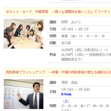
タロット・カード 中級実習 ～様々な展開法を使いこなしてリーディ
講師
狩野 みどり
日程
1月 14日 ～ 4月 1日
時間
毎週 （
金
） 13 ：10 ～ 14 ：30
回数
全12回
14,850円（4回／分割支払い）×3
料金
41,250円（12回／一括前納支払※
義開始前まで）
四柱推命ブラッシュアップ ～本場・中国の四柱推命の更なる秘伝を公
講師
澤田 昌征
1月 15日 ～ 3月 26日
日程
B Week
（
土
）
時間
15：20～16：40／17：00～18：20
2コマ）