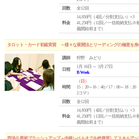
回数
全12回
14,850円（4回／分割支払い）×3
料金
41,250円（12回／一括前納支払※
義開始前まで）
タロット・カード初級実習 ～様々な展開法とリーディングの極意を身
講師
狩野 みどり
1月 16日 ～ 3月 27日
日程
B Week
（
日
）
時間
15：20～16：40／17：00～18：20
2コマ）
回数
全12回
14,850円（4回／分割支払い）×3
料金
41,250円（12回／一括前納支払※
義開始前まで）
西洋占星術ブラッシュアップ～中級レベルまでを総復習してスキルアッ