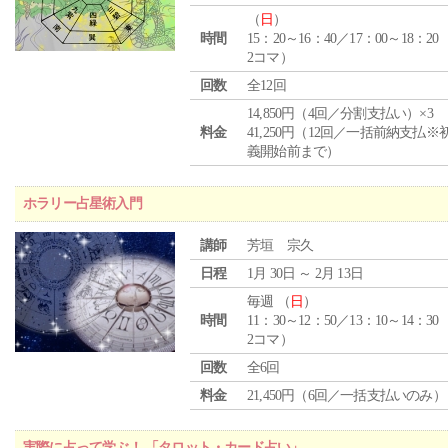
（
日
）
時間
15：20～16：40／17：00～18：20
2コマ）
回数
全12回
14,850円（4回／分割支払い）×3
料金
41,250円（12回／一括前納支払※
義開始前まで）
ホラリー占星術入門
講師
芳垣 宗久
日程
1月 30日 ～ 2月 13日
毎週 （
日
）
時間
11：30～12：50／13：10～14：30
2コマ）
回数
全6回
料金
21,450円（6回／一括支払いのみ）
実際に占って学ぶ！ 「タロット・カード占い」