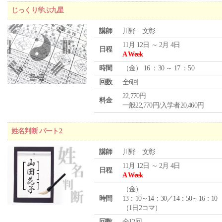
じっくり学ぶ九星
講師
川野 文彰
11月 12日 ～ 2月 4日
日程
A Week
時間
（
金
） 16 ：30 ～ 17 ：50
回数
全6回
22,770円
料金
一般22,770円/入学者20,460円
姓名判断 パート2
講師
川野 文彰
11月 12日 ～ 2月 4日
日程
A Week
（
金
）
時間
13：10～14：30／14：50～16：10
（1日2コマ）
回数
全12回