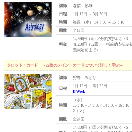
講師
森信 彰雄
日程
1月 12日 ～ 3月 30日
時間
毎週 （
水
） 14 ：50 ～ 16 ：10
回数
全12回
14,850円（4回／分割支払い）×3
料金
41,250円（12回／一括前納支払※
義開始前まで）
タロット・カード ～22枚のメイン・カードについて詳しく学ぶ～
講師
狩野 みどり
1月 12日 ～ 6月 22日
日程
B Week
（
水
）
時間
13：10～14：30／14：50～16：10
2コマ）
回数
全24回
14,850円（4回／分割支払い）×6