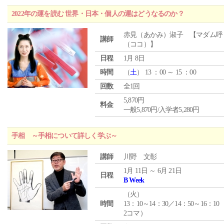
2022年の運を読む 世界・日本・個人の運はどうなるのか？
赤見（あかみ）淑子 【マダム呼
講師
（ココ）】
日程
1月 8日
時間
（
土
） 13 ：00 ～ 15 ：00
回数
全1回
5,870円
料金
一般5,870円/入学者5,280円
手相 ～手相について詳しく学ぶ～
講師
川野 文彰
1月 11日 ～ 6月 21日
日程
B Week
（
火
）
時間
13：10～14：30／14：50～16：10
2コマ）