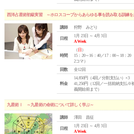
西洋占星術初級実習 ～ホロスコープからあらゆる事を読み取る訓練を
講師
狩野 みどり
1月 23日 ～ 4月 3日
日程
A Week
（
日
）
時間
15：20～16：40／17：00～18：20
2コマ）
回数
全12回
14,850円（4回／分割支払い）×3
料金
41,250円（12回／一括前納支払※
義開始前まで）
九星術Ⅰ ～九星術の命術について詳しく学ぶ～
講師
澤田 昌征
1月 23日 ～ 4月 3日
日程
A Week