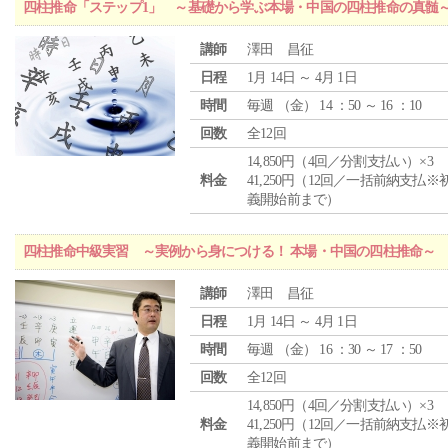
四柱推命「ステップ1」 ～基礎から学ぶ本場・中国の四柱推命の真髄
講師
澤田 昌征
日程
1月 14日 ～ 4月 1日
時間
毎週 （
金
） 14 ：50 ～ 16 ：10
回数
全12回
14,850円（4回／分割支払い）×3
料金
41,250円（12回／一括前納支払※
義開始前まで）
四柱推命中級実習 ～実例から身につける！ 本場・中国の四柱推命～
講師
澤田 昌征
日程
1月 14日 ～ 4月 1日
時間
毎週 （
金
） 16 ：30 ～ 17 ：50
回数
全12回
14,850円（4回／分割支払い）×3
料金
41,250円（12回／一括前納支払※
義開始前まで）