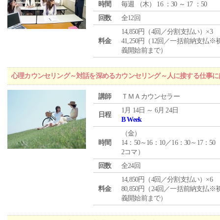
時間
毎週 （
木
） 16 ：30 ～ 17 ：50
回数
全12回
14,850円（4回／分割支払い）×3
料金
41,250円（12回／一括前納支払※
義開始前まで）
心理カウンセリング～対話を深めるカウンセリング～人に接する仕事には
講師
ＴＭＡカウンセラー
1月 14日 ～ 6月 24日
日程
B Week
（
金
）
時間
14：50～16：10／16：30～17：50
2コマ）
回数
全24回
14,850円（4回／分割支払い）×6
料金
80,850円（24回／一括前納支払※
義開始前まで）