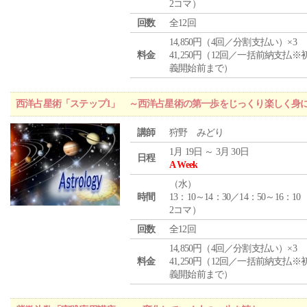
2コマ）
回数
全12回
14,850円（4回／分割支払い）×3
料金
41,250円（12回／一括前納支払※
義開始前まで）
西洋占星術「ステップ1」 ～西洋占星術の第一歩をじっくり楽しく身
講師
狩野 みどり
1月 19日 ～ 3月 30日
日程
A Week
（
水
）
時間
13：10～14：30／14：50～16：10
2コマ）
回数
全12回
14,850円（4回／分割支払い）×3
料金
41,250円（12回／一括前納支払※
義開始前まで）