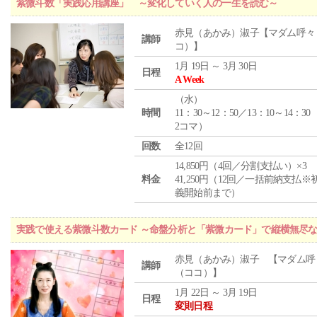
紫微斗数「実践応用講座」 ～変化していく人の一生を読む～
赤見（あかみ）淑子【マダム呼々
講師
コ）】
1月 19日 ～ 3月 30日
日程
A Week
（
水
）
時間
11：30～12：50／13：10～14：30
2コマ）
回数
全12回
14,850円（4回／分割支払い）×3
料金
41,250円（12回／一括前納支払※
義開始前まで）
実践で使える紫微斗数カード ～命盤分析と「紫微カード」で縦横無尽
赤見（あかみ）淑子 【マダム呼
講師
（ココ）】
1月 22日 ～ 3月 19日
日程
変則日程