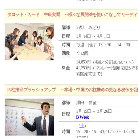
タロット・カード 中級実習 ～様々な展開法を使いこなしてリーディ
講師
狩野 みどり
日程
1月 14日 ～ 4月 1日
時間
毎週 （
金
） 13 ：10 ～ 14 ：30
回数
全12回
14,850円（4回／分割支払い）×3
料金
41,250円（12回／一括前納支払※
義開始前まで）
四柱推命ブラッシュアップ ～本場・中国の四柱推命の更なる秘伝を公
講師
澤田 昌征
1月 15日 ～ 3月 26日
日程
B Week
（
土
）
時間
15：20～16：40／17：00～18：20
2コマ）