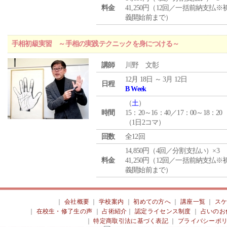
料金
41,250円（12回／一括前納支払※
義開始前まで）
手相初級実習 ～手相の実践テクニックを身につける～
講師
川野 文彰
12月 18日 ～ 3月 12日
日程
B Week
（
土
）
時間
15：20～16：40／17：00～18：20
（1日2コマ）
回数
全12回
14,850円（4回／分割支払い）×3
料金
41,250円（12回／一括前納支払※
義開始前まで）
｜
会社概要
｜
学校案内
｜
初めての方へ
｜
講座一覧
｜
ス
｜
在校生・修了生の声
｜
占術紹介
｜
認定ライセンス制度
｜
占いのお
｜
特定商取引法に基づく表記
｜
プライバシーポ