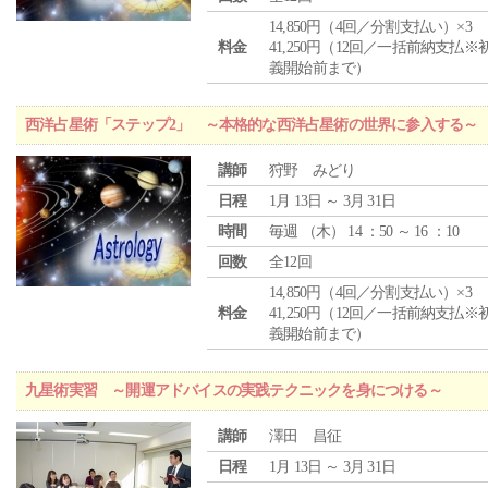
14,850円（4回／分割支払い）×3
料金
41,250円（12回／一括前納支払※
義開始前まで）
西洋占星術「ステップ2」 ～本格的な西洋占星術の世界に参入する～
講師
狩野 みどり
日程
1月 13日 ～ 3月 31日
時間
毎週 （
木
） 14 ：50 ～ 16 ：10
回数
全12回
14,850円（4回／分割支払い）×3
料金
41,250円（12回／一括前納支払※
義開始前まで）
九星術実習 ～開運アドバイスの実践テクニックを身につける～
講師
澤田 昌征
日程
1月 13日 ～ 3月 31日