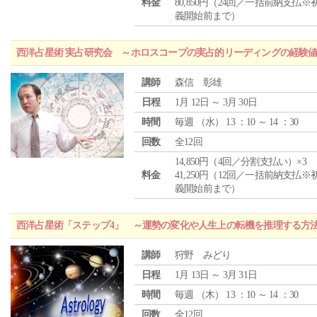
料金
80,850円（24回／一括前納支払※
義開始前まで）
西洋占星術 実占研究会 ～ホロスコープの実占的リーディングの経験
講師
森信 彰雄
日程
1月 12日 ～ 3月 30日
時間
毎週 （
水
） 13 ：10 ～ 14 ：30
回数
全12回
14,850円（4回／分割支払い）×3
料金
41,250円（12回／一括前納支払※
義開始前まで）
西洋占星術「ステップ4」 ～運勢の変化や人生上の転機を推理する方
講師
狩野 みどり
日程
1月 13日 ～ 3月 31日
時間
毎週 （
木
） 13 ：10 ～ 14 ：30
回数
全12回