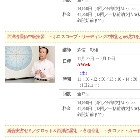
14,850円（4回／分割支払い）×3
料金
41,250円（12回／一括前納支払※
義開始前まで）
西洋占星術中級実習 ～ホロスコープ・リーディングの技術と表現力を
講師
森信 彰雄
11月 27日 ～ 2月 19日
日程
A Week
（
土
）
時間
11：30～12：50／13：10～14：30
（1日2コマ）
回数
全12回
14,850円（4回／分割支払い）×3
料金
41,250円（12回／一括前納支払※
義開始前まで）
総合実占ゼミ／タロット＆西洋占星術 or 各種命術 ～タロット・カ