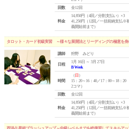
回数
全12回
14,850円（4回／分割支払い）×3
料金
41,250円（12回／一括前納支払※
義開始前まで）
タロット・カード初級実習 ～様々な展開法とリーディングの極意を身
講師
狩野 みどり
1月 16日 ～ 3月 27日
日程
B Week
（
日
）
時間
15：20～16：40／17：00～18：20
2コマ）
回数
全12回
14,850円（4回／分割支払い）×3
料金
41,250円（12回／一括前納支払※
義開始前まで）
西洋占星術ブラッシュアップ～中級レベルまでを総復習してスキルアッ