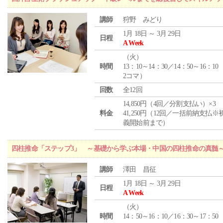
講師
狩野 みどり
1月 18日 ～ 3月 29日
日程
A Week
（
火
）
時間
13：10～14：30／14：50～16：10
2コマ）
回数
全12回
14,850円（4回／分割支払い）×3
料金
41,250円（12回／一括前納支払※
義開始前まで）
四柱推命「ステップ3」 ～基礎から学ぶ本場・中国の四柱推命の真髄
講師
澤田 昌征
1月 18日 ～ 3月 29日
日程
A Week
（
火
）
時間
14：50～16：10／16：30～17：50