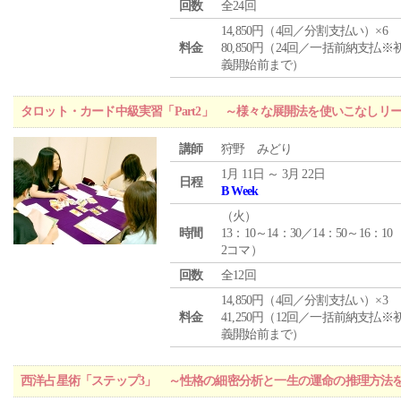
回数
全24回
14,850円（4回／分割支払い）×6
料金
80,850円（24回／一括前納支払※
義開始前まで）
タロット・カード中級実習「Part2」 ～様々な展開法を使いこなしリ
講師
狩野 みどり
1月 11日 ～ 3月 22日
日程
B Week
（
火
）
時間
13：10～14：30／14：50～16：10
2コマ）
回数
全12回
14,850円（4回／分割支払い）×3
料金
41,250円（12回／一括前納支払※
義開始前まで）
西洋占星術「ステップ3」 ～性格の細密分析と一生の運命の推理方法