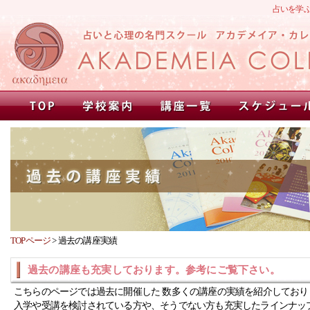
占いを学
TOPページ
>
過去の講座実績
過去の講座も充実しております。参考にご覧下さい。
こちらのページでは過去に開催した 数多くの講座の実績を紹介しており
入学や受講を検討されている方や、そうでない方も充実したラインナッ