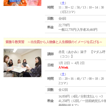
（
土
）
時間
11：30～12：50／13：10～14：30
（1日2コマ）
回数
全6回
22,770円
料金
一般22,770円/入学者20,460円
紫微斗数実習 ～出生図から人物像と人生模様のイメージを広げる～
赤見（あかみ）淑子 【マダム呼
講師
（ココ）】
1月 22日 ～ 4月 2日
日程
A Week
（
土
）
時間
15：20～16：40／17：00～18：20
2コマ）
回数
全12回
14,850円（4回／分割支払い）×3
料金
41,250円（12回／一括前納支払※
義開始前まで）