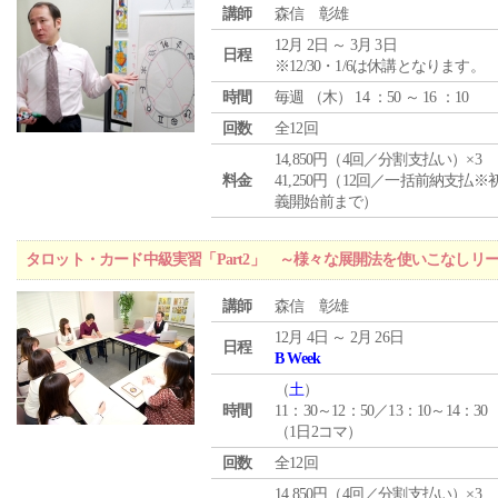
講師
森信 彰雄
12月 2日 ～ 3月 3日
日程
※12/30・1/6は休講となります。
時間
毎週 （
木
） 14 ：50 ～ 16 ：10
回数
全12回
14,850円（4回／分割支払い）×3
料金
41,250円（12回／一括前納支払※
義開始前まで）
タロット・カード中級実習「Part2」 ～様々な展開法を使いこなしリ
講師
森信 彰雄
12月 4日 ～ 2月 26日
日程
B Week
（
土
）
時間
11：30～12：50／13：10～14：30
（1日2コマ）
回数
全12回
14,850円（4回／分割支払い）×3