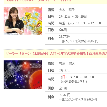
講師
大木 華子
日程
2月 22日 ～ 3月 29日
時間
毎週 （
火
） 11 ：30 ～ 12 ：50
回数
全6回
22,770円
料金
一般22,770円/入学者20,460円
ソーラーリターン（太陽回帰）入門～1年間の運勢を知る！西洋占星術
講師
芳垣 宗久
日程
2月 27日
（
日
） 14 ：00 ～ 18 ：00
時間
（休憩20分1回含む）
回数
全1回
10,760円
料金
一般10,760円/入学者9,680円